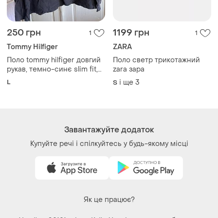
250 грн
1199 грн
1
1
Tommy Hilfiger
ZARA
Поло tommy hilfiger довгий
Поло светр трикотажний
рукав, темно-синє slim fit,
zara зара
розмір l
L
і ще
3
S
Завантажуйте додаток
Купуйте речі і спілкуйтесь у будь-якому місці
Як це працює?