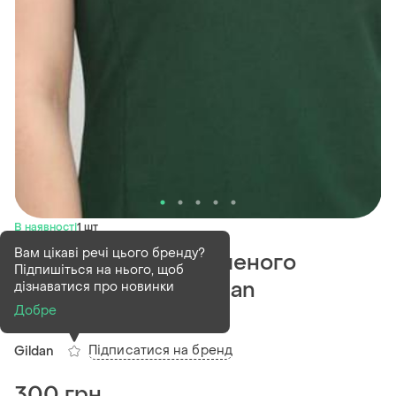
В наявності
1 шт
Вам цікаві речі цього бренду?
Поло нова темнозеленого
Підпишіться на нього, щоб
кольору унісекс gildan
дізнаватися про новинки
Добре
(1)
Підписатися на бренд
Gildan
300 грн