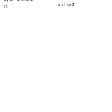
і ще
3
ХS
38