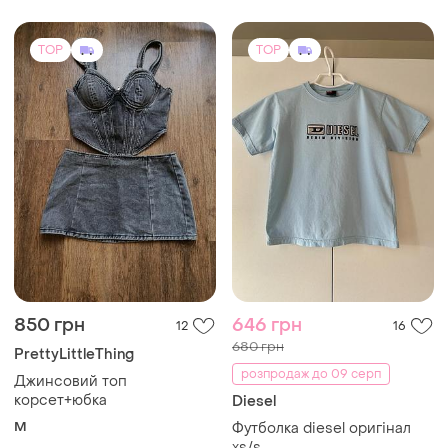
TOP
TOP
850 грн
646 грн
12
16
680 грн
PrettyLittleThing
розпродаж до 09 серп
Джинсовий топ
корсет+юбка
Diesel
M
Футболка diesel оригінал
xs/s