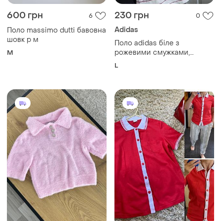
600 грн
230 грн
6
0
Adidas
Поло massimo dutti бавовна
шовк р м
Поло adidas біле з
рожевими смужками,
M
розмір l (38)
L