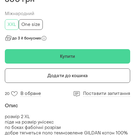
Міжнародний
XXL
One size
до 3 ₴ бонусних
Купити
Додати до кошика
В обране
Поставити запитання
20
Опис
розмір 2 XL
піде на розмір унісекс
по боках фабоічні розрізи
добре тягнеться поло темнозелене GILDAN котон 100%