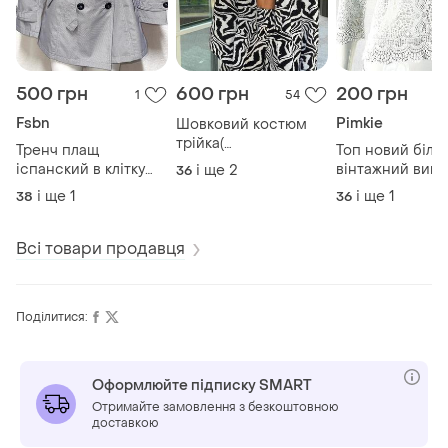
500 грн
600 грн
200 грн
1
54
Fsbn
Pimkie
Шовковий костюм
трiйка(
Тренч плащ
Топ новий біли
топ,сорочка,штани)
iспанский в клітку
вiнтажний виш
і ще
2
36
розмiр 42/44
під пасок fsh
мережевий жін
і ще
1
і ще
1
38
36
pimkie dantelle
Всі товари продавця
Поділитися:
Оформлюйте підписку SMART
Отримайте замовлення з безкоштовною
доставкою