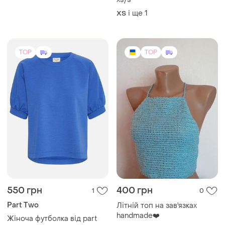
і ще
1
ХS
TOP
TOP
550 грн
400 грн
1
0
Part Two
Літній топ на зав'язках
handmade❤️
Жіноча футболка від part