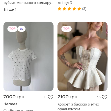
рубчик молочного кольору
і ще
3
M
defacto
(3)
і ще
1
S
TOP
TOP
7000 грн
2100 грн
0
18
Hermes
Корсет з баскою з етно
орнаментом
Футболка жіноча