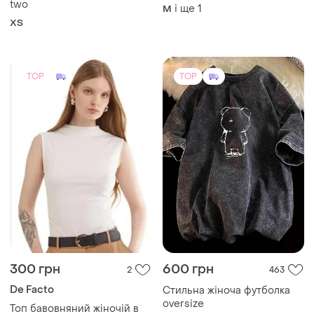
two
і ще
1
M
ХS
TOP
TOP
300 грн
600 грн
2
463
De Facto
Стильна жіноча футболка
oversize
Топ бавовняний жiночій в