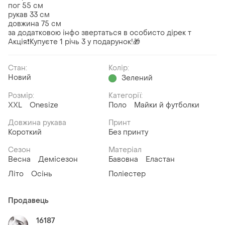
пог 55 см
рукав 33 см
довжина 75 см
за додатковою інфо звертаться в особисто дірек т
Акція❗Купуєте 1 річь 3 у подарунок!🎁
Стан:
Колір:
Новий
Зелений
Розмір:
Категорії:
XXL
Onesize
Поло
Майки й футболки
Довжина рукава
Принт
Короткий
Без принту
Сезон
Матеріал
Весна
Демісезон
Бавовна
Еластан
Літо
Осінь
Поліестер
Продавець
16187