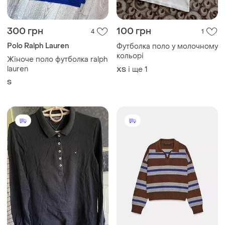
300 грн
100 грн
4
1
Polo Ralph Lauren
Футболка поло у молочному
кольорі
Жіноче поло футболка ralph
lauren
і ще
1
ХS
S