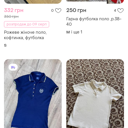
332 грн
250 грн
0
4
350 грн
Гарна футболка поло ,р.38-
40
розпродаж до 09 серп
і ще
1
Рожеве жіноче поло,
M
кофтинка, футболка
S