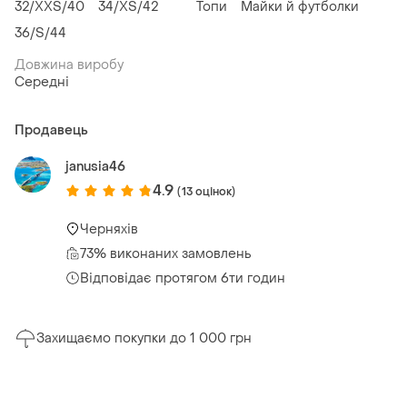
32/XXS/40
34/XS/42
Топи
Майки й футболки
36/S/44
Довжина виробу
Середні
Продавець
janusia46
4.9
(13 оцінок)
Черняхів
73% виконаних замовлень
Відповідає протягом 6ти годин
Захищаємо покупки до 1 000 грн