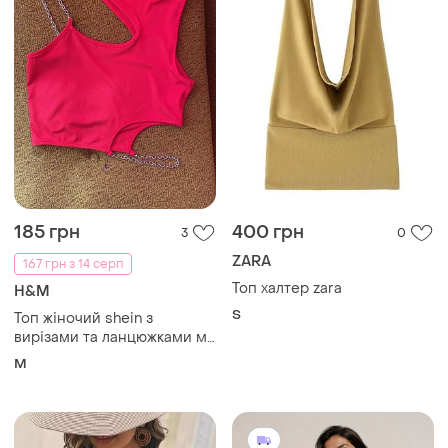
185 грн
400 грн
3
0
ZARA
167 грн з 14 серп
Топ халтер zara
H&M
S
Топ жіночий shein з
вирізами та ланцюжками м
стан нового
M