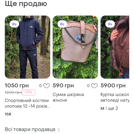
Ще продаю
1050 грн
590 грн
5900 грн
0
0
-13%
1200 грн
Сумка шкіряна
Куртка шокола
жіночя
автоледі натур
Спортивний костюм
хутро
хлопчик 12 -14 років
і ще
2
M
новий
158
Всі товари продавця