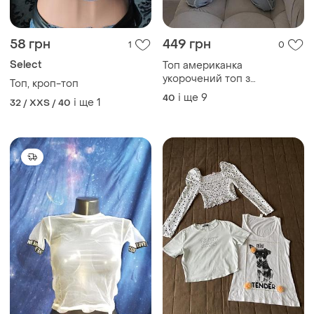
натуральної тканини
і ще
9
40
і ще
1
32 / XXS / 40
бавовняний топ
150 грн
200 грн
3
2
Топ з сітки
Лот: топ, майка, топ
і ще
1
і ще
1
32 / XXS / 40
XХS