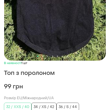
В наявності
1 шт
Топ з поролоном
99 грн
Розмір EU/Міжнародний/UA
32 / XXS / 40
34 / XS / 42
36 / S / 44