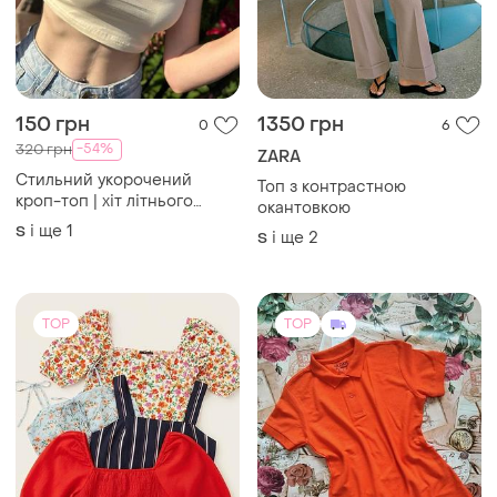
-54%
320 грн
ZARA
Стильний укорочений
Топ з контрастною
кроп-топ | хіт літнього
окантовкою
сезону
і ще
1
S
і ще
2
S
TOP
TOP
185 грн
200 грн
10
23