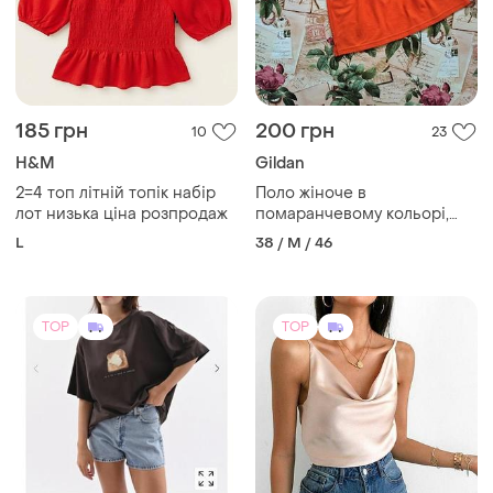
H&M
Gildan
2=4 топ літній топік набір
Поло жіноче в
лот низька ціна розпродаж
помаранчевому кольорі,
розмір 46
L
38 / M / 46
TOP
TOP