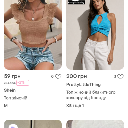
59 грн
200 грн
0
3
-2%
60 грн
PrettyLittleThing
Shein
Топ жіночий блакитного
кольору від бренду
Топ жіночій
prettylittlething s
і ще
1
M
ХS