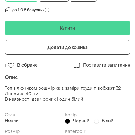
до 1.0 ₴ бонусних
Купити
Додати до кошика
В обране
Поставити запитання
1
Опис
Топ з ліфчиком рощмір xs s заміри груди півобхват 32.
Довжина 40 см
В наявності два чорних і один білий
Стан:
Колір:
Новий
Чорний
Білий
Розмір:
Категорії: