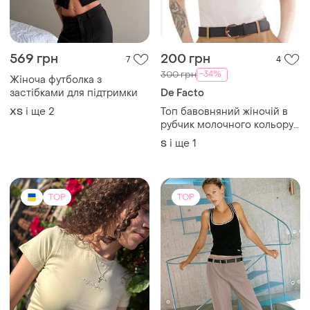
застібками для підтримки
De Facto
і ще
2
Топ бавовняний жiночій в
ХS
рубчик молочного кольору
defacto
і ще
1
S
TOP
TOP
150 грн
1350 грн
0
6