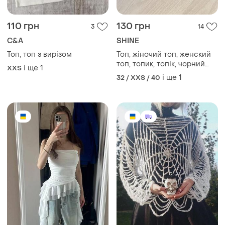
топ, топик, топік, чорний
і ще
1
XХS
топ, базовий топ, чорный
і ще
1
32 / XXS / 40
топ
699 грн
850 грн
4
41
Топ жіночій,топ з воланами
Топ павутинка топ сітка топ
гачком
і ще
2
40