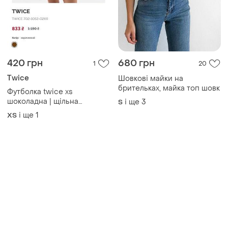
420 грн
680 грн
1
20
Twice
Шовкові майки на
брительках, майка топ шовк
Футболка twice xs
шоколадна | щільна
і ще
3
S
бавовна
і ще
1
ХS