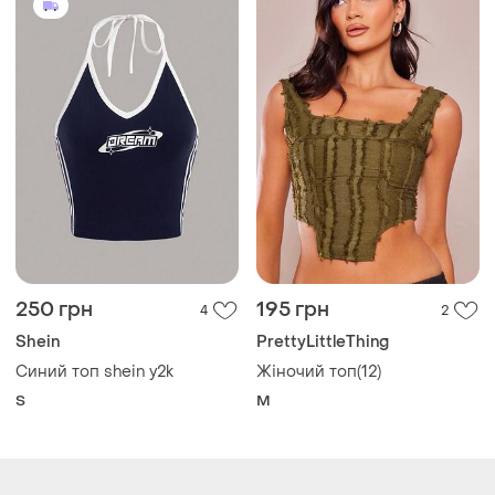
250 грн
195 грн
4
2
Shein
PrettyLittleThing
Синий топ shein y2k
Жіночий топ(12)
S
M
Завантажуйте додаток
Купуйте речі і спілкуйтесь у будь-якому місці