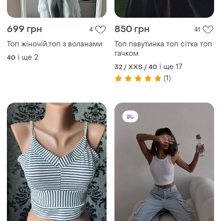
і ще
17
32 / XXS / 40
(1)
58 грн
449 грн
1
0
Select
Топ американка
укорочений топ з
Топ, кроп-топ