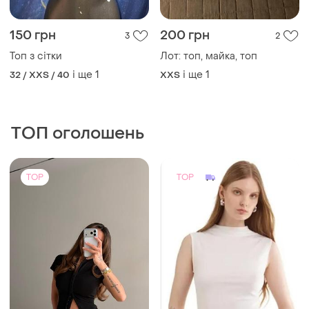
ТОП оголошень
TOP
TOP
569 грн
200 грн
7
4
-34%
300 грн
Жіноча футболка з