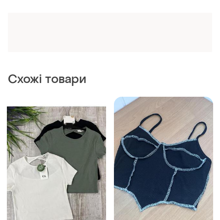
Схожі товари
110 грн
130 грн
3
14
C&A
SHINE
Топ, топ з вирізом
Топ, жіночий топ, женский