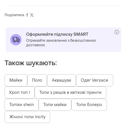
Поділитися:
Оформлюйте підписку SMART
Отримайте замовлення з безкоштовною
доставкою
Також шукають:
Майки
Поло
Аквашузи
Одяг Versace
Кроп топ l
Топи з рюшів в квіткові принти
Топіки shein
Топи майки
Топи болеро
Жіночі топи incity