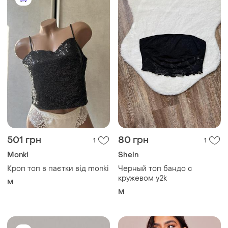
501 грн
80 грн
1
1
Monki
Shein
Кроп топ в паєтки від monki
Черный топ бандо с
кружевом y2k
M
M