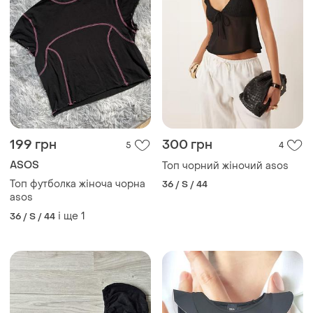
199 грн
300 грн
5
4
ASOS
Топ чорний жіночий asos
Топ футболка жіноча чорна
36 / S / 44
asos
і ще
1
36 / S / 44