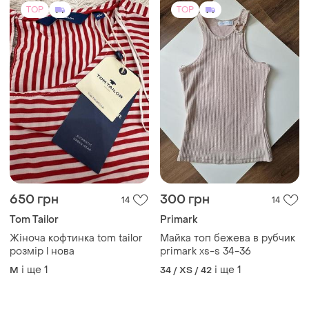
650 грн
300 грн
14
14
Tom Tailor
Primark
Жіноча кофтинка tom tailor
Майка топ бежева в рубчик
розмір l нова
primark xs-s 34-36
і ще
1
і ще
1
M
34 / XS / 42