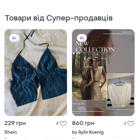
229 грн
860 грн
4
2
Shein
by Aylin Koenig
Топ новий короткий плісе
Вовняний кроп топ by aylin
на зав'язках шторка 40/42
koenig virgin wool italy
шерсть вовна плечики
і ще
1
і ще
1
EU 40
M