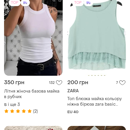
350 грн
200 грн
132
7
ZARA
Літня жіноча базова майка
в рубчик
Топ блюзка майка кольору
ніжна бірюза zara basic
і ще
3
S
collection
(2)
EU 40
TOP
TOP