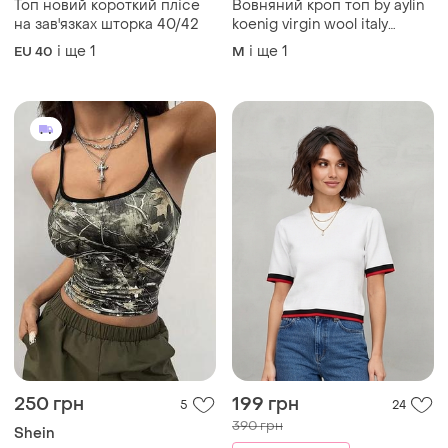
250 грн
199 грн
5
24
390 грн
Shein
179 грн з 14 серп
Необычный топ shein y2k
ZARA
M
Трендовий білий в'язаний
топ футболка з
контрастними смужками