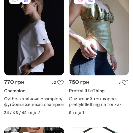
770 грн
750 грн
52
3
Champion
PrettyLittleThing
Футболка жіноча champion/
Оливковий топ-корсет
футболка женская champion
prettylittlething на тонких
бретелях з драпуванням та
і ще
2
і ще
1
34 / XS / 42
S
трикутним низом
TOP
TOP