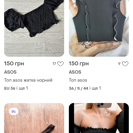
150 грн
150 грн
17
9
ASOS
ASOS
Топ asos жатка чорний
Топ asos
і ще
1
і ще
1
EU 36
36 / S / 44