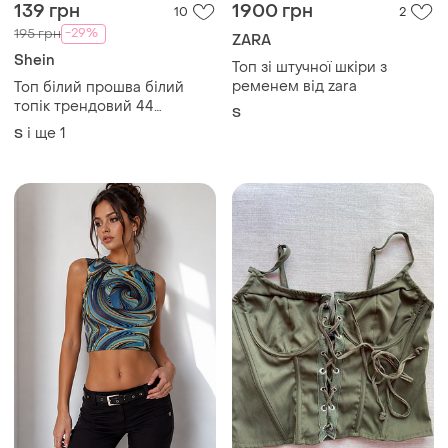
топік трендовий 44
S
розпродаж
і ще
1
S
180 грн
150 грн
2
0
PrettyLittleThing
Топ з принтом 3d кроп топік
Том корсетный на завязках
S