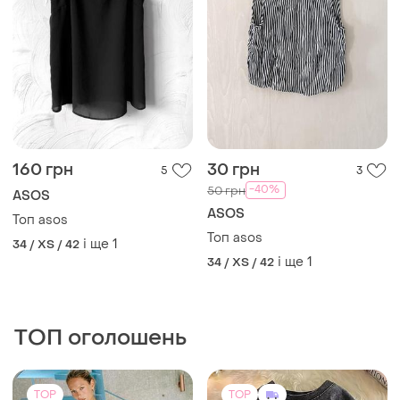
160 грн
30 грн
5
3
-40%
50 грн
ASOS
ASOS
Топ asos
Топ asos
і ще
1
34 / XS / 42
і ще
1
34 / XS / 42
ТОП оголошень
TOP
TOP