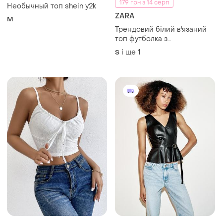
і ще
1
S
zara розмір м
139 грн
1900 грн
10
2
-29%
195 грн
ZARA
Shein
Топ зі штучної шкіри з
ременем від zara
Топ білий прошва білий