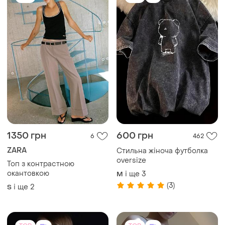
1350 грн
600 грн
6
462
ZARA
Стильна жіноча футболка
oversize
Топ з контрастною
окантовкою
і ще
3
M
(3)
і ще
2
S
TOP
TOP