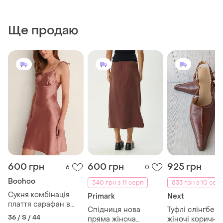
Ще продаю
600 грн
600 грн
925 грн
6
0
Boohoo
540 грн з 11 серп
833 грн з 10 сер
Сукня комбінація
Primark
Next
плаття сарафан в
Спідниця нова
Туфлі слінгбеки
білизняному стилі
36 / S / 44
пряма жіноча
жіночі коричне