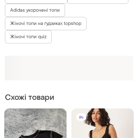
Корсети топи в паєтках
Топи в червону смужку
Adidas укорочені топи
Жіночі топи на ґудзиках topshop
Жіночі топи quiz
Схожі товари