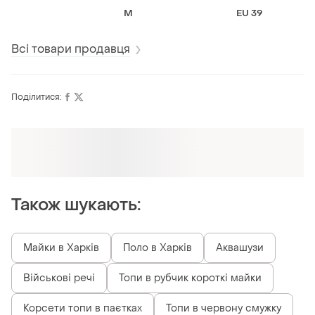
новий
коричнева
M
EU 39
Всі товари продавця
Поділитися:
Оформлюйте підписку SMART
Отримайте замовлення з безкоштовною
доставкою
Також шукають:
Майки в Харків
Поло в Харків
Аквашузи
Військові речі
Топи в рубчик короткі майки