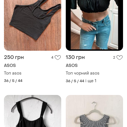
250 грн
130 грн
4
2
ASOS
ASOS
Топ asos
Топ чорний asos
36 / S / 44
і ще
1
36 / S / 44