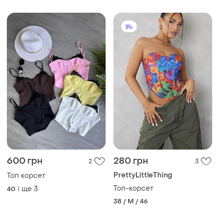
600 грн
280 грн
2
3
PrettyLittleThing
Топ корсет
Топ-корсет
і ще
3
40
38 / M / 46