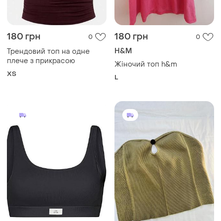
180 грн
180 грн
0
0
H&M
Трендовий топ на одне
плече з прикрасою
Жіночий топ h&m
ХS
L