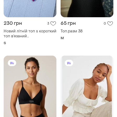
230 грн
65 грн
3
0
Новий літній топ s короткий
Топ.разм 38
топ в’язаний
M
різнокольоровий смугастий
S
топ халтер