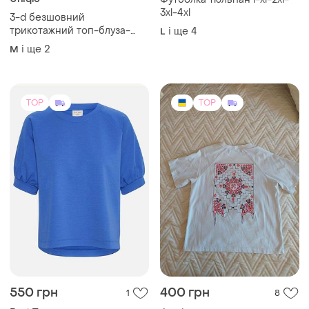
3xl-4xl
3-d безшовний
трикотажний топ-блуза-
і ще
4
L
футболка від uniqloxmame
і ще
2
M
kurogouchi
TOP
TOP
550 грн
400 грн
1
8