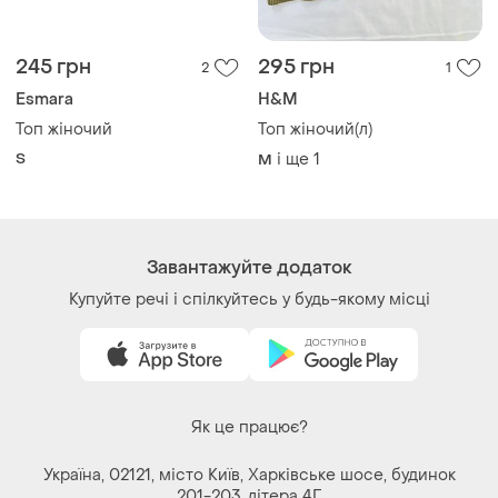
245 грн
295 грн
2
1
Esmara
H&M
Топ жіночий
Топ жіночий(л)
S
і ще
1
M
Завантажуйте додаток
Купуйте речі і спілкуйтесь у будь-якому місці
Як це працює?
Україна, 02121, місто Київ, Харківське шосе, будинок
201-203, літера 4Г