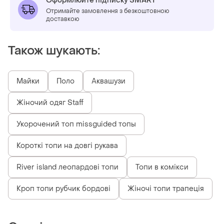
Оформлюйте підписку SMART
Отримайте замовлення з безкоштовною
доставкою
Також шукають:
Майки
Поло
Аквашузи
Жіночий одяг Staff
Укорочений топ missguided топы
Короткі топи на довгі рукава
River island леопардові топи
Топи в комікси
Кроп топи рубчик бордові
Жіночі топи трапеція