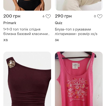
200 грн
290 грн
6
0
Primark
Quiz
1+1=3 топ топік спідня
Блуза-топ з рукавами
білизна базовий класичний
ліхтариками- розмір xs/s
primark сток
ХS
34