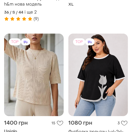
h&m нова модель
XL
і ще
2
36 / S / 44
(9)
TOP
TOP
1400 грн
1080 грн
15
3
Uniqlo
Футболка тюльпан l-xl-2xl-