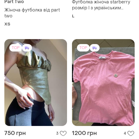
Part Two
Футболка жіноча starberry
розмір l з українським
Жіноча футболка від part
принтом
two
L
ХS
TOP
TOP
750 грн
1200 грн
3
4