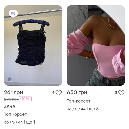
261 грн
650 грн
4
3
-10%
290 грн
Топ-корсет
ZARA
і ще
3
36 / S / 44
Топ корсет
і ще
1
36 / S / 44