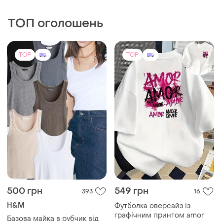
ТОП оголошень
TOP
TOP
500 грн
549 грн
393
16
H&M
Футболка оверсайз із
графічним принтом amor
Базова майка в рубчик від