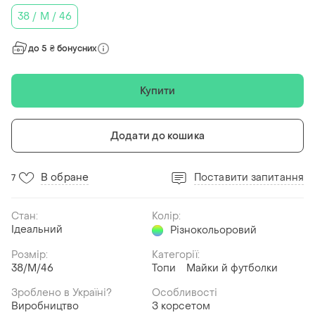
38 / M / 46
до 5 ₴ бонусних
Купити
Додати до кошика
В обране
Поставити запитання
7
Стан:
Колір:
Ідеальний
Різнокольоровий
Розмір:
Категорії:
38/M/46
Топи
Майки й футболки
Зроблено в Україні?
Особливості
Виробництво
З корсетом