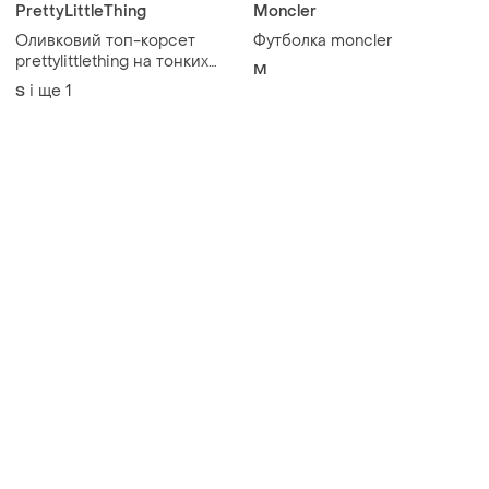
PrettyLittleThing
Moncler
Оливковий топ-корсет
Футболка moncler
prettylittlething на тонких
M
бретелях з драпуванням та
і ще
1
S
трикутним низом