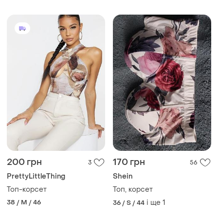
200 грн
170 грн
3
56
PrettyLittleThing
Shein
Топ-корсет
Топ, корсет
38 / M / 46
і ще
1
36 / S / 44