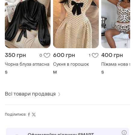
350 грн
600 грн
400 грн
0
1
Чорна блуза атласна
Сукня в горошок
Піжама нова s
S
M
S
Всі товари продавця
Поділитися: