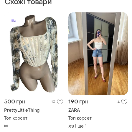
Схожі товари
500 грн
190 грн
10
4
PrettyLittleThing
ZARA
Топ корсет
Топ корсет
M
і ще
1
ХS