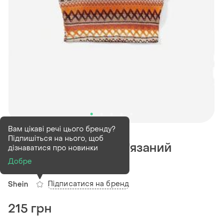
В наявності
1 шт
Вам цікаві речі цього бренду?
Підпишіться на нього, щоб
Топ з орнаментом в'язаний
дізнаватися про новинки
вишитий
Добре
Підписатися на бренд
Shein
215 грн