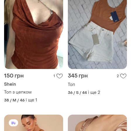
150 грн
345 грн
1
2
Shein
Топ
Топ з цепком
і ще
2
36 / S / 44
і ще
1
38 / M / 46