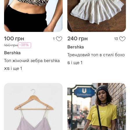
100 грн
240 грн
1
13
-38%
160 грн
Bershka
Bershka
Трендовий топ в стилі бохо
Топ жіночий зебра bershka
і ще
1
S
і ще
1
ХS