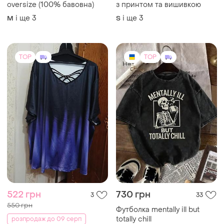
oversize (100% бавовна)
з принтом та вишивкою
і ще
3
і ще
3
M
S
TOP
TOP
522 грн
730 грн
3
33
550 грн
Футболка mentally ill but
totally chill
розпродаж до 09 серп