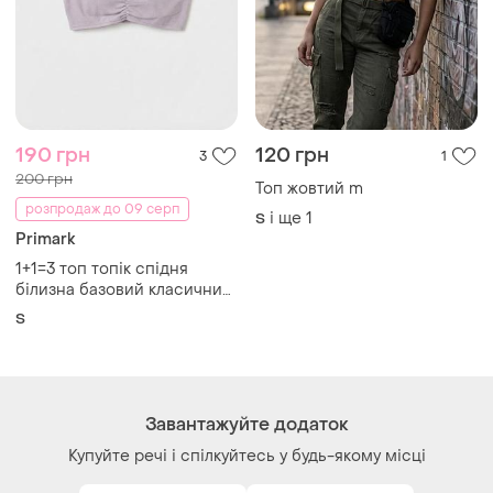
190 грн
120 грн
3
1
200 грн
Топ жовтий m
розпродаж до 09 серп
і ще
1
S
Primark
1+1=3 топ топік спідня
білизна базовий класичний
primark сток
S
Завантажуйте додаток
Купуйте речі і спілкуйтесь у будь-якому місці