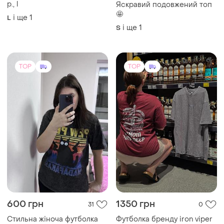
р., l
Яскравий подовжений топ
🤩
і ще
1
L
і ще
1
S
TOP
TOP
600 грн
1350 грн
31
0
Стильна жіноча футболка
Футболка бренду iron viper