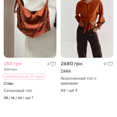
285 грн
2680 грн
2
0
300 грн
ZARA
розпродаж до 09 серп
Укороченный топ с
завязами
Cider
і ще
4
Сатиновый топ
ХS
і ще
1
38 / M / 46