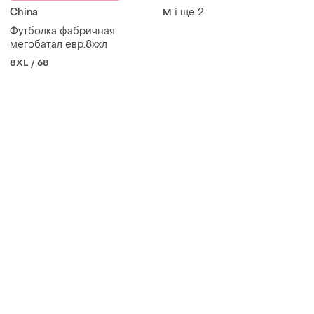
China
і ще
2
M
Футболка фабричная
мегобатал евр.8ххл
8XL / 68