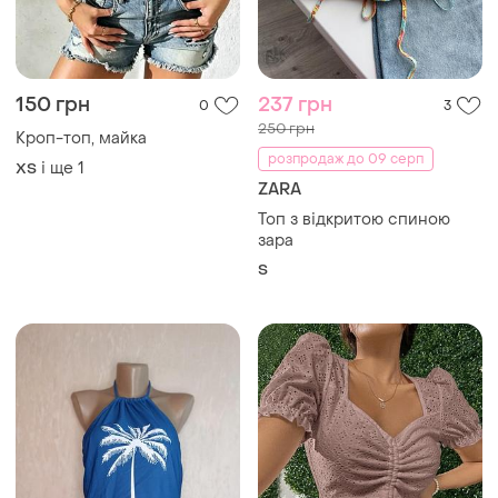
150 грн
237 грн
0
3
250 грн
Кроп-топ, майка
розпродаж до 09 серп
і ще
1
ХS
ZARA
Топ з відкритою спиною
зара
S