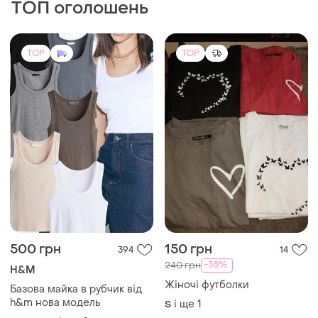
ТОП оголошень
TOP
TOP
500 грн
150 грн
394
14
-38%
240 грн
H&M
Жіночі футболки
Базова майка в рубчик від
h&m нова модель
і ще
1
S