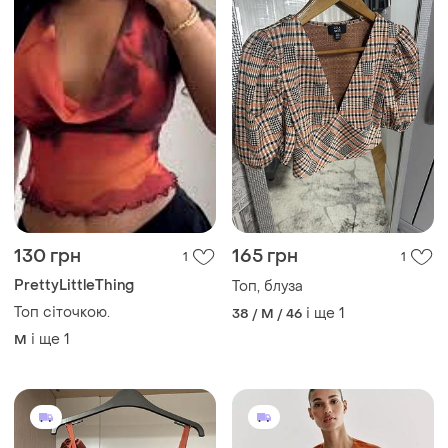
130 грн
165 грн
1
1
PrettyLittleThing
Топ, блуза
Топ сіточкою.
і ще
1
38 / M / 46
і ще
1
M