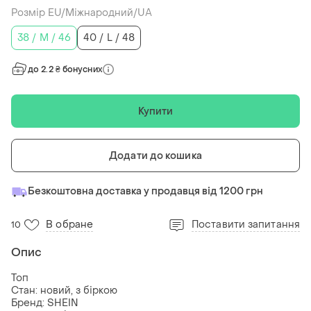
Розмір EU/Міжнародний/UA
38 / M / 46
40 / L / 48
до 2.2 ₴ бонусних
Купити
Додати до кошика
Безкоштовна доставка у продавця від 1200 грн
В обране
Поставити запитання
10
Опис
Топ
Стан: новий, з біркою
Бренд: SHEIN