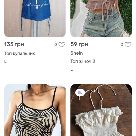
135 грн
59 грн
0
0
Shein
Топ купальник
Топ жіночій
L
L