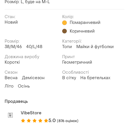
Розмір: L, буде на M-L
Стан:
Колір:
Новий
Помаранчевий
Коричневий
Розмір:
Категорії:
38/M/46
40/L/48
Топи
Майки й футболки
Довжина виробу
Принт
Короткі
Геометричний
Сезон
Особливості
Весна
Демісезон
В сітку
На бретельках
Літо
Осінь
Продавець
VibeStore
5.0
(876 оцінок)