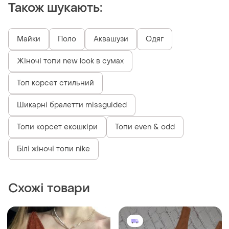
Також шукають:
Майки
Поло
Аквашузи
Одяг
Жіночі топи new look в сумах
Топ корсет стильний
Шикарні бралетти missguided
Топи корсет екошкіри
Топи even & odd
Білі жіночі топи nike
Схожі товари