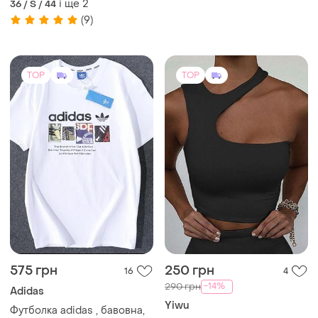
і ще
2
36 / S / 44
(9)
TOP
TOP
575 грн
250 грн
16
4
-14%
290 грн
Adidas
Yiwu
Футболка adidas , бавовна,