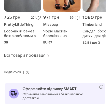
755 грн
971 грн
1080 грн
22
89
PrettyLittleThing
Misspap
Timberland
Босоніжки бежеві
Чорні масивні
Сандалі босоні
беж з зав'язками з
босоніжки на
дитячі для дівч
квадратним носиком
масивному товстому
закритим носи
38
EU 37
і ще
2
32.5
каблуку на
на липучках
платформі з
timberland
квадратним черные
Всі товари продавця
босоножки
Поділитися:
Оформлюйте підписку SMART
Отримайте замовлення з безкоштовною
доставкою