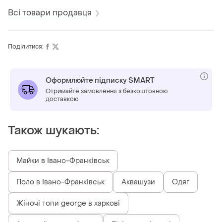
комбінезон з
трендовий топ zara
айворі широкі
короткими шортами
джинси
Всі товари продавця
Поділитися:
Оформлюйте підписку SMART
Отримайте замовлення з безкоштовною
доставкою
Також шукають:
Майки в Івано-Франківськ
Поло в Івано-Франківськ
Аквашузи
Одяг
Жіночі топи george в харкові