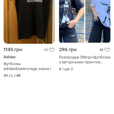
1145 грн
296 грн
10
48
Adidas
Розпродаж 296грн!футболка
з авторським принтом
Футболка
100% бавовняного
adidas&balenciaga чорна l
і ще
2
S
трикотажу
40 / L / 48