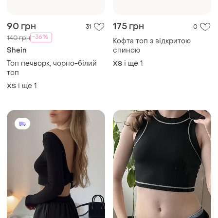
90 грн
175 грн
31
0
-36%
140 грн
Кофта топ з відкритою
Shein
спиною
Топ печворк, чорно-білий
і ще
1
ХS
топ
і ще
1
ХS