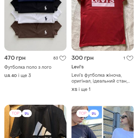
470 грн
300 грн
83
1
Levi's
Футболка поло з лого
Levi’s футболка жіноча,
і ще
3
UA 40
оригінал, ідеальний стан,
розмір xs-s, причина
і ще
1
ХS
продажу: футболка стала
мені мала:
TOP
TOP