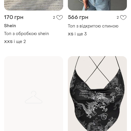
170 грн
566 грн
2
2
Shein
Топ з відкритою спиною
Топ з обробкою shein
і ще
3
ХS
і ще
2
XХS