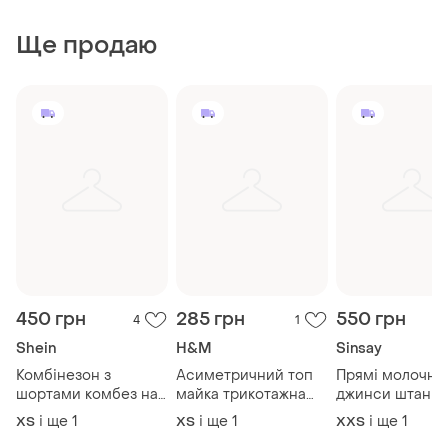
Ще продаю
450 грн
285 грн
550 грн
4
1
Shein
H&M
Sinsay
Комбінезон з
Асиметричний топ
Прямі молочні
шортами комбез на
майка трикотажна
джинси штани
ґудзиках комбінезон
облягаюча топ на
молочні штани 
і ще
1
і ще
1
і ще
1
ХS
ХS
XХS
в рубчик по фігурі
одне плече
полоску джинс