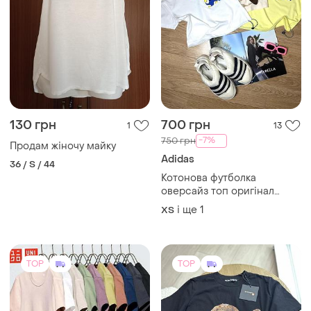
130 грн
700 грн
1
13
-7%
750 грн
Продам жіночу майку
Adidas
36 / S / 44
Котонова футболка
оверсайз топ оригінал
adidas originals
і ще
1
ХS
TOP
TOP