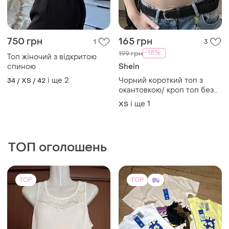
750 грн
165 грн
1
3
-18%
199 грн
Топ жіночий з відкритою
спиною
Shein
і ще
2
Чорний короткий топ з
34 / XS / 42
окантовкою/ кроп топ без
поролону/ чорний топ в
і ще
1
ХS
рубчик
ТОП оголошень
TOP
TOP