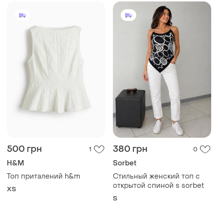
500 грн
380 грн
1
0
H&M
Sorbet
Топ приталений h&m
Стильный женский топ с
открытой спиной s sorbet
ХS
S