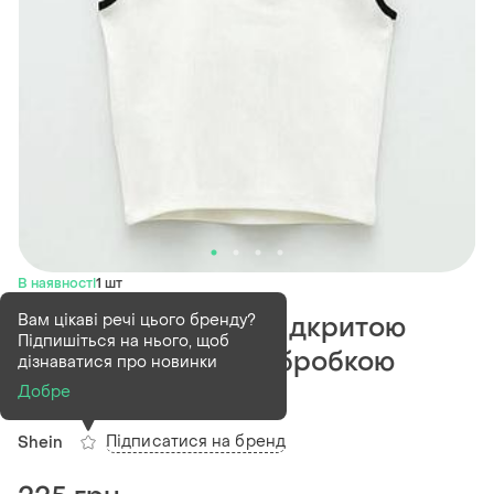
В наявності
1 шт
Вам цікаві речі цього бренду?
Топ в рубчик топ з відкритою
Підпишіться на нього, щоб
спиною білий топ обробкою
дізнаватися про новинки
чорною
Добре
Підписатися на бренд
Shein