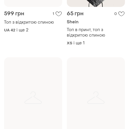
599 грн
65 грн
1
0
Shein
Топ з відкритою спиною
Топ в принт, топ з
і ще
2
UA 42
відкритою спиною
і ще
1
ХS