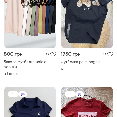
800 грн
1750 грн
12
11
Базова футболка uniqlo,
Футболка palm angels
серія u
S
і ще
4
S
TOP
TOP