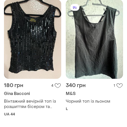
180 грн
340 грн
4
1
Gina Bacconi
M&S
Вінтажний вечірній топ із
Чорний топ із льоном
розшиттям бісером та
L
паєтками від відомого
UA 44
британського бренду gina
bacconi (creazioni originali).