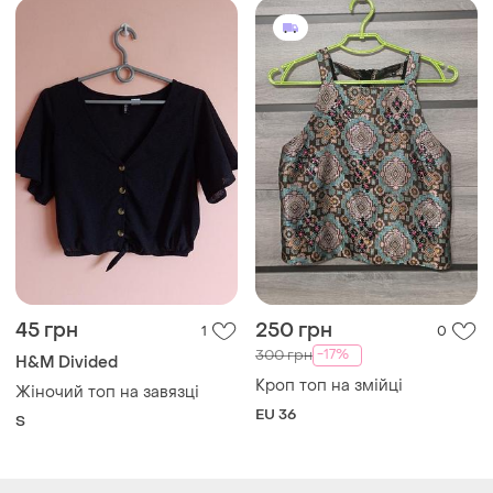
45 грн
250 грн
1
0
-17%
300 грн
H&M Divided
Кроп топ на змійці
Жіночий топ на завязці
EU 36
S