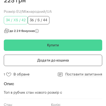
225 грн
Розмір EU/Міжнародний/UA
34 / XS / 42
36 / S / 44
до 2.2 ₴ бонусних
Купити
Додати до кошика
В обране
Поставити запитання
1
Опис
Топ в рубчик стан нового розмір с
Стан:
Колір: