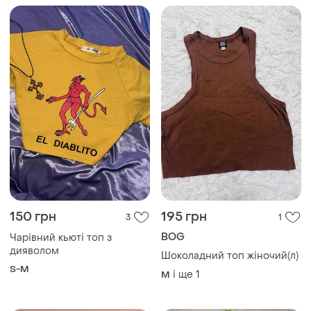
150 грн
195 грн
3
1
BOG
Чарівний кьюті топ з
дияволом
Шоколадний топ жіночий(л)
S-M
і ще
1
M