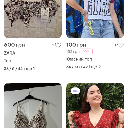
600 грн
100 грн
1
0
-36%
155 грн
ZARA
Класний топ
Топ
і ще
2
34 / XS / 42
і ще
1
36 / S / 44