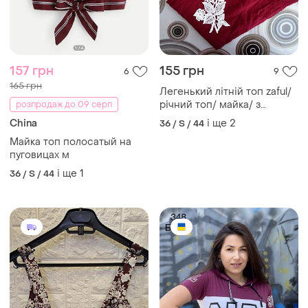
157 грн
155 грн
6
9
165 грн
Легенький літній топ zaful/
річний топ/ майка/ з
розпродаж до 09 серп
мереживом
China
і ще
2
36 / S / 44
Майка топ полосатый на
пуговицах м
і ще
1
36 / S / 44