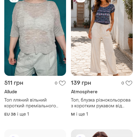
511 грн
139 грн
0
0
Allude
Atmosphere
Топ лляний вільний
Топ, блузка різнокольорова
короткий преміального
з коротким рукавом від
бренду біло сірий меланж
бренду atmosphere
і ще
1
і ще
1
EU 38
M
легкий на літо розмір l xl
недорого