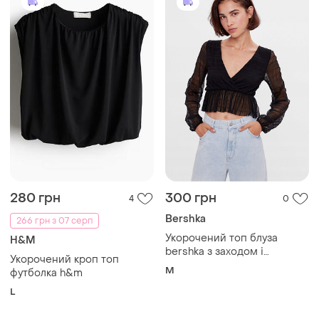
280 грн
300 грн
4
0
Bershka
266 грн з 07 серп
Укорочений топ блуза
H&M
bershka з заходом і
Укорочений кроп топ
довгими прозорими
M
футболка h&m
рукавами
L