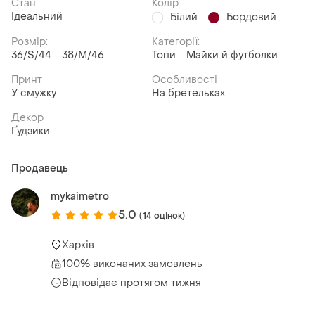
Стан:
Колір:
Ідеальний
Білий
Бордовий
Розмір:
Категорії:
36/S/44
38/M/46
Топи
Майки й футболки
Принт
Особливості
У смужку
На бретельках
Декор
Ґудзики
Продавець
mykaimetro
5.0
(14 оцінок)
Харків
100% виконаних замовлень
Відповідає протягом тижня