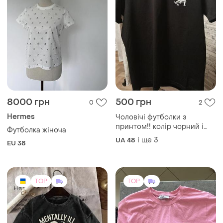
8000 грн
500 грн
0
2
Hermes
Чоловічі футболки з
принтом!! колір чорний і
Футболка жіноча
шоколад тканина турецький
і ще
3
UA 48
EU 38
трикотаж котон 48-54
розмірів не линяє не
кошлатиться
TOP
TOP