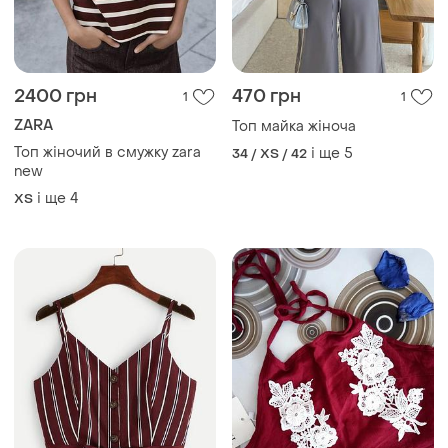
2400 грн
470 грн
1
1
ZARA
Топ майка жіноча
Топ жіночий в смужку zara
і ще
5
34 / XS / 42
new
і ще
4
ХS