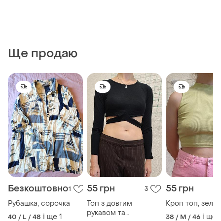
Ще продаю
Безкоштовно
55 грн
55 грн
1
3
Рубашка, сорочка
Топ з довгим
Кроп топ, зеле
рукавом та
і ще
1
і ще
40 / L / 48
38 / M / 46