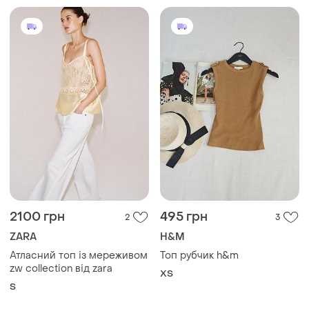
2100 грн
495 грн
2
3
ZARA
H&M
Атласний топ із мереживом
Топ рубчик h&m
zw collection від zara
ХS
S