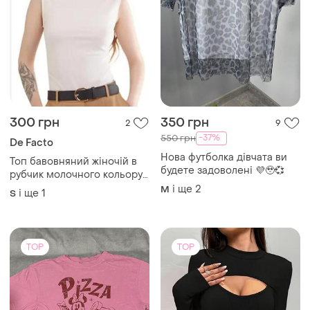
300 грн
350 грн
2
9
-37%
550 грн
De Facto
Нова футболка дівчата ви
Топ бавовняний жiночій в
будете задоволені 💜🥹💞
рубчик молочного кольору
defacto
і ще
2
M
і ще
1
S
TOP
TOP