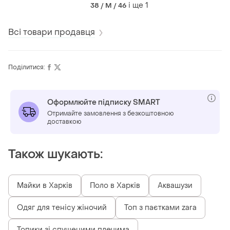
зав'язками
і ще
1
38 / M / 46
Всі товари продавця
Поділитися:
Оформлюйте підписку SMART
Отримайте замовлення з безкоштовною
доставкою
Також шукають:
Майки в Харків
Поло в Харків
Аквашузи
Одяг для тенісу жіночий
Топ з паєтками zara
Топики зі спущеними плечима