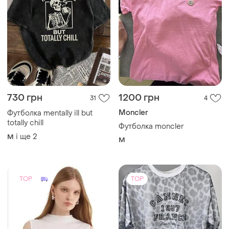
730 грн
1200 грн
31
4
Moncler
Футболка mentally ill but
totally chill
Футболка moncler
і ще
2
M
M
TOP
TOP