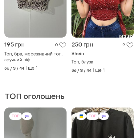
195 грн
250 грн
0
9
Shein
Топ, бра, мереживний топ,
зручний ліф
Топ, блуза
і ще
1
36 / S / 44
і ще
1
36 / S / 44
ТОП оголошень
TOP
TOP