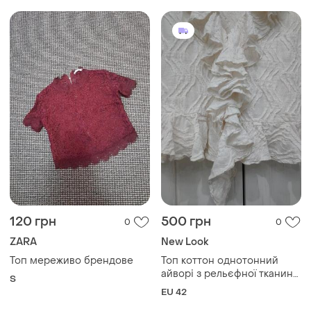
120 грн
500 грн
0
0
ZARA
New Look
Топ мереживо брендове
Топ коттон однотонний
айворі з рельєфної тканини.
S
розмір 42.
EU 42