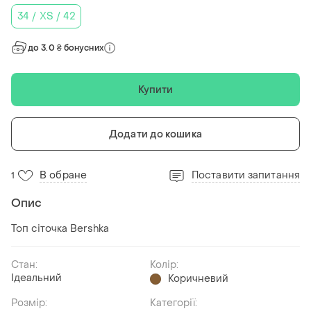
34 / XS / 42
до 3.0 ₴ бонусних
Купити
Додати до кошика
В обране
Поставити запитання
1
Опис
Топ сіточка Bershka
Стан:
Колір:
Ідеальний
Коричневий
Розмір:
Категорії: