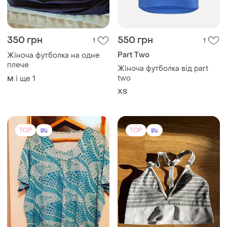
350 грн
550 грн
1
1
Part Two
Жіноча футболка на одне
плече
Жіноча футболка від part
two
і ще
1
M
ХS
TOP
TOP