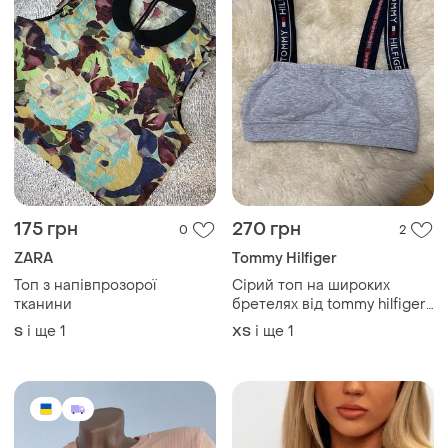
175 грн
270 грн
0
2
ZARA
Tommy Hilfiger
Топ з напівпрозорої
Сірий топ на широких
тканини
бретелях від tommy hilfiger
в розмірі xs
і ще
1
і ще
1
S
ХS