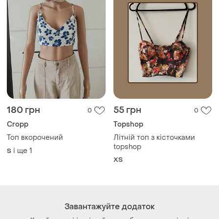
180 грн
55 грн
0
0
Cropp
Topshop
Топ вкорочений
Літній топ з кісточками
topshop
і ще
1
S
ХS
Завантажуйте додаток