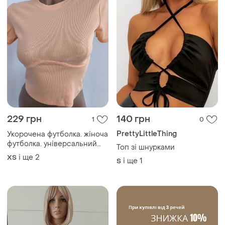
229 грн
140 грн
1
0
PrettyLittleThing
Укорочена футболка. жіноча
футболка. універсальний
Топ зі шнурками
розмір
і ще
2
ХS
і ще
1
S