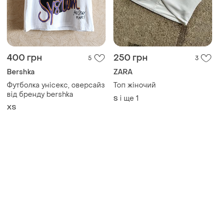
400 грн
250 грн
5
3
Bershka
ZARA
Футболка унісекс, оверсайз
Топ жіночий
від бренду bershka
і ще
1
S
ХS