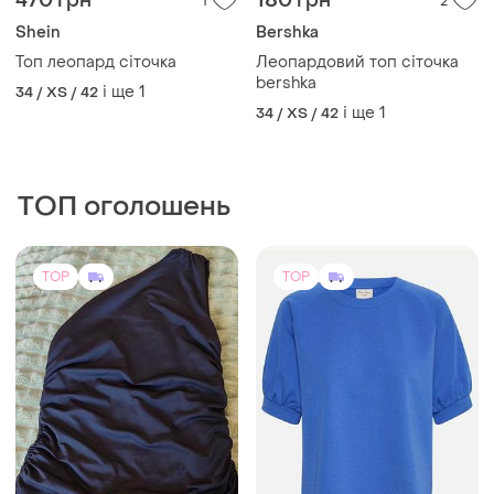
470 грн
180 грн
1
2
Shein
Bershka
Топ леопард сіточка
Леопардовий топ сіточка
bershka
і ще
1
34 / XS / 42
і ще
1
34 / XS / 42
ТОП оголошень
TOP
TOP