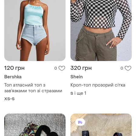
120 грн
320 грн
0
0
Bershka
Shein
Топ атласний топ з
Кроп-топ прозорий сітка
зав’язками топ зі стразами
і ще
1
S
XS-S