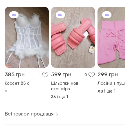
385 грн
599 грн
299 грн
1
0
Корсет 85 с
Шльопки нові
Лосіни з пуш а
екошкіра
S
і ще
1
ХS
і ще
1
36
Всі товари продавця