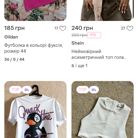
185 грн
240 грн
17
27
-4%
250 грн
Gildan
Shein
Футболка в кольорі фуксія,
розмір 44
Неймовірний
асиметричний топ гола
36 / S / 44
спинка бежевий зав'язки
і ще
1
S
трендовий беж нюдовий
сексі ефектрний лео
леопардовий чокер
TOP
TOP