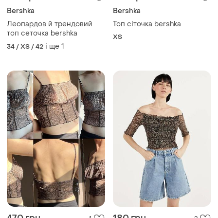
Bershka
Bershka
Леопардов й трендовий
Топ сіточка bershka
топ сеточка bershka
ХS
і ще
1
34 / XS / 42