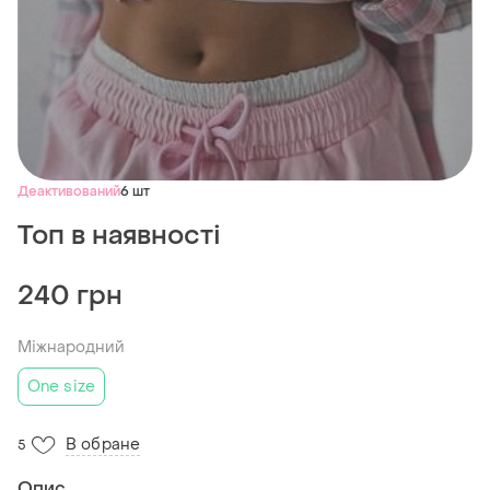
Деактивований
6 шт
Топ в наявності
240 грн
Міжнародний
One size
В обране
5
Опис