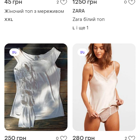
45 грн
1250 грн
2
0
ZARA
Жіночий топ з мереживом
Zara білий топ
XXL
і ще
1
L
250 грн
280 грн
0
2