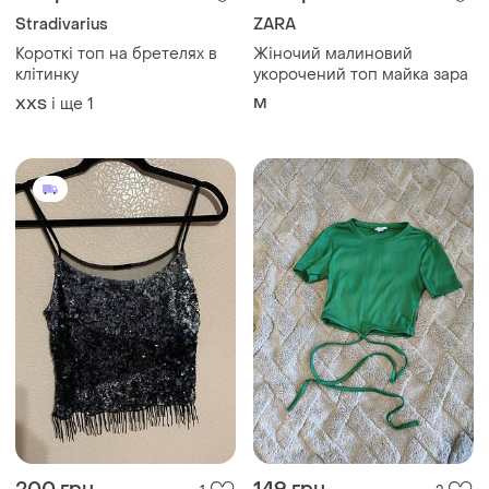
Stradivarius
ZARA
Короткі топ на бретелях в
Жіночий малиновий
клітинку
укорочений топ майка зара
і ще
1
M
XХS