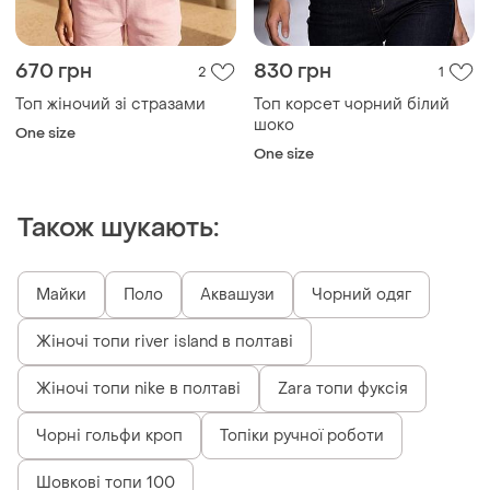
670 грн
830 грн
2
1
Топ жіночий зі стразами
Топ корсет чорний білий
шоко
One size
One size
Також шукають:
Майки
Поло
Аквашузи
Чорний одяг
Жіночі топи river island в полтаві
Жіночі топи nike в полтаві
Zara топи фуксія
Чорні гольфи кроп
Топіки ручної роботи
Шовкові топи 100