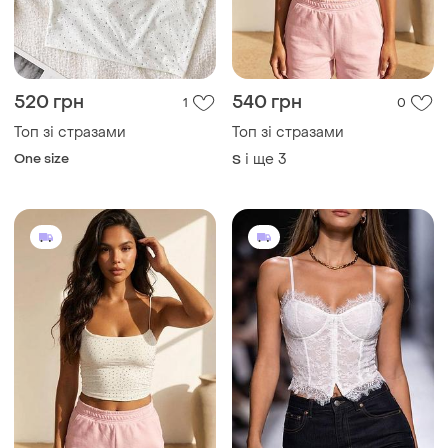
520 грн
540 грн
1
0
Топ зі стразами
Топ зі стразами
One size
і ще
3
S