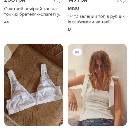
200 грн
149 грн
1
2
MISU
Ошатний вечірній топ на
тонких бретелях-спагеті у
1+1=3 зелений топ в рубчик
стилі 90-х / y2k або ретро-
із зав'язками на талії
44
чикаго.
M