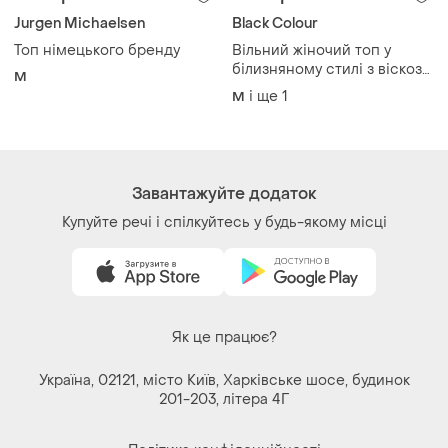
Jurgen Michaelsen
Black Colour
Топ німецького бренду
Вільний жіночий топ у
білизняному стилі з віскози
M
від бренду black colour.
і ще
1
M
розмір m-l.
Завантажуйте додаток
Купуйте речі і спілкуйтесь у будь-якому місці
Як це працює?
Україна, 02121, місто Київ, Харківське шосе, будинок
201-203, літера 4Г