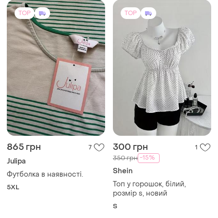
TOP
TOP
865 грн
300 грн
7
1
-15%
350 грн
Julipa
Shein
Футболка в наявності.
Топ у горошок, білий,
5XL
розмір s, новий
S