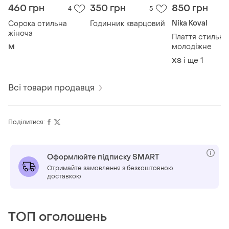
460 грн
350 грн
850 грн
4
5
Nika Koval
Сорока стильна
Годинник кварцовий
жіноча
Плаття стильне
молодіжне
M
і ще
1
ХS
Всі товари продавця
Поділитися:
Оформлюйте підписку SMART
Отримайте замовлення з безкоштовною
доставкою
ТОП оголошень