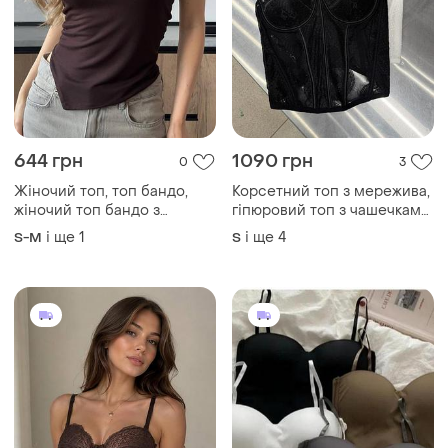
644 грн
1090 грн
0
3
Жіночий топ, топ бандо,
Корсетний топ з мережива,
жіночий топ бандо з
гіпюровий топ з чашечками,
асиметричним краєм
топ бюстьє на бретелях
і ще
1
і ще
4
S-M
S