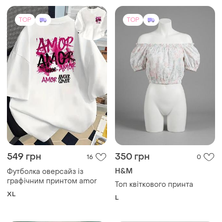
TOP
TOP
549 грн
350 грн
16
0
H&M
Футболка оверсайз із
графічним принтом amor
Топ квіткового принта
XL
L