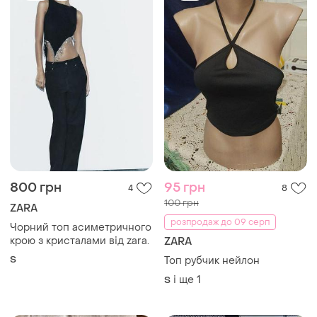
TOP
TOP
800 грн
95 грн
4
8
100 грн
ZARA
розпродаж до 09 серп
Чорний топ асиметричного
крою з кристалами від zara.
ZARA
S
Топ рубчик нейлон
і ще
1
S