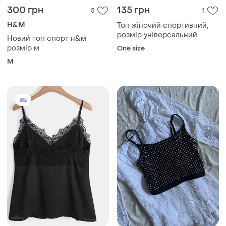
300 грн
135 грн
5
1
H&M
Топ жіночий спортивний,
розмір універсальний
Новий топ спорт н&м
розмір м
One size
M