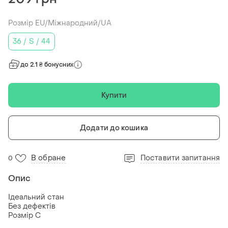
Розмір EU/Міжнародний/UA
36 / S / 44
до 2.1 ₴ бонусних
Купити
Додати до кошика
В обране
Поставити запитання
0
Опис
Ідеальний стан
Без дефектів
Розмір С