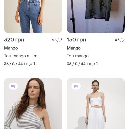
320 грн
150 грн
6
4
Mango
Mango
Топ mango s - m
Топ mango
і ще
1
і ще
1
36 / S / 44
36 / S / 44