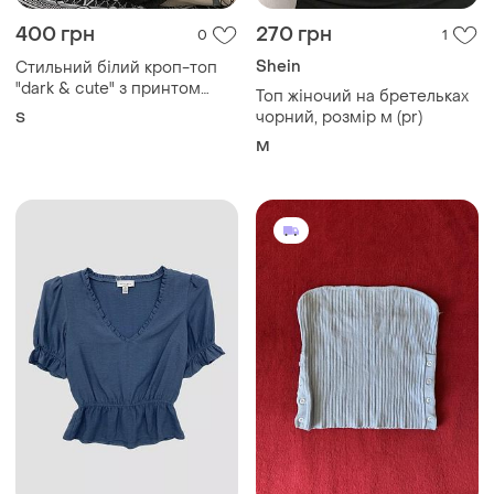
400 грн
270 грн
0
1
Shein
Стильний білий кроп-топ
"dark & cute" з принтом
Топ жіночий на бретельках
куромі
чорний, розмір м (pr)
S
M