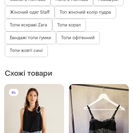
Майки в Полтава
Поло в Полтава
Аквашузи
Жіночий одяг Staff
Топ жіночий колір пудра
Топи яскраві Zara
Топи корал
Бандажі топи гумки
Топи офігенний
Топи жовті сині
Схожі товари