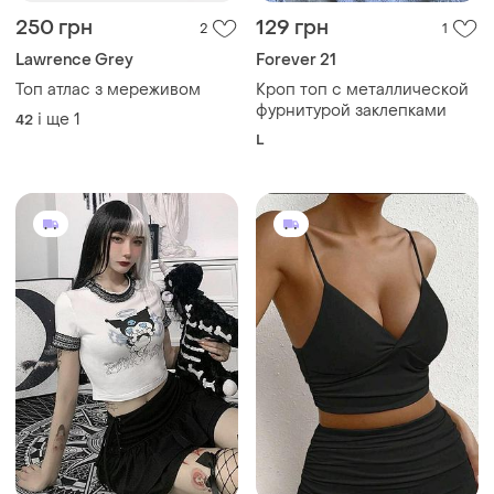
250 грн
129 грн
2
1
Lawrence Grey
Forever 21
Топ атлас з мереживом
Кроп топ с металлической
фурнитурой заклепками
і ще
1
42
L