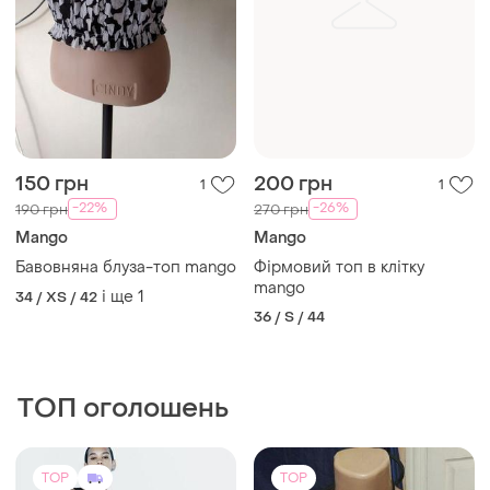
150 грн
200 грн
1
1
-22%
-26%
190 грн
270 грн
Mango
Mango
Бавовняна блуза-топ mango
Фірмовий топ в клітку
mango
і ще
1
34 / XS / 42
36 / S / 44
ТОП оголошень