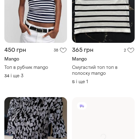
450 грн
365 грн
38
2
Mango
Mango
Топ в рубчик mango
Смугастий топ топ в
полоску mango
і ще
3
34
і ще
1
S