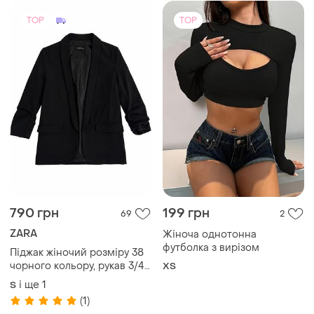
TOP
TOP
790 грн
199 грн
69
2
ZARA
Жіноча однотонна
футболка з вирізом
Піджак жіночий розміру 38
чорного кольору, рукав 3/4,
ХS
фото лайв
і ще
1
S
(1)