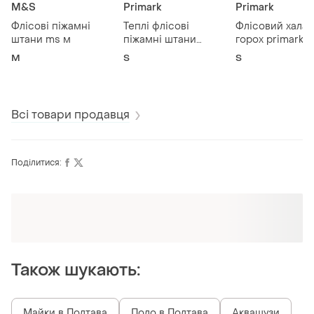
M&S
Primark
Primark
Флісові піжамні
Теплі флісові
Флісовий халат
штани ms м
піжамні штани
горох primark s
primark s
M
S
S
Всі товари продавця
Поділитися:
Оформлюйте підписку SMART
Отримайте замовлення з безкоштовною
доставкою
Також шукають: