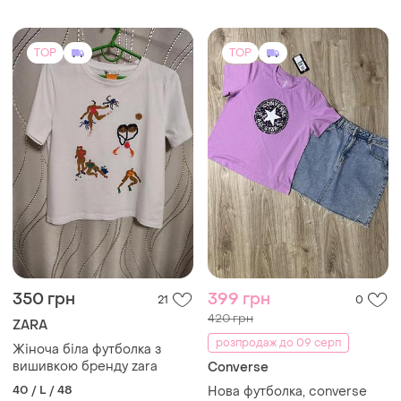
TOP
TOP
350 грн
399 грн
21
0
420 грн
ZARA
розпродаж до 09 серп
Жіноча біла футболка з
вишивкою бренду zara
Converse