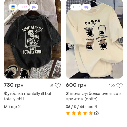
TOP
TOP
730 грн
600 грн
31
155
Футболка mentally ill but
Жіноча футболка oversize з
totally chill
принтом (coffe)
і ще
2
і ще
4
M
36 / S / 44
(2)