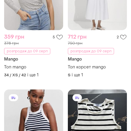
359 грн
712 грн
5
2
378 грн
750 грн
розпродаж до 09 серп
розпродаж до 09 серп
Mango
Mango
Топ mango
Топ корсет mango
і ще
1
і ще
1
34 / XS / 42
S