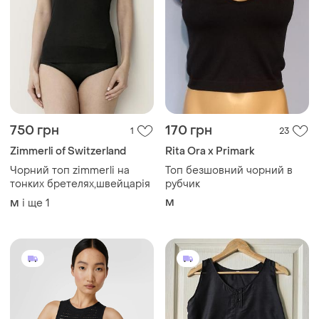
750 грн
170 грн
1
23
Zimmerli of Switzerland
Rita Ora x Primark
Чорний топ zimmerli на
Топ безшовний чорний в
тонких бретелях,швейцарія
рубчик
і ще
1
M
M