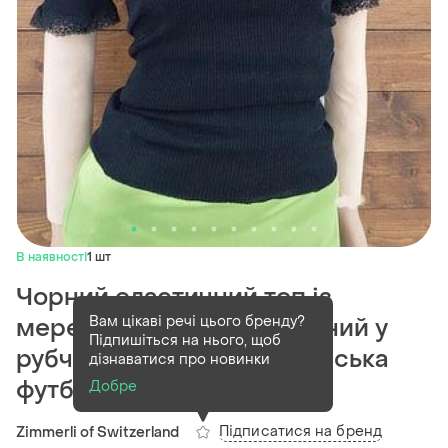
В наявності
1 шт
Чорний еластичний топ із
Вам цікаві речі цього бренду?
мереживом шовк безшовний у
Підпишіться на нього, щоб
рубчик трикотаж швейцарська
дізнаватися про новинки
футболка б...
Добре
Підписатися на бренд
Zimmerli of Switzerland