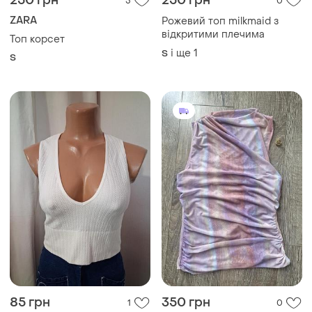
250 грн
250 грн
5
0
ZARA
Рожевий топ milkmaid з
відкритими плечима
Топ корсет
і ще
1
S
S
85 грн
350 грн
1
0