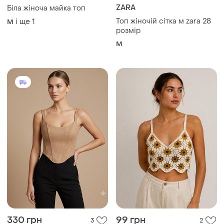
ZARA
Біла жіноча майка топ
Топ жіночій сітка м zara 28
і ще
1
M
розмір
M
330 грн
99 грн
3
2