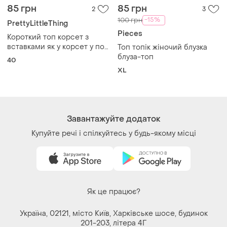
85 грн
85 грн
2
3
-15%
100 грн
PrettyLittleThing
Pieces
Короткий топ корсет з
вставками як у корсет у по
Топ топік жіночий блузка
лінії грудей
блуза-топ
40
XL
Завантажуйте додаток
Купуйте речі і спілкуйтесь у будь-якому місці
Як це працює?
Україна, 02121, місто Київ, Харківське шосе, будинок
201-203, літера 4Г