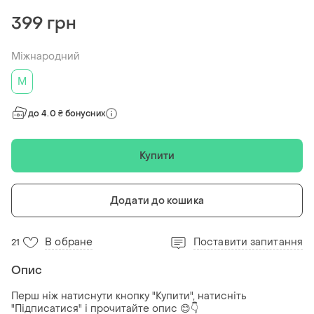
399 грн
Міжнародний
M
до 4.0 ₴ бонусних
Купити
Додати до кошика
В обране
Поставити запитання
21
Опис
Перш ніж натиснути кнопку "Купити", натисніть
"Підписатися" і прочитайте опис 😊👇