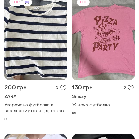
TOP
TOP
200 грн
130 грн
0
2
ZARA
Sinsay
Укорочена футболка в
Жіноча футболка
ідеальному стані , s, xs!zara
M
S