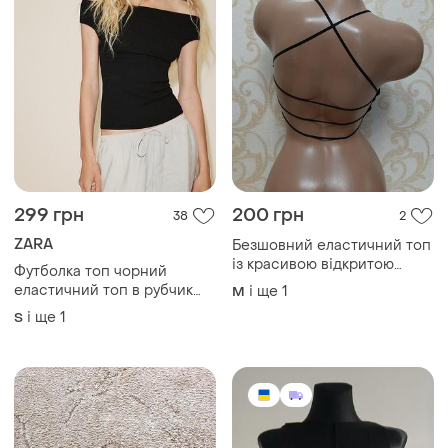
299 грн
200 грн
38
2
ZARA
Безшовний еластичний топ
із красивою відкритою
Футболка топ чорний
спинкою
еластичний топ в рубчик
і ще
1
M
zara
і ще
1
S