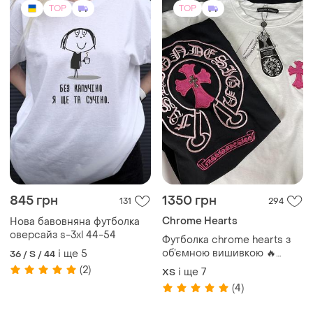
TOP
TOP
845 грн
1350 грн
131
294
Chrome Hearts
Нова бавовняна футболка
оверсайз s-3xl 44-54
Футболка chrome hearts з
об’ємною вишивкою 🔥
і ще
5
36 / S / 44
oversize / преміум якість
(2)
і ще
7
ХS
(4)