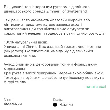
Вишуканий топ із коротким рукавом від елітного
швейцарського бренда Zimmerli of Switzerland.
Такі речі часто називають «базовим шаром» або
«інтимним трикотажем», але завдяки якості
виготовлення цей топ цілком може слугувати як
самостійний елемент гардероба в стилі «тихої розкоші».
100% натуральний шовк.
У виконанні Zimmerli це зазвичай трикотажне плетіння
(silk jersey), яке тягнеться, на відміну від звичайної
шовкової тканини.
V-подібний виріз, декорований тонким французьким
мереживом.
Краї рукавів також прикрашені мереживною облямівкою.
Текстура «в рубчик», що забезпечує ідеальну посадку на
фігурі та ела...
читати далі
Стан:
Колір:
Ідеальний
Чорний