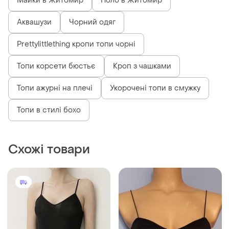
Майки в Житомир
Поло в Житомир
Аквашузи
Чорний одяг
Prettylittlething кропи топи чорні
Топи корсети бюстьє
Кроп з чашками
Топи ажурні на плечі
Укорочені топи в смужку
Топи в стилі бохо
Схожі товари