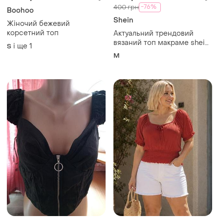
-76%
400 грн
Boohoo
Shein
Жіночий бежевий
корсетний топ
Актуальний трендовий
вязаний топ макраме shein
і ще
1
S
m uk 10 38 🔥🔥🔥
M