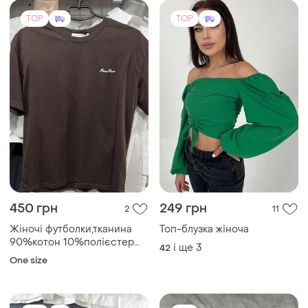
TOP
TOP
450 грн
249 грн
2
11
Жіночі футболки,тканина
Топ-блузка жіноча
90%котон 10%полієстер
і ще
3
42
,обьем грудей до 110см
One size