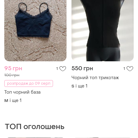
95 грн
550 грн
1
1
100 грн
Чорний топ трикотаж
розпродаж до 09 серп
і ще
1
S
Топ чорний база
і ще
1
M
ТОП оголошень