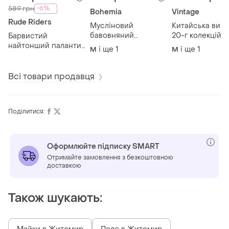
-6%
589 грн
Bohemia
Vintage
Rude Riders
Мусліновий
Китайська виш
бавовняний
20-г колекційн
Барвистий
багатошаровий
жакет арт деко
найтонший палантин
і ще
1
і ще
1
M
M
кардиган кімоно
canton шовк ві
хустка з логотипом
морська хвиля бохо
ретро птиці лю
італій шовк бавовна
азійський стиль
звірі орнамент
дизайнер
Всі товари продавця
східна легка куртка
оригінал
жакет
Поділитися:
Оформлюйте підписку SMART
Отримайте замовлення з безкоштовною
доставкою
Також шукають: