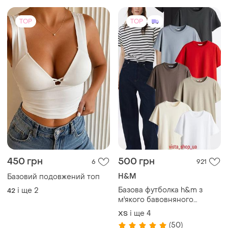
TOP
TOP
450 грн
500 грн
6
921
H&M
Базовий подовжений топ
Базова футболка h&m з
і ще
2
42
м'якого бавовняного
трикотажу
і ще
4
ХS
(50)