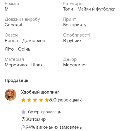
Розмір:
Категорії:
M
Топи
Майки й футболки
Довжина виробу
Принт
Середні
Без принту
Сезон
Особливості
Весна
Демісезон
В рубчик
Літо
Осінь
Матеріал
Декор
Мереживо
Шовк
Мереживо
Продавець
Удобный шоппинг
5.0
(1080 оцінок)
Супер-продавець
Житомир
94% виконаних замовлень