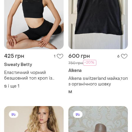
425 грн
600 грн
1
6
-20%
750 грн
Sweaty Betty
Alkena
Еластичний чорний
безшовний топ кроп із
Alkena switzerland майка,топ
сіточкою з вирізами
з органічного шовку
і ще
1
S
M