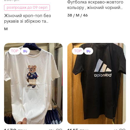
Футболка polo bear унісекс
Футболка
з ведмедем ralph lauren,
adidas&balenciaga чорна l
футболка унисекс, футболка
і ще
4
40 / L / 48
S
с медведем
(1)
TOP
TOP
150 грн
800 грн
5
3