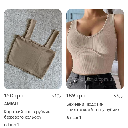
122 грн
100 грн
0
5
-17%
120 грн
Shein
Sinsay
Майка топ у рубчик в s
розмірі
Топ нюдовий базовий
бежевий s
S
S