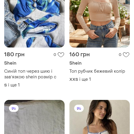
221 грн
400 грн
0
1
-37%
350 грн
MATERNITY
ELLEN AMBER
Актуальний топ майка з
вишивкою
Дві бандо бавовна принт
зебри
і ще
1
ХS
і ще
1
S
Завантажуйте додаток
Купуйте речі і спілкуйтесь у будь-якому місці