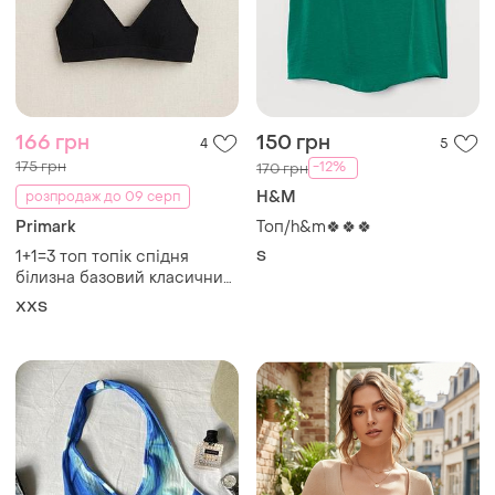
180 грн
160 грн
0
0
Shein
Shein
Синій топ через шию і
Топ рубчик бежевий колір
завʼязкою shein розмір с
і ще
1
XХS
і ще
1
S