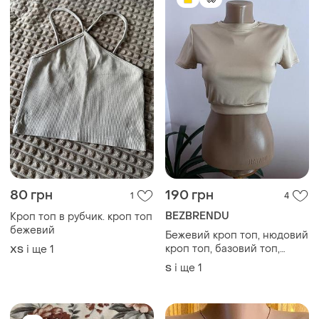
350 грн
190 грн
0
10
200 грн
John Galt
розпродаж до 09 серп
Трендовий бежевий кроп-
топ в рубчик john galt s
Shein
і ще
1
S
Топ бандо драпірований у
рубчик s-m бежевий/shein/.
і ще
1
S