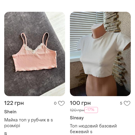
ТОП оголошень
TOP
TOP
800 грн
199 грн
1
2
AN.VE.STUDIO
Жіноча однотонна
футболка з вирізом
Корсетний тор