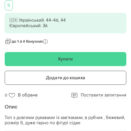
S
🇺🇦 Український: 44-46, 44
Європейський: 36
до 1.6 ₴ бонусних
Купити
Додати до кошика
В обране
Поставити запитання
0
Опис
Топ з довгими рукавами із завʼязками, в рубчик , бежевий,
розмір S, дуже гарно по фігурі сідає