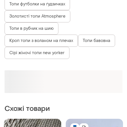
80 грн
190 грн
1
4
BEZBRENDU
Кроп топ в рубчик. кроп топ
бежевий
Бежевий кроп топ, нюдовий
кроп топ, базовий топ,
і ще
1
ХS
розмір s-m
і ще
1
S