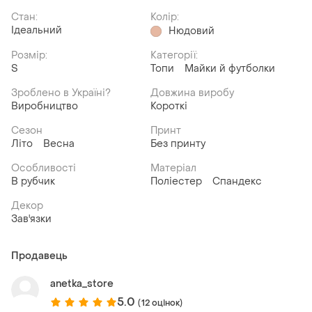
Стан:
Колір:
Ідеальний
Нюдовий
Розмір:
Категорії:
S
Топи
Майки й футболки
Зроблено в Україні?
Довжина виробу
Виробництво
Короткі
Сезон
Принт
Літо
Весна
Без принту
Особливості
Матеріал
В рубчик
Поліестер
Спандекс
Декор
Зав'язки
Продавець
anetka_store
5.0
(12 оцінок)