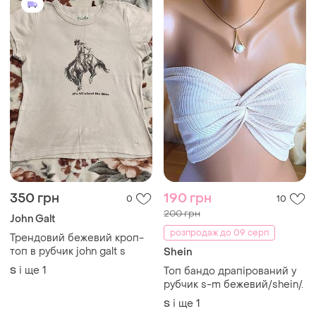
160 грн
189 грн
3
5
AMISU
Бежевий нюдовий
трикотажний топ у рубчик
Короткий топ в рубчик
майка блузка р. 38 s, м
бежевого кольору
і ще
1
S
бежевый трикотажный топ
і ще
1
S