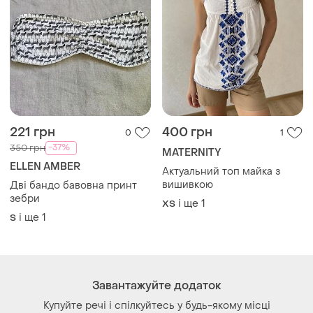
Як це працює?
Україна, 02121, місто Київ, Харківське шосе, будинок
201-203, літера 4Г
Політика конфіденційності
Договір-оферта
Контакти
Ми у соц.мережах
Речі за кліком серця. Всі права захищені
© 2026
Shafa.ua