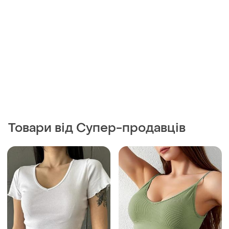
190 грн
125 грн
5
0
-31%
180 грн
Pull&Bear
🔥🔥знижка!!! топ зелений
Топ жіночий
і ще
2
ХS
і ще
1
ХS