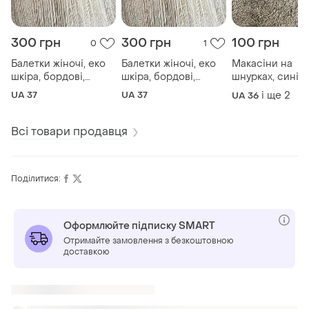
300 грн
300 грн
100 грн
0
1
Балетки жіночі, еко
Балетки жіночі, еко
Макасіни на
шкіра, бордові,
шкіра, бордові,
шнурках, сині,
розмір 37
розмір 37
розмір 36,37,40
UA 37
UA 37
і ще
2
UA 36
Всі товари продавця
Поділитися:
Оформлюйте підписку SMART
Отримайте замовлення з безкоштовною
доставкою
Також шукають: