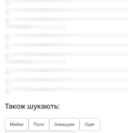
Майки
Поло
Аквашузи
Одяг
Топи футболки на ґудзичках
Золотисті топи Atmosphere
Топи в рубчик на шию
Кроп топи з воланом на плечах
Топи бавовна
Сірі жіночі топи new yorker
Схожі товари