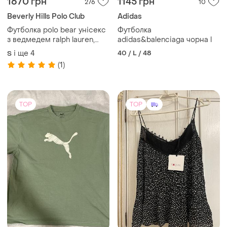
-12%
900 грн
Puma
Топ шовковий мереживо
Жіноча оригінальна
exuise
футболка
38 / M / 46
і ще
1
M