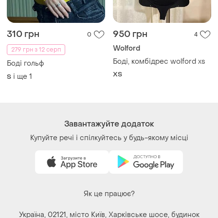
310 грн
950 грн
0
4
Wolford
279 грн з 12 серп
Боді, комбідрес wolford xs
Боді гольф
ХS
і ще
1
S
Завантажуйте додаток
Купуйте речі і спілкуйтесь у будь-якому місці
Як це працює?
Україна, 02121, місто Київ, Харківське шосе, будинок