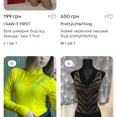
199 грн
650 грн
1
1
I SAW IT FIRST
PrettyLittleThing
Біле шикарне боді від
Новий червоний лаковий
бренда i saw it first
боді prettylittlething
і ще
1
і ще
1
L
M