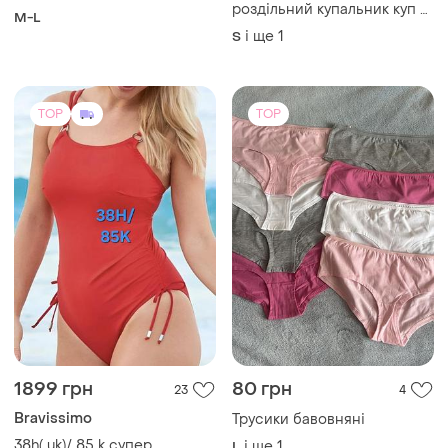
роздільний купальник куп 3
M-L
в 1 трикутна чашка сітка
і ще
1
S
парео спідниця плавки
бікіні висока посадка талія
трендовий шикарний
базовий
TOP
TOP
1899 грн
80 грн
23
4
Bravissimo
Трусики бавовняні
38h( uk)/ 85 k супер
і ще
1
L