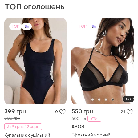
ТОП оголошень
TOP
TOP
399 грн
550 грн
0
24
500 грн
-9%
600 грн
ASOS
359 грн з 12 серп
Ефектний чорний
Купальник суцільний