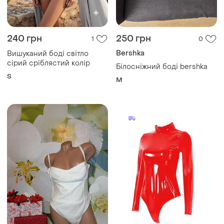
240 грн
250 грн
1
0
Bershka
Вишуканий боді світло
сірий сріблястий колір
Білосніжний боді bershka
S
M