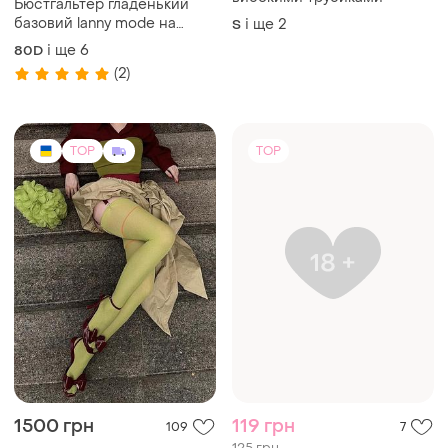
Бюстгальтер гладенький
базовий lanny mode на
і ще
2
S
тонкому паралоні арт. 3014
і ще
6
80D
🎀
(2)
TOP
TOP
1500 грн
119 грн
109
7
125 грн