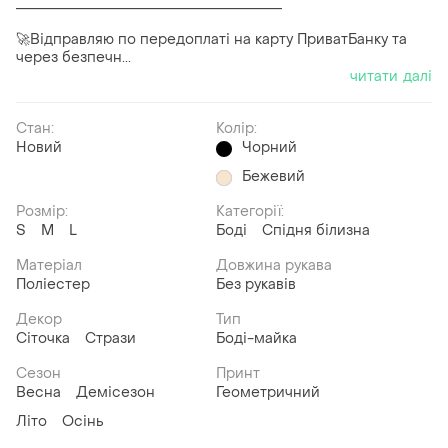
______________________________________
🚀Відправляю по передоплаті на карту ПриватБанку та
через безпечн...
читати далі
Стан:
Колір:
Новий
Чорний
Бежевий
Розмір:
Категорії:
S
M
L
Боді
Спідня білизна
Матеріал
Довжина рукава
Поліестер
Без рукавів
Декор
Тип
Сіточка
Стрази
Боді-майка
Сезон
Принт
Весна
Демісезон
Геометричний
Літо
Осінь