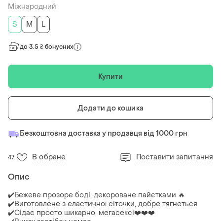
Міжнародний
S
M
L
до 3.5 ₴ бонусних
Купити
Додати до кошика
Безкоштовна доставка у продавця від 1000 грн
В обране
Поставити запитання
47
Опис
✔️Бежеве прозоре боді, декороване пайєтками 🔥
✔️Виготовлене з еластичної сіточки, добре тягнеться
✔️Сідає просто шикарно, мегасексі❤️❤️❤️