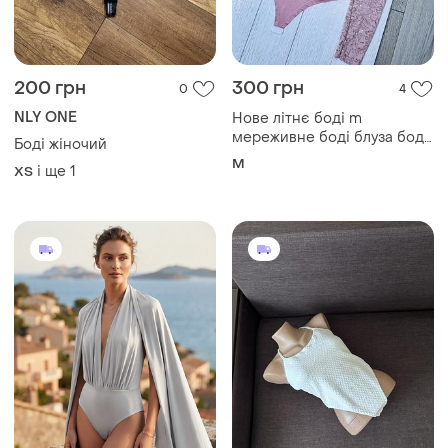
200 грн
300 грн
0
4
NLY ONE
Нове літнє боді m
мереживне боді блуза боді
Боді жіночий
з вирізом
M
і ще
1
ХS