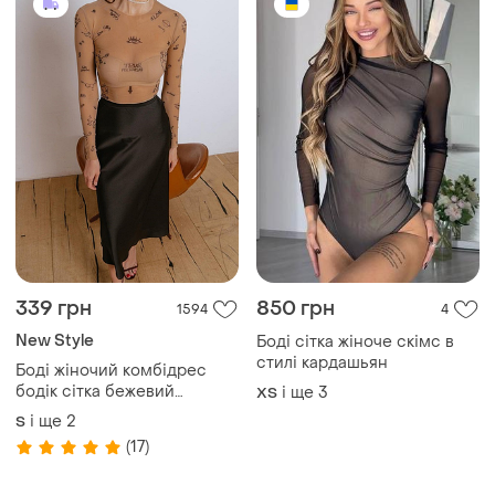
339 грн
850 грн
1594
4
New Style
Боді сітка жіноче скімс в
стилі кардашьян
Боді жіночий комбідрес
бодік сітка бежевий
і ще
3
ХS
тілесний тату якісний
і ще
2
S
новий
(17)