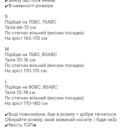
✔️Внизу застібок немає
✔️В наявності розміри:
S
Підійде на 70ВС, 75АВС
Талія 66-72 см
По стегнах вільний (висока посадка)
На зріст 165-170 см
М
Підійде на 75ВС, 80ABС
Талія 70-76 см
По стегнах вільний (висока посадка)
На зріст 170-175 см
L
Підійде на 80ВС, 85ABС
Талія 72-78 см
По стегнах вільний (висока посадка)
На зріст 170-180 см
✔️Боді повномірне, йде в розмір + добре тягнеться.
Обирайте розмір, який зазвичай носите, і буде ок👍
✔️Якість ТОП🔥