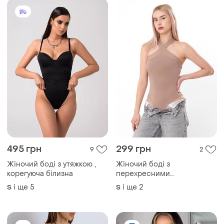
495 грн
299 грн
9
2
Жіночий боді з утяжкою ,
Жіночий боді з
корегуюча білизна
перехресними
бретельками халтер,
і ще
5
і ще
2
S
S
стильний жіночий боді