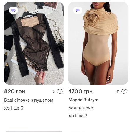
820 грн
4700 грн
5
11
Magda Butrym
Боді сіточка з пушапом
Боді жіноче
і ще
3
ХS
і ще
3
ХS