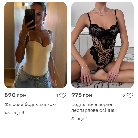
890 грн
975 грн
1
0
Жіночий боді з чашкою
Боді жіноче чорне
леопардове осіннє
і ще
3
ХS
весняне літнє
і ще
1
S