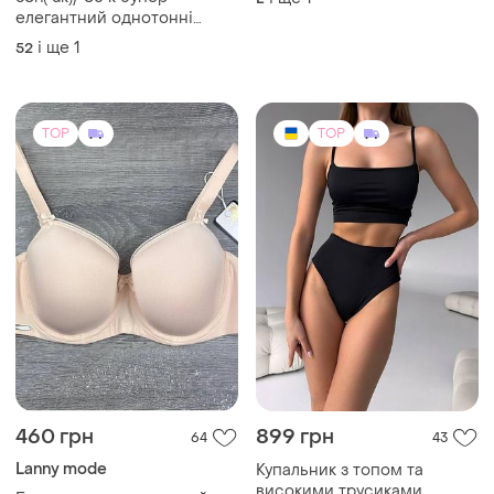
елегантний однотонні
суцільний купальник батал
і ще
1
52
на пишні груди від
bravissimo(новий) /85k
TOP
TOP
460 грн
899 грн
64
43
Lanny mode
Купальник з топом та
високими трусиками