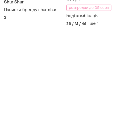
Shur Shur
розпродаж до 08 серп
Панчохи бренду shur shur
Боді комбінація
2
і ще
1
38 / M / 46