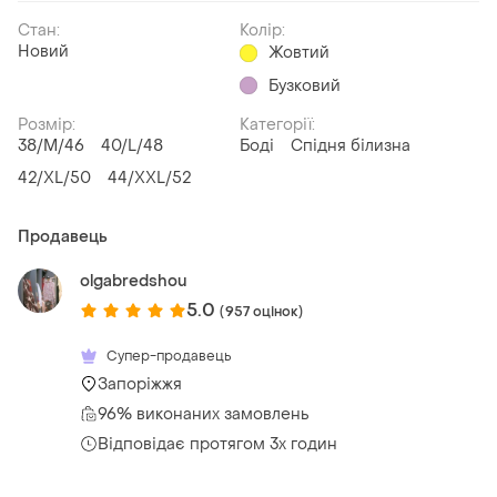
Стан:
Колір:
Новий
Жовтий
Бузковий
Розмір:
Категорії:
38/M/46
40/L/48
Боді
Спідня білизна
42/XL/50
44/XXL/52
Продавець
olgabredshou
5.0
(957 оцінок)
Супер-продавець
Запоріжжя
96% виконаних замовлень
Відповідає протягом 3х годин