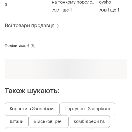
на тонкому поролоні
oysho
S
та кісточках etam
і ще
1
і ще
1
75D
70B
Всі товари продавця
Поділитися:
Оформлюйте підписку SMART
Отримайте замовлення з безкоштовною
доставкою
Також шукають:
Корсети в Запоріжжя
Портупеї в Запоріжжя
Штани
Військові речі
Комбідреси hs