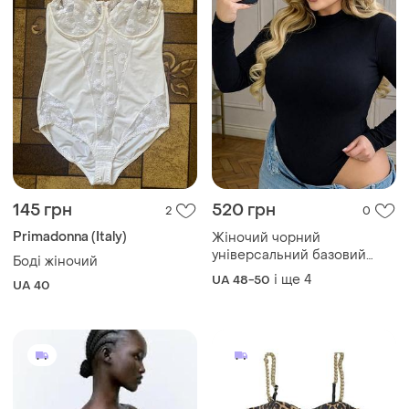
145 грн
520 грн
2
0
Primadonna (Italy)
Жіночий чорний
універсальний базовий
Боді жіночий
боді xxl | 1008
і ще
4
UA 48-50
UA 40