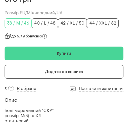
Розмір EU/Міжнародний/UA
38 / M / 46
40 / L / 48
42 / XL / 50
44 / XXL / 52
до 5.7 ₴ бонусних
Купити
Додати до кошика
В обране
Поставити запитання
3
Опис
Боді мереживний "C&A"
розмір-М(3) та ХЛ
стан-новий