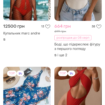
12500 грн
664 грн
13
38
699 грн
Купальник marc andre
розпродаж до 08 серп
S
Боді, що підкреслює фігуру
з першого погляду
і ще
2
S
TOP
TOP