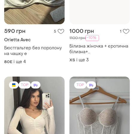
590 грн
1000 грн
5
1
-10%
1100 грн
Orietta Avec
Білизна жіночка + єротична
Бюстгальтер без поролону
білизна+
на чашку е
трусики+бюстгалтер +
і ще
3
ХS
і ще
4
80E
жіночі комплекти білизни
TOP
TOP