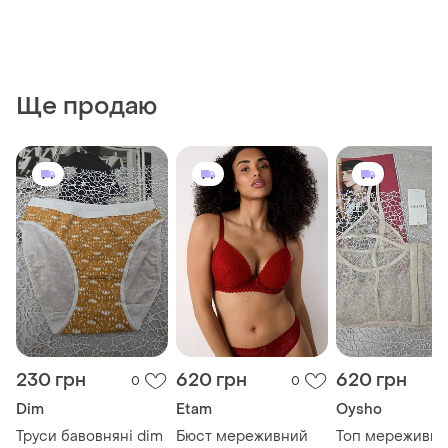
Ще продаю
230 грн
620 грн
620 грн
0
0
Dim
Etam
Oysho
Труси бавовняні dim
Бюст мереживний
Топ мереживн