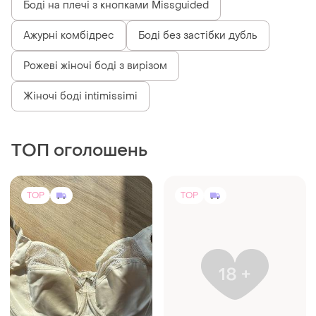
Боді на плечі з кнопками Missguided
Ажурні комбідрес
Боді без застібки дубль
Рожеві жіночі боді з вирізом
Жіночі боді intimissimi
ТОП оголошень
TOP
TOP