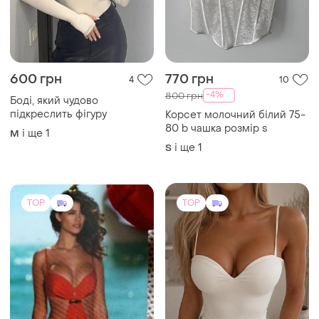
600 грн
770 грн
4
10
-4%
800 грн
Боді, який чудово
підкреслить фігуру
Корсет молочний білий 75-
80 b чашка розмір s
і ще
1
M
і ще
1
S
TOP
TOP