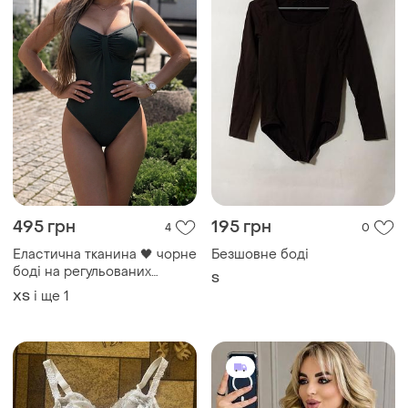
495 грн
195 грн
4
0
Еластична тканина 🖤 чорне
Безшовне боді
боді на регульованих
S
бретелях ✨ жіноче боді з
і ще
1
ХS
драпуванням на грудях 🎯
базове боді з застібкою xs
/s