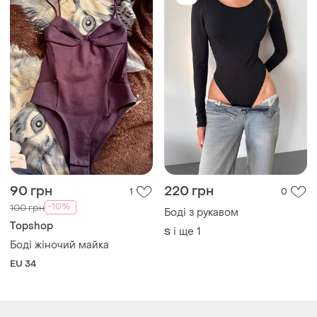
90 грн
220 грн
1
0
-10%
100 грн
Боді з рукавом
Topshop
і ще
1
S
Боді жіночий майка
EU 34