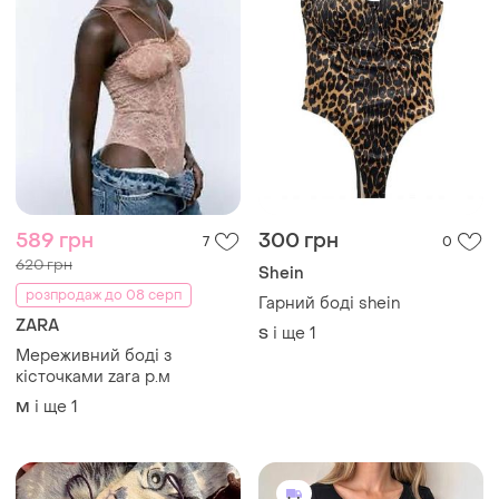
589 грн
300 грн
7
0
620 грн
Shein
розпродаж до 08 серп
Гарний боді shein
ZARA
і ще
1
S
Мереживний боді з
кісточками zara р.м
і ще
1
M