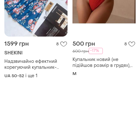
1599 грн
500 грн
8
8
-17%
600 грн
SHEKINI
Купальник новий (не
Надзвичайно ефектний
підійшов розмір в грудях),
корегуючий купальник-
замовляла в інтернеті,
сукня із квітковим принтом
M
і ще
1
UA 50-52
червоного кольору, розмір
на елегантну панянку.
м