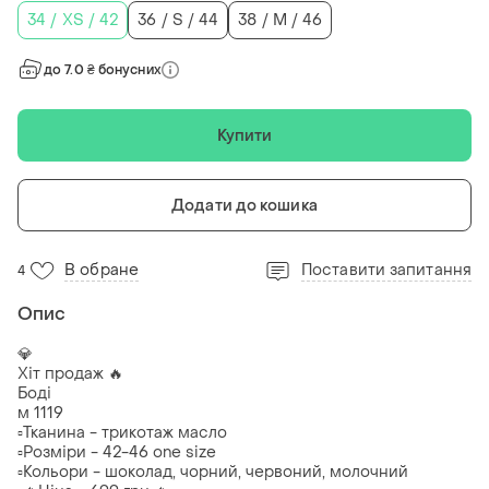
34 / XS / 42
36 / S / 44
38 / M / 46
до 7.0 ₴ бонусних
Купити
Додати до кошика
В обране
Поставити запитання
4
Опис
💎
Хіт продаж 🔥
Боді
м 1119
▫️Тканина - трикотаж масло
▫️Розміри - 42-46 one size
▫️Кольори - шоколад, чорний, червоний, молочний