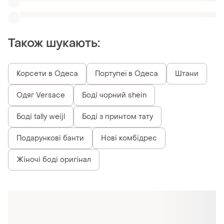
Схожі товари
699 грн
590 грн
0
6
Жіноче стильне боді з
Боді жіночий з відкритими
відкритими плечима 🔥
плечима
і ще
2
і ще
3
34 / XS / 42
34 / XS / 42