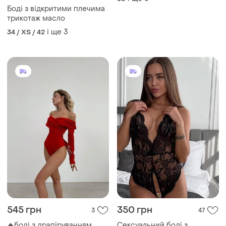
(3)
350 грн
3500 грн
11
14
Мереживний боді з
Боді жіночий
відкритим доступом
і ще
5
32 / XXS / 40
і ще
3
34 / XS / 42