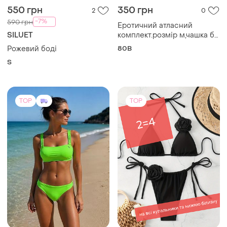
Купальник роздільний
Puma
M
Купальник неоновий
оригінал puma
і ще
2
ХS