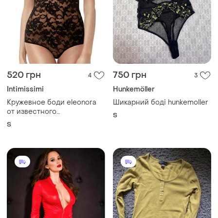
427 грн
200 грн
3
0
450 грн
Primark
розпродаж до 08 серп
Жовтий боді в рубчик
Ann Summers
M
Боді з отвором для
швидкого доступу боді з
напиленням під шкіру
і ще
1
XL