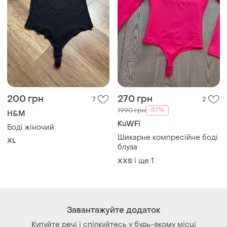
Як це працює?
Україна, 02121, місто Київ, Харківське шосе, будинок
201-203, літера 4Г
Політика конфіденційності
Договір-оферта
Контакти
Ми у соц.мережах
Речі за кліком серця. Всі права захищені
© 2026
Shafa.ua