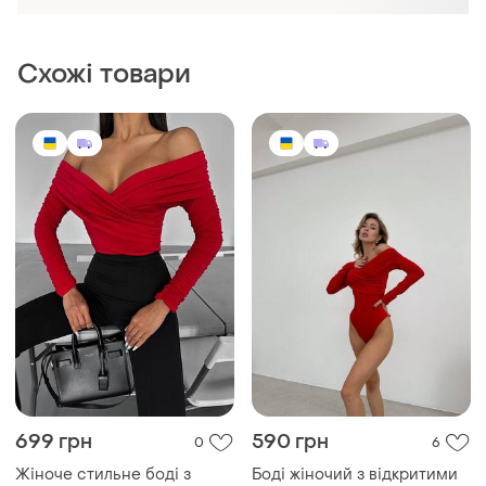
598 грн
3400 грн
5
9
629 грн
Боді відкритий
розпродаж до 08 серп
і ще
5
38
Боді з відкритими плечима
трикотаж масло