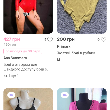
350 грн
200 грн
0
0
Комбінація утяжка
Боді гарне стрейчеве 🥰🥰
🥰
і ще
1
L
і ще
1
XXXL