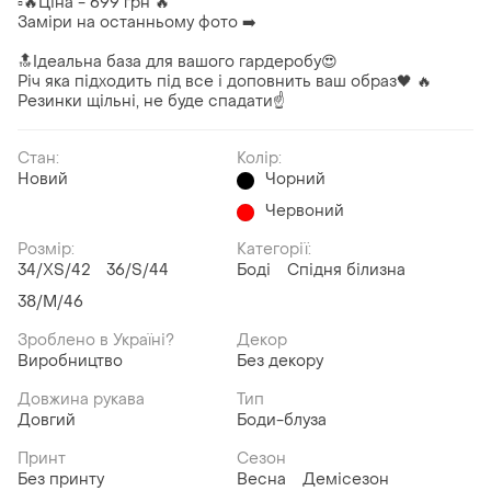
▫️🔥Ціна - 699 грн 🔥
Заміри на останньому фото ➡️
🔝Ідеальна база для вашого гардеробу😍
Річ яка підходить під все і доповнить ваш образ🖤 🔥
Резинки щільні, не буде спадати☝️
Стан:
Колір:
Новий
Чорний
Червоний
Розмір:
Категорії:
34/XS/42
36/S/44
Боді
Спідня білизна
38/M/46
Зроблено в Україні?
Декор
Виробництво
Без декору
Довжина рукава
Тип
Довгий
Боди-блуза
Принт
Сезон
Без принту
Весна
Демісезон