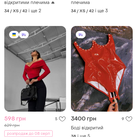
і ще
3
34 / XS / 42
545 грн
350 грн
3
47
🔥боді з драпіруванням
Сексуальний боді з
відкритим доступом
і ще
3
34 / XS / 42
і ще
3
ХS