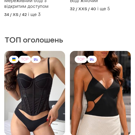
ZARA
Корсет для тонкої талії та
корекції фігури
Боді від zara
і ще
2
S
S
TOP
TOP
119 грн
500 грн
7
15
125 грн
No Name