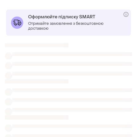
Оформлюйте підписку SMART
Отримайте замовлення з безкоштовною
доставкою
Також шукають:
Корсети в Одеса
Портупеї в Одеса
Штани
Одяг Versace
Боді чорний shein
Боді tally weijl
Боді з принтом тату
Подарункові банти
Нові комбідрес
Жіночі боді оригінал