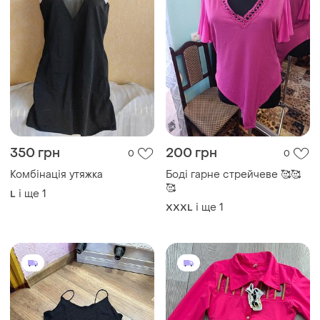
200 грн
270 грн
7
2
-87%
1990 грн
H&M
KuWFi
Боді жіночий
Шикарне компресійне боді
XL
блуза
і ще
1
XХS
Завантажуйте додаток
Купуйте речі і спілкуйтесь у будь-якому місці