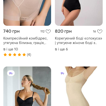
740 грн
820 грн
112
16
Компресійний комбідрес,
Корегуючий боді «спокуса»
утягуюча білизна, грація,
| утягуюче жіноче боді з
боді
чашками та кісточками
і ще
10
і ще
6
S
S
(4)