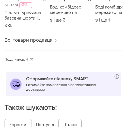
-3%
500 грн
Боді комбідрес
Боді комбідрес
мереживо на
мереживо на
Піжама туреччина
кісточках підкладка 3
кісточках підкл
бавовна шорти і
і ще
3
і ще
1
S
S
кольори
кольори
футболка 3 кольори
XXL
Всі товари продавця
Поділитися:
Оформлюйте підписку SMART
Отримайте замовлення з безкоштовною
доставкою
Також шукають:
Корсети
Портупеї
Штани