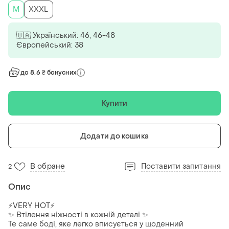
M
XXXL
🇺🇦 Український: 46, 46-48
Європейський: 38
до 8.6 ₴ бонусних
Купити
Додати до кошика
В обране
Поставити запитання
2
Опис
⚡️VERY HOT⚡️
✨ Втілення ніжності в кожній деталі ✨
Те саме боді, яке легко вписується у щоденний