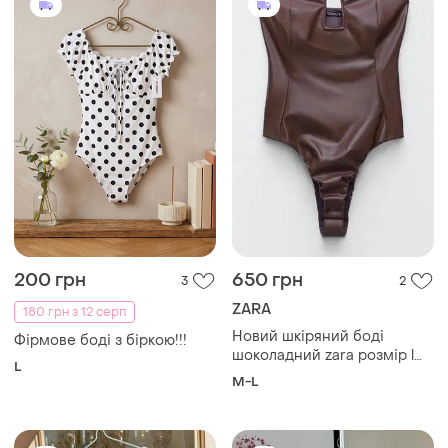
200 грн
650 грн
3
2
ZARA
180 грн з 12 серп
Новий шкіряний боді
Фірмове боді з біркою!!!
шоколадний zara розмір l
L
48
M-L