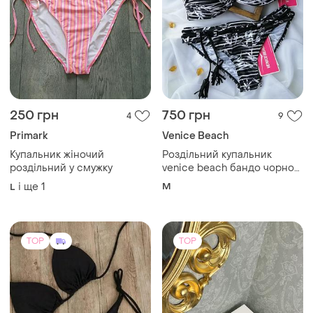
250 грн
750 грн
4
9
Primark
Venice Beach
Купальник жіночий
Роздільний купальник
роздільний у смужку
venice beach бандо чорно
білий з чашками 75b/m🤍🖤
і ще
1
M
L
TOP
TOP