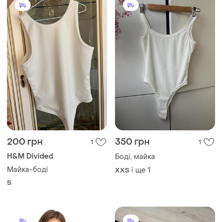
200 грн
350 грн
1
1
H&M Divided
Боді, майка
Майка-боді
і ще
1
XХS
S