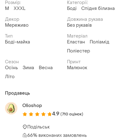
Розмір:
Категорії:
M
XXXL
Боді
Спідня білизна
Декор
Довжина рукава
Мереживо
Без рукавів
Тип
Матеріал
Боді-майка
Еластан
Поліамід
Поліестер
Сезон
Принт
Осінь
Зима
Весна
Малюнок
Літо
Продавець
Olioshop
4.9
(710 оцінок)
Подільськ
66% виконаних замовлень