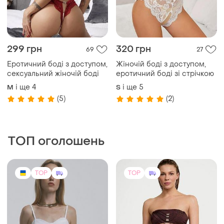
299 грн
320 грн
69
27
Еротичний боді з доступом,
Жіночій боді з доступом,
сексуальний жіночій боді
еротичний боді зі стрічкою
і ще
4
і ще
5
M
S
(5)
(2)
ТОП оголошень
TOP
TOP