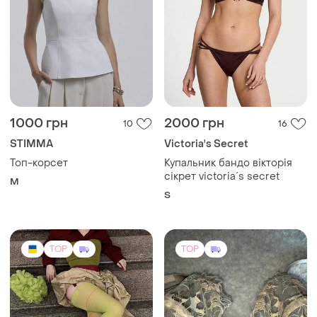
1000 грн
2000 грн
10
16
STIMMA
Victoria's Secret
Топ-корсет
Купальник бандо вікторія
сікрет victoria´s secret
M
S
TOP
TOP