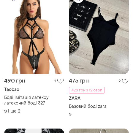
490 грн
475 грн
1
2
Taobao
428 грн з 12 серп
Боді імітація латексу
ZARA
латексний боді 327
Базовий боді zara
і ще
2
S
S