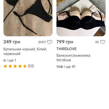
249 грн
799 грн
2007
25
THIRDLOVE
Купальник чорний, білий,
червоний
Балконет/анжелика
thirdlove
і ще
1
S
(52)
і ще
41
70B