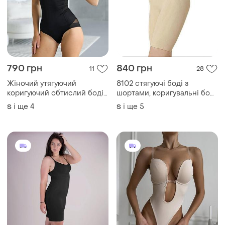
790 грн
840 грн
11
28
Жіночий утягуючий
8102 стягуючі боді з
коригуючий обтислий боді
шортами, коригувальні боді,
комбідрес чорний
формують боді, грація
і ще
4
і ще
5
S
S
стягуюча, моделюючий боді