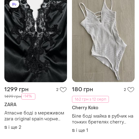
1299 грн
180 грн
2
2
-14%
1499 грн
162 грн з 12 серп
ZARA
Cherry Koko
Атласне боді з мереживом
Біле боді майка в рубчик на
zara original spain чорне
тонких бретелях cherry
боді з мереживом зара
і ще
2
S
koko розмір с
і ще
1
чорне боді зара розмір м
S