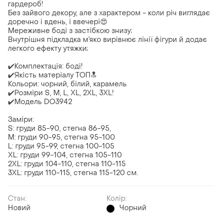
гардероб!
Без зайвого декору, але з характером - коли річ виглядає
доречно і вдень, і ввечері😍
Мереживне боді з застібкою знизу;
Внутрішня підкладка м’яко вирівнює лінії фігури й додає
легкого ефекту утяжки;
✔️Комплектація: боді!
✔️Якість матеріалу ТОП🔝
Кольори: чорний, білий, карамель
✔️Розміри S, M, L, XL, 2XL, 3XL!
✔️Модель DO3942
Заміри:
S: груди 85-90, стегна 86-95,
М: груди 90-95, стегна 95-100
L: груди 95-99, стегна 100-105
XL: груди 99-104, стегна 105-110
2XL: груди 104-110, стегна 110-115
3XL: груди 110-115, стегна 115-120 см.
Стан:
Колір:
Новий
Чорний