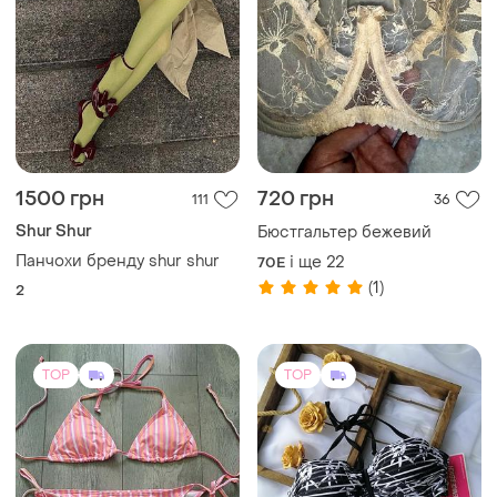
1500 грн
720 грн
111
36
Shur Shur
Бюстгальтер бежевий
Панчохи бренду shur shur
і ще
22
70E
(1)
2
TOP
TOP