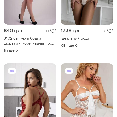
840 грн
1338 грн
14
2
8102 стягуючі боді з
Ідеальний боді
шортами, коригувальні боді,
і ще
6
ХS
формують боді, грація
і ще
5
S
стягуюча, моделюючий боді