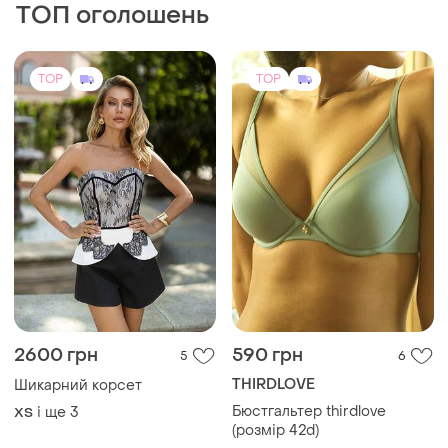
2600 грн
590 грн
5
6
THIRDLOVE
Шикарний корсет
Бюстгальтер thirdlove
і ще
3
ХS
(розмір 42d)
95D
TOP
TOP