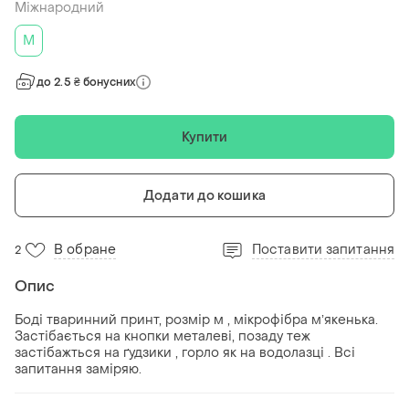
Міжнародний
M
до 2.5 ₴ бонусних
Купити
Додати до кошика
В обране
Поставити запитання
2
Опис
Боді тваринний принт, розмір м , мікрофібра мʼякенька.
Застібається на кнопки металеві, позаду теж
застібажться на ґудзики , горло як на водолазці . Всі
запитання заміряю.