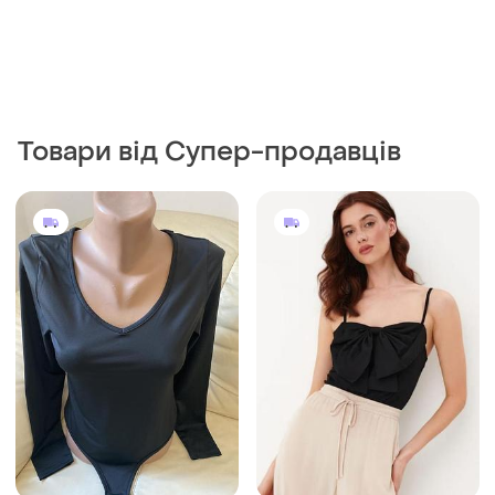
Товари від Супер-продавців
200 грн
250 грн
0
1
-14%
230 грн
Shein
Продам боді
Стильний жіночий боді
комбідрес розміру l
S