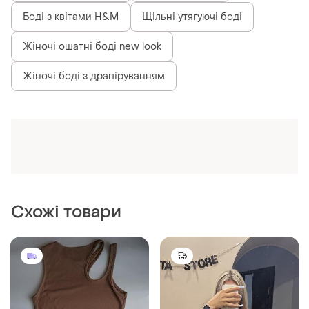
Боді з квітами H&M
Щільні утягуючі боді
Жіночі ошатні боді new look
Жіночі боді з драпіруванням
Схожі товари