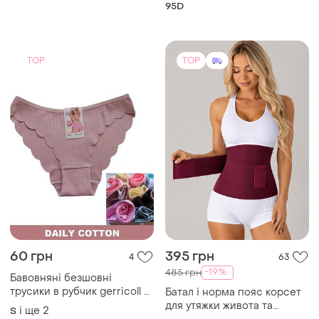
60 грн
395 грн
4
63
-19%
485 грн
Бавовняні безшовні
трусики в рубчик gerricoll з
Батал і норма пояс корсет
хвилястим краєм, розміри l,
для утяжки живота та
і ще
2
S
xl, xxl
корекції талії xs-9xl 5121
і ще
12
ХS
TOP
TOP