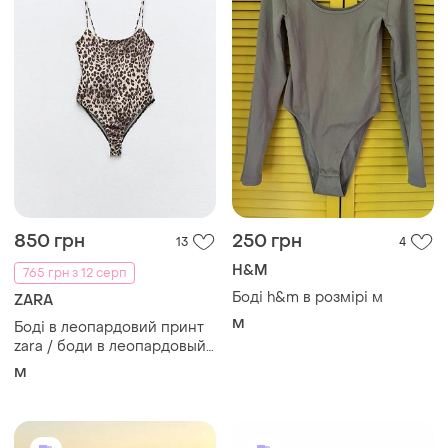
850 грн
250 грн
13
4
H&M
765 грн з 12 серп
Боді h&m в розмірі м
ZARA
M
Боді в леопардовий принт
zara / боди в леопардовый
принт зара
M