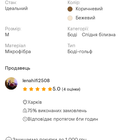
Стан:
Колір:
Ідеальний
Коричневий
Бежевий
Розмір:
Категорії:
M
Боді
Спідня білизна
Матеріал
Тип
Мікрофібра
Боді-гольф
Продавець
lenahifi2508
5.0
(4 оцінки)
Харків
75% виконаних замовлень
Відповідає протягом 6ти годин
Захищаємо покупки до 1 000 грн