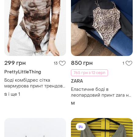
299 грн
850 грн
13
1
PrettyLittleThing
765 грн з 12 серп
Боді комбідрес сітка
ZARA
мармурова принт трендова
Еластичне боді в
стильна
і ще
1
S
леопардовий принт zara на
тонких бретелях /
M
эластичное боди-майка на
тонких бретелях в
леопардовый принт zara
розмір м