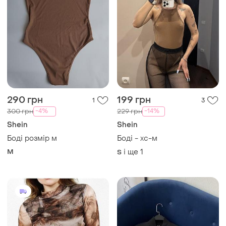
290 грн
199 грн
1
3
-4%
-14%
300 грн
229 грн
Shein
Shein
Боді розмір м
Боді - хс-м
M
і ще
1
S