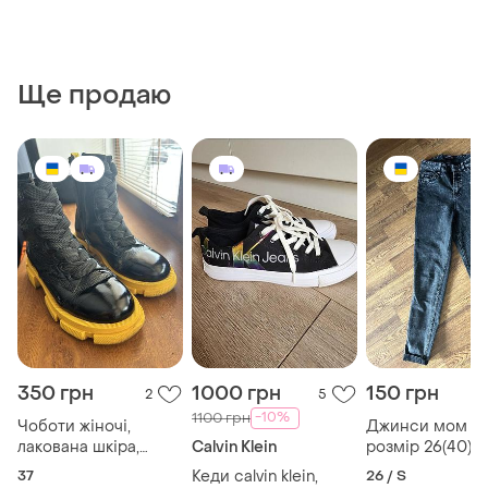
Ще продаю
350 грн
1000 грн
150 грн
2
5
-10%
1100 грн
Чоботи жіночі,
Джинси мом ,
лакована шкіра,
Calvin Klein
розмір 26(40)
розмір 37
37
Кеди calvin klein,
26 / S