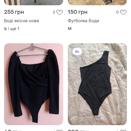
60 грн
200 грн
4
0
-8%
65 грн
FISHERFIELD
Shein
Чорний боді на 1 плече 38
Чорне боді з довгим
38
рукавом