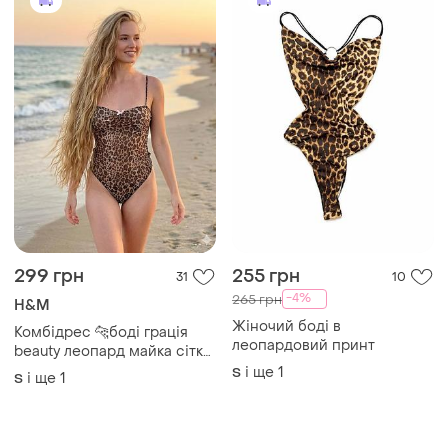
299 грн
255 грн
31
10
-4%
265 грн
H&M
Жіночий боді в
Комбідрес 🐆боді грація
леопардовий принт
beauty леопард майка сітка
напівпрозорий купальник
і ще
1
S
і ще
1
S
боди леопард
ТОП оголошень
TOP
TOP