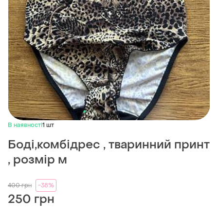
В наявності
1 шт
Боді,комбідрес , тваринний принт
, розмір м
400
грн
-38%
250 грн