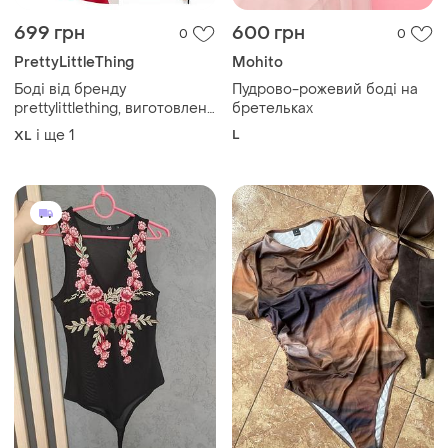
з червоного атласу з
і ще
1
L
XL
прозорими вставками з
сітки та дротяним
каркасом.
255 грн
150 грн
2
0
Боді якісне нове
Футболка боди
і ще
1
M
S