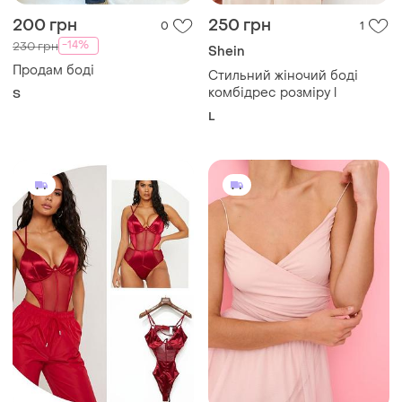
L
699 грн
600 грн
0
0
PrettyLittleThing
Mohito
Боді від бренду
Пудрово-рожевий боді на
prettylittlething, виготовлене
бретельках