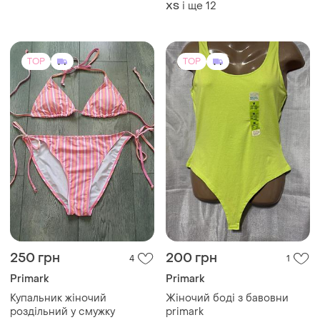
250 грн
200 грн
4
1
Primark
Primark
Купальник жіночий
Жіночий боді з бавовни
роздільний у смужку
primark
і ще
1
M
L
TOP
TOP