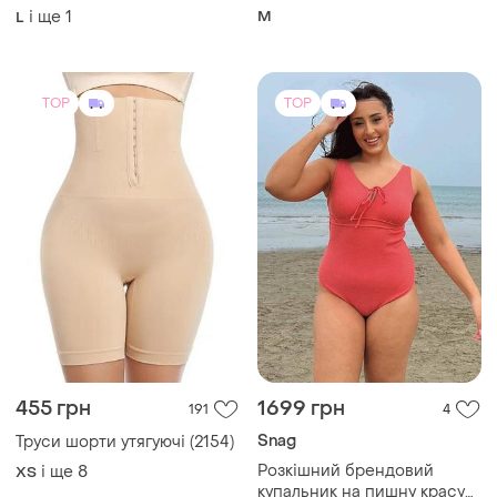
455 грн
1699 грн
191
4
Snag
Труси шорти утягуючі (2154)
Розкішний брендовий
і ще
8
ХS
купальник на пишну красу
i'll be right here swimsuit у
і ще
1
58-60
кораловому кольор