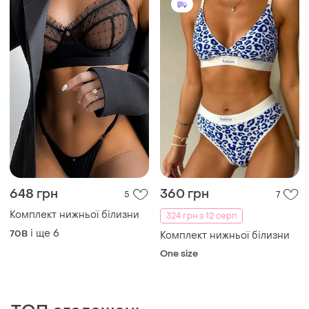
648 грн
360 грн
5
7
Комплект нижньої білизни
324 грн з 12 серп
і ще
6
70B
Комплект нижньої білизни
One size