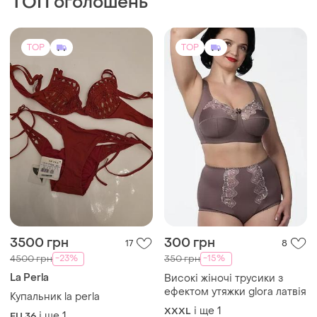
ТОП оголошень
TOP
TOP
3500 грн
300 грн
17
8
-23%
-15%
4500 грн
350 грн
La Perla
Високі жіночі трусики з
ефектом утяжки glora латвія
Купальник la perla
і ще
1
XXXL
і ще
1
EU 36