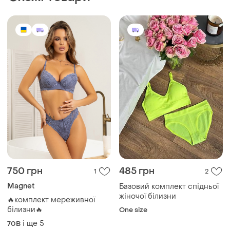
750 грн
485 грн
1
2
Magnet
Базовий комплект спідньої
жіночої білизни
🔥комплект мереживної
білизни🔥
One size
і ще
5
70B