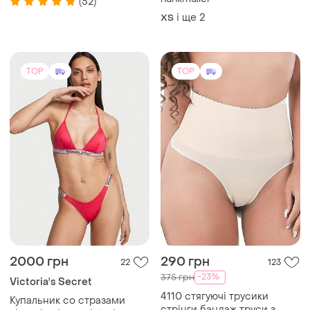
(52)
і ще
2
ХS
TOP
TOP
2000 грн
290 грн
22
123
-23%
375 грн
Victoria's Secret
4110 стягуючі трусики
Купальник со стразами
стрінги бандаж труси з