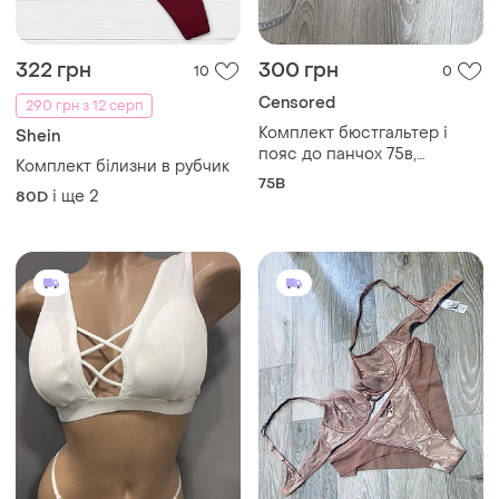
322 грн
300 грн
10
0
Censored
290 грн з 12 серп
Комплект бюстгальтер і
Shein
пояс до панчох 75в,
Комплект білизни в рубчик
censored
75B
і ще
2
80D