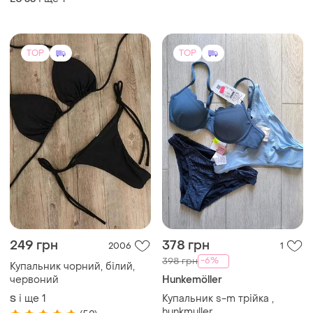
TOP
TOP
249 грн
378 грн
2006
1
-6%
398 грн
Купальник чорний, білий,
червоний
Hunkemöller
і ще
1
Купальник s-m трійка ,
S
hunkmuller