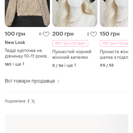
100 грн
200 грн
150 грн
0
2
New Look
180 грн з 12 серп
135 грн з 12 серп
Тедді курточка на
Пухнастий чорний
Пухнаста жіноч
дівчинку 10-11 років
жіночий капелюх
шапка з підкла
(140-146 см)
і ще
1
140
і ще
1
XS / 55
S / 56
Всі товари продавця
Поділитися: