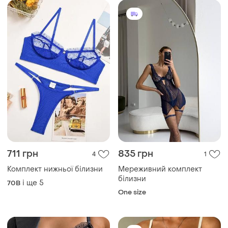
711 грн
835 грн
4
1
Комплект нижньої білизни
Мереживний комплект
білизни
і ще
5
70B
One size