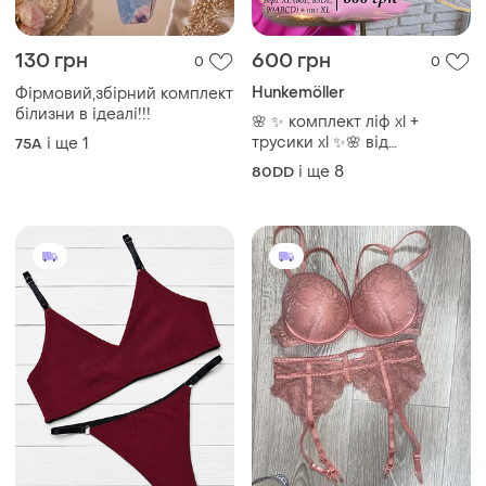
130 грн
600 грн
0
0
Hunkemöller
Фірмовий,збірний комплект
білизни в ідеалі!!!
🌸 ✨ комплект ліф xl +
трусики xl ✨🌸 від
і ще
1
75A
hunkemoller 80 e, 85 d e, 90
і ще
8
80DD
a b c d