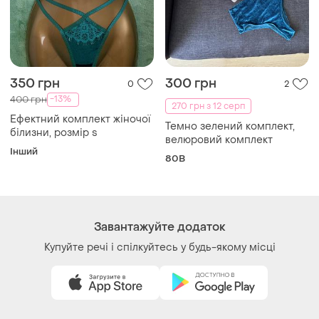
350 грн
300 грн
0
2
-13%
400 грн
270 грн з 12 серп
Ефектний комплект жіночої
Темно зелений комплект,
білизни, розмір s
велюровий комплект
Інший
80B
Завантажуйте додаток
Купуйте речі і спілкуйтесь у будь-якому місці