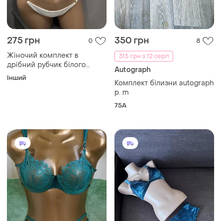
275 грн
350 грн
0
8
Жіночий комплект в
315 грн з 12 серп
дрібний рубчик білого
Autograph
кольору
Інший
Комплект білизни autograph
p. m
75A