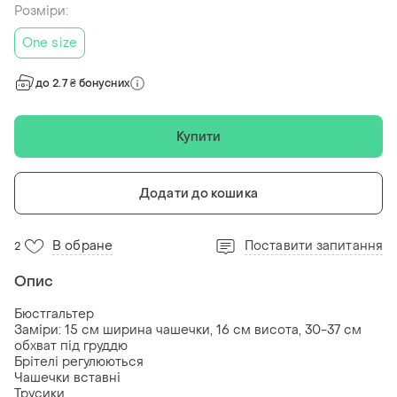
Розміри:
One size
до 2.7 ₴ бонусних
Купити
Додати до кошика
В обране
Поставити запитання
2
Опис
Бюстгальтер
Заміри: 15 см ширина чашечки, 16 см висота, 30-37 см
обхват під груддю
Брітелі регулюються
Чашечки вставні
Трусики