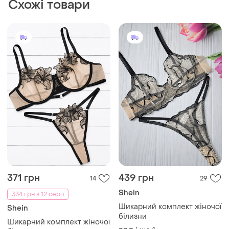
371 грн
439 грн
14
29
Shein
334 грн з 12 серп
Шикарний комплект жіночої
Shein
білизни
Шикарний комплект жіночої
і ще
1
80C
білизни
і ще
1
80C