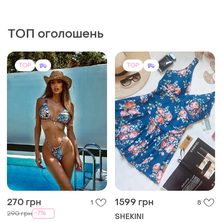
TOP
TOP
270 грн
1599 грн
1
8
-7%
290 грн
SHEKINI
Купальник, легкий,
Надзвичайно ефектний
роздільний
корегуючий купальник-
сукня із квітковим принтом
M
і ще
1
50-52
на елегантну панянку.