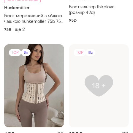
TOP
TOP
650 грн
1000 грн
5
7
700 грн
Розкішний комплект
білизни із сіточки з
585 грн з 12 серп
відкритим бюстом
і ще
2
Коригуючий корсет
S
M-L