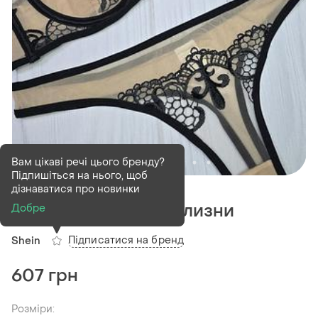
Вам цікаві речі цього бренду?
Підпишіться на нього, щоб
В наявності
1 шт
дізнаватися про новинки
Комплект жіночої білизни
Добре
Підписатися на бренд
Shein
607 грн
Розміри: