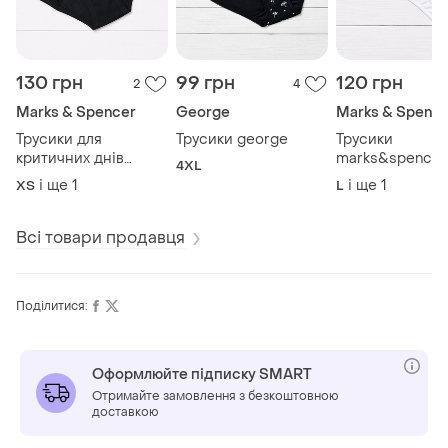
130 грн
99 грн
120 грн
2
4
Marks & Spencer
George
Marks & Spence
Трусики для
Трусики george
Трусики
критичних днів
marks&spencer
4XL
marks&spencer
і ще
1
і ще
1
ХS
L
Всі товари продавця
Поділитися:
Оформлюйте підписку SMART
Отримайте замовлення з безкоштовною
доставкою