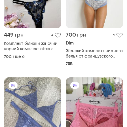
449 грн
700 грн
4
2
Dim
Комплект білизни жіночий
чорний комплект сітка з
Женский комплект нижнего
вишивкою с,м
белья от французского
і ще
6
70C
бренда dim
75B