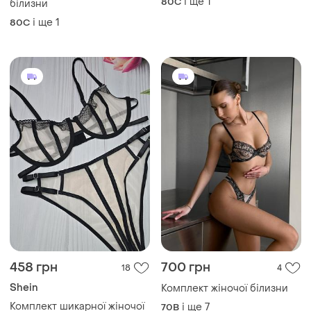
458 грн
700 грн
18
4
Shein
Комплект жіночої білизни
Комплект шикарної жіночої
і ще
7
70B
білизни
і ще
1
80C