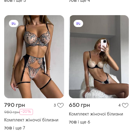
790 грн
650 грн
3
4
-20%
980 грн
Комплект жіночої білизни
Комплект жіночої білизни
і ще
6
70B
і ще
7
70B
ТОП оголошень