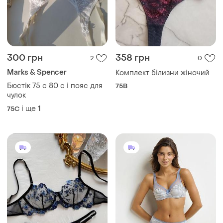
Marks & Spencer
Комплект білизни жіночий
Бюстік 75 с 80 с і пояс для
75B
чулок
і ще
1
75C