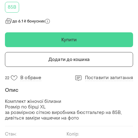
85B
до 6.1 ₴ бонусних
Купити
Додати до кошика
В обране
Поставити запитання
22
Опис
Комплект жіночої білизни
Розмір по бірці XL
за розмірною сіткою виробника бюстгальтер на 85B,
дивіться заміри чашечки на фото
Стан:
Колір: