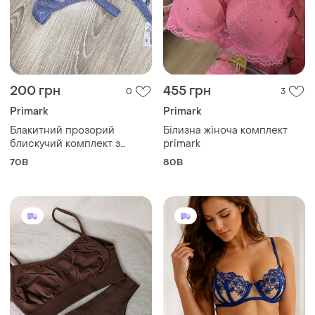
200 грн
455 грн
0
3
Primark
Primark
Блакитний прозорий
Білизна жіноча комплект
блискучий комплект з
primark
люрексом primark, xxs
70B
80B