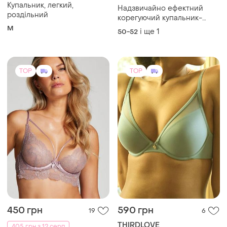
TOP
TOP
450 грн
590 грн
19
6
THIRDLOVE
405 грн з 12 серп
Бюстгальтер thirdlove
Hunkemöller
(розмір 42d)
Бюст мереживний з м'якою
95D
чашкою hunkemoller 75b 75d
80d
і ще
2
75B