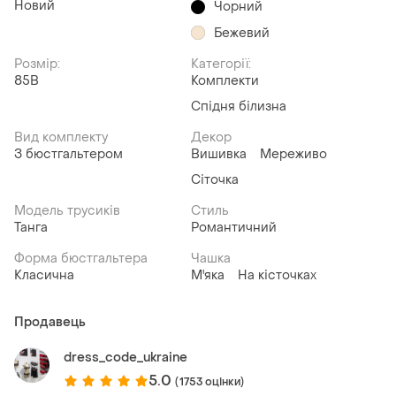
Новий
Чорний
Бежевий
Розмір:
Категорії:
85B
Комплекти
Спідня білизна
Вид комплекту
Декор
З бюстгальтером
Вишивка
Мереживо
Сіточка
Модель трусиків
Стиль
Танга
Романтичний
Форма бюстгальтера
Чашка
Класична
М'яка
На кісточках
Продавець
dress_code_ukraine
5.0
(1753 оцінки)