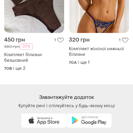
450 грн
320 грн
1
1
-23%
580 грн
Комплект жіночої нижньої
білизни
Комплект білизни
безшовний
і ще
1
70A
і ще
2
70B
Завантажуйте додаток
Купуйте речі і спілкуйтесь у будь-якому місці
Як це працює?
Україна, 02121, місто Київ, Харківське шосе, будинок
201-203, літера 4Г