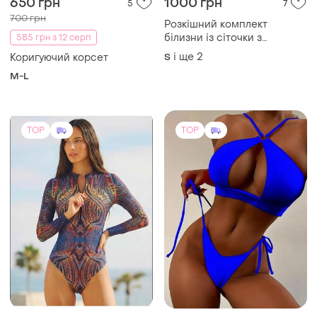
TOP
TOP
895 грн
700 грн
126
2
Жіночий суцільний
Electric blue cut‑out bikini
купальник в сіточку,
і ще
1
M
розумний купальник з
і ще
3
S
захистом spf 50
(1)