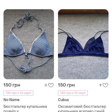
150 грн
150 грн
0
9
135 грн з 12 серп
135 грн з 12 серп
No Name
Cubus
Бюстгальтер купальника
Оксамитовий бюстгальтер
розмір s
купальника яскраво синій