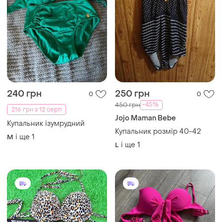
240 грн
250 грн
0
0
-45%
450 грн
216 грн з 12 серп
Jojo Maman Bebe
Купальник ізумрудний
Купальник розмір 40-42
і ще
1
M
і ще
1
L