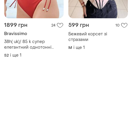
1899 грн
599 грн
24
10
Bravissimo
Бежевий корсет зі
стразами
38h( uk)/ 85 k супер
елегантний однотонні
і ще
1
M
суцільний купальник батал
і ще
1
52
на пишні груди від
bravissimo(новий) /85k