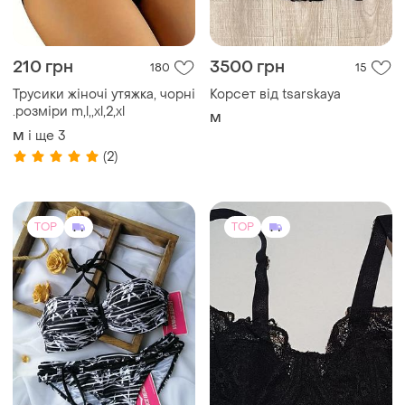
210 грн
3500 грн
180
15
Трусики жіночі утяжка, чорні
Корсет від tsarskaya
.розміри m,l,,xl,2,xl
M
і ще
3
M
(2)
TOP
TOP