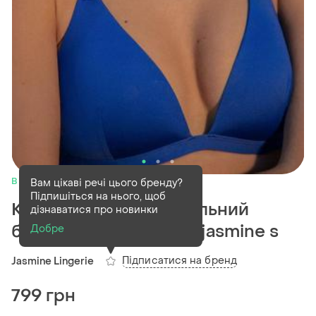
В наявності
1 шт
Вам цікаві речі цього бренду?
Підпишіться на нього, щоб
Класичний синій купальний
дізнаватися про новинки
бюстгальтер 6328 від jasmine s
Добре
Підписатися на бренд
Jasmine Lingerie
799 грн