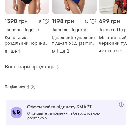
1398 грн
1198 грн
699 грн
9
12
Jasmine Lingerie
Jasmine Lingerie
Jasmine Lingeri
Купальник
Ідеальний купальник
Мереживний К
роздільний чорний
пуш-ап 6327 jasmine
червоний пуш-
балконет пуш-ап від
розмір 70в 75а 75в
80с від jasmine
і ще
1
і ще
2
42 / XL / 50
S
M
jasmine. розміри 75а
85в rita 6329
Всі товари продавця
Поділитися:
Оформлюйте підписку SMART
Отримайте замовлення з безкоштовною
доставкою