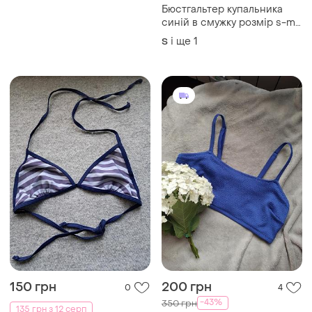
Бюстгальтер купальника
синій в смужку розмір s-m,
чашка b
і ще
1
S
150 грн
200 грн
0
4
-43%
350 грн
135 грн з 12 серп