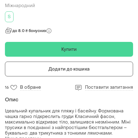
Міжнародний
S
до 8.0 ₴ бонусних
Купити
Додати до кошика
В обране
Поставити запитання
16
Опис
Ідеальний купальник для пляжу і басейну. Формована
чашка гарно підкреслить груди Класичний фасон,
максимально відкриває тіло, залишився незмінним. Міні
трусики в поєднанні з найпростішим бюстгальтером –
буквально: два трикутника з тонкими лямочками.