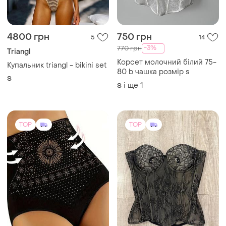
4800 грн
750 грн
5
14
-3%
770 грн
Triangl
Корсет молочний білий 75-
Купальник triangl - bikini set
80 b чашка розмір s
S
і ще
1
S
TOP
TOP