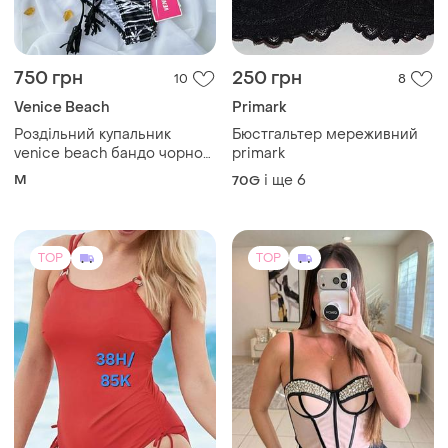
750 грн
250 грн
10
8
Venice Beach
Primark
Роздільний купальник
Бюстгальтер мереживний
venice beach бандо чорно
primark
білий з чашками 75b/m🤍🖤
M
і ще
6
70G
TOP
TOP