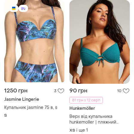
1250 грн
90 грн
3
10
Jasmine Lingerie
81 грн з 12 серп
Купальник jasmine 75 в, s
Hunkemöller
S
Верх від купальника
hunkemoller | пляжний
купальний бюстгальтер
і ще
1
ХS