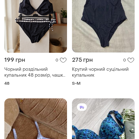
199 грн
275 грн
0
0
Чорний роздільний
Крутий чорний суцільний
купальник 48 розмір, чашка
купальник
с
48
S-M