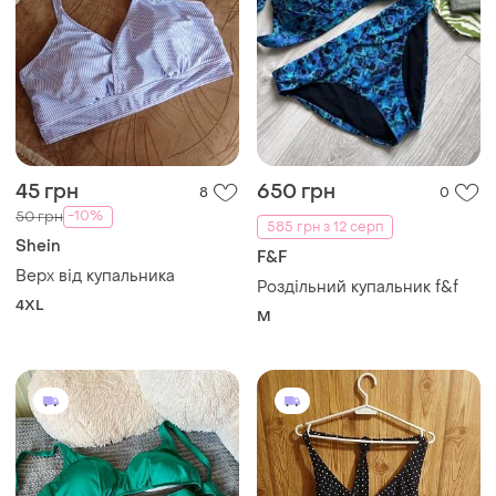
45 грн
650 грн
8
0
-10%
50 грн
585 грн з 12 серп
Shein
F&F
Верх від купальника
Роздільний купальник f&f
4XL
M