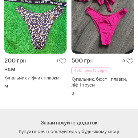
200 грн
500 грн
1
0
H&M
450 грн з 12 серп
Купальник ліфчик плавки
Купальник, бюст і плавки,
ліф і труси
M
S
Завантажуйте додаток
Купуйте речі і спілкуйтесь у будь-якому місці