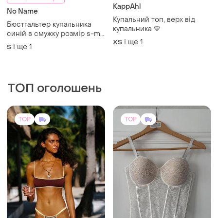
KappAhl
No Name
Купальний топ, верх від
Бюстгальтер купальника
купальника 💙
синій в смужку розмір s-m,
і ще
1
ХS
чашка b
і ще
1
S
ТОП оголошень
TOP
TOP