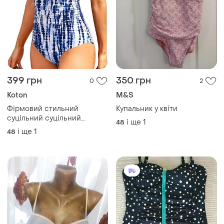
399 грн
350 грн
0
2
Koton
M&S
Фірмовий стильний
Купальник у квіти
суцільний суцільний
і ще
1
48
суцільний купальник
і ще
1
48
ущільнена чашка