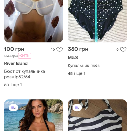
100 грн
350 грн
16
6
-24%
130 грн
M&S
River Island
Купальник m&s
Бюст от купальника
і ще
1
48
розмір52/54
і ще
1
50