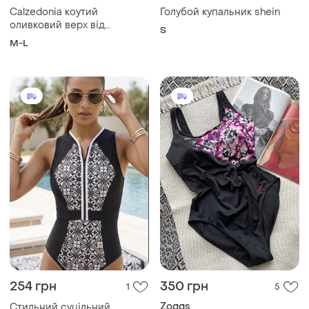
Calzedonia коутий
Голубой купальник shein
оливковий верх від
S
купальника на зав‘язки
M-L
254 грн
350 грн
1
5
Zoggs
Стильний суцільний