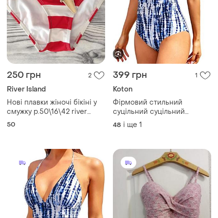
250 грн
399 грн
2
1
River Island
Koton
Нові плавки жіночі бікіні у
Фірмовий стильний
смужку р.50\16\42 river
суцільний суцільний
island низ купальника
суцільний купальник
50
і ще
1
48
ущільнена чашка