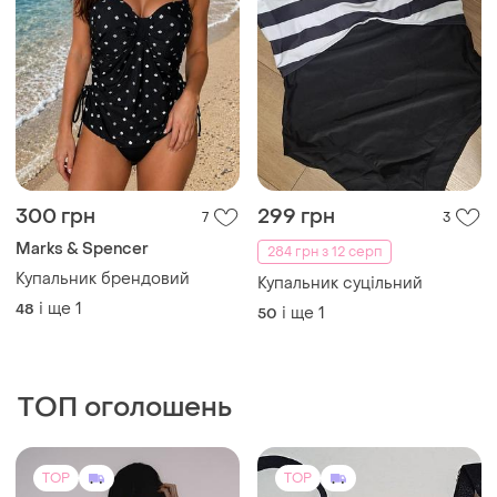
300 грн
299 грн
7
3
Marks & Spencer
284 грн з 12 серп
Купальник брендовий
Купальник суцільний
і ще
1
48
і ще
1
50
ТОП оголошень
TOP
TOP