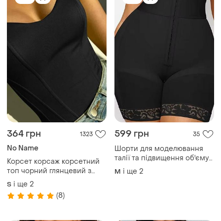
364 грн
599 грн
1323
35
No Name
Шорти для моделювання
талії та підвищення об'єму
Корсет корсаж корсетний
сідниць
топ чорний глянцевий з
і ще
2
M
ребрами трендовий 🖤
і ще
2
S
стильний модний новий
(8)