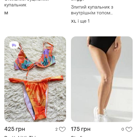
купальник
Злитий купальник з
внутрішнім топом
M
суцільний купальник
і ще
1
XL
425 грн
175 грн
2
0