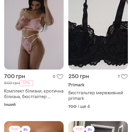
700 грн
250 грн
0
7
-13%
800 грн
Primark
Комплект білизни, єротична
Бюстгальтер мереживний
білизна, бюстгалтер ,
primark
трусики
Інший
і ще
6
70G
TOP
TOP