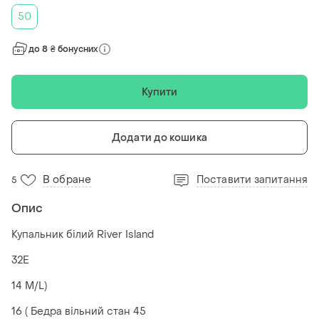
50
до 8 ₴ бонусних
Купити
Додати до кошика
В обране
Поставити запитання
5
Опис
Купальник білий River Island
32E
14 M/L)
16 ( Бедра вільний стан 45