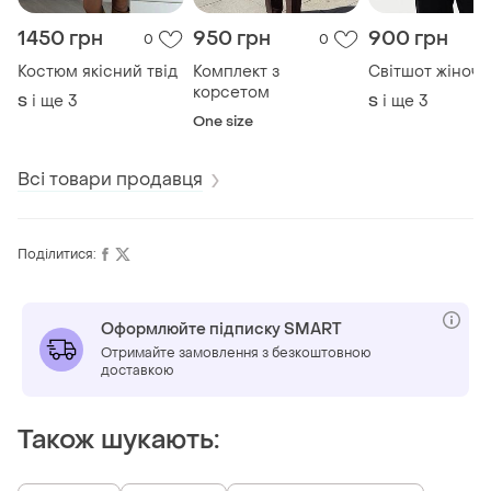
1450 грн
950 грн
900 грн
0
0
Костюм якісний твід
Комплект з
Світшот жіночи
корсетом
і ще
3
і ще
3
S
S
One size
Всі товари продавця
Поділитися:
Оформлюйте підписку SMART
Отримайте замовлення з безкоштовною
доставкою
Також шукають: