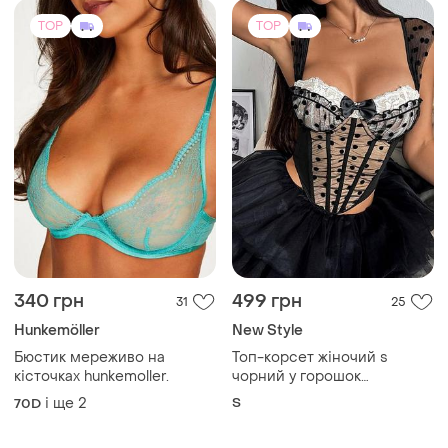
TOP
TOP
340 грн
499 грн
31
25
Hunkemöller
New Style
Бюстик мереживо на
Топ-корсет жіночий s
кісточках hunkemoller.
чорний у горошок
мереживо фатін чашка з
і ще
2
S
70D
пуш-апом новий каркасний