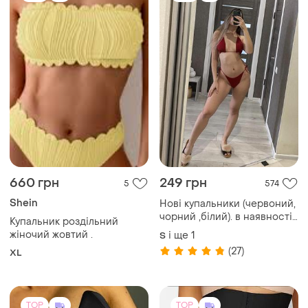
660 грн
249 грн
5
574
Shein
Нові купальники (червоний,
чорний ,білий). в наявності
Купальник роздільний
декілька
жіночий жовтий .
і ще
1
S
(27)
XL
TOP
TOP