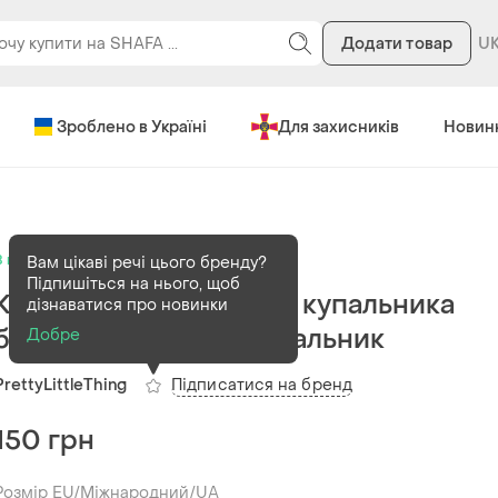
Додати товар
Зроблено в Україні
Для захисників
Новин
В наявності
1 шт
Вам цікаві речі цього бренду?
Підпишіться на нього, щоб
Купальні труси низ від купальника
дізнаватися про новинки
бікіні білі купальні купальник
Добре
Підписатися на бренд
PrettyLittleThing
150 грн
Розмір EU/Міжнародний/UA