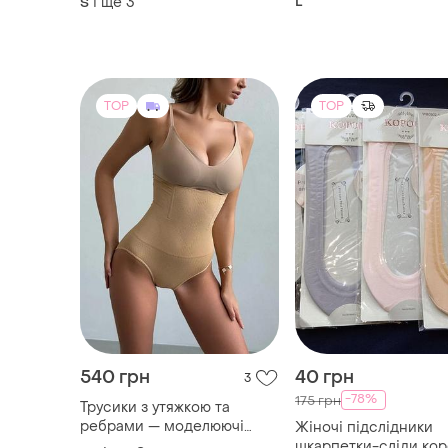
і ще
3
L
S
do4076
бретелей зі шнурівк
вечірній клубний сти
TOP
TOP
540 грн
40 грн
3
-78%
175 грн
Трусики з утяжкою та
ребрами — моделюючі
Жіночі підслідники
трусики з високою
шкарпетки-сліди кор