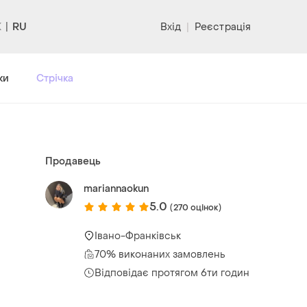
RU
Вхід
|
Реєстрація
ки
Стрічка
Продавець
mariannaokun
5.0
(270 оцінок)
Івано-Франківськ
70% виконаних замовлень
Відповідає протягом 6ти годин