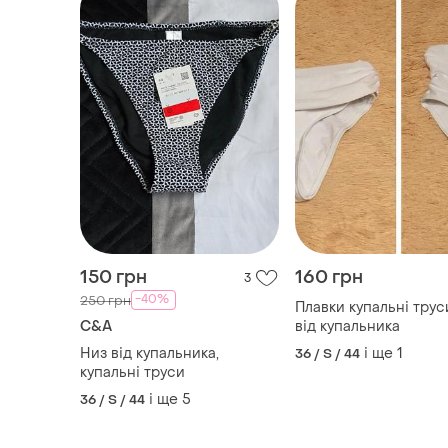
150 грн
160 грн
3
-40%
250 грн
Плавки купальні трус
C&A
від купальника
Низ від купальника,
і ще
1
36 / S / 44
купальні труси
і ще
5
36 / S / 44