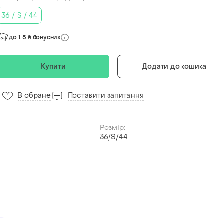
36 / S / 44
до 1.5 ₴ бонусних
Купити
Додати до кошика
В обране
Поставити запитання
7
Розмір:
36/S/44