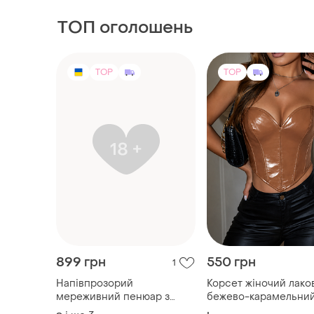
ТОП оголошень
TOP
TOP
899 грн
550 грн
1
Напівпрозорий
Корсет жіночий лако
мереживний пенюар з
бежево-карамельни
трусиками та панчохами,
екошкіра бюстьє топ