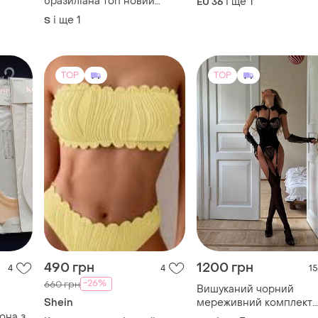
бразиліана топ новий
і ще
1
EU 36
ою
hunkemoller
"жатка" тренд жатий ефект
і ще
1
S
ль
якісний
TOP
TOP
490 грн
1200 грн
4
4
15
-26%
660 грн
Вишуканий чорний
Shein
мереживний комплект
білизни (мереживний
она з