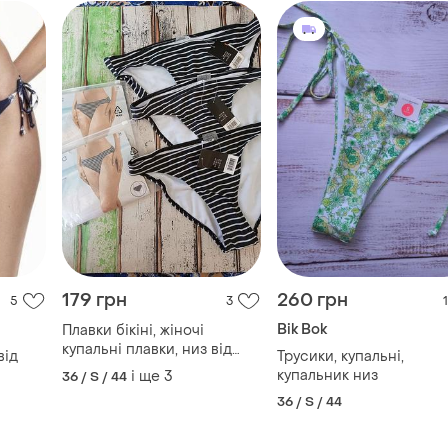
179 грн
260 грн
5
3
1
Bik Bok
Плавки бікіні, жіночі
купальні плавки, низ від
від
Трусики, купальні,
купальника
купальник низ
і ще
3
36 / S / 44
36 / S / 44