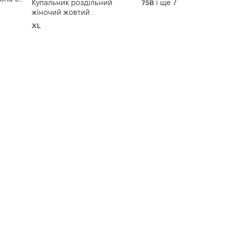
Купальник роздільний
і ще
7
75B
комірець + подовжени
 ціна
жіночий жовтий .
корсетний бюст на
XL
кісточках + трусики +
панчохи + рукавички)