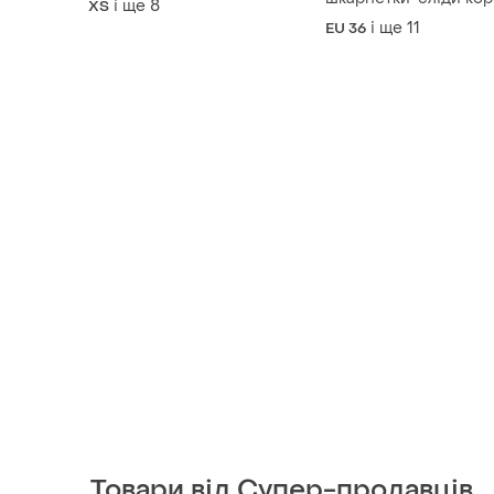
і ще
8
ХS
посадкою
силіконом, р. 36-41: :
і ще
11
EU 36
за 1 пару
Товари від Супер-продавців