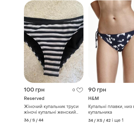
100 грн
90 грн
0
Reserved
H&M
Жіночий купальник труси
Купальні плавки, низ 
жіночі купальні женский
купальника
купальник низ от
36 / S / 44
і ще
1
34 / XS / 42
купальника