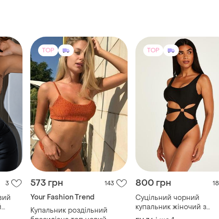
TOP
TOP
573 грн
800 грн
3
143
18
Your Fashion Trend
вий
Суцільний чорний
й
купальник жіночий з
Купальник роздільний
 без
вирізами на талії