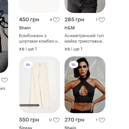
450 грн
285 грн
4
1
Shein
H&M
Комбінезон з
Асиметричний топ
шортами комбез на
майка трикотажна
ґудзиках
облягаюча топ на
і ще
1
і ще
1
ХS
ХS
комбінезон в
одне плече
рубчик по фігурі
трендовий топ zara
комбінезон з
короткими
шортами
низ
550 грн
270 грн
0
1
Sinsay
Shein