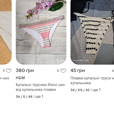
380 грн
45 грн
3
0
6
H&M
и низ
Плавки купальні труси 
купальника
Купальні трусики бікіні низ
від купальника плавки
і ще
1
34 / XS / 42
і ще
1
36 / S / 44