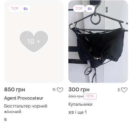
TOP
TOP
850 грн
300 грн
11
2
-15%
350 грн
Agent Provocateur
Купальники
Бюстгальтер чорний
жіночий.
і ще
1
ХS
S