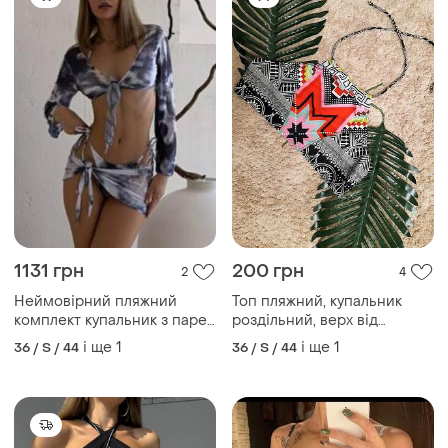
1131 грн
200 грн
2
4
Неймовірний пляжний
Топ пляжний, купальник
комплект купальник з парео
роздільний, верх від
і топом
купальника🌴
і ще
1
і ще
1
36 / S / 44
36 / S / 44