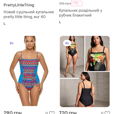
-7%
315 грн
PrettyLittleThing
Купальник роздільний у
Новий суцільний купальник
рубчик блакитний
pretty little thing, eur 40
L
L
290 грн
720 грн
0
0