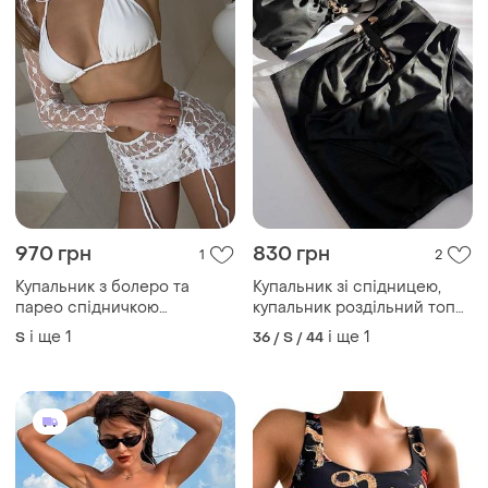
970 грн
830 грн
1
2
Купальник з болеро та
Купальник зі спідницею,
парео спідничкою
купальник роздільний топ
купальник бікіні
бандо, класичні плавки і
і ще
1
і ще
1
S
36 / S / 44
спідниця