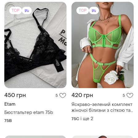
TOP
TOP
450 грн
420 грн
5
5
Etam
Яскраво-зелений комплект
жіночої білизни з сіткою та
Бюстгальтер etam 75b
блискавкою, еротичний
і ще
2
75C
75B
бюстгальтер і стрінги,
прозорий мереживний
набір, сексуальна нижня