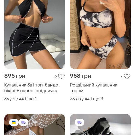
895 грн
958 грн
3
7
Купальник 3в1 топ-бандо і
Роздільний купальник
бікіні + парео-спідничка
топом
і ще
1
і ще
3
36 / S / 44
36 / S / 44