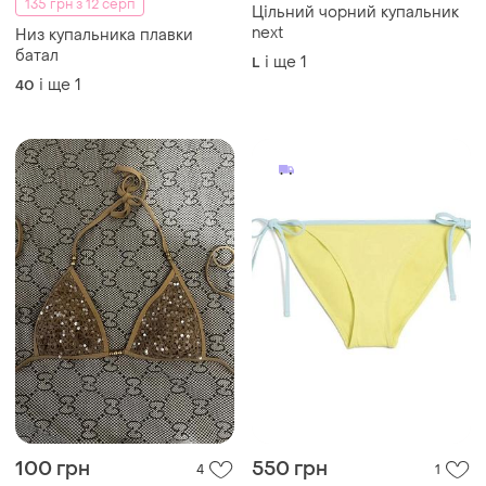
135 грн з 12 серп
Цільний чорний купальник
next
Низ купальника плавки
батал
і ще
1
L
і ще
1
40
100 грн
550 грн
4
1