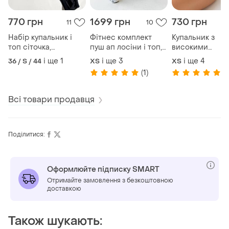
770 грн
1699 грн
730 грн
11
10
Набір купальник і
Фітнес комплект
Купальник з
топ сіточка,
пуш ап лосіни і топ,
високими
комплект купальник
лосини з трусиками і
трусиками, топ 
і ще
1
і ще
3
і ще
4
36 / S / 44
ХS
ХS
ліф трикутники і топ
топік, костюм для
високі плавки,
(1)
(8
сітка з рукавами,
спорту пуш ап
купальник з
купальник і топ
лосини трусиками з
плавками висо
мікросіточка
топом, лосіни
посадка
Всі товари продавця
стрінгами
Поділитися:
Оформлюйте підписку SMART
Отримайте замовлення з безкоштовною
доставкою
Також шукають: