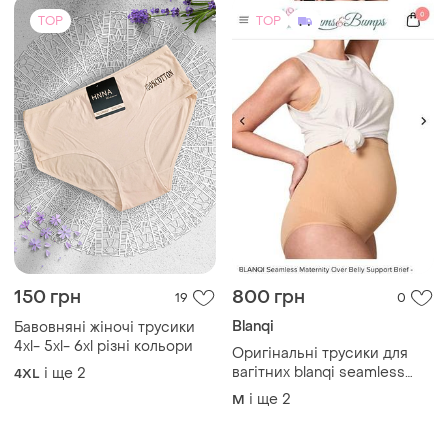
TOP
TOP
150 грн
800 грн
19
0
Blanqi
Бавовняні жіночі трусики
4xl- 5xl- 6xl різні кольори
Оригінальні трусики для
вагітних blanqi seamless
і ще
2
4XL
over belly support brief
і ще
2
M