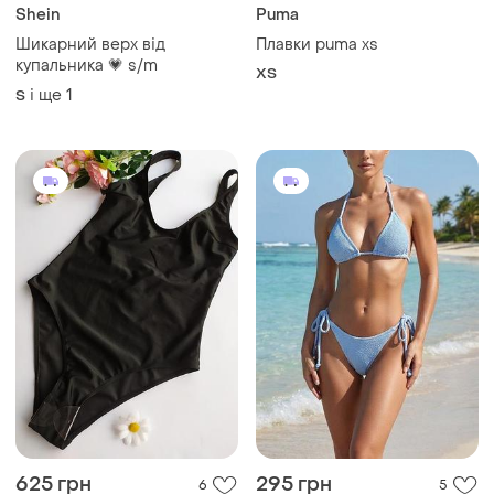
Shein
Puma
Шикарний верх від
Плавки puma xs
купальника 💗 s/m
ХS
і ще
1
S
625 грн
295 грн
6
5