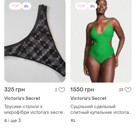
білизна
TOP
TOP
325 грн
1550 грн
2
23
Victoria's Secret
Victoria's Secret
Трусики стрінги з
Суцільний сдельный
мікрофібри victoria's secret
слитный купальник victorias
🔥акція! 🔥 даруємо знижку
secret
і ще
3
XL
S
20%