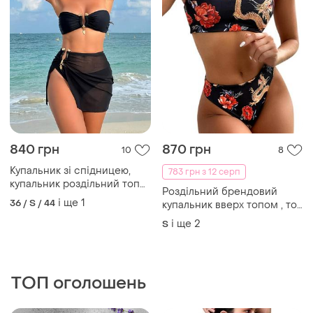
840 грн
870 грн
10
8
Купальник зі спідницею,
783 грн з 12 серп
купальник роздільний топ
Роздільний брендовий
бандо, класичні плавки і
і ще
1
36 / S / 44
купальник вверх топом , топ
спідниця
, купальник топ
і ще
2
S
ТОП оголошень