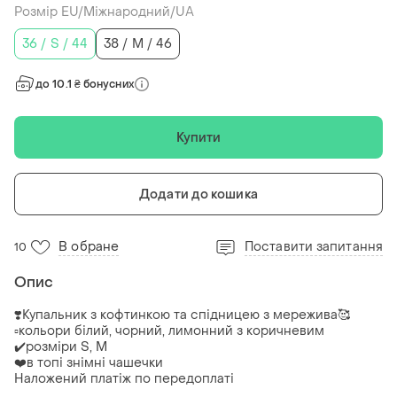
Розмір EU/Міжнародний/UA
36 / S / 44
38 / M / 46
до 10.1 ₴ бонусних
Купити
Додати до кошика
В обране
Поставити запитання
10
Опис
❣️Купальник з кофтинкою та спідницею з мережива🥰
▫️кольори білий, чорний, лимонний з коричневим
✔️розміри S, M
❤️в топі знімні чашечки
Наложений платіж по передоплаті