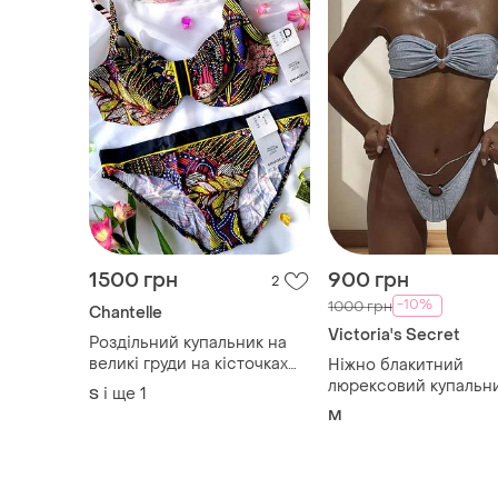
1500 грн
900 грн
2
-10%
1000 грн
Chantelle
Victoria's Secret
Роздільний купальник на
великі груди на кісточках
Ніжно блакитний
chantelle ethnic 80d/m,
люрексовий купальн
і ще
1
S
75e/s
розмір на м
M