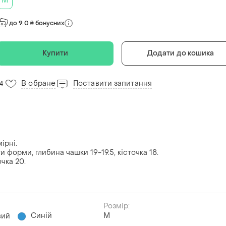
M
до 9.0 ₴ бонусних
Купити
Додати до кошика
В обране
Поставити запитання
14
ірні.
ти форми, глибина чашки 19-19.5, кісточка 18.
очка 20.
Розмір:
Синій
M
вий