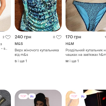
240 грн
170 грн
2
0
1
M&S
H&M
 з
- s
Верх жіночого купальника
Роздільний купальник н
80b,
від m&s
чашках на зав'язках h&
і ще
1
і ще
1
S
M
TOP
TOP