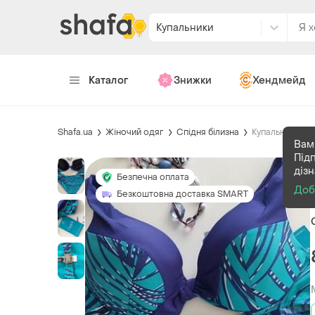
Купальники
Каталог
Знижки
Хендмейд
Shafa.ua
Жіночий одяг
Спідня білизна
Купальники
Вам 
Під
діз
Безпечна оплата
Доб
Безкоштовна доставка SMART