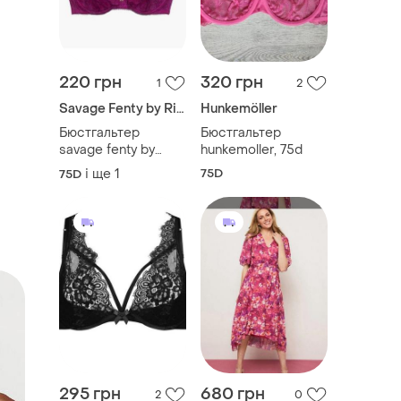
220 грн
320 грн
1
2
Savage Fenty by Rihanna
Hunkemöller
Бюстгальтер
Бюстгальтер
savage fenty by
hunkemoller, 75d
rihanna, 80c
і ще
1
75D
75D
295 грн
680 грн
2
0