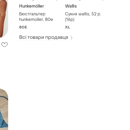
Hunkemöller
Wallis
Бюстгальтер
Сукня wallis, 52 р.
hunkemoller, 80e
(16р)
80E
XL
Всі товари продавця