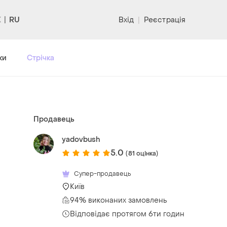
RU
Вхід
|
Реєстрація
ки
Стрічка
Продавець
yadovbush
5.0
(81 оцінка)
Супер-продавець
Київ
94% виконаних замовлень
Відповідає протягом 6ти годин