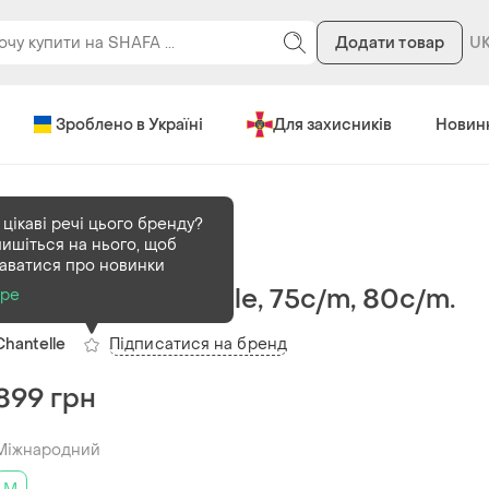
Додати товар
Зроблено в Україні
Для захисників
Новин
цікаві речі цього бренду?
пишіться на нього, щоб
В наявності
1 шт
наватися про новинки
Купальник chantelle, 75с/m, 80c/m.
ре
Підписатися на бренд
Chantelle
899 грн
Міжнародний