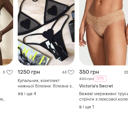
1250 грн
350 грн
5
63
22
-23%
450 грн
Купальник, комплект
нижньої білизни. білизна з
Victoria's Secret
сіткою , білизна зі с
і ще
4
Бежеві мереживні трус
ХS
рингами , купальник
ик
стрінги з люксової коле
стригти, купальник
dream angels victoria's
і ще
1
S
трикутник
secret вікторія сікрет
оригінал розмір s, m