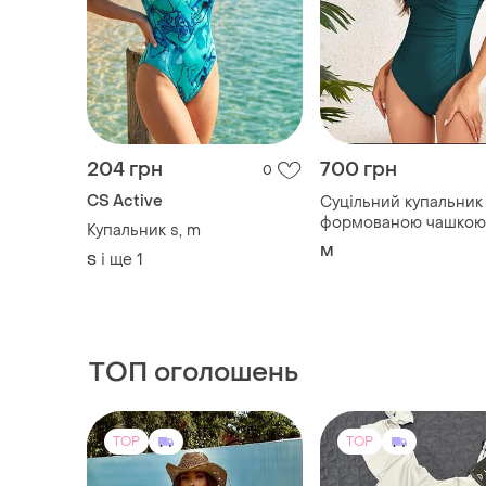
204 грн
700 грн
0
CS Active
Суцільний купальник
формованою чашкою 
Купальник s, m
(70d, 75c, 75d) та m (
M
і ще
1
S
80c)
ТОП оголошень
TOP
TOP