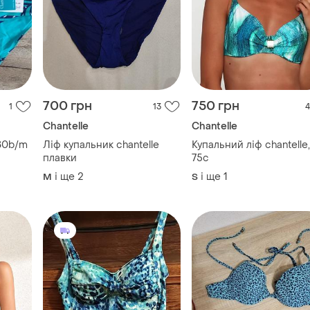
700 грн
750 грн
1
13
4
Chantelle
Chantelle
 80b/m
Ліф купальник chantelle
Купальний ліф chantelle,
плавки
75c
і ще
2
і ще
1
M
S