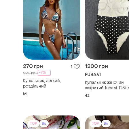
270 грн
1200 грн
1
-7%
290 грн
FUBA.VI
Купальник, легкий,
Купальник жіночий
роздільний
закритий fuba.vi 123k
білий з чорним 42
M
42
TOP
TOP