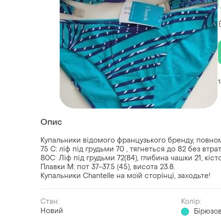
Опис
Купальники відомого французького бренду, повном
75 С: ліф під грудьми 70 , тягнеться до 82 без втра
80С: Ліф під грудьми 72(84), глибина чашки 21, кіст
Плавки М: пот 37-37.5 (45), висота 23.8.
Купальники Chantelle на моїй сторінці, заходьте!
Стан:
Колір:
Новий
Бірюзо