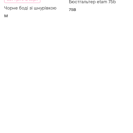
539 грн з 12 серп
Бюстгальтер etam 75b
Чорне боді зі шнурівкою
75B
M