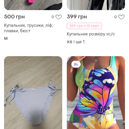
500 грн
399 грн
0
0
Купальник, трусики, ліф,
359 грн з 12 серп
плавки, бюст
Купальник розміру хс/с
M
і ще
1
ХS