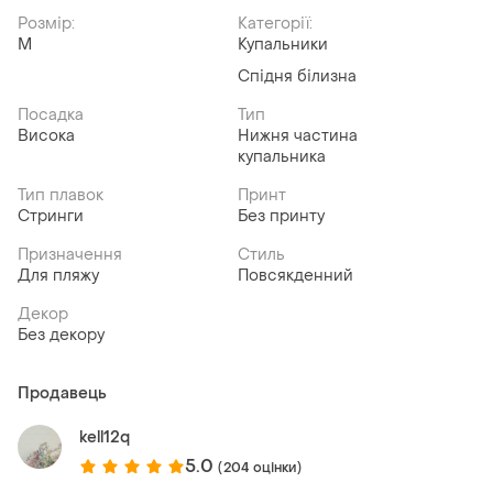
Розмір:
Категорії:
M
Купальники
Спідня білизна
Посадка
Тип
Висока
Нижня частина
купальника
Тип плавок
Принт
Стринги
Без принту
Призначення
Стиль
Для пляжу
Повсякденний
Декор
Без декору
Продавець
kell12q
5.0
(204 оцінки)