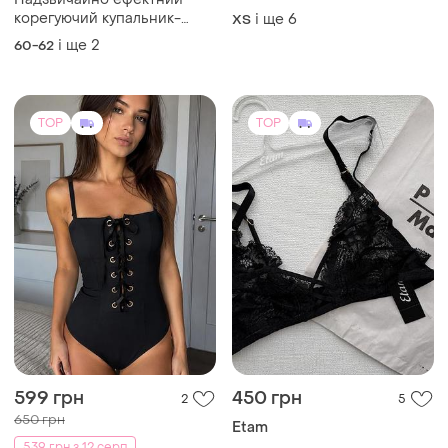
ігрові костюми для
Надзвичайно ефектний
дорослих do3181
корегуючий купальник-
і ще
6
ХS
сукня великого розміру у з
і ще
2
60-62
яскравим тропічним
принтом
TOP
TOP
599 грн
450 грн
2
5
650 грн
Etam