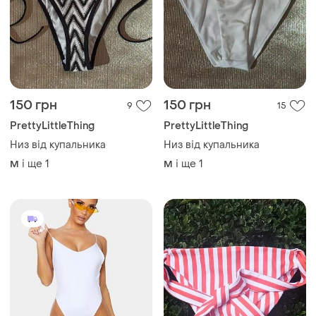
150 грн
150 грн
9
15
PrettyLittleThing
PrettyLittleThing
Низ від купальника
Низ від купальника
і ще
1
і ще
1
M
M