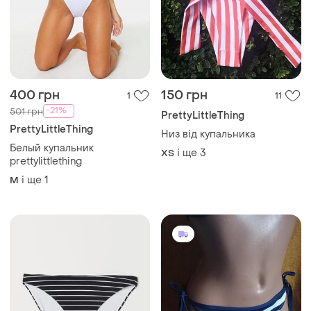
400 грн
150 грн
1
11
-21%
501 грн
PrettyLittleThing
PrettyLittleThing
Низ від купальника
Белый купальник
і ще
3
ХS
prettylittlething
і ще
1
M