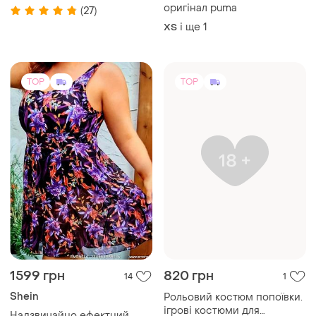
декілька
і ще
1
Купальник неоновий
S
оригінал puma
(27)
і ще
1
ХS
TOP
TOP
1599 грн
820 грн
14
1
Shein
Рольовий костюм попоївки.