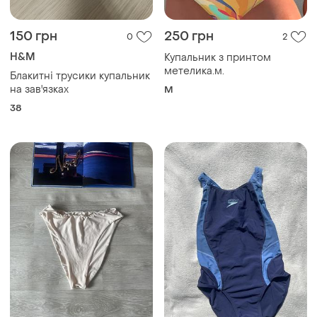
150 грн
250 грн
0
2
H&M
Купальник з принтом
метелика.м.
Блакитні трусики купальник
на зав'язках
M
38