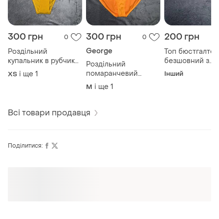
300 грн
300 грн
200 грн
0
0
George
Роздільний
Топ бюстгалтер
купальник в рубчик
безшовний з
Роздільний
гірчичного кольору
чашками
помаранчевий
і ще
1
Інший
ХS
купальник 36с
і ще
1
M
Всі товари продавця
Поділитися:
Оформлюйте підписку SMART
Отримайте замовлення з безкоштовною
доставкою