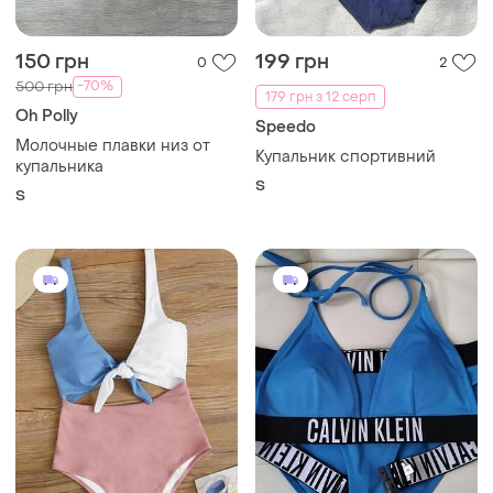
150 грн
199 грн
0
2
-70%
500 грн
179 грн з 12 серп
Oh Polly
Speedo
Молочные плавки низ от
Купальник спортивний
купальника
S
S