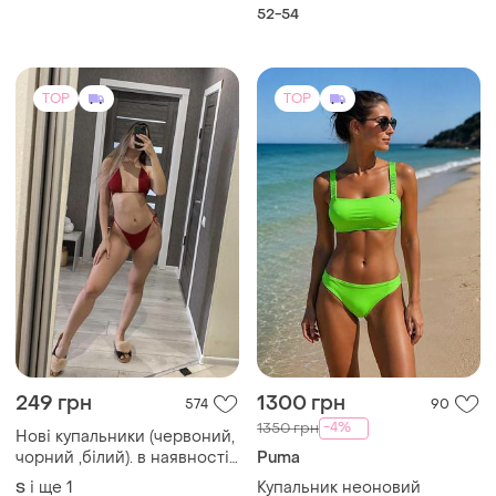
суцільний жіночий
купальник бренду f&f з
52-54
анімалістичним принтом
«зебра» в
TOP
TOP
249 грн
1300 грн
574
90
-4%
1350 грн
Нові купальники (червоний,
чорний ,білий). в наявності
Puma