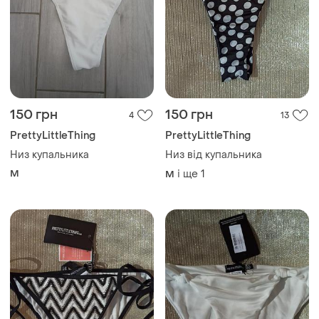
150 грн
150 грн
4
13
PrettyLittleThing
PrettyLittleThing
Низ купальника
Низ від купальника
M
і ще
1
M