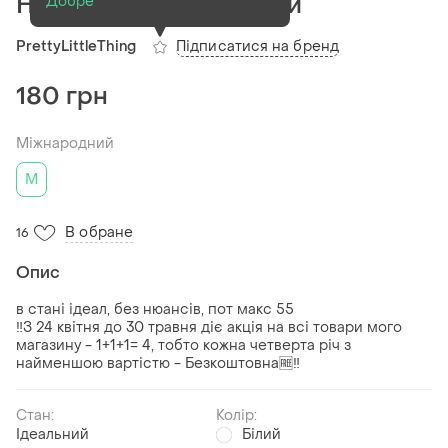
Низ купальника стрінги
Добре
Підписатися на бренд
PrettyLittleThing
180 грн
Міжнародний
M
В обране
16
Опис
в стані ідеал, без нюансів, пот макс 55
‼️З 24 квітня до 30 травня діє акція на всі товари мого
магазину - 1+1+1= 4, тобто кожна четверта річ з
найменшою вартістю - Безкоштовна🆓️‼️
Стан:
Колір:
Ідеальний
Білий