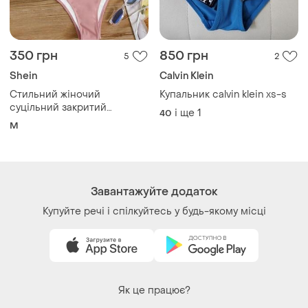
350 грн
850 грн
5
2
Shein
Calvin Klein
Стильний жіночий
Купальник calvin klein xs-s
суцільний закритий
і ще
1
40
купальник розміру m
M
Завантажуйте додаток
Купуйте речі і спілкуйтесь у будь-якому місці
Як це працює?