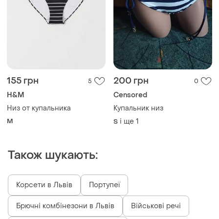
155 грн
200 грн
5
0
H&M
Censored
Низ от купальника
Купальник низ
M
і ще
1
S
Також шукають:
Корсети в Львів
Портупеї
Брючні комбінезони в Львів
Військові речі