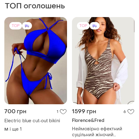
ТОП оголошень
TOP
TOP
700 грн
1599 грн
1
6
Florence&Fred
Electric blue cut‑out bikini
Неймовірно ефектний
і ще
1
M