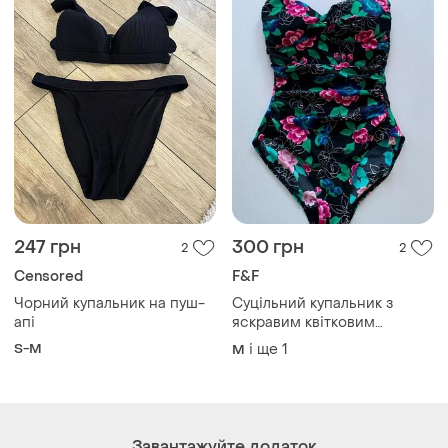
247 грн
300 грн
2
2
Censored
F&F
Чорний купальник на пуш-
Суцільний купальник з
апі
яскравим квітковим
принтом від f&f 🖤🩷
S-M
і ще
1
M
Завантажуйте додаток