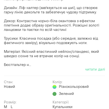
Дизайн: Ліф-халтер (зав'язується на шиї), що створює
гарну лінію декольте та забезпечує чудову підтримку.
Декор: Контрастна чорно-біла окантовка з ефектом
плетіння додає образу оригінальності. Розкішні золоті
ланцюжки та паєтки по всій частині
Трусики: Класична посадка (або середня, залежно від
фактичного заміру), візуально подовжують ноги.
Матеріал: Якісний еластичний нейлон/спандекс, який
швидко сохне та не втрачає колір на сонці.
Бюстгальтер н...
читати далі
Стан:
Колір:
Новий
Різнокольоровий
Зелений
Розмір:
Категорії:
M
L
Купальники