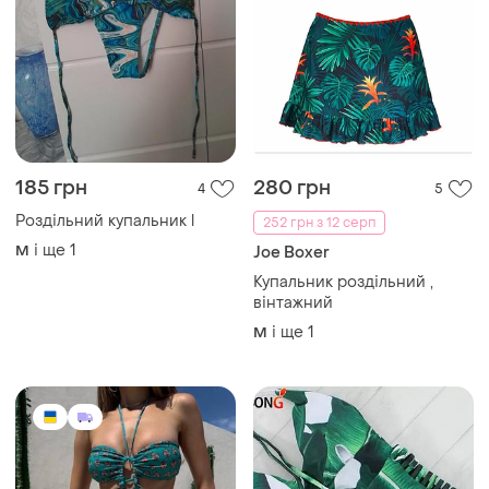
185 грн
280 грн
4
5
Роздільний купальник l
252 грн з 12 серп
і ще
1
M
Joe Boxer
Купальник роздільний ,
вінтажний
і ще
1
M