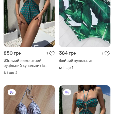
850 грн
384 грн
1
7
Жіночий елегантний
Файний купальник
суцільний купальник із
і ще
1
M
парео
і ще
3
S