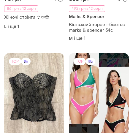
86 грн з 12 серп
495 грн з 12 серп
Marks & Spencer
Жіночі стрінги 👙🩲😍
Вінтажний корсет-бюстьє
і ще
1
L
marks & spencer 34c
і ще
1
M
TOP
TOP