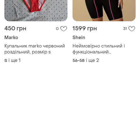
450 грн
1599 грн
0
31
Marko
Shein
Купальник marko червоний
Неймовірно стильний і
роздільний, розмір s
функціональний
спортивний купальник на
і ще
1
і ще
2
S
56-58
блискавці із коригувальним
ефектом великий розмір.