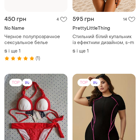
450 грн
595 грн
4
14
No Name
PrettyLittleThing
Черное полупрозрачное
Стильний білий купальник
сексуальное белье
із ефектним дизайном, s-m
і ще
1
і ще
1
S
S
(1)
TOP
TOP