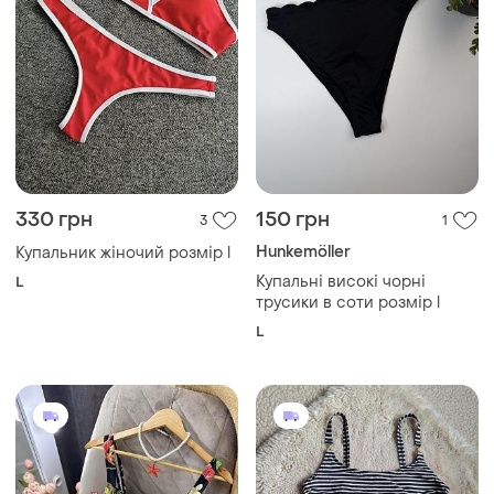
330 грн
150 грн
3
1
Hunkemöller
Купальник жіночий розмір l
Купальні високі чорні
L
трусики в соти розмір l
L