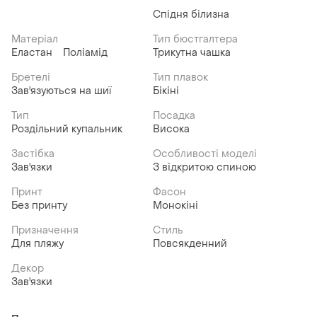
Спідня білизна
Матеріал
Тип бюстгалтера
Еластан
Поліамід
Трикутна чашка
Бретелі
Тип плавок
Зав'язуються на шиї
Бікіні
Тип
Посадка
Роздільний купальник
Висока
Застібка
Особливості моделі
Зав'язки
З відкритою спиною
Принт
Фасон
Без принту
Монокіні
Призначення
Стиль
Для пляжу
Повсякденний
Декор
Зав'язки