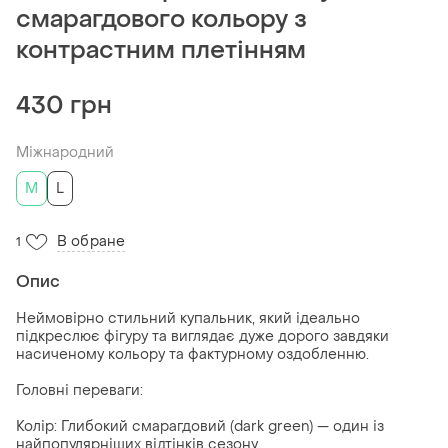
смарагдового кольору з
контрастним плетінням
430 грн
Міжнародний
M
L
В обране
1
Опис
Неймовірно стильний купальник, який ідеально
підкреслює фігуру та виглядає дуже дорого завдяки
насиченому кольору та фактурному оздобленню.
Головні переваги:
Колір: Глибокий смарагдовий (dark green) — один із
найпопулярніших відтінків сезону.