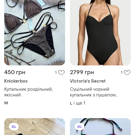
450 грн
2799 грн
1
1
Knickerbox
Victoria's Secret
Купальник роздільний,
Суцільний чорний
якісний .
купальник з пушапом
victoria's secret 🎀
M
і ще
1
L