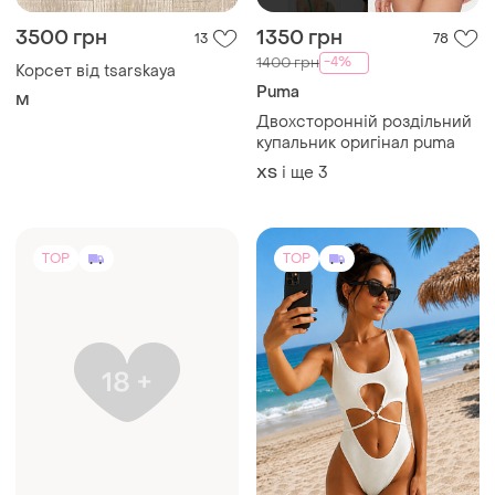
3500 грн
1350 грн
13
78
-4%
1400 грн
Корсет від tsarskaya
Puma
M
Двохсторонній роздільний
купальник оригінал puma
і ще
3
ХS
TOP
TOP