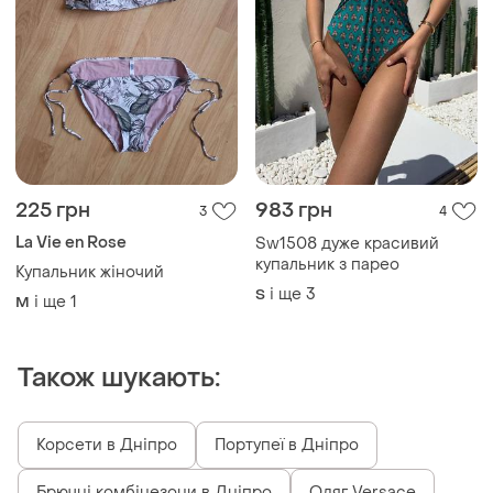
225 грн
983 грн
3
4
La Vie en Rose
Sw1508 дуже красивий
купальник з парео
Купальник жіночий
і ще
3
S
і ще
1
M
Також шукають:
Корсети в Дніпро
Портупеї в Дніпро
Брючні комбінезони в Дніпро
Одяг Versace