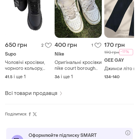
650 грн
400 грн
170 грн
2
1
-11%
190 грн
Supo
Nike
GEE GAY
Чоловічі кросівки,
Оригінальні кросівки
чорного кольору,
nike court borough
Джинси літо в
нові.
low 2 (gs) • розмір
і ще
1
і ще
1
41.5
36
134-140
36.5 (23.5 см)
Всі товари продавця
Поділитися:
Оформлюйте підписку SMART