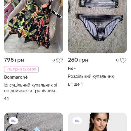
795 грн
250 грн
0
0
F&F
716 грн з 12 серп
Роздільний купальник
Bonmarché
і ще
1
L
🌺 суцільний купальник зі
спідничкою з тропічним
принтом з наліпкою 🌺
44