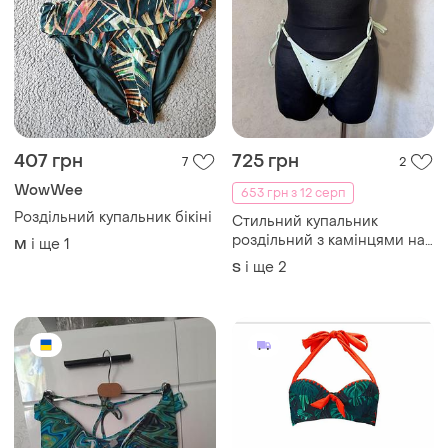
407 грн
725 грн
7
2
WowWee
653 грн з 12 серп
Роздільний купальник бікіні
Стильний купальник
роздільний з камінцями на
і ще
1
M
завʼязках новий розкішний
і ще
2
S