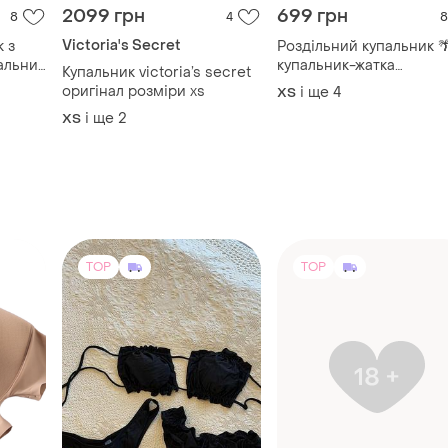
2099 грн
699 грн
8
4
8
Victoria's Secret
 з
Роздільний купальник 
альник
купальник-жатка
Купальник victoria’s secret
бразиліана з зав'язкам
оригінал розміри xs
і ще
4
ХS
і ще
2
ХS
TOP
TOP