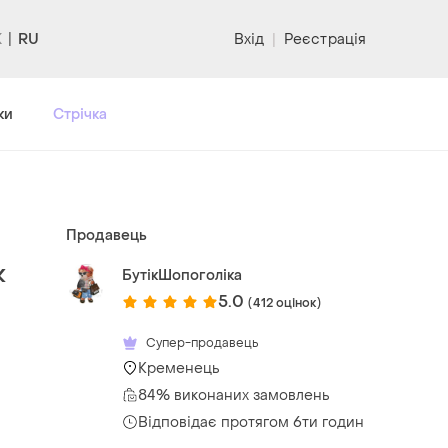
RU
Вхід
|
Реєстрація
ки
Стрічка
Продавець
к
БутікШопоголіка
5.0
(412 оцінок)
Супер-продавець
Кременець
84% виконаних замовлень
Відповідає протягом 6ти годин