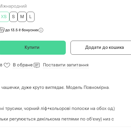
Міжнародний
ХS
S
M
L
до 13.5 ₴ бонусних
Купити
Додати до кошика
В обране
Поставити запитання
78
 є чашечки, дуже круто виглядає. Модель Повномірна.
і трусики, чорний ліф+кольорові полоски на обох од.)
ільки регулюється декількома петлями по обʼєму) низ с