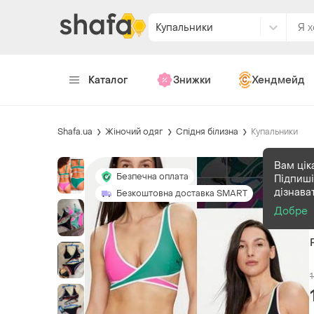
Купальники
Каталог
Знижки
Хендмейд
Shafa.ua
Жіночий одяг
Спідня білизна
Купальники
Вам цік
Безпечна оплата
Підпиші
дізнава
Безкоштовна доставка SMART
Добре