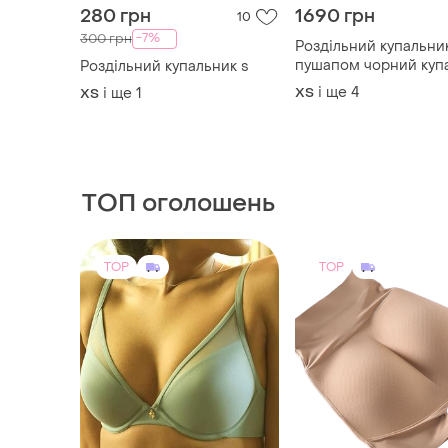
280 грн
1690 грн
10
-7%
300 грн
Роздільний купальник
пушапом чорний куп
Роздільний купальник s
з пушапом push up
і ще
4
і ще
1
ХS
ХS
купальник анжеліка
ТОП оголошень
TOP
TOP