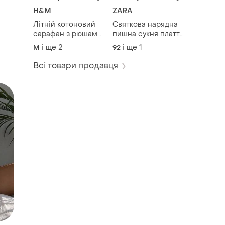
H&M
ZARA
Літній котоновий
Святкова нарядна
сарафан з рюшами
пишна сукня плаття
вільного крою
з бантом в квіти
і ще
2
і ще
1
M
92
обʼємний h&m
nexr
Всі товари продавця