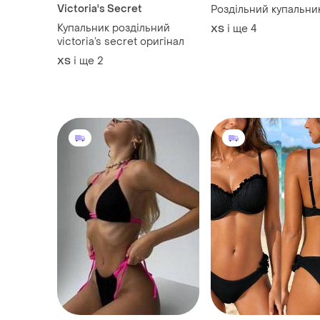
Victoria's Secret
Роздільний купальни
Купальник роздільний
і ще
4
ХS
victoria’s secret оригінал
і ще
2
ХS