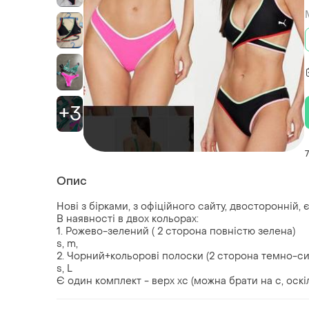
+3
Опис
Нові з бірками, з офіційного сайту, двосторонній,
В наявності в двох кольорах:
1. Рожево-зелений ( 2 сторона повністю зелена)
s, m,
2. Чорний+кольорові полоски (2 сторона темно-син
s, L
Є один комплект - верх хс (можна брати на с, оск