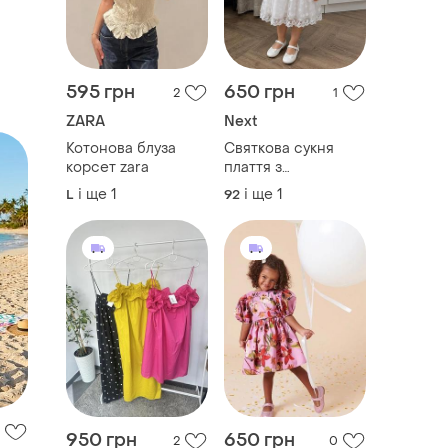
595 грн
650 грн
2
1
ZARA
Next
Котонова блуза
Святкова сукня
корсет zara
плаття з
мереживом next
і ще
1
і ще
1
L
92
950 грн
650 грн
2
0