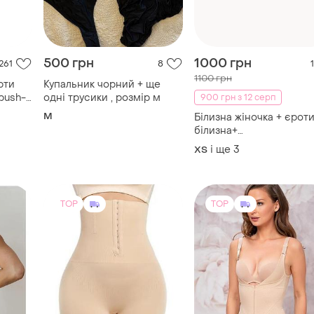
500 грн
1000 грн
261
8
1
1100 грн
рти
Купальник чорний + ще
push-
одні трусики , розмір м
900 грн з 12 серп
ення
M
Білизна жіночка + єрот
3108
білизна+
трусики+бюстгалтер +
і ще
3
ХS
жіночі комплекти білиз
TOP
TOP