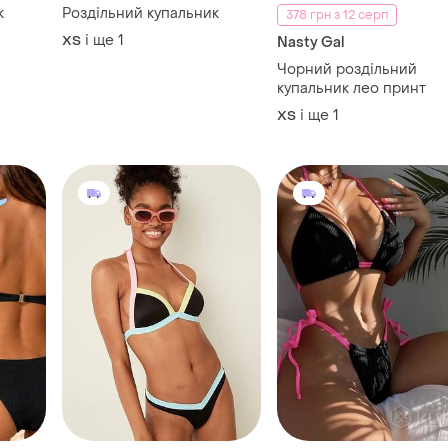
к
Роздільний купальник
378 грн з 12 серп
і ще
1
ХS
Nasty Gal
Чорний роздільний
купальник лео принт
і ще
1
ХS