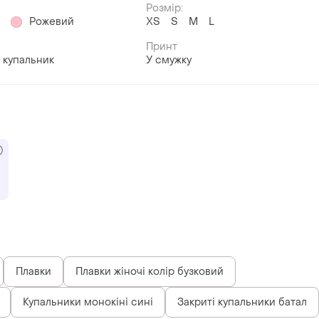
Розмір:
й
Рожевий
ХS
S
M
L
Принт
 купальник
У смужку
Плавки
Плавки жіночі колір бузковий
Купальники монокіні сині
Закриті купальники батал