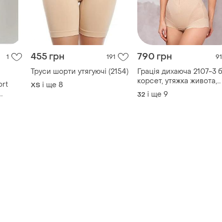
455 грн
790 грн
1
191
91
Труси шорти утягуючі (2154)
Грація дихаюча 2107-3 
корсет, утяжка живота,
ort
і ще
8
ХS
комбідрес корегуючий
і ще
9
32
стягуючий , грація на га