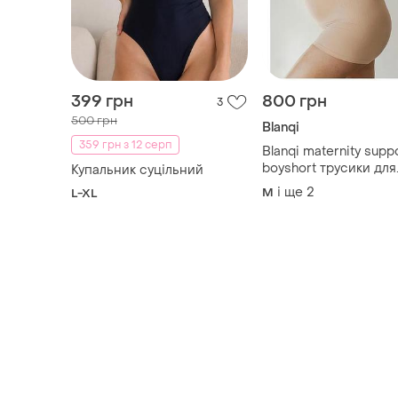
399 грн
800 грн
3
500 грн
Blanqi
359 грн з 12 серп
Blanqi maternity supp
boyshort трусики для
Купальник суцільний
вагітних
і ще
2
M
L-XL