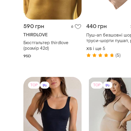
590 грн
440 грн
6
THIRDLOVE
Пуш-ап безшовні шо
труси-шорти пушап, 
Бюстгальтер thirdlove
up труси для збільш
(розмір 42d)
і ще
5
ХS
попи накладна попа 
(5)
95D
TOP
TOP