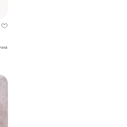
ична
ни