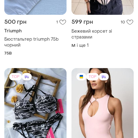
500 грн
599 грн
1
10
Triumph
Бежевий корсет зі
стразами
Бюстгальтер triumph 75b
чорний
і ще
1
M
75B
TOP
TOP