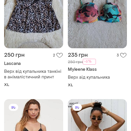
250 грн
235 грн
2
3
-6%
250 грн
Lascana
Myleene Klass
Верх від купальника танкіні
в анімалістичний принт
Верх аід купальника
XL
XL