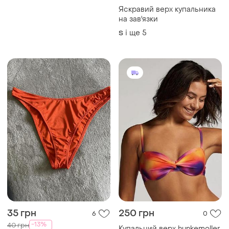
і ще
1
L
Primark
Яскравий верх купальника
на зав'язки
і ще
5
S
35 грн
250 грн
6
0