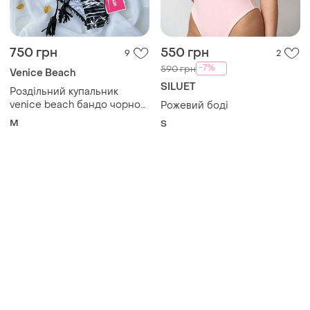
750 грн
550 грн
9
2
-7%
590 грн
Venice Beach
SILUET
Роздільний купальник
venice beach бандо чорно
Рожевий боді
білий з чашками 75b/m🤍🖤
M
S