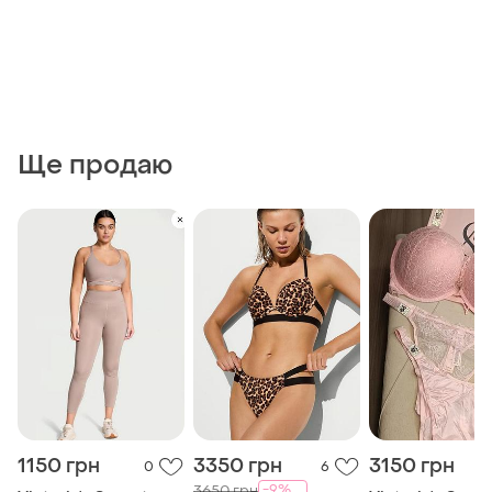
Ще продаю
1150 грн
3350 грн
3150 грн
0
6
-9%
3650 грн