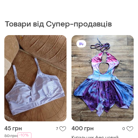
Товари від Супер-продавців
45 грн
400 грн
7
0
-10%
50 грн
Купальник фея новий