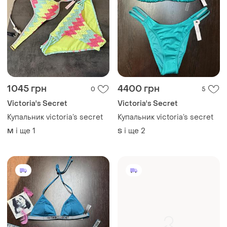
1045 грн
4400 грн
0
5
Victoria's Secret
Victoria's Secret
Купальник victoria’s secret
Купальник victoria’s secret
і ще
1
і ще
2
M
S