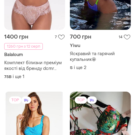
1400 грн
700 грн
7
14
Yiwu
1260 грн з 12 серп
Яскравий та гарячий
Balaloum
купальник🤩
Комплект білизни преміум
і ще
2
S
якості від бренду dcmr
balaloum
і ще
1
75B
TOP
TOP