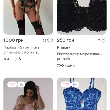
1000 грн
250 грн
62
7
Primark
Розкішний комплект
білизни із сіточки з
Бюстгальтер мереживний
вишивкою в комплекті з
primark
і ще
8
75A
панчохами
і ще
6
70G
TOP
TOP