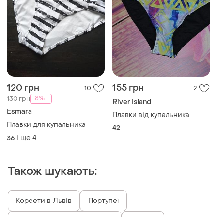
120 грн
155 грн
10
2
-8%
130 грн
River Island
Esmara
Плавки від купальника
Плавки для купальника
42
і ще
4
36
Також шукають:
Корсети в Львів
Портупеї