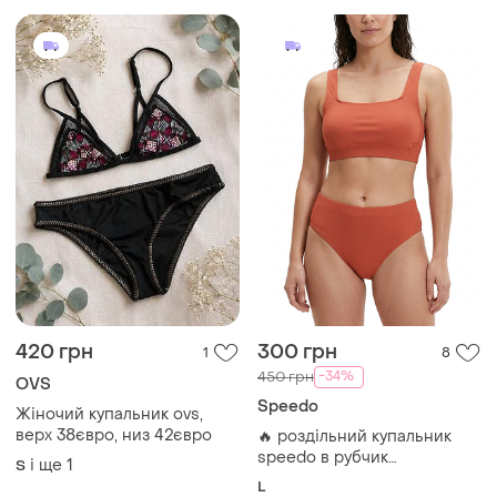
420 грн
300 грн
1
8
-34%
450 грн
OVS
Speedo
Жіночий купальник ovs,
верх 38євро, низ 42євро
​🔥 роздільний купальник
speedo в рубчик
і ще
1
S
(теракотовий)
L