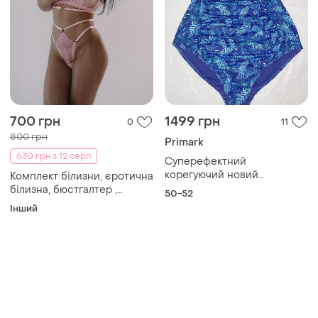
700 грн
1499 грн
0
11
800 грн
Primark
630 грн з 12 серп
Суперефектний
корегуючий новий
Комплект білизни, єротична
купальник із тропічним
білизна, бюстгалтер ,
50-52
принтом великого розміру.
трусики
Інший