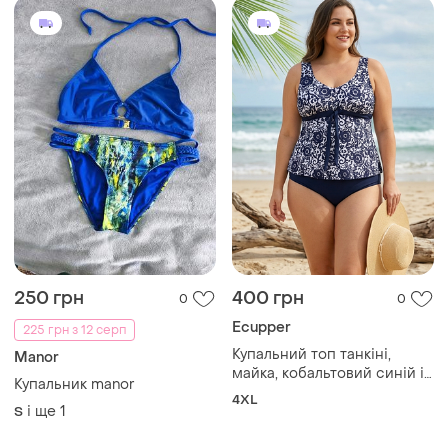
250 грн
400 грн
0
0
Ecupper
225 грн з 12 серп
Купальний топ танкіні,
Manor
майка, кобальтовий синій і
Купальник manor
білий квітковий принт,
4XL
і ще
1
великий розмір plus size
S