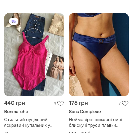
440 грн
175 грн
4
7
Bonmarché
Sans Complexe
Стильний суцільний
Неймовірні шикарні сині
яскравий купальник у
блискучі труси плавки
кольорі фуксії в розмірі 14
купальник батал 16