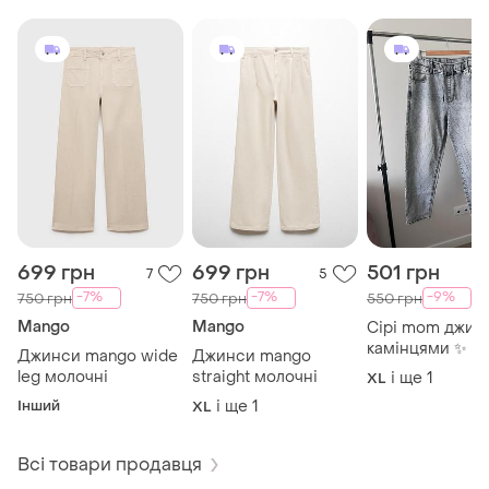
699 грн
699 грн
501 грн
7
5
-7%
-7%
-9%
750 грн
750 грн
550 грн
Mango
Mango
Сірі mom джин
камінцями ✨
Джинси mango wide
Джинси mango
leg молочні
straight молочні
і ще
1
XL
Інший
і ще
1
XL
Всі товари продавця