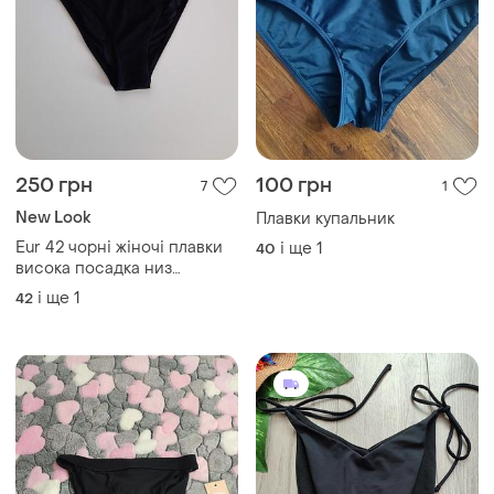
250 грн
100 грн
7
1
New Look
Плавки купальник
Eur 42 чорні жіночі плавки
і ще
1
40
висока посадка низ
купальника
і ще
1
42