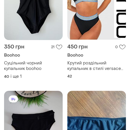
350 грн
450 грн
21
0
Boohoo
Boohoo
Суцільний чорний
Крутий роздільний
купальник boohoo
купальник в стилі versace
від boohoo, р. 14/xl
і ще
1
42
40