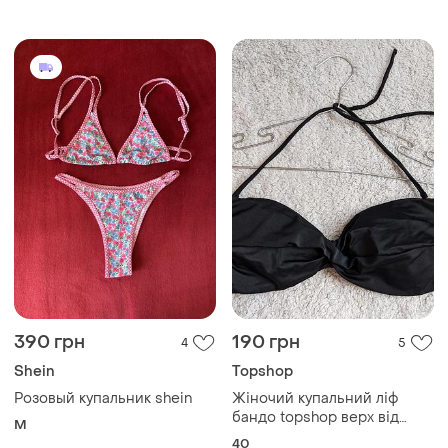
390 грн
190 грн
4
5
Shein
Topshop
Розовый купальник shein
Жіночий купальний ліф
бандо topshop верх від
M
купальника
40