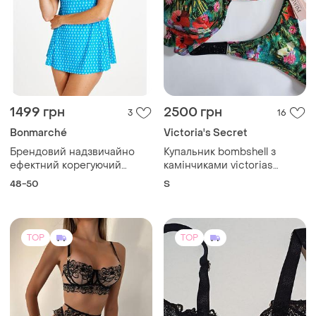
1499 грн
2500 грн
3
16
Bonmarché
Victoria's Secret
Брендовий надзвичайно
Купальник bombshell з
ефектний корегуючий
камінчиками victorias
купальник- сукня
secret вікторія сікрет
48-50
S
бірюзового кольору від
bonmarché.
TOP
TOP