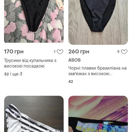
170 грн
260 грн
1
9
ASOS
Трусики від купальника з
високою посадкою
Чорні плавки бразиліана на
зав'язках з високою
і ще
3
32
посадкою asos
42