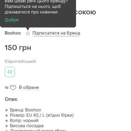
Проданий
Вам цікаві речі цього бренду?
Підпишіться на нього, щоб
Плавки boohoo з високою
дізнаватися про новинки
посадкою 🖤
Добре
Підписатися на бренд
Boohoo
150 грн
Європейський
42
В обране
16
Опис
🔹 Бренд: Boohoo
🔹 Розмір: EU 42 / L (згідно бірки)
🔹 Колір: чорний
🔹 Висока посадка