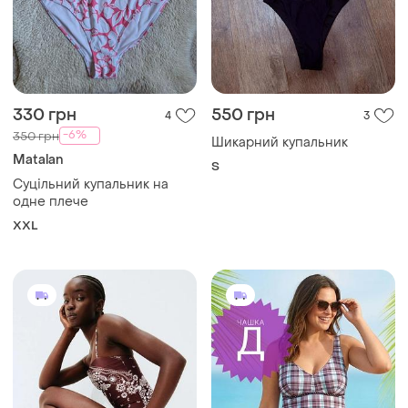
330 грн
550 грн
4
3
-6%
350 грн
Шикарний купальник
Мatalan
S
Суцільний купальник на
одне плече
XXL