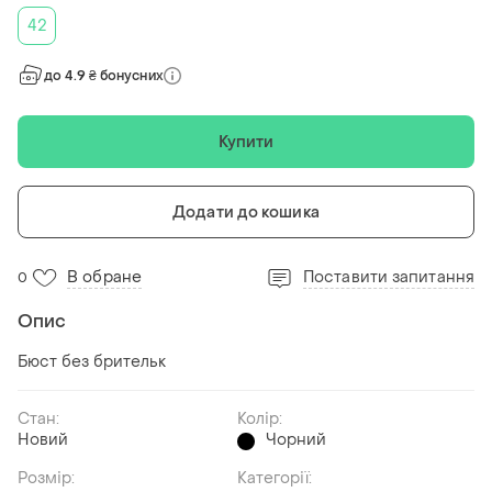
42
до 4.9 ₴ бонусних
Купити
Додати до кошика
В обране
Поставити запитання
0
Опис
Бюст без брительк
Стан:
Колір:
Новий
Чорний
Розмір:
Категорії: