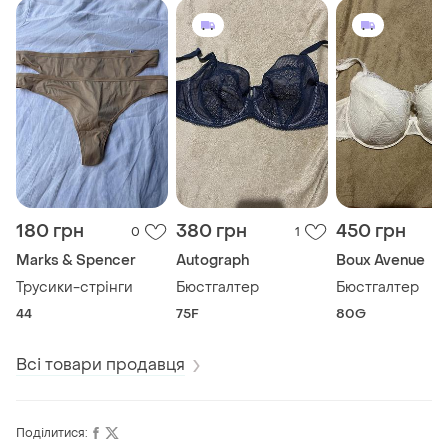
180 грн
380 грн
450 грн
0
1
Marks & Spencer
Autograph
Boux Avenue
Трусики-стрінги
Бюстгалтер
Бюстгалтер
44
75F
80G
Всі товари продавця
Поділитися: