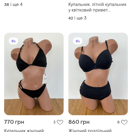
роздільний , купальник-
Zaful
трикутники на зав'язках
і ще
4
Купальник. літній купальник
38
чорний купальник
у квітковий привет.
купальник в цветочный
і ще
3
42
принт
770 грн
860 грн
3
8