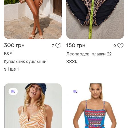
300 грн
150 грн
7
0
F&F
Леопардові плавки 22
Купальник суцільний
XXXL
і ще
1
S