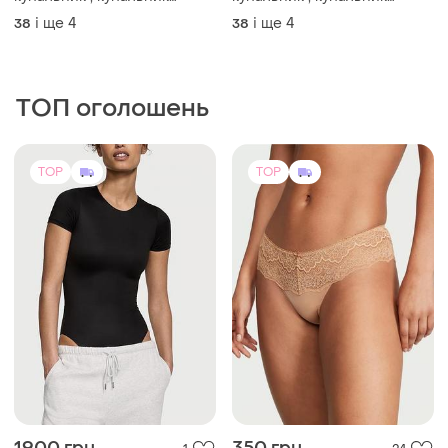
купальник , купальник
купальник , купальник
чорний
чорний
і ще
4
і ще
4
38
38
ТОП оголошень
TOP
TOP