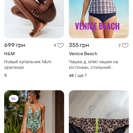
699 грн
355 грн
4
2
H&M
Venice Beach
Новый купальник h&m
Чашка д, м'які чашки на
оригинал
кісточках, стильний
купальний топ-танкіні в
S
і ще
1
48
клітинку від venice beach
розмір eur 48d, наш 54-56
д, uk 22d