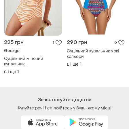
225 грн
290 грн
1
0
George
Суцільний купальник яркі
кольори
Суцільний жіночий
купальник
і ще
1
L
помаранчевий(10)
і ще
1
S
Завантажуйте додаток
Купуйте речі і спілкуйтесь у будь-якому місці