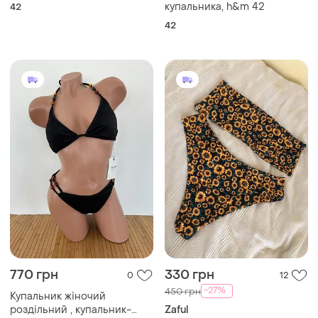
Бюстгалтер, верх від
купальника ліфчик
купальника, h&m 42
42
42
770 грн
330 грн
0
12
-27%
450 грн
Купальник жіночий