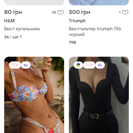
80 грн
500 грн
24
1
H&M
Triumph
Бюст купальника
Бюстгальтер triumph 75b
чорний
і ще
1
36
75B
TOP
TOP