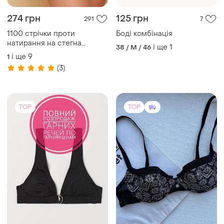
274 грн
125 грн
291
7
1100 стрічки проти
Боді комбінація
натирання на стегна
і ще
1
38 / M / 46
бандалетки захисні стрічки
і ще
9
1
для внутрішньої частини
(3)
стегна
TOP
TOP