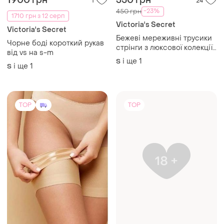
1900 грн
350 грн
1
24
-23%
450 грн
1710 грн з 12 серп
Victoria's Secret
Victoria's Secret
Бежеві мереживні трусики
Чорне боді короткий рукав
стрінги з люксової колекції
від vs на s-m
dream angels victoria's
і ще
1
S
і ще
1
S
secret вікторія сікрет
оригінал розмір s, m
TOP
TOP