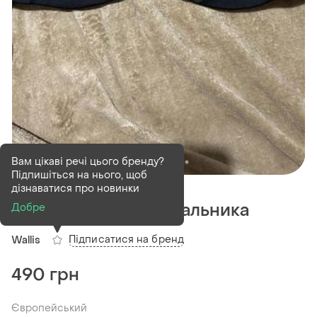
Вам цікаві речі цього бренду?
Підпишіться на нього, щоб
В наявності
1 шт
дізнаватися про новинки
Бюстгалтер для купальника
Добре
Підписатися на бренд
Wallis
490 грн
Європейський