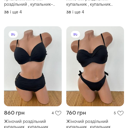
Купальник жіночий
Жіночий роздільний
роздільний , купальник-
купальник , купальник
трикутники на зав'язках
чорний
і ще
4
і ще
4
38
38
чорний купальник
860 грн
760 грн
4
5
Жіночий роздільний
Жіночий роздільний