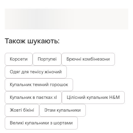
Оформлюйте підписку SMART
Отримайте замовлення з безкоштовною
доставкою
Також шукають:
Корсети
Портупеї
Брючні комбінезони
Одяг для тенісу жіночий
Купальник темний горошок
Купальник в паєтках xl
Цілісний купальник H&M
Жовті бікіні
Этам купальники
Великі купальники з шортами