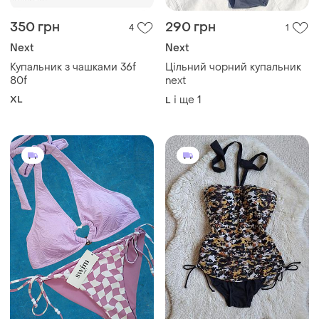
350 грн
290 грн
4
1
Next
Next
Купальник з чашками 36f
Цільний чорний купальник
80f
next
XL
і ще
1
L