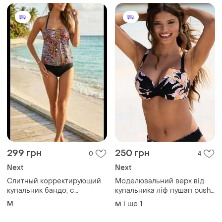
груди, с боковыми
сборками next, 10/38/m/46
299 грн
250 грн
0
4
Next
Next
Слитный корректирующий
Моделювальний верх від
купальник бандо, с
купальника ліф пушап push
завязками на шее, с
up next р. 80 d
M
і ще
1
M
эффектом утяжки, с
верхним напускным слоем