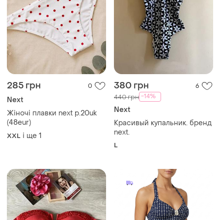
285 грн
380 грн
0
6
-14%
440 грн
Next
Next
Жіночі плавки next р.20uk
(48eur)
Красивый купальник. бренд
next.
і ще
1
XXL
L