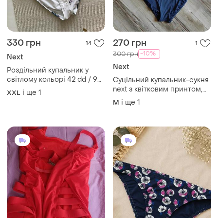
330 грн
270 грн
14
1
-10%
300 грн
Next
Next
Роздільний купальник у
світлому кольорі 42 dd / 95
Суцільний купальник-сукня
dd
next з квітковим принтом,
і ще
1
XXL
розмір l (uk 12 / eur 40)
і ще
1
M