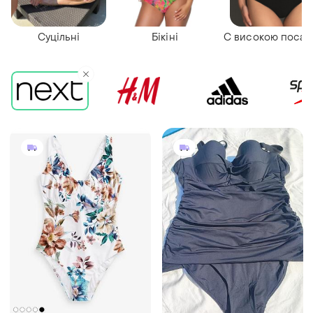
Суцільні
Бікіні
С високою поса