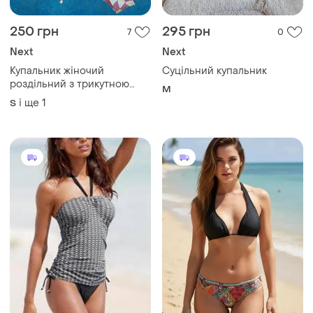
250 грн
295 грн
7
0
Next
Next
Купальник жіночий
Суцільний купальник
роздільний з трикутною
M
м'якою чашкою плавки бікіні
і ще
1
S
на зав'язках next sm