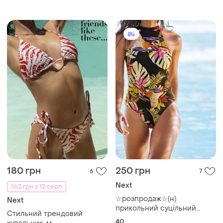
зручні широка резинка на
талії
180 грн
250 грн
6
7
Next
162 грн з 12 серп
☆розпродаж☆(н)
Next
прикольний суцільний
Стильний трендовий
купальник від next
40