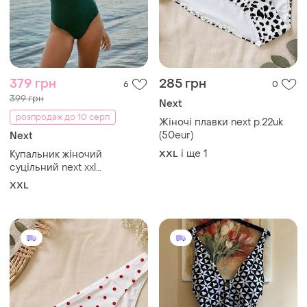
379 грн
285 грн
6
0
399 грн
Next
розпродаж до 10 серп
Жіночі плавки next р.22uk
(50eur)
Next
і ще
1
Купальник жіночий
XXL
суцільний next xxl
смарагдовий
XXL