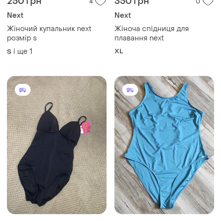
250 грн
350 грн
4
0
Next
Next
Жіночий купальник next
Жіноча спідниця для
розмір s
плавання next
і ще
1
XL
S