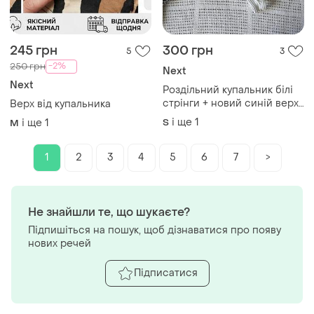
245 грн
300 грн
5
3
-2%
250 грн
Next
Next
Роздільний купальник білі
стрінги + новий синій верх
Верх від купальника
бандо next
і ще
1
і ще
1
S
M
1
2
3
4
5
6
7
>
Не знайшли те, що шукаєте?
Підпишіться на пошук, щоб дізнаватися про появу
нових речей
Підписатися