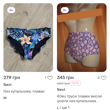
ткани со шнуровкой по
бокам, next 10/38/m/46
279 грн
345 грн
1
0
-46%
630 грн
Next
Next
Низ купальника, плавки
40eu труси плавки високі
M
шорти низ купальника
великий розмір елька next
і ще
1
L