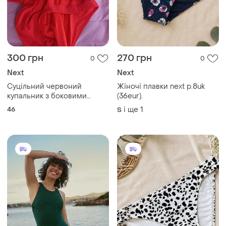
300 грн
270 грн
0
0
Next
Next
Суцільний червоний
Жіночі плавки next р.8uk
купальник з боковими
(36eur).
вирізами
46
і ще
1
S