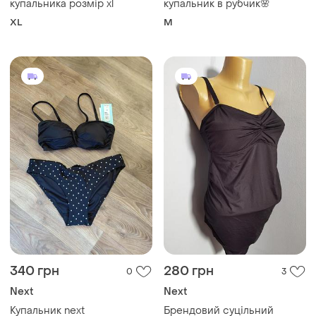
купальника розмір xl
купальник в рубчик🌸
XL
M
340 грн
280 грн
0
3
Next
Next
Купальник next
Брендовий суцільний