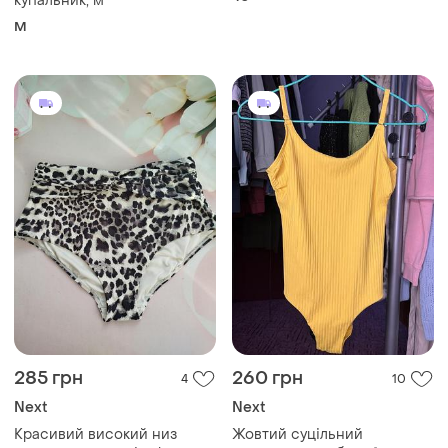
купальник, м
M
285 грн
260 грн
4
10
Next
Next
Красивий високий низ
Жовтий суцільний