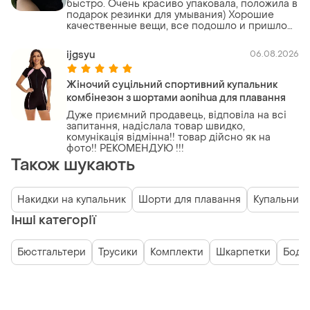
быстро. Очень красиво упаковала, положила в
подарок резинки для умывания) Хорошие
качественные вещи, все подошло и пришло
тоже быстро
ijgsyu
06.08.2026
Жіночий суцільний спортивний купальник
комбінезон з шортами aonihua для плавання
Дуже приємний продавець, відповіла на всі
запитання, надіслала товар швидко,
комунікація відмінна!! товар дійсно як на
фото!! РЕКОМЕНДУЮ !!!
Також шукають
Накидки на купальник
Шорти для плавання
Купальники
Інші категорії
Бюстгальтери
Трусики
Комплекти
Шкарпетки
Боді