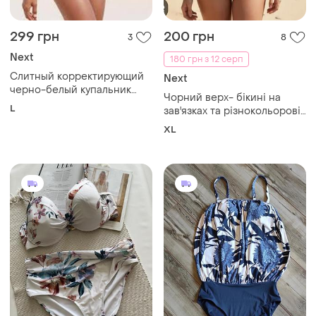
299 грн
200 грн
3
8
Next
180 грн з 12 серп
Слитный корректирующий
Next
черно-белый купальник
Чорний верх- бікині на
бандо с эффектом
L
зав'язках та різнокольорові
удлиненного топа, завязкой
плавки з принтом у стилі
халтер, боковыми
XL
печаток, від "next"
регулируемыми завязками,
next, 12/40/l/48.