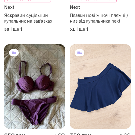
Next
Next
Яскравий суцільний
Плавки нові жіночі пляжні /
купальник на зав'язках
низ від купальника next
і ще
1
і ще
1
38
XL