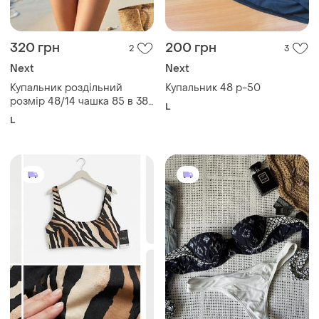
320 грн
200 грн
2
3
Next
Next
Купальник роздільний
Купальник 48 р-50
розмір 48/14 чашка 85 в 38
L
у next утяжці на кісточках
L