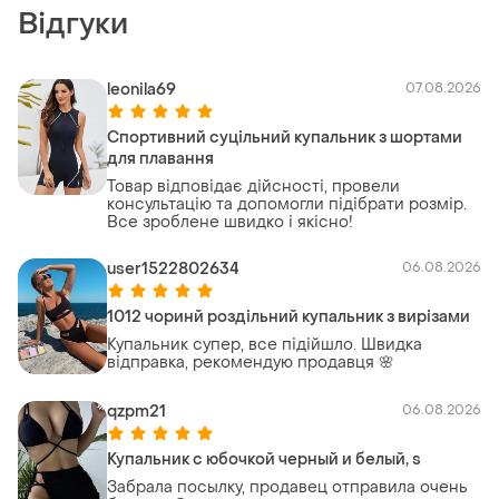
Відгуки
leonila69
07.08.2026
Спортивний суцільний купальник з шортами
для плавання
Товар відповідає дійсності, провели
консультацію та допомогли підібрати розмір.
Все зроблене швидко і якісно!
user1522802634
06.08.2026
1012 чоринй роздільний купальник з вирізами
Купальник супер, все підійшло. Швидка
відправка, рекомендую продавця 🌸
qzpm21
06.08.2026
Купальник с юбочкой черный и белый, s
Забрала посылку, продавец отправила очень