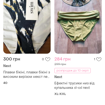
300 грн
284 грн
0
1
299 грн
Next
розпродаж до 10 серп
Плавки бікіні, плавки бікіні з
високим вирізом некст next
Next
12 розмір
40
Ефектні трусики низ від
купальника xl-xxl next
XL-XXL