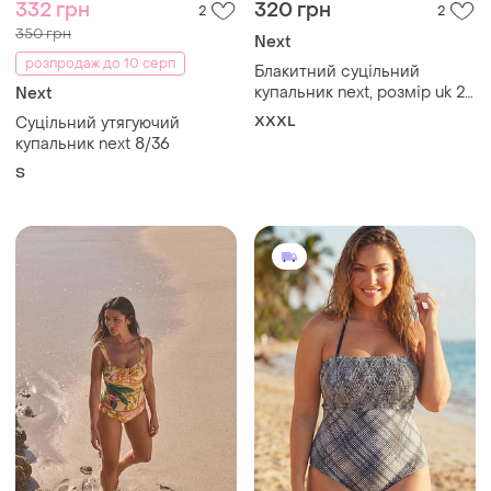
332 грн
320 грн
2
2
350 грн
Next
розпродаж до 10 серп
Блакитний суцільний
купальник next, розмір uk 22
Next
/ eur 50 (3xl)
XXXL
Суцільний утягуючий
купальник next 8/36
S