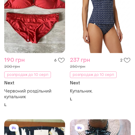
190 грн
237 грн
6
2
200 грн
250 грн
розпродаж до 10 серп
розпродаж до 10 серп
Next
Next
Червоний роздільний
Купальник.
купальник
L
L