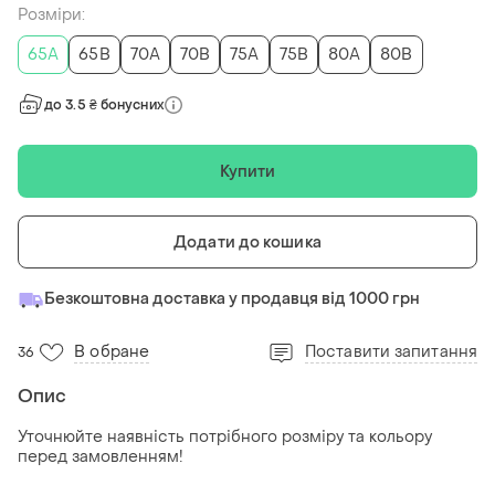
Розміри:
65A
65B
70A
70B
75A
75B
80A
80B
до 3.5 ₴ бонусних
Купити
Додати до кошика
Безкоштовна доставка у продавця від 1000 грн
В обране
Поставити запитання
36
Опис
Уточнюйте наявність потрібного розміру та кольору
перед замовленням!