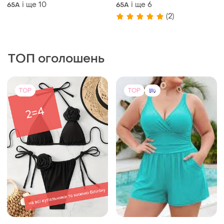
глибокого декольте.
декольте.
і ще
10
і ще
6
65A
65A
(2)
ТОП оголошень
TOP
TOP