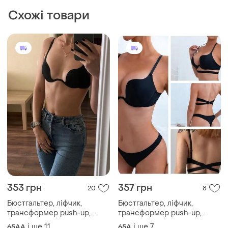
Схожі товари
353 грн
357 грн
20
8
Бюстгальтер, ліфчик,
Бюстгальтер, ліфчик,
трансформер push-up,
трансформер push-up,
пушап, для глибокого
пушап, для глибокого
і ще
11
і ще
7
65AA
65A