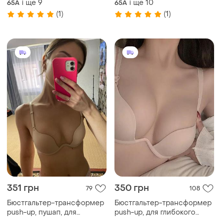
і ще
9
і ще
10
65A
65A
декольте.
декольте.
(1)
(1)
351 грн
350 грн
79
108
Бюстгальтер-трансформер
Бюстгальтер-трансформер
push-up, пушап, для
push-up, для глибокого