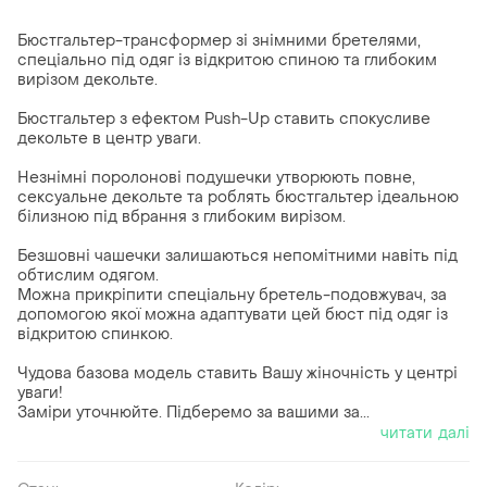
Бюстгальтер-трансформер зі знімними бретелями,
спеціально під одяг із відкритою спиною та глибоким
вирізом декольте.
Бюстгальтер з ефектом Push-Up ставить спокусливе
декольте в центр уваги.
Незнімні поролонові подушечки утворюють повне,
сексуальне декольте та роблять бюстгальтер ідеальною
білизною під вбрання з глибоким вирізом.
Безшовні чашечки залишаються непомітними навіть під
обтислим одягом.
Можна прикріпити спеціальну бретель-подовжувач, за
допомогою якої можна адаптувати цей бюст під одяг із
відкритою спинкою.
Чудова базова модель ставить Вашу жіночність у центрі
уваги!
Заміри уточнюйте. Підберемо за вашими за...
читати далі