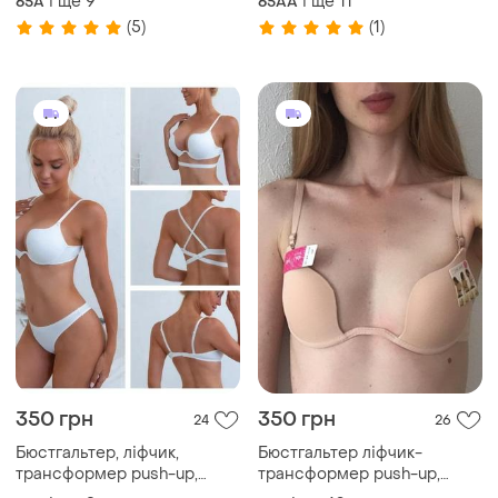
і ще
9
і ще
11
65A
65AA
декольте.
декольте.
(5)
(1)
350 грн
350 грн
24
26
Бюстгальтер, ліфчик,
Бюстгальтер ліфчик-
трансформер push-up,
трансформер push-up,
пушап, для глибокого
пушап, для глибокого