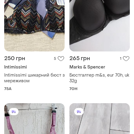
250 грн
265 грн
5
1
Intimissimi
Marks & Spencer
Intimissimi шикарний бюст з
Бюстгалтер m&s, eur 70h, uk
мереживом
32g
75A
70H