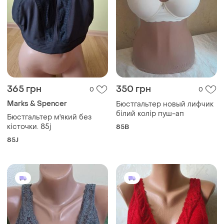
365 грн
350 грн
0
0
Marks & Spencer
Бюстгальтер новый лифчик
білий колір пуш-ап
Бюстгальтер м'який без
кісточки. 85j
85B
85J