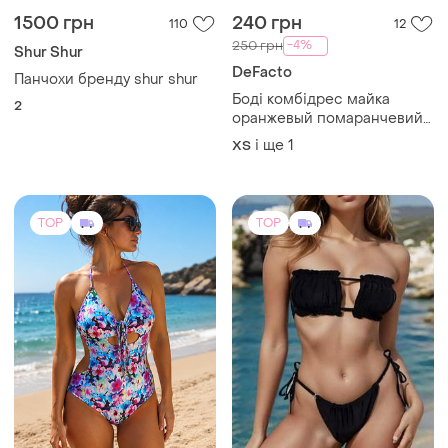
1500 грн
240 грн
110
12
-4%
250 грн
Shur Shur
DeFacto
Панчохи бренду shur shur
Боді комбідрес майка
2
оранжевый помаранчевий
яскравий высокий виріз
і ще
1
ХS
бедра стильний трендовий
TOP
TOP