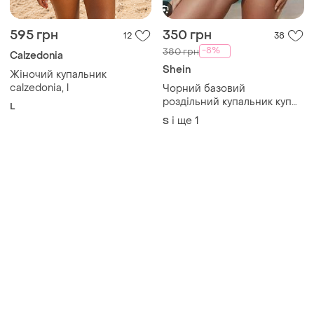
595 грн
350 грн
12
38
-8%
380 грн
Calzedonia
Shein
Жіночий купальник
calzedonia, l
Чорний базовий
роздільний купальник куп
L
шторка плавки чайка рюші
і ще
1
S
бразильки бразиліана
базовий топовий
трендовий