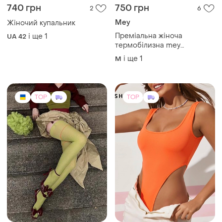
740 грн
750 грн
2
6
Mey
Жіночий купальник
Преміальна жіноча
і ще
1
UA 42
термобілизна mey
безшовна з шовкової вовни
і ще
1
M
m l
TOP
TOP