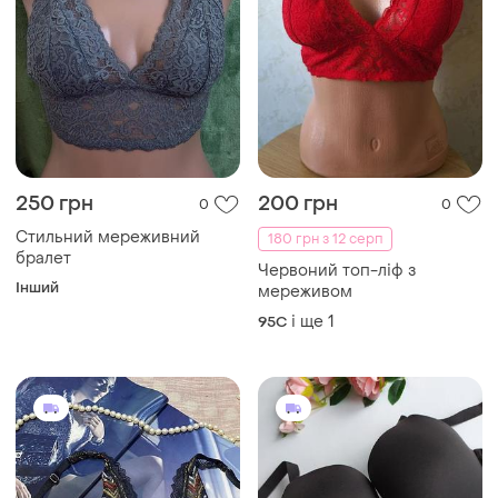
250 грн
200 грн
0
0
Стильний мереживний
180 грн з 12 серп
бралет
Червоний топ-ліф з
Інший
мереживом
і ще
1
95C