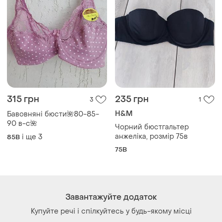
315 грн
235 грн
3
1
H&M
Бавовняні бюсти🌺80-85-
90 в-с🌺
Чорний бюстгальтер
анжеліка, розмір 75в
і ще
3
85B
75B
Завантажуйте додаток
Купуйте речі і спілкуйтесь у будь-якому місці