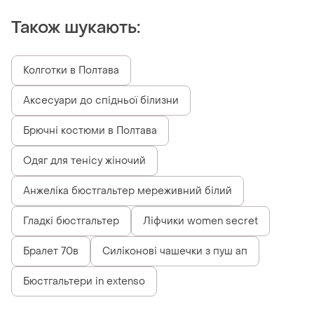
Також шукають:
Колготки в Полтава
Аксесуари до спідньої білизни
Брючні костюми в Полтава
Одяг для тенісу жіночий
Анжеліка бюстгальтер мереживний білий
Гладкі бюстгальтер
Ліфчики women secret
Бралет 70в
Силіконові чашечки з пуш ап
Бюстгальтери in extenso