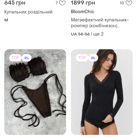
645 грн
1899 грн
7
10
BloomChic
Купальник роздільний
Мегаефектний купальник-
M
ромпер (комбінезон)
великого розміру з
і ще
2
UA 54-56
тропічним принтом та
поясом.
TOP
TOP