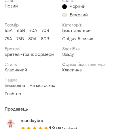
Стан:
Колір:
Новий
Чорний
Бежевий
Розмір:
Категорії:
65A
65B
70A
70B
Бюстгальтери
75A
75B
80A
80B
Спідня білизна
Бретелі
Застібка
Бретелі-трансформери
Ззаду
Стиль
Форма бюстгальтера
Класичний
Класична
Чашка
Безшовна
На кісточках
Push-up
Продавець
mondaybra
4.9
(182 оцінки)