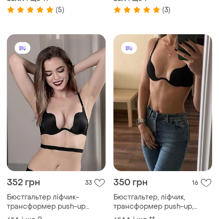
декольте.
декольте.
(5)
(3)
352 грн
350 грн
33
16
Бюстгальтер ліфчик-
Бюстгальтер, ліфчик,
трансформер push-up
трансформер push-up,
пушап для глибокого
пушап, для глибокого