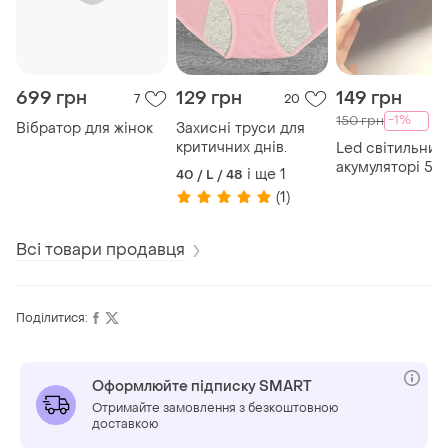
699 грн
129 грн
149 грн
7
20
-1%
150 грн
Вібратор для жінок
Захисні труси для
критичних днів.
Led світильник
акумуляторі 50
і ще
1
40 / L / 48
нічник із датчи
(1)
руху.
Всі товари продавця
Поділитися:
Оформлюйте підписку SMART
Отримайте замовлення з безкоштовною
доставкою