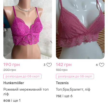
190 грн
142 грн
3
6
200 грн
150 грн
розпродаж до 08 серп
розпродаж до 08 серп
Hunkemöller
Tezenis
Рожевий мереживний топ
Топ,бра,бралетт, ліф
ліф
і ще
6
75E
і ще
1
80B
ТОП оголошень