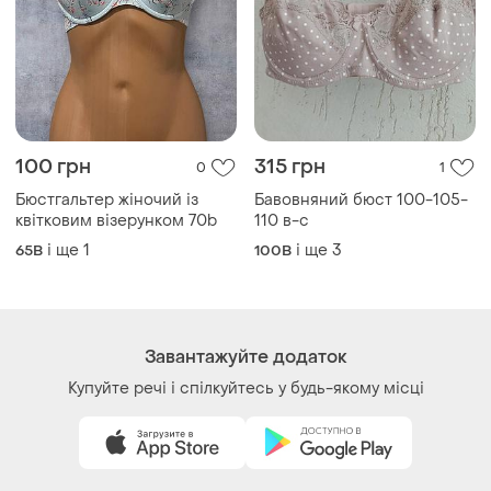
100 грн
315 грн
0
1
Бюстгальтер жіночий із
Бавовняний бюст 100-105-
квітковим візерунком 70b
110 в-с
і ще
1
і ще
3
65B
100B
Завантажуйте додаток
Купуйте речі і спілкуйтесь у будь-якому місці
Як це працює?
Україна, 02121, місто Київ, Харківське шосе, будинок
201-203, літера 4Г