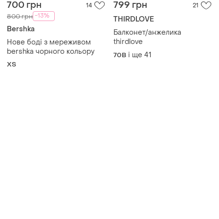
bershka чорного кольору
і ще
41
70B
ХS