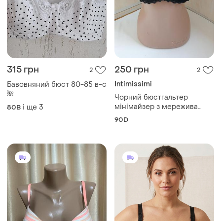
315 грн
250 грн
2
2
Intimissimi
Бавовняний бюст 80-85 в-с
🌺
Чорний бюстгальтер
мінімайзер з мережива
і ще
3
80B
intimissimi 90d на кісточках
90D
з м'якою чашкою