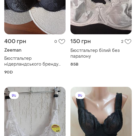
400 грн
150 грн
0
2
Zeeman
Бюстгальтер білий без
паралону
Бюстгальтер
нідерландського бренду
85B
zeeman 90 d
90D