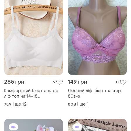
285 грн
149 грн
6
0
Комфортний бюстгальтер
Якісний ліф, бюстгальтер
ліф топ на 14-18
80в-з
британський розмір
і ще
12
і ще
1
75A
80B