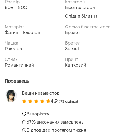
Розмір:
Категорії:
80B
80C
Бюстгальтери
Спідня білизна
Матеріал
Форма бюстгальтера
Фатин
Еластан
Бралет
Чашка
Бретелі
Push-up
Знімні
Стиль
Принт
Романтичний
Квітковий
Продавець
Вещи новые сток
4.9
(73 оцінки)
Запоріжжя
67% виконаних замовлень
Відповідає протягом тижня