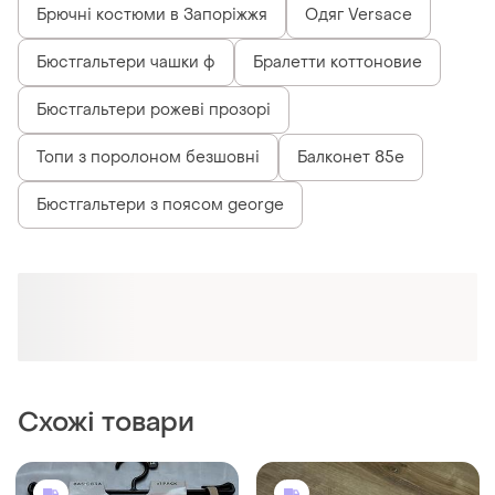
Брючні костюми в Запоріжжя
Одяг Versace
Бюстгальтери чашки ф
Бралетти коттоновие
Бюстгальтери рожеві прозорі
Топи з поролоном безшовні
Балконет 85е
Бюстгальтери з поясом george
Схожі товари