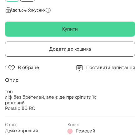
до 1.3 ₴ бонусних
Купити
Додати до кошика
В обране
Поставити запитання
1
Опис
топ
ліф без бретелей, але є де прикріпити їх
рожевий
Розмір 80 ВС
Стан:
Колір:
Дуже хороший
Рожевий