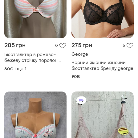
285 грн
275 грн
0
6
George
Бюстгальтер в рожево-
бежеву стрічку поролон,
Чорний якісний жіночий
розмір l/ xl 80с /85с
бюстгальтер бренду george
і ще
1
80C
90B