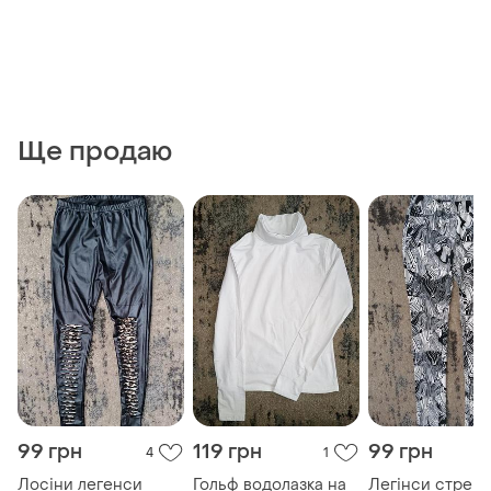
Ще продаю
99 грн
119 грн
99 грн
4
1
Лосіни легенси
Гольф водолазка на
Легінси стрейч