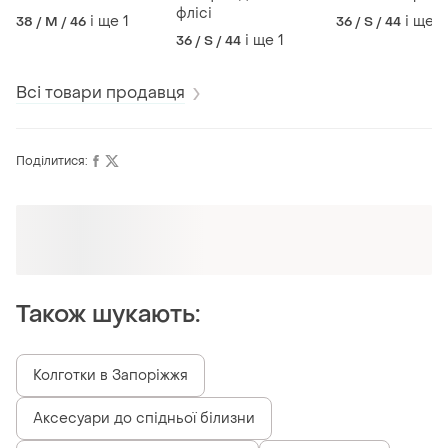
флісі
і ще
1
і ще
1
38 / M / 46
36 / S / 44
і ще
1
36 / S / 44
Всі товари продавця
Поділитися:
Оформлюйте підписку SMART
Отримайте замовлення з безкоштовною
доставкою
Також шукають:
Колготки в Запоріжжя
Аксесуари до спідньої білизни