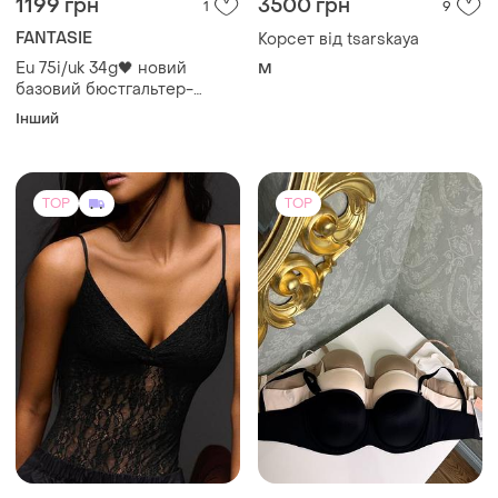
Інший
seamless balcony bra
(fl4520) з паперовою біркою
TOP
TOP
700 грн
799 грн
14
21
-13%
800 грн
THIRDLOVE
Bershka
Балконет/анжелика
thirdlove
Нове боді з мереживом