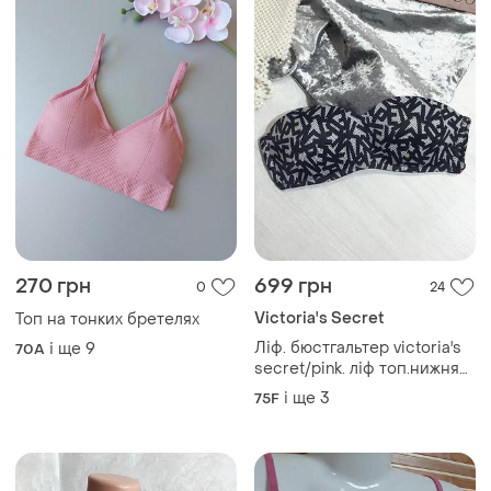
270 грн
699 грн
0
24
Victoria's Secret
Топ на тонких бретелях
Ліф. бюстгальтер victoria's
і ще
9
70A
secret/pink. ліф топ.нижня
білизна.
і ще
3
75F