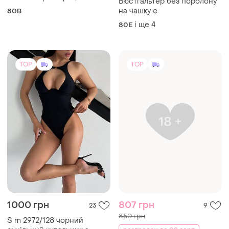
TOP
TOP
1000 грн
807 грн
23
9
850 грн
S m 2972/128 чорний
суцільний купальник з
розпродаж до 08 серп
відкритим декольте
і ще
1
Agent Provocateur
S
Бюстгальтер чорний
жіночий.
S