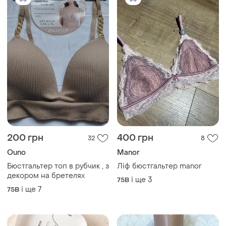
200 грн
400 грн
32
8
Ouno
Manor
Бюстгальтер топ в рубчик , з
Ліф бюстгальтер manor
декором на бретелях
і ще
3
75B
і ще
7
75B