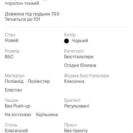
поролон тонкий
Довжина під грудьми 73.5
Тягнеться до 101
Стан:
Колір:
Новий
Чорний
Розмір:
Категорії:
85C
Бюстгальтери
Спідня білизна
Матеріал
Форма бюстгальтера
Поліамід
Поліестер
Класична
Еластан
Чашка
Бретелі
Без Push-up
Регульовані
На кісточках
Ущільнена
Стиль
Принт
Класичний
Без принту