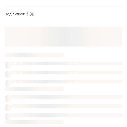
Поділитися:
Також шукають:
Колготки в Львів
Аксесуари до спідньої білизни в Львів
Брючні костюми в Львів
Жіночий одяг Staff
Мереживні бра в харкові
Passionata 80 бюстгальтери
З'єднувач бретелів