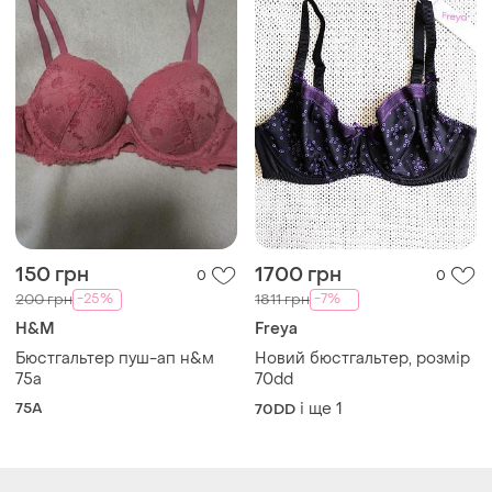
Завантажуйте додаток
Купуйте речі і спілкуйтесь у будь-якому місці
Як це працює?
Україна, 02121, місто Київ, Харківське шосе, будинок
201-203, літера 4Г
Політика конфіденційності
Договір-оферта
Контакти