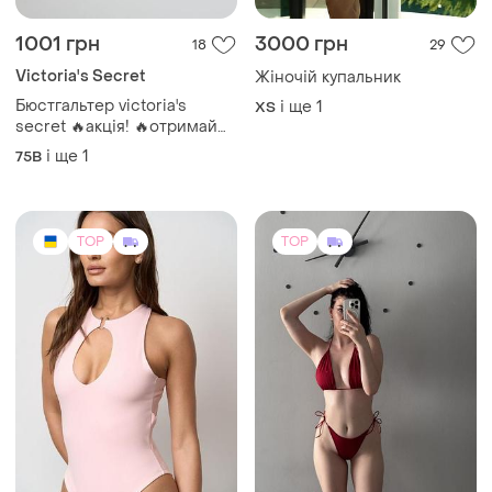
550 грн
249 грн
2
232
-7%
-1%
590 грн
250 грн
SILUET
Купальник червоний,
чорний та білий (в
Рожевий боді
наявності багато)
і ще
1
S
S
(2)