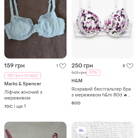
150 грн
1700 грн
0
0
-25%
-7%
200 грн
1811 грн
H&M
Freya
Бюстгальтер пуш-ап н&м
Новий бюстгальтер, розмір
75а
70dd
75A
і ще
1
70DD