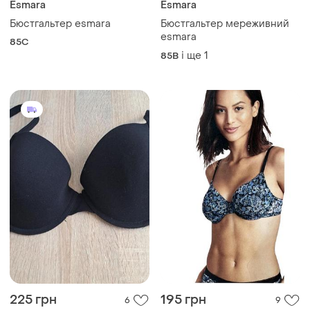
225 грн
195 грн
6
9
Esmara
Esmara
Бюстгальтер esmara 85c
Бюстгальтер бюстик esmara
85C
і ще
3
75B