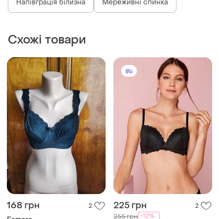
168 грн
225 грн
2
2
-12%
255 грн
Esmara
Esmara
Бюстгальтер esmara.
Бюстгальтер esmara
85C
85C