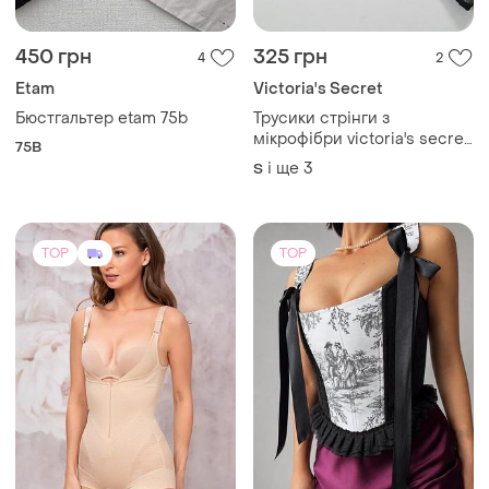
790 грн
2000 грн
90
0
Грація дихаюча 2107-3 боді
Корсет ручної роботи
корсет, утяжка живота,
чорний
комбідрес корегуючий
і ще
9
L
32
стягуючий , грація на гачках
TOP
TOP