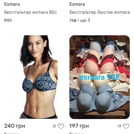
240 грн
197 грн
21
19
Esmara
Esmara
Бюстгальтер бюст esmara
Бюстгальтери від бренду
esmara
і ще
3
75B
і ще
4
75B
ТОП оголошень
TOP
TOP