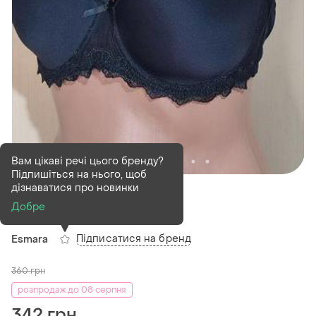
Вам цікаві речі цього бренду?
Підпишіться на нього, щоб
В наявності
1 шт
дізнаватися про новинки
Бюстгальтер
Добре
Підписатися на бренд
Esmara
360
грн
розпродаж до 08 серпня
342 грн