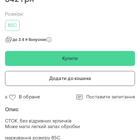
Розміри:
85C
до 3.4 ₴ бонусних
Купити
Додати до кошика
В обране
Поставити запитання
6
Опис
СТОК, без відривних ярличків
Може мати легкий запах обробки
маркування розміру 85С