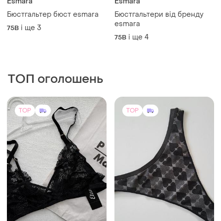
450 грн
325 грн
4
2
Etam
Victoria's Secret
Бюстгальтер etam 75b
Трусики стрінги з
мікрофібри victoria's secret
75B
🔥акція! 🔥 даруємо знижку
і ще
3
S
20%
TOP
TOP