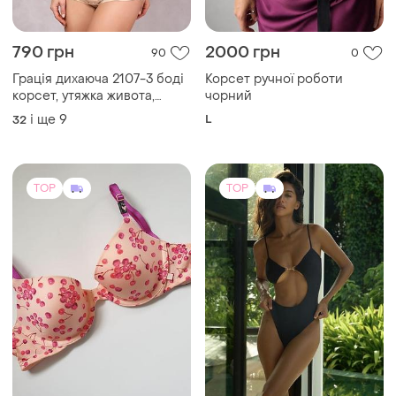
1001 грн
3000 грн
18
29
Victoria's Secret
Жіночій купальник
Бюстгальтер victoria's
і ще
1
ХS
secret 🔥акція! 🔥отримай
знижку 13%
і ще
1
75B
TOP
TOP