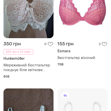
159 грн
250 грн
1
8
-51%
501 грн
143 грн з 12 серп
H&M
Marks & Spencer
Яскравий бюстгальтер бра
Ліфчик жіночий з
з мереживом h&m 80d 🔥🔥
мереживом
🔥
80D
і ще
1
70C