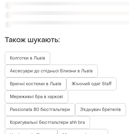
Коригувальні бюстгальтери ahh bra
Напівграція білизна
Мереживні спинка
Схожі товари