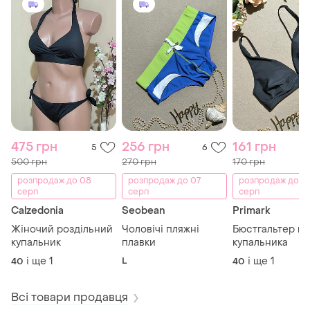
475 грн
256 грн
161 грн
5
6
500 грн
270 грн
170 грн
розпродаж до 08
розпродаж до 07
розпродаж до 0
серп
серп
серп
Calzedonia
Seobean
Primark
Жіночий роздільний
Чоловічі пляжні
Бюстгальтер ве
купальник
плавки
купальника
і ще
1
L
і ще
1
40
40
Всі товари продавця