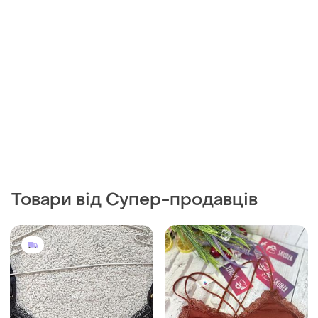
200 грн
85 грн
0
1
Shein
Топ жіночий універсальний
розмір
Жіночий бюстгальтер топ
мереживний прозорий
One size
80B