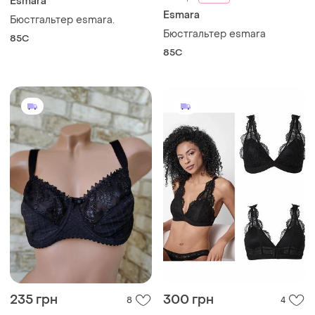
235 грн
300 грн
8
4
Esmara
Esmara
Бюстгальтер esmara
Бюстгальтер мереживний
esmara
85C
і ще
1
85B