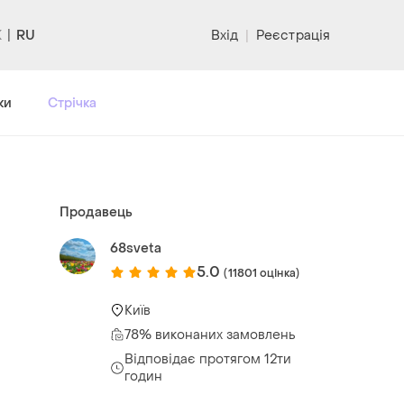
RU
Вхід
|
Реєстрація
ки
Стрічка
Продавець
68sveta
5.0
(11801 оцінка)
Київ
78% виконаних замовлень
Відповідає протягом 12ти
годин