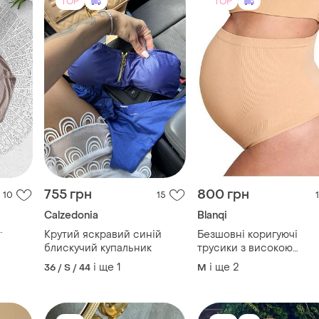
TOP
TOP
755 грн
800 грн
10
15
1
Calzedonia
Blanqi
Крутий яскравий синій
Безшовні коригуючі
блискучий купальник
трусики з високою
посадкою для вагітних
і ще
1
і ще
2
36 / S / 44
M