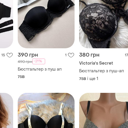
390 грн
380 грн
15
1
17
-21%
490 грн
Victoria's Secret
Бюстгальтер з пуш ап
Бюстгальтер з пуш-ап
75B
і ще
1
75B