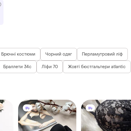
Брючні костюми
Чорний одяг
Перламутровий ліф
Браллети 34с
Ліфи 70
Жовті бюстгальтери atlantic