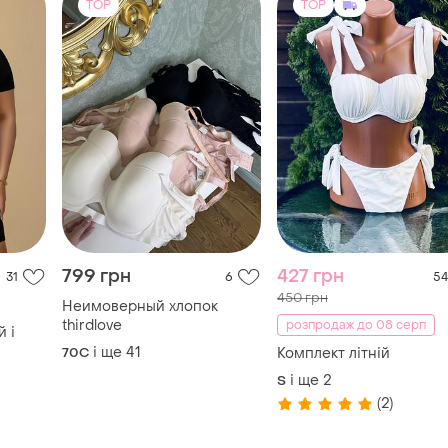
TOP
TOP
799 грн
427 грн
31
6
54
450 грн
Неимоверный хлопок
thirdlove
розпродаж до 08 серп
 і
і ще
41
70C
Комплект літній
і ще
2
S
альним
(2)
мір.