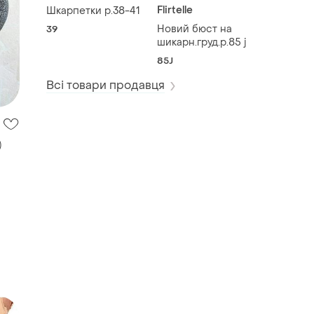
Flirtelle
Шкарпетки р.38-41
Новий бюст на
39
шикарн.груд.р.85 j
85J
Всі товари продавця
)