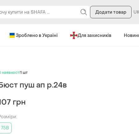
Додати товар
Зроблено в Україні
Для захисників
Новин
В наявності
1 шт
Бюст пуш ап р.24в
107 грн
Розміри:
75B