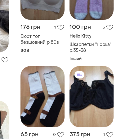
175 грн
100 грн
1
3
Hello Kitty
Бюст топ
безшовний р.80в
Шкарпетки "норка"
р.35-38
80B
Інший
65 грн
375 грн
0
1