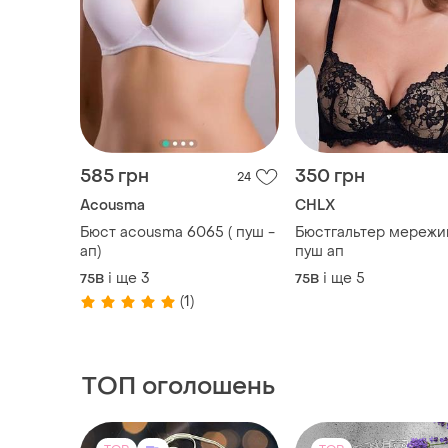
585 грн
350 грн
24
Acousma
CHLX
Бюст асоusma 6065 ( пуш -
Бюстгальтер мережи
ап)
пуш ап
і ще
3
і ще
5
75B
75B
(1)
ТОП оголошень