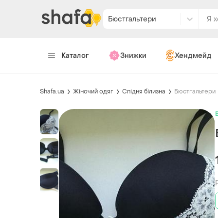
Бюстгальтери
Каталог
Знижки
Хендмейд
Shafa.ua
Жіночий одяг
Спідня білизна
Бюстгальтери