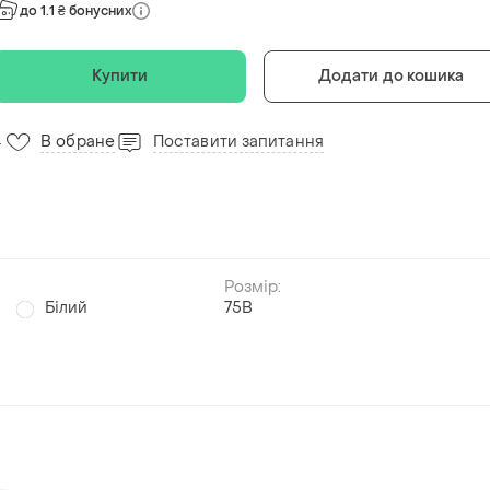
до 1.1 ₴ бонусних
Купити
Додати до кошика
В обране
Поставити запитання
4
Розмір:
Білий
75B
й