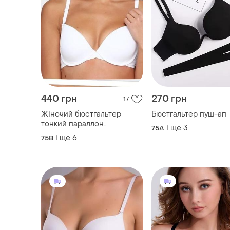
440 грн
270 грн
17
Жіночий бюстгальтер
Бюстгальтер пуш-ап
тонкий параллон
і ще
3
75A
бюстгальтер без пуш-ап
і ще
6
75B
бюст білий бюстгалтер
бюст