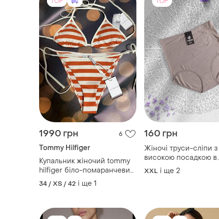
TOP
TOP
1990 грн
160 грн
6
Tommy Hilfiger
Жіночі труси-сліпи з
високою посадкою в
Купальник жіночий tommy
рубчик 2xl-3xl-4xl
hilfiger біло-помаранчевий,
і ще
2
XXL
плавки s, верх xs на
і ще
1
34 / XS / 42
завʼязках