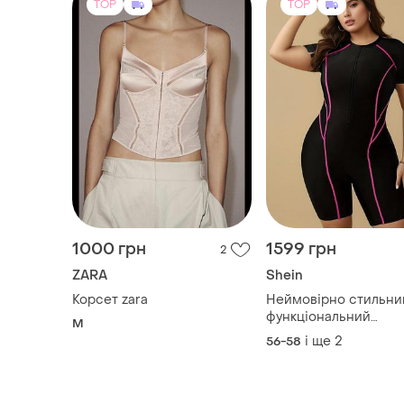
TOP
TOP
1000 грн
1599 грн
2
ZARA
Shein
Корсет zara
Неймовірно стильний
функціональний
M
спортивний купальник на
і ще
2
56-58
блискавці із коригув
ефектом великий роз