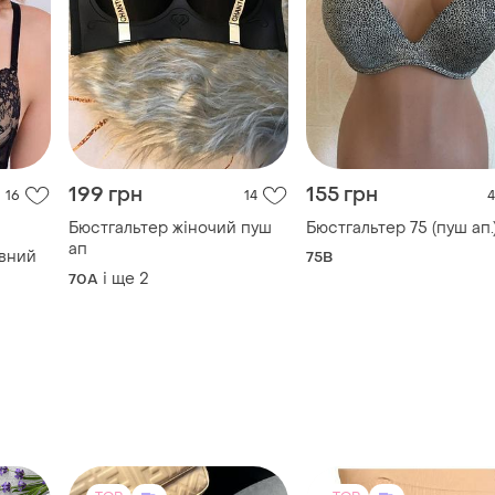
199 грн
155 грн
16
14
4
Бюстгальтер жіночий пуш
Бюстгальтер 75 (пуш ап.
ап
вний
75B
і ще
2
70A