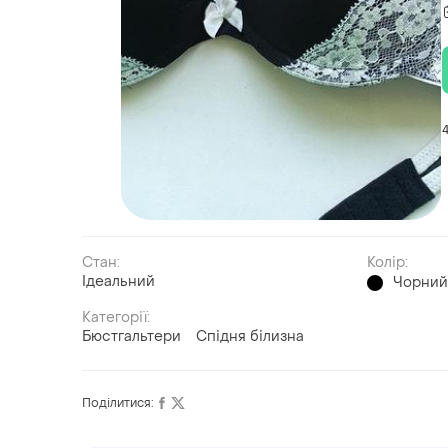
Стан:
Колір:
Ідеальний
Чорни
Категорії:
Бюстгальтери
Спідня білизна
Поділитися: