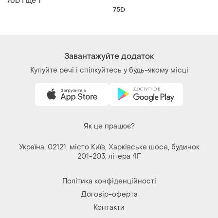
і ще
1
70D
бюстгальтер щільна чашка
75D
secret possession
Завантажуйте додаток
Купуйте речі і спілкуйтесь у будь-якому місці
Як це працює?
Україна, 02121, місто Київ, Харківське шосе, будинок
201-203, літера 4Г
Політика конфіденційності
Договір-оферта
Контакти