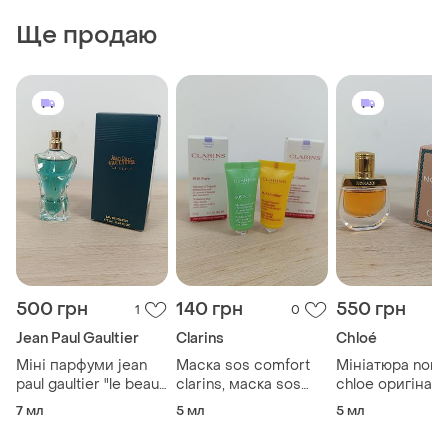
Ще продаю
500 грн
140 грн
550 грн
1
0
Jean Paul Gaultier
Clarins
Chloé
Міні парфуми jean
Маска sos comfort
Мініатюра nom
paul gaultier "le beau"
clarins, маска sos
chloe оригінал
оригінал, 7мл
pure clarins оригінал
7 мл
5 мл
5 мл