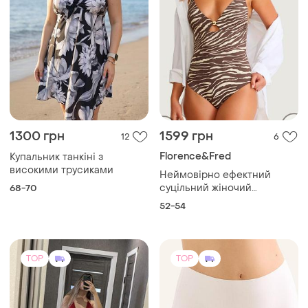
1300 грн
1599 грн
12
6
Florence&Fred
Купальник танкіні з
високими трусиками
Неймовірно ефектний
суцільний жіночий
68-70
купальник бренду f&f з
52-54
анімалістичним принтом
«зебра» в
TOP
TOP