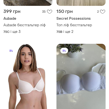
399 грн
150 грн
35
2
Aubade
Secret Possessions
Aubade бюстгальтер ліф
Топ ліф бюстгальтер
і ще
3
і ще
2
75C
75B