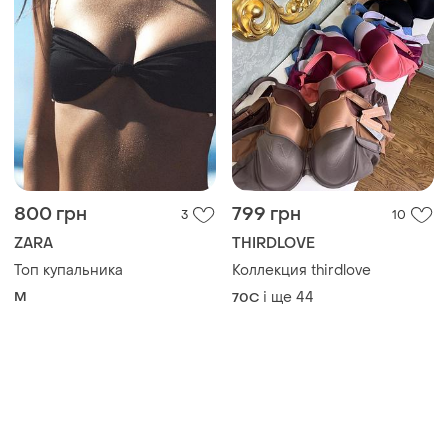
800 грн
799 грн
3
10
ZARA
THIRDLOVE
Топ купальника
Коллекция thirdlove
M
і ще
44
70C