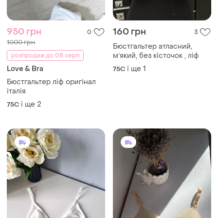
950 грн
160 грн
0
3
1000 грн
Бюстгальтер атласний,
мʼякий, без кісточок , ліф
розпродаж до 08 серп
Love & Bra
і ще
1
75C
Бюстгальтер ліф оригінал
італія
і ще
2
75C