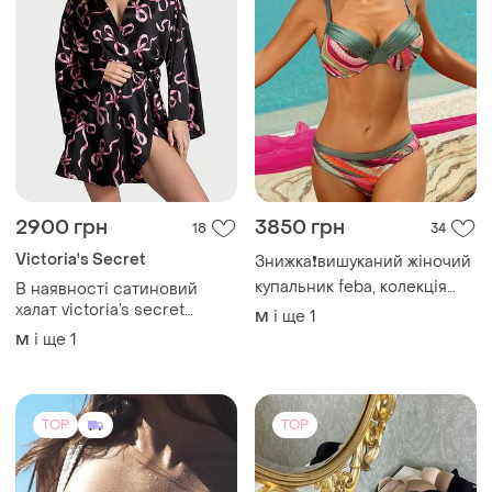
2900 грн
3850 грн
18
34
Victoria's Secret
Знижка❗️вишуканий жіночий
купальник feba, колекція
В наявності сатиновий
2024🔥💝
халат victoria’s secret
і ще
1
M
оригінал
і ще
1
M
TOP
TOP