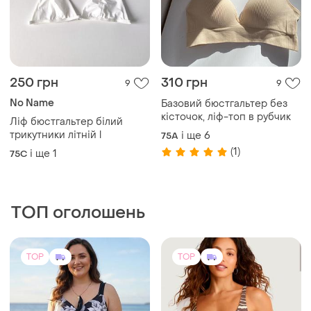
250 грн
310 грн
9
9
No Name
Базовий бюстгальтер без
кісточок, ліф-топ в рубчик
Ліф бюстгальтер білий
трикутники літній l
і ще
6
75A
(1)
і ще
1
75C
ТОП оголошень
TOP
TOP