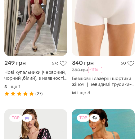
249 грн
340 грн
573
50
-11%
380 грн
Нові купальники (червоний,
чорний ,білий). в наявності
Безшовні лазерні шортики
декілька
жіночі | невидимі трусики-
і ще
1
S
шорти з високою посадкою
і ще
3
M
(27)
| комфортна білизна
TOP
TOP