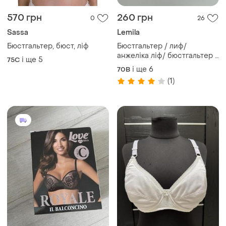
570 грн
260 грн
0
26
Sassa
Lemila
Бюстгальтер, бюст, ліф
Бюстгальтер / лиф/
анжеліка ліф/ бюстгальтер з
і ще
5
75C
пуш ап/
і ще
6
70B
(1)