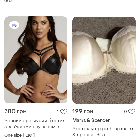
90A
380 грн
199 грн
1
0
Marks & Spencer
Чорний еротичний бюстик
з завʼязками і пушапом з
Бюстгальтер push-up mark's
екошкіри
& spencer 80a
і ще
1
One size