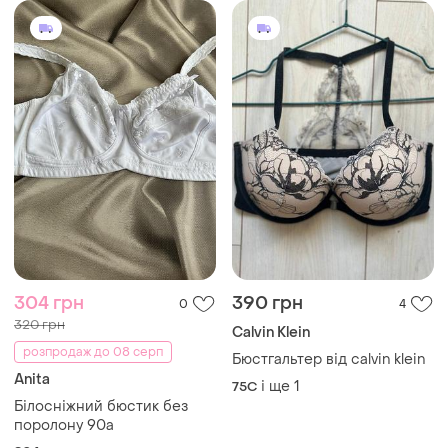
304 грн
390 грн
0
4
320 грн
Calvin Klein
розпродаж до 08 серп
Бюстгальтер від calvin klein
Anita
і ще
1
75C
Білосніжний бюстик без
поролону 90а