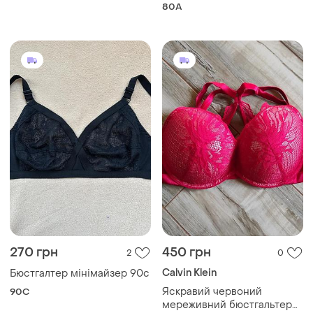
80A
270 грн
450 грн
2
0
Calvin Klein
Бюстгалтер мінімайзер 90с
Яскравий червоний
90C
мереживний бюстгальтер