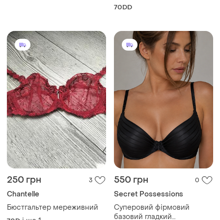
calvin klein, розмір 32dd /
70DD
70dd / 85dd
250 грн
550 грн
3
0
Chantelle
Secret Possessions
Бюстгальтер мереживний
Суперовий фірмовий
базовий гладкий