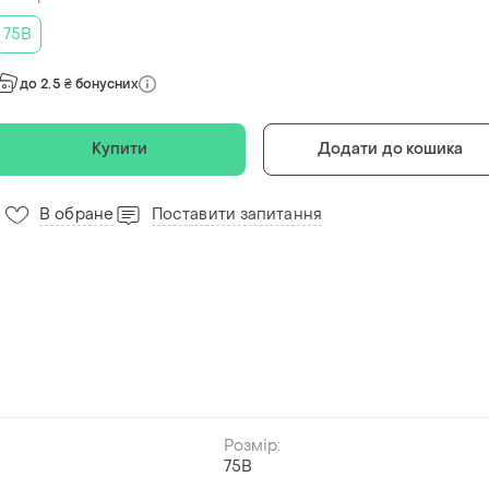
75B
до 2.5 ₴ бонусних
Купити
Додати до кошика
В обране
Поставити запитання
7
Розмір:
75B
й