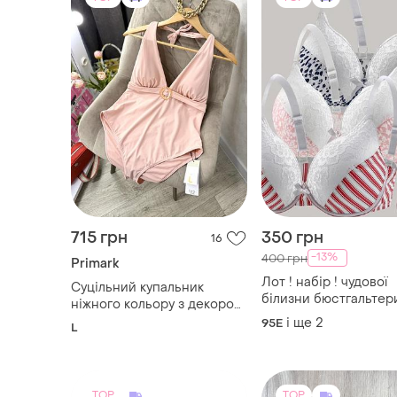
715 грн
350 грн
16
-13%
400 грн
Primark
Лот ! набір ! чудової
Суцільний купальник
білизни бюстгальтери
ніжного кольору з декором
з біркою😍
і ще
2
95E
L
TOP
TOP