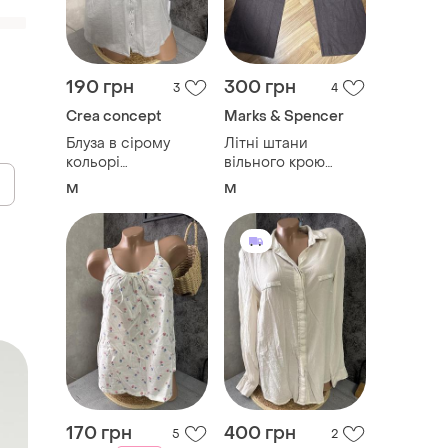
190 грн
300 грн
3
4
Crea concept
Marks & Spencer
Блуза в сірому
Літні штани
кольорі
вільного крою
100%бавовна
marks&spencer
M
M
14/m
170 грн
400 грн
5
2