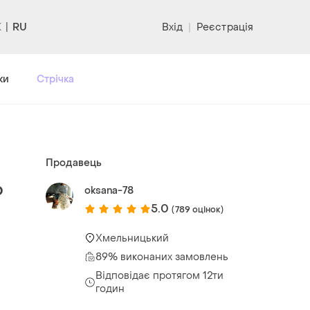
RU
Вхід
|
Реєстрація
ки
Стрічка
Продавець
р
oksana-78
5.0
(789 оцінок)
Хмельницький
89% виконаних замовлень
Відповідає протягом 12ти
годин