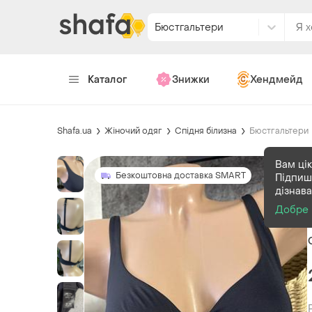
Бюстгальтери
Каталог
Знижки
Хендмейд
Shafa.ua
Жіночий одяг
Спідня білизна
Бюстгальтери
Вам цік
Безкоштовна доставка SMART
Підпиш
дізнав
Добре