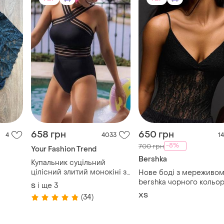
658 грн
650 грн
4
4033
14
-8%
700 грн
Your Fashion Trend
Bershka
Купальник суцільний
цілісний злитий монокіні з
Нове боді з мереживо
прозорими вставками
bershka чорного кольо
і ще
3
S
новий
ХS
(34)