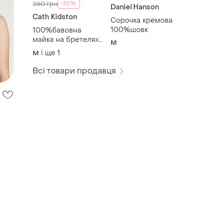
-35%
260 грн
Daniel Hanson
Cath Kidston
Сорочка кремова
100%шовк
100%бавовна
майка на бретелях
M
cath kidston 14/m
і ще
1
M
Всі товари продавця