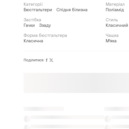
Категорії:
Матеріал
Бюстгальтери
Спідня білизна
Поліамід
Застібка
Стиль
Гачки
Ззаду
Класичний
Форма бюстгальтера
Чашка
Класична
М'яка
Поділитися:
Також шукають:
Колготки в Хмельницький
Аксесуари до спі