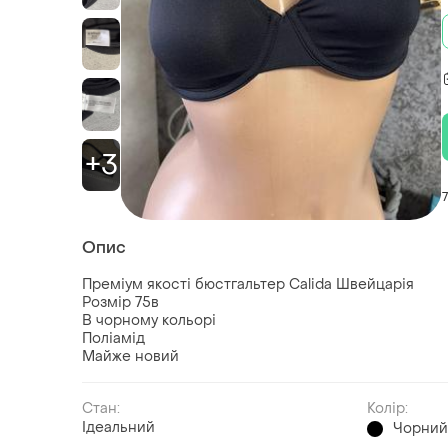
+3
Опис
Преміум якості бюстгальтер Calida Швейцарія
Розмір 75в
В чорному кольорі
Поліамід
Майже новий
Стан:
Колір:
Ідеальний
Чорни