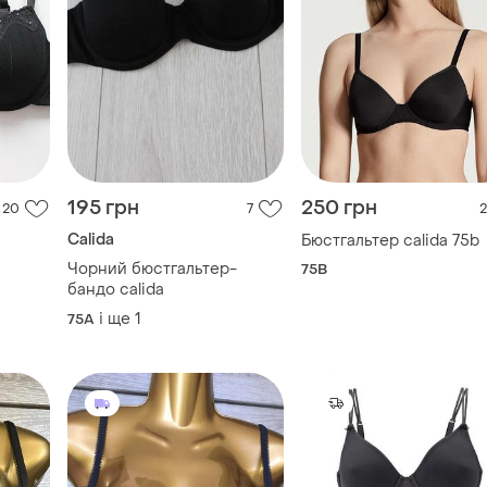
195 грн
250 грн
20
7
2
Calida
Бюстгальтер calida 75b
Чорний бюстгальтер-
75B
бандо calida
і ще
1
75A