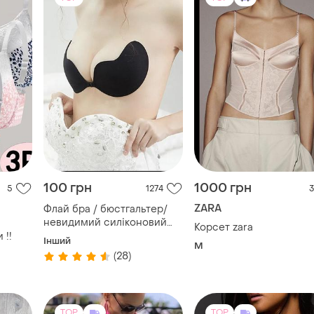
100 грн
1000 грн
5
1274
3
ZARA
Флай бра / бюстгальтер/
невидимий силіконовий
Корсет zara
бюст
 !!
Інший
M
(28)
TOP
TOP