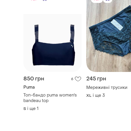
850 грн
245 грн
6
Puma
Мереживні трусики
Топ-бандо puma women's
і ще
3
XL
bandeau top
і ще
1
S