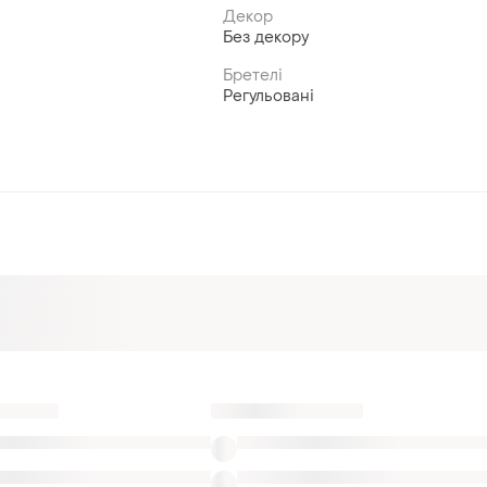
Декор
Без декору
Бретелі
Регульовані
дньої білизни в Хмельницький