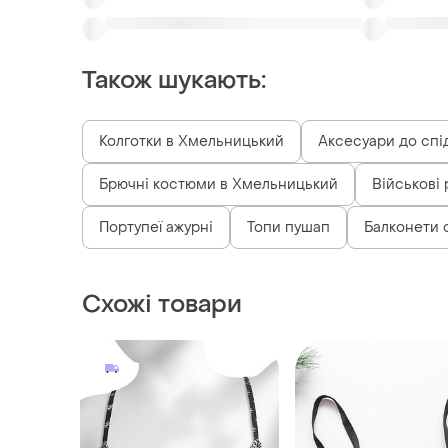
Брючні костюми в Хмельницький
Військові 
Портупеї ажурні
Топи пушап
Балконети 
Схожі товари