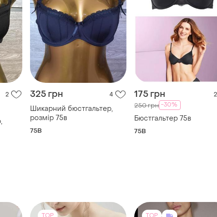
325 грн
175 грн
2
4
2
-30%
250 грн
Шикарний бюстгальтер,
розмір 75в
Бюстгальтер 75в
,
75B
75B
TOP
TOP