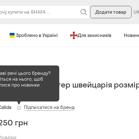
Додати товар
Зроблено в Україні
Для захисників
Новин
В наявності
1 шт
аві речі цього бренду?
іться на нього, щоб
Calida бюстгальтер швейцарія розмі
атися про новинки
75в
Підписатися на бренд
Calida
250 грн
Розміри: