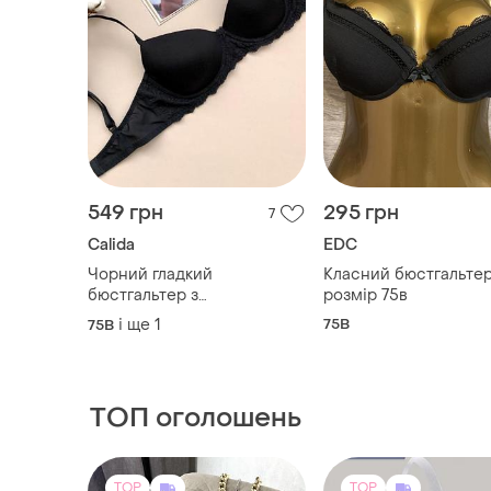
549 грн
295 грн
7
Calida
EDC
Чорний гладкий
Класний бюстгальтер
бюстгальтер з
розмір 75в
мереживними вставками
і ще
1
75B
75B
calida
ТОП оголошень
TOP
TOP