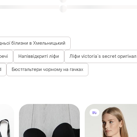
речі
Напіввідкриті ліфи
Ліфи victoria`s secret оригінал
d
Бюстгальтери чорному на гачках