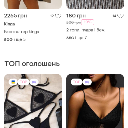
1250 грн
700 грн
60
14
-13%
800 грн
Купальник, комплект
нижньої білизни. білизна з
Bershka
сіткою , білизна зі с
і ще
4
Нове боді з мереживом
ХS
рингами , купальник
bershka чорного кольору
стригти, купальник
ХS
трикутник
TOP
TOP