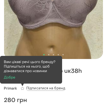
В наявності
1 шт
Вам цікаві речі цього бренду?
Підпишіться на нього, щоб
Гарний бюстгальтер uк38h
дізнаватися про новинки
eur85h
Добре
Підписатися на бренд
Primark
280 грн