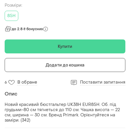
Розміри:
85H
до 2.8 ₴ бонусних
Купити
Додати до кошика
В обране
Поставити запитання
6
Опис
Новий красивий бюстгальтер UК38H EUR85H. Об. під
грудьми-80 см тягнеться до 110 см. Чашка висота — 22
см, ширина — 30 см. Бренд Primark. Орієнтуйтеся на
заміри. (342)