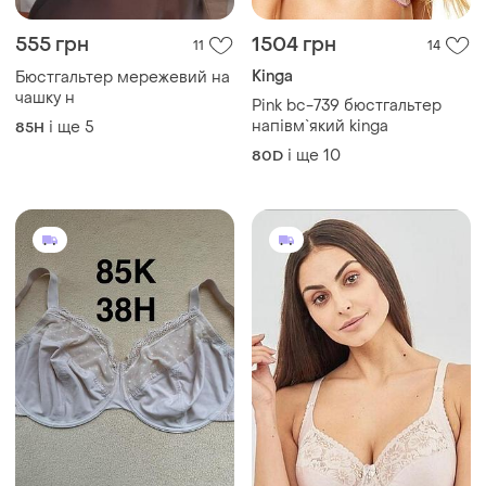
600 грн
1200 грн
5
3
Marks & Spencer
Misstyle
Бюстгалтер m&s 85k
Бюстгалтер misstyle 505
піон 75hij,80ij85hij,90hij 95h
і ще
2
85H
і ще
8
75H