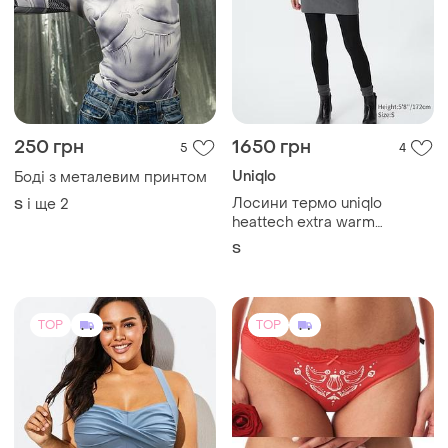
1699 грн
340 грн
6
7
-39%
550 грн
Meet.Curve
Key
Купальник плюс сайз
Жіночі трусики key набір 2
48-50
штуки
і ще
2
M