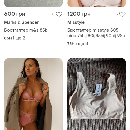
2265 грн
180 грн
12
14
-10%
200 грн
Kinga
2 топи. пудра і беж.
Бюстгалтер kinga
і ще
7
85C
і ще
5
80G
ТОП оголошень
TOP
TOP