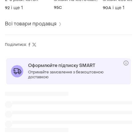
uk42с eur95с.
uк40a/b eur90a
і ще
1
95C
і ще
1
92
90A
Всі товари продавця
Поділитися:
Оформлюйте підписку SMART
Отримайте замовлення з безкоштовною
доставкою
Також шукають:
Колготки в Кривий Ріг
Аксесуари до спідньої білизни