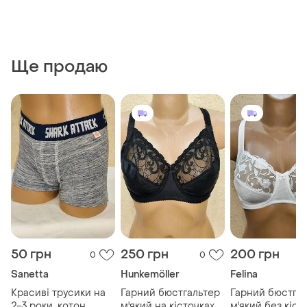
Ще продаю
50 грн
250 грн
200 грн
0
0
Sanetta
Hunkemöller
Felina
Красиві трусики на
Гарний бюстгальтер
Гарний бюстга
2-3 роки. котон
м'який на кісточках
м'який без кіст