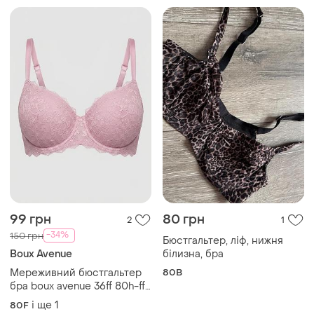
Мереживний бюстгальтер
80B
бра boux avenue 36ff 80h-ff
🔥🔥🔥
і ще
1
80F
450 грн
150 грн
0
0
Gossard
Lucky Brand