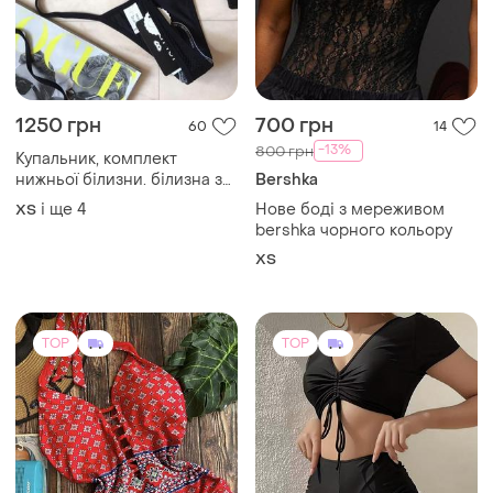
1199 грн
730 грн
18
52
F&F
Купальник чорний
роздільний топ з короткими
Жіночий яскравий
рукавами та шортики
суцільний купальник від
і ще
3
S
відомого бренду f&f(новий)
(2)
і ще
1
50
TOP
TOP