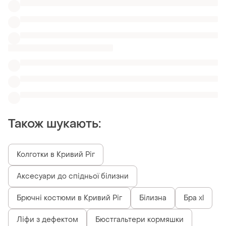
Брючні костюми в Кривий Ріг
Білизна
Бра xl
Ліфи з дефектом
Бюстгальтери кормяшки
Бежеві балконети 75d
Топи для годування h & m
Бюстгальтери балконет la senza
Схожі товари