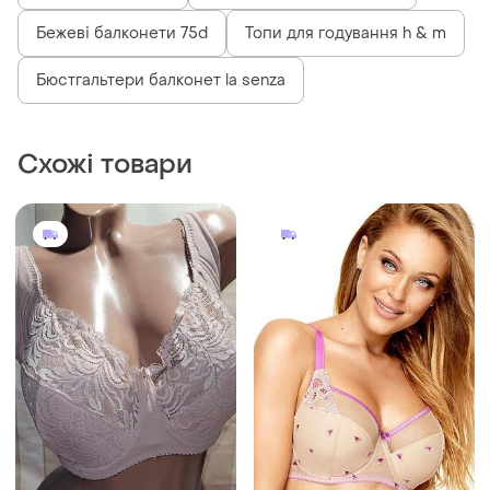
555 грн
1504 грн
11
14
Kinga
Бюстгальтер мережевий на
чашку н
Pink bc-739 бюстгальтер
напівм`який kinga
і ще
5
85H
і ще
10
80D