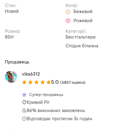
Стан:
Колір:
Новий
Бежевий
Рожевий
Розмір:
Категорії:
85H
Бюстгальтери
Спідня білизна
Продавець
vika6312
5.0
(5857 оцінок)
Супер-продавець
Кривий Ріг
86% виконаних замовлень
Відповідає протягом 3х годин