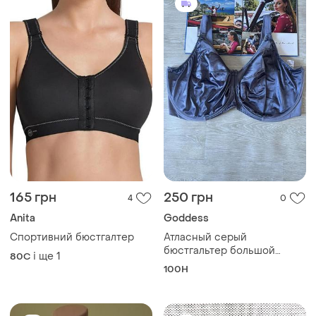
100H
250 грн
600 грн
1
0
263 грн
ASOS
розпродаж до 08 серп
Новий оксамитовий
бюстгальтер-корсет, розмір
Бюстгальтер м'який без