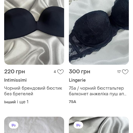
220 грн
300 грн
4
17
Intimissimi
Lingerie
Чорний брендовий бюстик
75а / чорний бюстгальтер
без бретелей
балконет анжеліка пуш ап
без бретель 👑 мега-об'єм
і ще
1
75A
Інший
та звабливе декольте! 🔥🔥
🔥