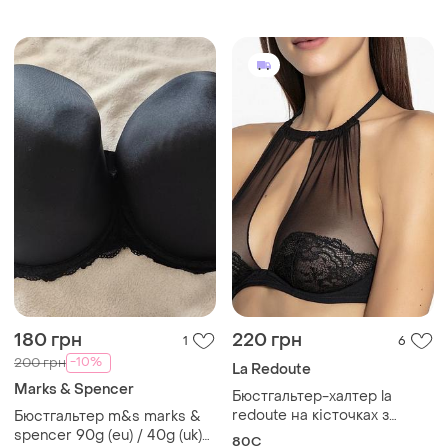
мереживом анжеліка
debenhams ✨
180 грн
220 грн
1
6
-10%
200 грн
La Redoute
Marks & Spencer
Бюстгальтер-халтер la
redoute на кісточках з
Бюстгальтер m&s marks &
високим горлом,
spencer 90g (eu) / 40g (uk)
80C