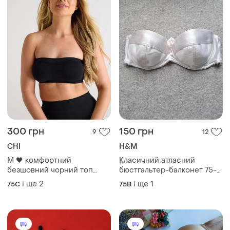
300 грн
150 грн
9
12
CHI
H&M
M 🖤 комфортний
Класичний атласний
безшовний чорний топ
бюстгальтер-балконет 75-
бандо бюстгальтер без
80 в
і ще
2
і ще
1
75C
75B
бретель