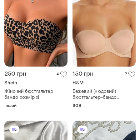
250 грн
150 грн
4
7
Shein
H&M
Жіночий бюстгальтер
Бежевий (нюдовий)
бандо розмір xl
бюстгальтер-бандо
(балконет) із гладкими
Інший
80B
формованими чашками без
бретелей розмір 80 в