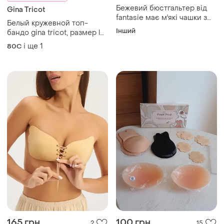
Бежевий бюстгальтер від
Gina Tricot
fantasie має м'які чашки з
Белый кружевной топ-
вишивкою та мереживом, а
Інший
бандо gina tricot, размер l
також прозорі бретелі.
(без косточек и бретелей)
і ще
1
розмір l.
80C
165 грн
100 грн
2
15