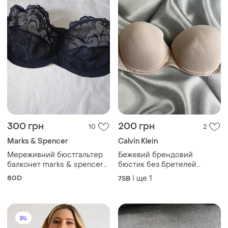
300 грн
200 грн
10
2
Marks & Spencer
Calvin Klein
Мереживний бюстгальтер
Бежевий брендовий
балконет marks & spencer
бюстик без бретелей
(uk 36d / eur 80d) —
75в/80в
80D
і ще
1
75B
ідеальний стан!