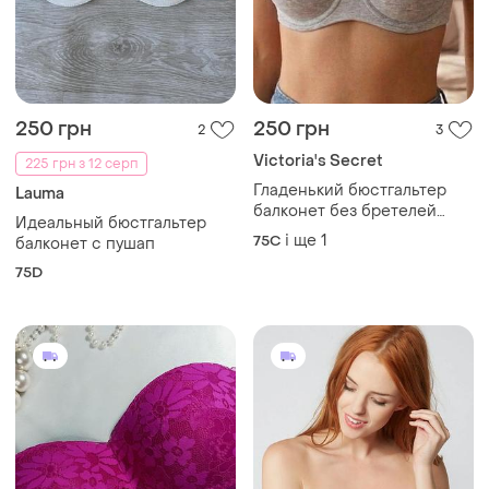
250 грн
250 грн
2
3
Victoria's Secret
225 грн з 12 серп
Гладенький бюстгальтер
Lauma
балконет без бретелей
Идеальный бюстгальтер
бюстгальтер пуш-ап
і ще
1
75C
балконет с пушап
victoria's secret
75D