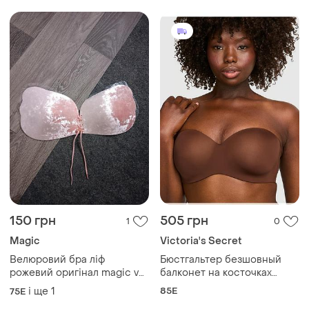
150 грн
505 грн
1
0
Magic
Victoria's Secret
Велюровий бра ліф
Бюстгальтер безшовный
рожевий оригінал magic va-
балконет на косточках
va-voom bra
чашка на тонком поролоне
і ще
1
85E
75E
victoria's secret