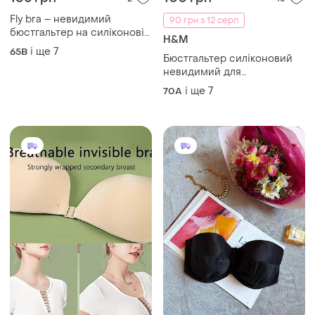
Fly bra – невидимий
90 грн з 12 серп
бюстгальтер на силіконовій
H&M
основі (чашка b, бежевий)
і ще
7
65B
Бюстгальтер силіконовий
невидимий для
підтягування грудей
і ще
7
70A
наклейки на груди