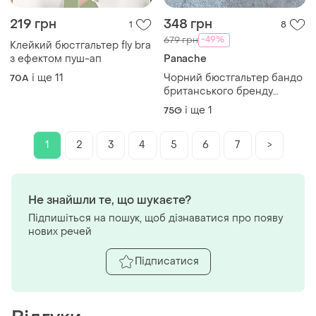
219 грн
348 грн
1
8
-49%
679 грн
Клейкий бюстгальтер fly bra
з ефектом пуш-ап
Panache
і ще
11
Чорний бюстгальтер бандо
70A
британського бренду
panache 75gg
і ще
1
75G
1
2
3
4
5
6
7
>
Не знайшли те, що шукаєте?
Підпишіться на пошук, щоб дізнаватися про появу
нових речей
Підписатися