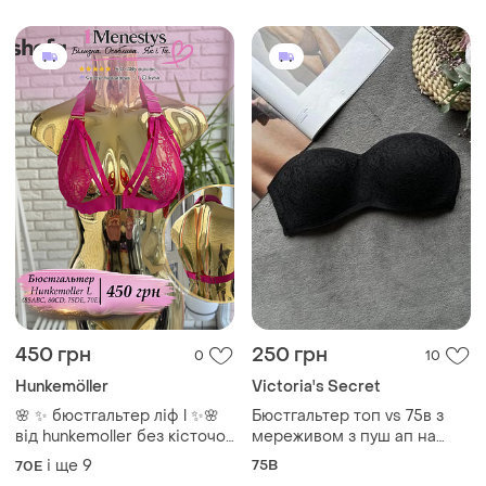
450 грн
250 грн
0
10
Hunkemöller
Victoria's Secret
🌸 ✨ бюстгальтер ліф l ✨🌸
Бюстгальтер топ vs 75в з
від hunkemoller без кісточок
мереживом з пуш ап на
70 e, 75 d e, 80 c d, 85 a b c
поролоні
і ще
9
75B
70E