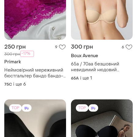
250 грн
300 грн
9
6
-17%
300 грн
Boux Avenue
Primark
65а / 70аа безшовний
невидимий нюдовий
Неймовірний мереживний
бюстгальтер балконет
бюстгальтер бандо бандо-
і ще
1
65A
анжеліка без бретель boux
топ без бретель primark
і ще
6
75C
avenue
TOP
TOP