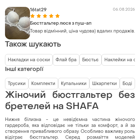
16tat29
06.08.2026
Бюстгальтер люся з пуш-ап
Товар відмінний, ціна чудова) вдалих продажів.
Також шукають
Накладки на соски
Флай бра
Бюстьє
Наклейки на со
Інші категорії
Трусики
Комплекти
Купальники
Шкарпетки
Боді
Жіночий бюстгальтер без
бретелей на SHAFA
Нижня білизна - це невід'ємна частина жіночого
гардероба, яка відповідає не тільки за комфорт, а й за
створення привабливого образу. Особливо важливу роль
відіграє бюстгальтер. Серед розмаїття моделей