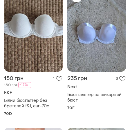
150 грн
235 грн
1
3
-17%
180 грн
Next
F&F
Бюстгальтер на шикарний
бюст
Білий бюсгалтер без
бретелей f&f, eur-70d
70F
70D