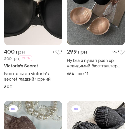
400 грн
299 грн
1
93
-20%
500 грн
Fly bra з пушап push up
Victoria's Secret
невидимий бюстгальтер
силіконовий клейкий флай
Бюстгальтер victoria's
і ще
11
65A
бра бюст ліф
secret гладкий чорний
багаторазовий
80E