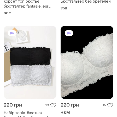
Корсет топ бюстьє
Бюстгальтер без бретелей
бюстгалтер fantasie, eur
95B
80c
80C
220 грн
220 грн
10
15
H&M
Набір топів-бюстьє/