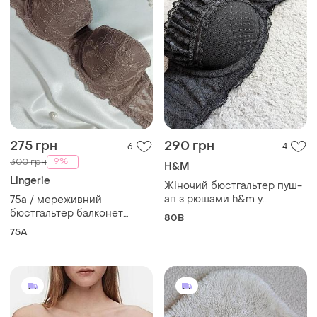
275 грн
290 грн
6
4
-9%
300 грн
H&M
Lingerie
Жіночий бюстгальтер пуш-
ап з рюшами h&m у
75а / мереживний
романтичному стилі
бюстгальтер балконет
80B
анжеліка пуш ап без
75A
бретель капучино 👑 нюанс!