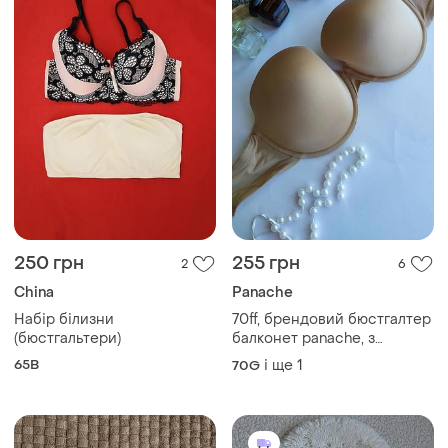
250 грн
255 грн
2
6
China
Panache
Набір білизни
70ff, брендовий бюстгалтер
(бюстгальтери)
балконет panache, з
нюансом
65B
і ще
1
70G