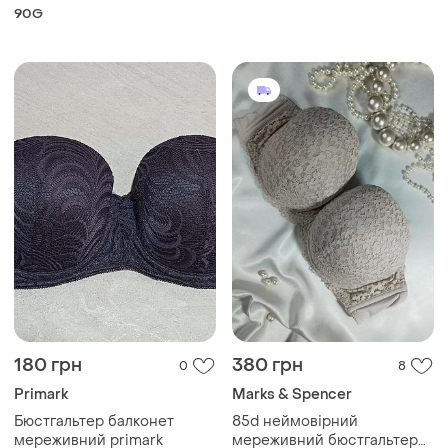
декорований
чорний
90G
напівпрозорою сіточкою та
мереживом на чашках
180 грн
380 грн
0
8
Primark
Marks & Spencer
Бюстгальтер балконет
85d неймовірний
мереживний primark
мереживний бюстгальтер