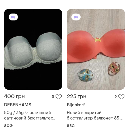
400 грн
225 грн
5
9
DEBENHAMS
Bijenkorf
80g / 36g ✨ розкішний
Новий відкритий
сатиновий бюстгальтер
бюстгальтер балконет 85 с
балконет без бретель з
без брителей
80G
85C