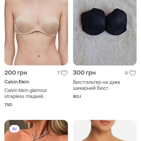
200 грн
300 грн
7
0
Calvin Klein
Бюстгальтер на дуже
шикарний бюст
Calvin klein glamour
strapless гладкий
80J
бюстгальтер – балконет
75D
(75d) пуш-ап