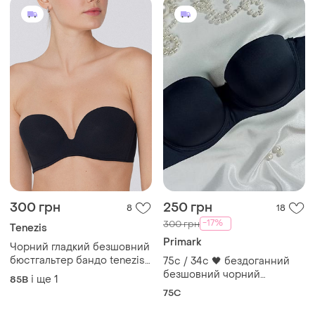
300 грн
250 грн
8
18
-17%
300 грн
Tenezis
Primark
Чорний гладкий безшовний
бюстгальтер бандо tenezis
75с / 34с 🖤 бездоганний
(італія) 38b 85b силікон
безшовний чорний
і ще
1
85B
бюстгальтер балконет
75C
primark — ідеальна
невидима підтримка! 🔥✨