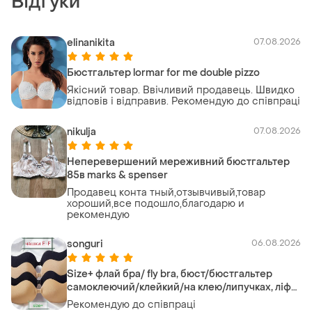
Відгуки
elinanikita
07.08.2026
Бюстгальтер lormar for me double pizzo
Якісний товар. Ввічливий продавець. Швидко
відповів і відправив. Рекомендую до співпраці
nikulja
07.08.2026
Неперевершений мереживний бюстгальтер
85в marks & spenser
Продавец конта тный,отзывчивый,товар
хороший,все подошло,благодарю и
рекомендую
songuri
06.08.2026
Size+ флай бра/ fly bra, бюст/бюстгальтер
самоклеючий/клейкий/на клею/липучках, ліф/
ліфчик силіконовий/невидимий, невидимка
Рекомендую до співпраці