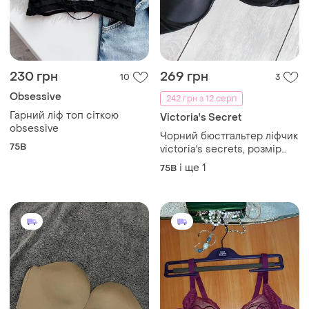
230 грн
269 грн
10
3
Obsessive
242 грн з 12 серп
Гарний ліф топ сіткою
Victoria's Secret
obsessive
Чорний бюстгальтер ліфчик
75B
victoria's secrets, розмір
75-80в
і ще
1
75B