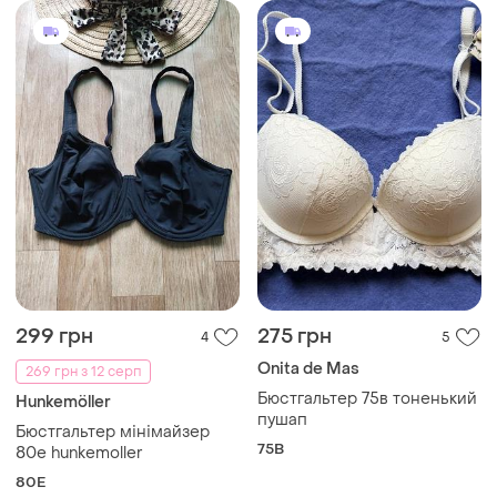
299 грн
275 грн
4
5
Onita de Mas
269 грн з 12 серп
Бюстгальтер 75в тоненький
Hunkemöller
пушап
Бюстгальтер мінімайзер
75B
80е hunkemoller
80E