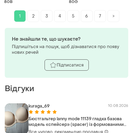
80B
80G
1
2
3
4
5
6
7
>
Не знайшли те, що шукаєте?
Підпишіться на пошук, щоб дізнаватися про появу
нових речей
Підписатися
Відгуки
kuraga_69
10.08.2026
Бюстгальтер lanny mode 11139 гладка базова
модель «спейсер» (spacer) із формованими
чашками на кісточках, створена для
Все чудово, рекомендую продавця 😊