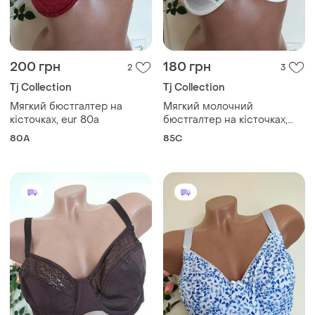
200 грн
180 грн
2
3
Tj Collection
Tj Collection
Мягкий бюстгалтер на
Мягкий молочний
кісточках, eur 80a
бюстгалтер на кісточках,
eur 85c
80A
85C