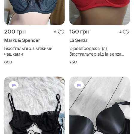
200 грн
150 грн
6
4
Marks & Spencer
La Senza
Бюстгальтер з м'якими
☆розпродаж☆ (л)
чашками
бюстгальтер від la senza
75с
85D
75C