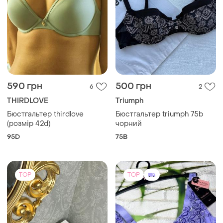
590 грн
500 грн
6
2
THIRDLOVE
Triumph
Бюстгальтер thirdlove
Бюстгальтер triumph 75b
(розмір 42d)
чорний
95D
75B
TOP
TOP