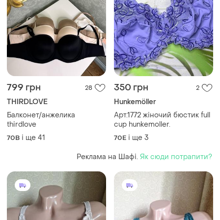
799 грн
350 грн
28
2
THIRDLOVE
Hunkemöller
Балконет/анжелика
Арт.1772 жіночий бюстик full
thirdlove
cup hunkemoller.
і ще
41
і ще
3
70B
70E
Реклама на Шафі.
Як сюди потрапити?