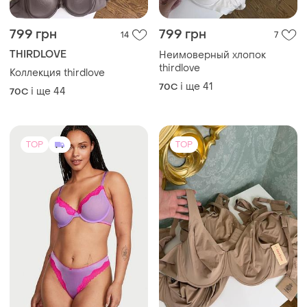
799 грн
799 грн
14
7
THIRDLOVE
Неимоверный хлопок
thirdlove
Коллекция thirdlove
і ще
41
70C
і ще
44
70C
TOP
TOP