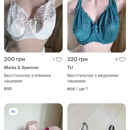
200 грн
220 грн
1
0
Marks & Spencer
TU
Бюстгальтер з м'якими
Бюстгальтер з ажурними
чашками
чашками
85D
і ще
1
80E