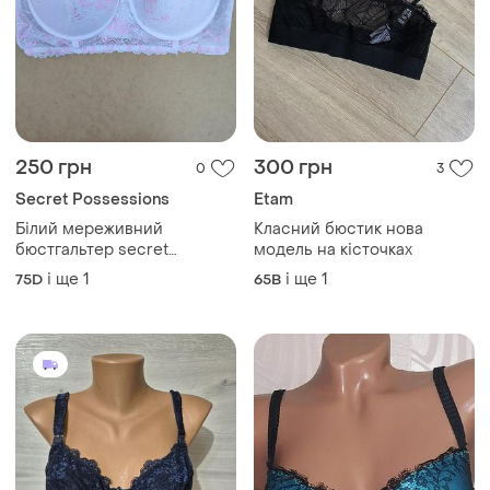
250 грн
300 грн
0
3
Secret Possessions
Etam
Білий мереживний
Класний бюстик нова
бюстгальтер secret
модель на кісточках
possessions
і ще
1
і ще
1
75D
65B