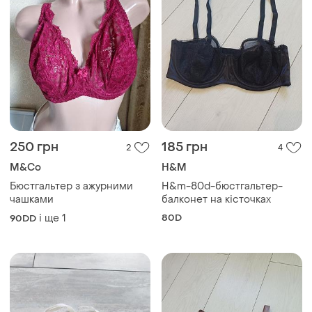
250 грн
185 грн
2
4
M&Co
H&M
Бюстгальтер з ажурними
H&m-80d-бюстгальтер-
чашками
балконет на кісточках
і ще
1
80D
90DD