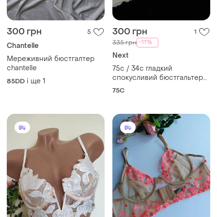
300 грн
300 грн
5
1
-11%
335 грн
Chantelle
Next
Мереживний бюстгалтер
chantelle
75с / 34с гладкий
спокусливий бюстгальтер
і ще
1
85DD
пуш ап next у кольорі
75C
"перлинний беж"! ✨