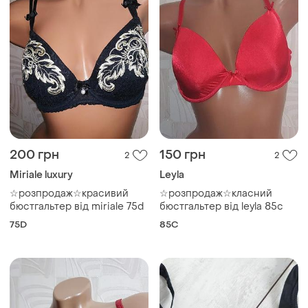
200 грн
150 грн
2
2
Miriale luxury
Leyla
☆розпродаж☆красивий
☆розпродаж☆класний
бюстгальтер від miriale 75d
бюстгальтер від leyla 85с
75D
85C