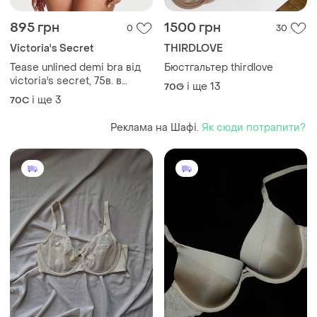
895 грн
1500 грн
0
30
Victoria's Secret
THIRDLOVE
Tease unlined demi bra від
Бюстгальтер thirdlove
victoria's secret, 75в. в
і ще
13
70G
наявності
і ще
3
70C
Реклама на Шафі.
Як сюди потрапити?