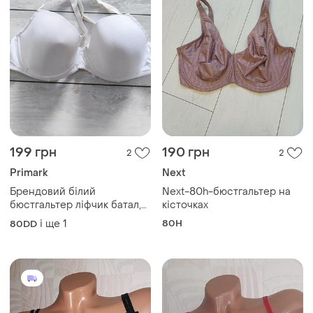
199 грн
190 грн
2
2
Primark
Next
Брендовий білий
Next-80h-бюстгальтер на
бюстгальтер ліфчик батал,
кісточках
розмір 36dd/90e
і ще
1
80H
80DD