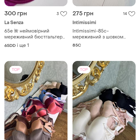
300 грн
275 грн
3
14
La Senza
Intimissimi
65e 🌺 неймовірний
Intimissimi-85c-
мереживний бюстгальтер
мереживний з шовком
кольору фуксії la senza
бюстгальтер на кісточках
і ще
1
85C
65DD
TOP
TOP