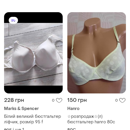
228 грн
150 грн
0
0
Marks & Spencer
Hanro
Білий великий бюстгальтер
☆розпродаж☆(л)
ліфчик, розмір 95 f
бюстгальтер hanro 80с
і ще
1
80C
90F