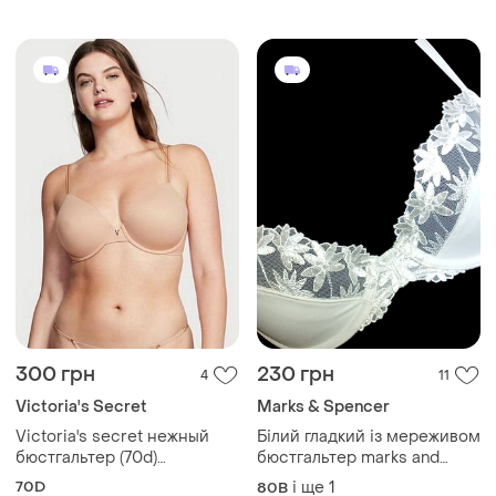
300 грн
230 грн
4
11
Victoria's Secret
Marks & Spencer
Victoria's secret нежный
Білий гладкий із мереживом
бюстгальтер (70d)
бюстгальтер marks and
разглаживание спины
spencer 80b
70D
і ще
1
80B