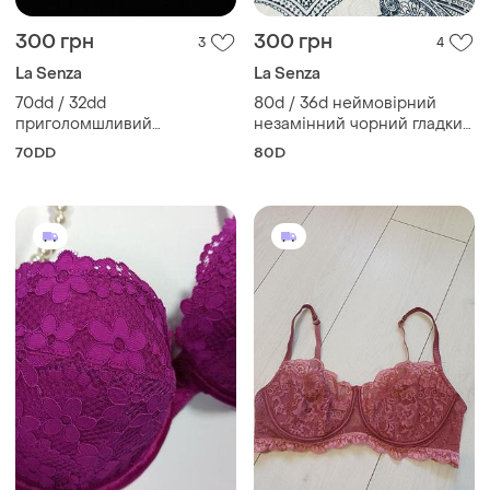
300 грн
300 грн
3
4
La Senza
La Senza
70dd / 32dd
80d / 36d неймовірний
приголомшливий
незамінний чорний гладкий
мереживний бюстгальтер
контурний бюстгальтер la
70DD
80D
пуш ап у кольорі м'яти la
senza
senza