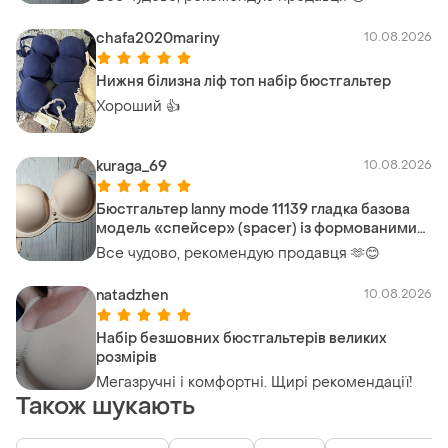
комфортного носіння кожен день
chafa2020mariny
10.08.2026
Нижня білизна ліф топ набір бюстгальтер
Хороший 👍
kuraga_69
10.08.2026
Бюстгальтер lanny mode 11139 гладка базова
модель «спейсер» (spacer) із формованими
чашками на кісточках, створена для
Все чудово, рекомендую продавця 🫶😊
комфортного носіння кожен день
natadzhen
10.08.2026
Набір безшовних бюстгальтерів великих
розмірів
Мегазручні і комфортні. Щирі рекомендації!
Також шукають