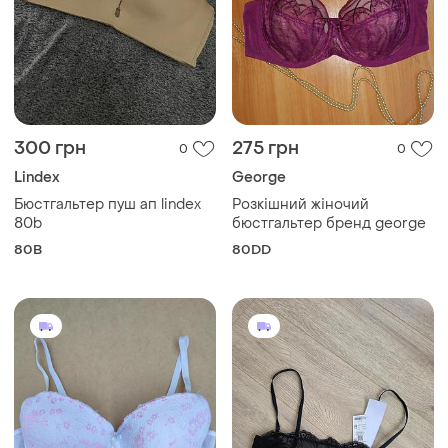
300 грн
275 грн
0
0
Lindex
George
Бюстгальтер пуш ап lindex
Розкішний жіночий
80b
бюстгальтер бренд george
80B
80DD