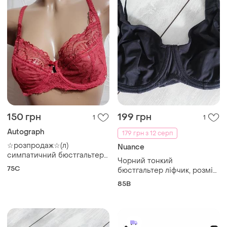
150 грн
199 грн
1
1
Autograph
179 грн з 12 серп
☆розпродаж☆(л)
Nuance
симпатичний бюстгальтер
Чорний тонкий
від autograph 75c
75C
бюстгальтер ліфчик, розмір
85в
85B