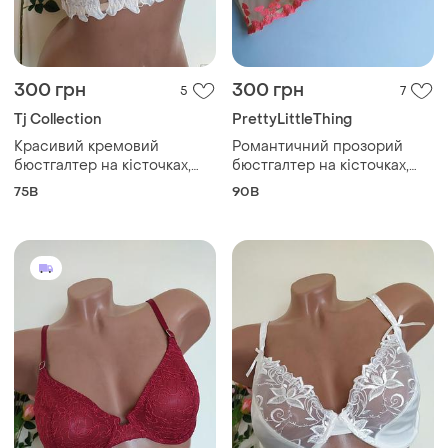
300 грн
300 грн
5
7
Tj Collection
PrettyLittleThing
Красивий кремовий
Романтичний прозорий
бюстгалтер на кісточках,
бюстгалтер на кісточках,
eur 75b
eur 90b
75B
90B