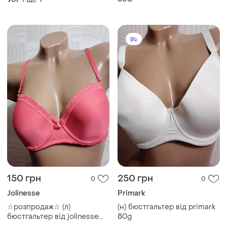
150 грн
250 грн
0
0
Jolinesse
Primark
☆розпродаж☆ (л)
(н) бюстгальтер від primark
бюстгальтер від jolinesse
80g
80в