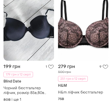
199 грн
279 грн
1
9
500 грн
179 грн з 12 серп
251 грн з 12 серп
Blind Date
H&M
Чорний бюстгальтер
H&m ліфчик бюстгальтер
ліфчик, розмір 85в,80в
пушап
75B
і ще
1
80B