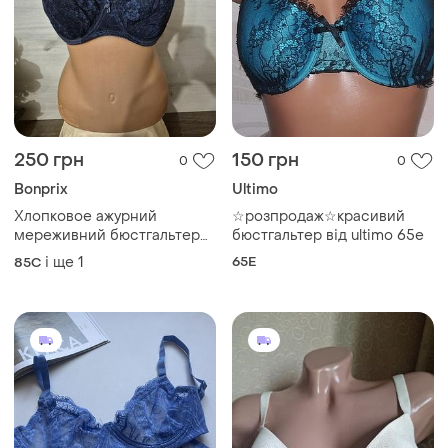
250 грн
150 грн
0
0
Bonprix
Ultimo
Хлопковое ажурний
☆розпродаж☆красивий
мереживний бюстгальтер
бюстгальтер від ultimo 65е
для годування зручний
і ще
1
65E
85C
приємний для тіла кісточки
м'яка чашка 85 90 с