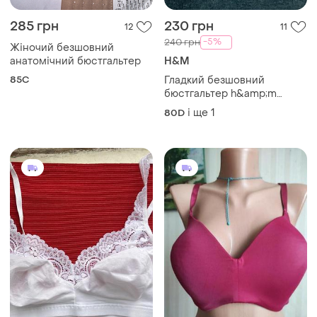
285 грн
230 грн
12
11
-5%
240 грн
Жіночий безшовний
анатомічний бюстгальтер
H&M
85C
Гладкий безшовний
бюстгальтер h&amp;m
кольору засмаги пуш-ап
і ще
1
80D
80d 85d