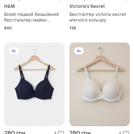
H&M
Victoria's Secret
Білий гладкий безшовний
Бюстгалтер victoria secret
бюстгальтер-майка-
м'ятного кольору
комбінація tchibo 85b
85C
75E
280 грн
280 грн
3
5