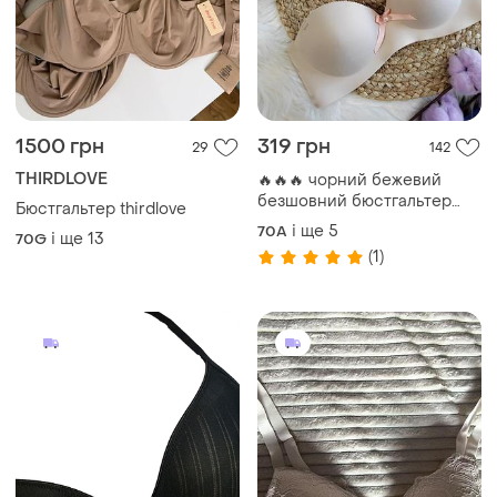
1500 грн
319 грн
29
142
THIRDLOVE
🔥🔥🔥 чорний бежевий
безшовний бюстгальтер
Бюстгальтер thirdlove
70а/в,75а/в ,80а/в🔥🔥🔥🔥
і ще
5
70A
і ще
13
70G
(1)