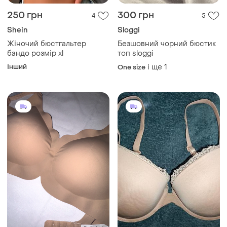
250 грн
300 грн
4
5
Shein
Sloggi
Жіночий бюстгальтер
Безшовний чорний бюстик
бандо розмір xl
топ sloggi
Інший
і ще
1
One size