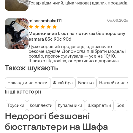
Товар відмінний, ціна чудова) вдалих продажів.
misssambuka111
06.08.2026
Мереживний бюст на кісточках без поролону
esmara 85c 90c 90d
Дуже хороший продавець, однозначно
рекомендую!❤️ Допомогла підібрати модель і
розмір, проконсультувала — усе на 10/10.
Швидко відповіла, оперативно відправила
замовлення, товар був якісно запакований.
Також шукають
Покупкою залишилася дуже задоволена.😍
Обов'язково ще повернуся за покупками. 🛍
Бажаю вам якомога більше вдалих продажів і
Накладки на соски
Флай бра
Бюстьє
Наклейки на со
вдячних покупців!🌸🌸🌸
Інші категорії
Трусики
Комплекти
Купальники
Шкарпетки
Боді
Недорогі безшовні
бюстгальтери на Шафа