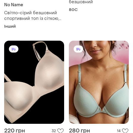
безшовний
No Name
80C
Світло-сірий безшовний
спортивний топ із сіткою,
розмір m/l
Інший
220 грн
280 грн
32
14