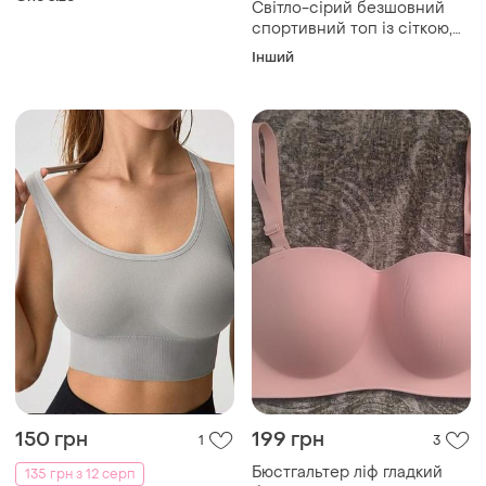
Світло-сірий безшовний
спортивний топ із сіткою,
розмір s-m
Інший
150 грн
199 грн
1
3
Бюстгальтер ліф гладкий
135 грн з 12 серп