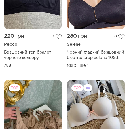
220 грн
250 грн
0
0
Pepco
Selene
Безшовний топ бралет
Чорний гладкий безшовний
чорного кольору
бюстгальтер selene 105d
без кісточок
75B
і ще
1
105D
TOP
TOP