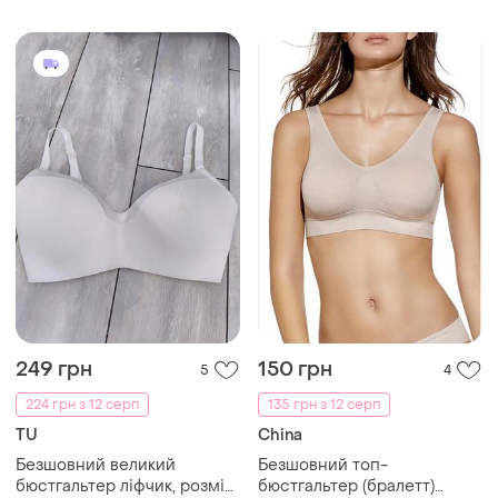
249 грн
150 грн
5
4
224 грн з 12 серп
135 грн з 12 серп
TU
China
Безшовний великий
Безшовний топ-
бюстгальтер ліфчик, розмір
бюстгальтер (бралетт)