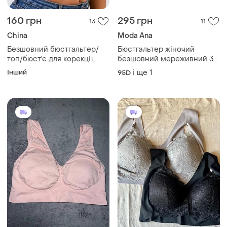
160 грн
295 грн
13
11
China
Moda Ana
Безшовний бюстгальтер/
Бюстгальтер жіночий
топ/бюст'є для корекції
безшовний мереживний 3xl
постави. розмір - "l"
xxxl чорний без кісточок
Інший
і ще
1
95D