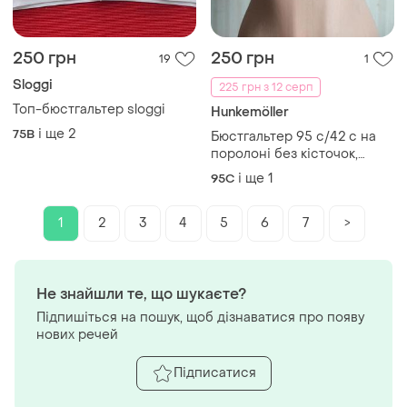
250 грн
250 грн
19
1
Sloggi
225 грн з 12 серп
Топ-бюстгальтер sloggi
Hunkemöller
і ще
2
75B
Бюстгальтер 95 с/42 с на
поролоні без кісточок,
бретелі трансформери
і ще
1
95C
1
2
3
4
5
6
7
>
Не знайшли те, що шукаєте?
Підпишіться на пошук, щоб дізнаватися про появу
нових речей
Підписатися