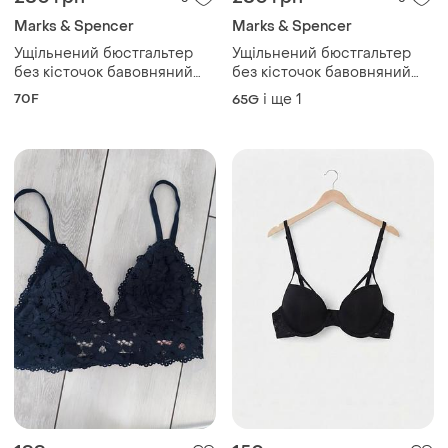
Marks & Spencer
Marks & Spencer
Ущільнений бюстгальтер
Ущільнений бюстгальтер
без кісточок бавовняний
без кісточок бавовняний
бавовна m&s collection 32e
бавовна m&s collection 65g
70F
і ще
1
65G
70f
75g