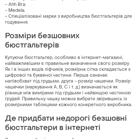
- Ahh Bra;
- Medela;
- Спеціалізовані марки з виробництва бюстгальтерів для
годування.
Розміри безшовних
бюстгальтерів
Купуючи бюстгальтер, особливо в інтернет-магазині,
найважливішим є правильне визначення свого розміру.
Як і в інших видів ліфчиків, розмірна сітка складається з
цифрової та буквеної частини. Перша означає
напівобхват під грудьми, друга - розмір чашечки. Розмір
чашечки (маркування A, B, C і т. д.) визначається як
різниця між вимірами під грудьми і найвищою частиною
грудей. Правильну чашку можна вибрати звірившись із
розмірними таблицями кожного конкретного виробника.
Де придбати недорогі безшовні
бюстгальтери в інтернеті