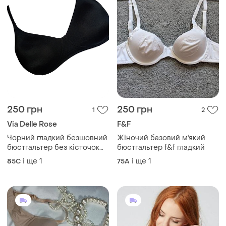
250 грн
250 грн
1
2
Via Delle Rose
F&F
Чорний гладкий безшовний
Жіночий базовий м'який
бюстгальтер без кісточок
бюстгальтер f&f гладкий
via delle vanita (італія) 85c
і ще
1
і ще
1
85C
75A
85d знімні бретелі