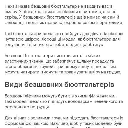
Нехай назва безшовні бюстгальтер не вводить вас в
оману. У цієї деталі нижньої білизни шви таки є, але не
скрізь. У безшовних бюстгальтерів швів немає на самій
філіжанці, і вона, як правило, скроєна разом з бретелями.
Такі бюстгальтери ідеально підійдуть для дівчат із ніжною
чутливою шкірою. Хороші ці моделі як бюстгальтери для
годування і для тих, хто любить одяг, що обтягує.
Безшовні бюстгальтери виготовляють із м'яких
еластичних тканин, що забезпечує щільну посадку та
гарне облягання грудей. При цьому відсутні деталі, які
можуть натирати, тиснути та травмувати шкіру на грудях.
Види безшовних бюстгальтерів
Безшовні ліфчики можуть бути з м'якими філіжанками.
Такі моделі ідеально підійдуть володаркам невеликого та
середнього погруддя.
Для дівчат з великими грудьми підходять бюстгальтери із
формованою чашкою. Важливо, щоб у таких моделях були