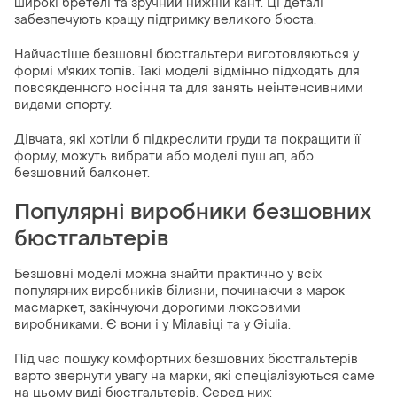
широкі бретелі та зручний нижній кант. Ці деталі
забезпечують кращу підтримку великого бюста.
Найчастіше безшовні бюстгальтери виготовляються у
формі м'яких топів. Такі моделі відмінно підходять для
повсякденного носіння та для занять неінтенсивними
видами спорту.
Дівчата, які хотіли б підкреслити груди та покращити її
форму, можуть вибрати або моделі пуш ап, або
безшовний балконет.
Популярні виробники безшовних
бюстгальтерів
Безшовні моделі можна знайти практично у всіх
популярних виробників білизни, починаючи з марок
масмаркет, закінчуючи дорогими люксовими
виробниками. Є вони і у Мілавіці та у Giulia.
Під час пошуку комфортних безшовних бюстгальтерів
варто звернути увагу на марки, які спеціалізуються саме
на цьому виді бюстгальтерів. Серед них: