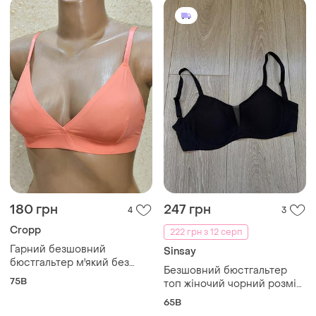
180 грн
247 грн
4
3
Cropp
222 грн з 12 серп
Гарний безшовний
Sinsay
бюстгальтер м'який без
Безшовний бюстгальтер
кісточок uk34в eur75в
75B
топ жіночий чорний розмір
xs
65B