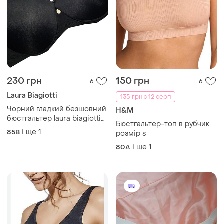
230 грн
150 грн
6
6
Laura Biagiotti
135 грн з 12 серп
Чорний гладкий безшовний
H&M
бюстгальтер laura biagiotti
Бюстгальтер-топ в рубчик
(італія) 85b
і ще
1
85B
розмір s
і ще
1
80A