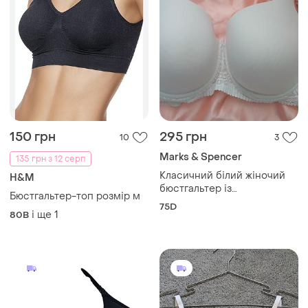
150 грн
295 грн
10
3
Marks & Spencer
135 грн з 12 серп
Класичний білий жіночий
H&M
бюстгальтер із
Бюстгальтер-топ розмір м
формованою гладкою
75D
і ще
1
чашкою та широким
80B
мереживним поясом
(корсажною частиною)