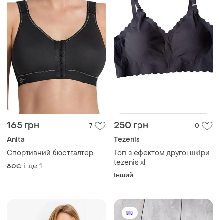
165 грн
250 грн
7
0
Anita
Tezenis
Спортивний бюстгалтер
Топ з ефектом другої шкіри
tezenis xl
і ще
1
80C
Інший