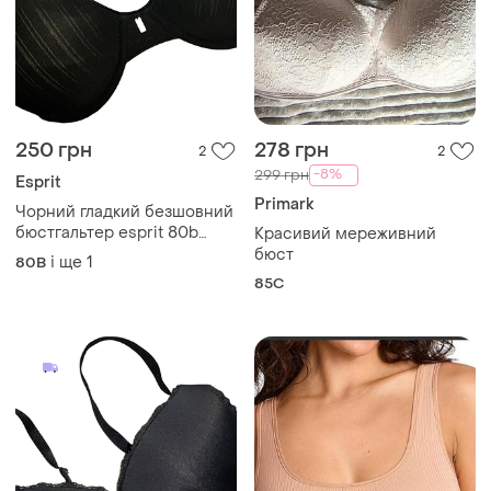
250 грн
278 грн
2
2
-8%
299 грн
Esprit
Primark
Чорний гладкий безшовний
бюстгальтер esprit 80b
Красивий мереживний
бретелі трансформери
бюст
і ще
1
80B
85C