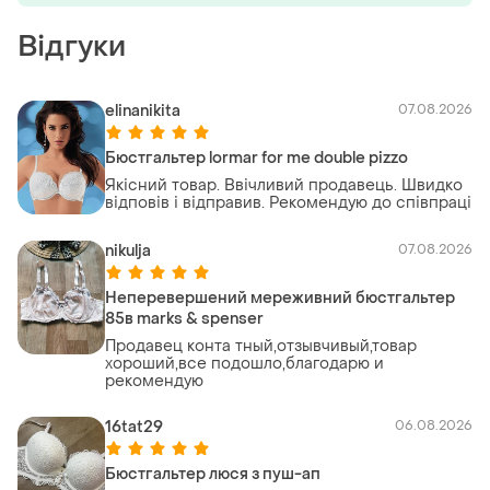
Відгуки
elinanikita
07.08.2026
Бюстгальтер lormar for me double pizzo
Якісний товар. Ввічливий продавець. Швидко
відповів і відправив. Рекомендую до співпраці
nikulja
07.08.2026
Неперевершений мереживний бюстгальтер
85в marks & spenser
Продавец конта тный,отзывчивый,товар
хороший,все подошло,благодарю и
рекомендую
16tat29
06.08.2026
Бюстгальтер люся з пуш-ап