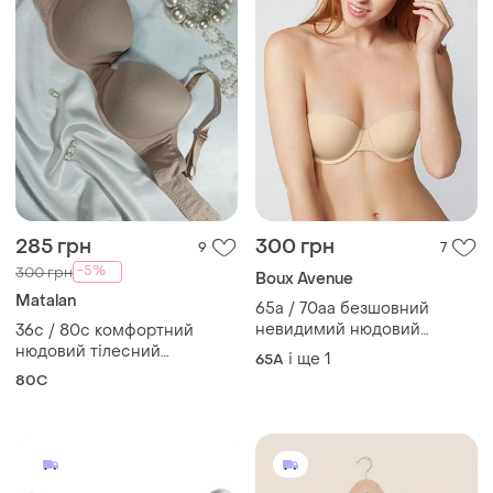
285 грн
300 грн
9
7
-5%
300 грн
Boux Avenue
Мatalan
65а / 70аа безшовний
невидимий нюдовий
36с / 80с комфортний
бюстгальтер балконет
нюдовий тілесний
і ще
1
65A
анжеліка без бретель boux
безшовний бюстгальтер
80C
avenue
matalan