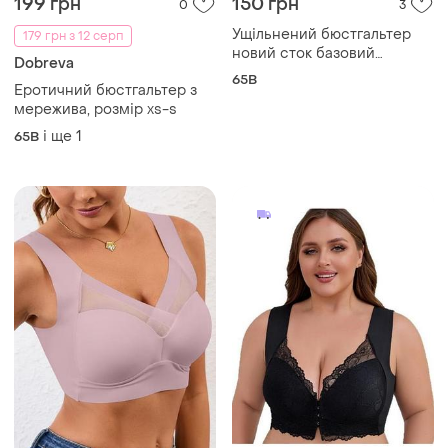
199 грн
150 грн
0
3
Ущільнений бюстгальтер
179 грн з 12 серп
новий сток базовий
Dobreva
класичний
65B
Еротичний бюстгальтер з
мережива, розмір xs-s
і ще
1
65B