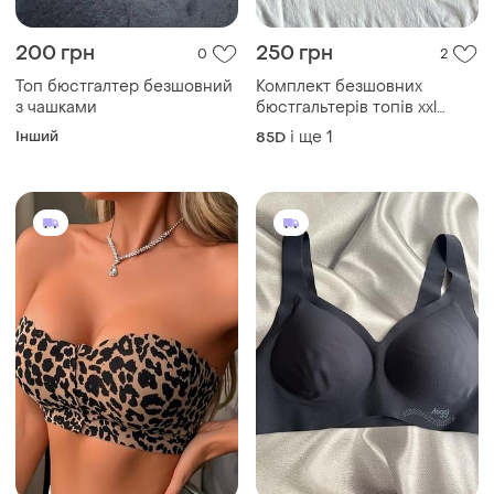
200 грн
250 грн
0
2
Топ бюстгалтер безшовний
Комплект безшовних
з чашками
бюстгальтерів топів xxl
чорний та сірий
Інший
і ще
1
85D