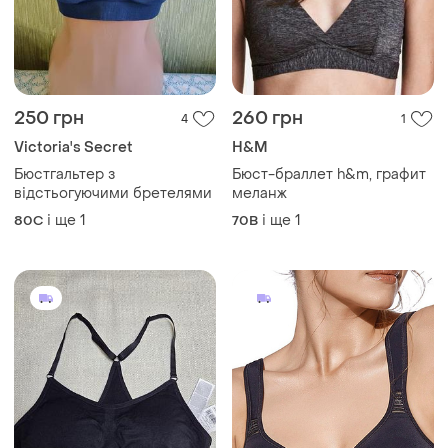
250 грн
260 грн
4
1
Victoria's Secret
H&M
Бюстгальтер з
Бюст-браллет h&m, графит
відстьогуючими бретелями
меланж
і ще
1
і ще
1
80C
70B