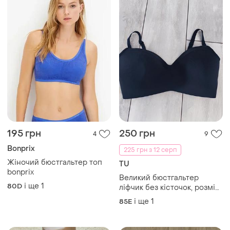
195 грн
250 грн
4
9
Bonprix
225 грн з 12 серп
Жіночий бюстгальтер топ
TU
bonprix
Великий бюстгальтер
і ще
1
80D
ліфчик без кісточок, розмір
38е
і ще
1
85E