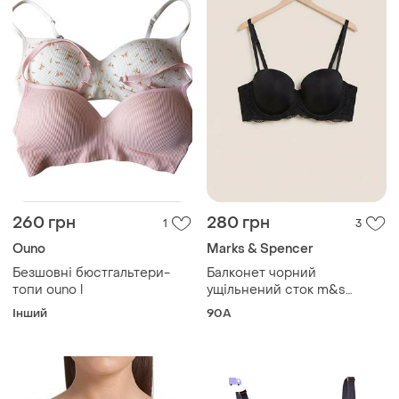
260 грн
280 грн
1
3
Ouno
Marks & Spencer
Безшовні бюстгальтери-
Балконет чорний
топи ouno l
ущільнений сток m&s
collection 40a 90a
Інший
90A