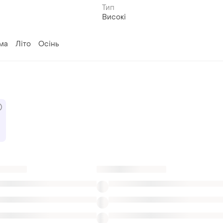
Тип
Високі
ма
Літо
Осінь
тгальтери
Жіночий одяг Staff
вняні люрекс
Бавовняні шкарпетки
Шкарпетки махра