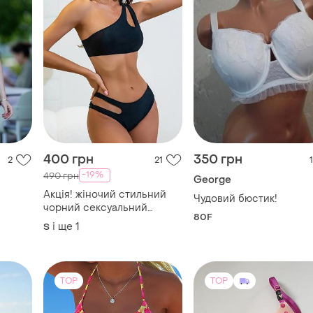
400 грн
350 грн
2
21
1
-19%
490 грн
George
Акція! жіночий стильний
Чудовий бюстик!
чорний сексуальний
80F
купальник на одне плече
і ще
1
S
роздільний
TOP
TOP