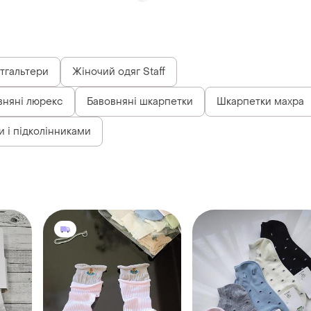
 і підколінниками
480 грн
45 грн
3
39
1