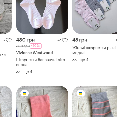
-30%
680 грн
Жіночі шкарпетки різні
Vivienne Westwood
моделі
тки
Шкарпетки бавовняні літо-
і ще
4
36
весна
і ще
4
36