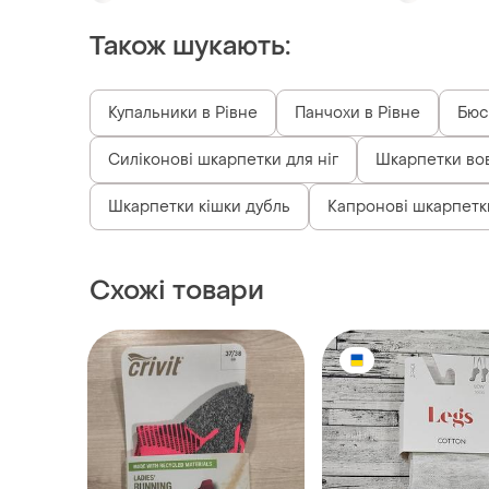
Шкарпетки кішки дубль
Капронові шкарпетки
Схожі товари
100 грн
199 грн
58