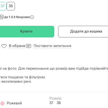
37
38
до 1.5 ₴ бонусних
Купити
Додати до кошика
В обране
Поставити запитання
4
тні на фото. Для переконання що розмір вам підійде порівняйт
йтеся пошуком та фільтром.
ексклюзивні речі.
Розмір:
37
38
Рожевий