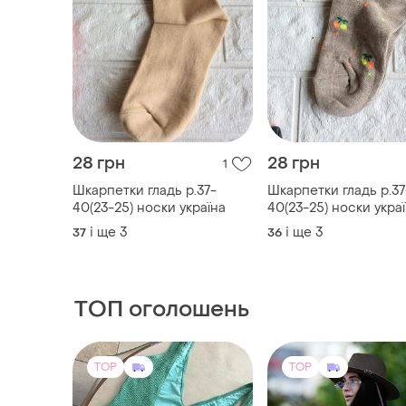
28 грн
28 грн
1
Шкарпетки гладь р.37-
Шкарпетки гладь р.37
40(23-25) носки україна
40(23-25) носки укра
і ще
3
і ще
3
37
36
ТОП оголошень
TOP
TOP