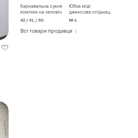
Карнавальна сукня
Юбка міді
комтюм на хеловін
джинсова спідниця
синя юбка
42 / XL / 50
M-L
Всі товари продавця