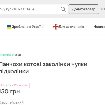
Додати товар
Зроблено в Україні
Для захисників
Новин
В наявності
2 шт
Панчохи котові заколінки чулки
підколінки
135 грн з 12 серпня
150 грн
Європейський