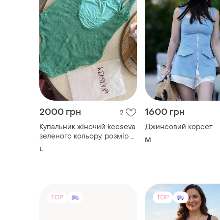
2000 грн
1600 грн
2
Купальник жіночий keeseva
Джинсовий корсет
зеленого кольору, розмір л,
M
в рубчик
L
TOP
TOP