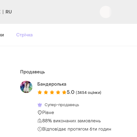
RU
Вхід
|
Реєстрація
ки
Стрічка
Продавець
Бандеролька
5.0
(3454 оцінки)
Супер-продавець
Рівне
88% виконаних замовлень
Відповідає протягом 6ти годин