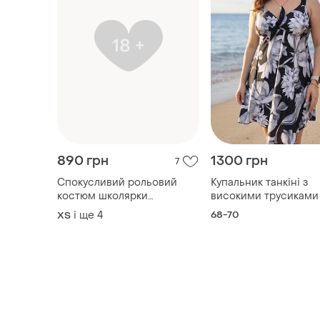
890 грн
1300 грн
7
Спокусливий рольовий
Купальник танкіні з
костюм школярки
високими трусиками
(мереживний топ +
і ще
4
68-70
ХS
спідниця з мереживом +
панчохи + трусики)