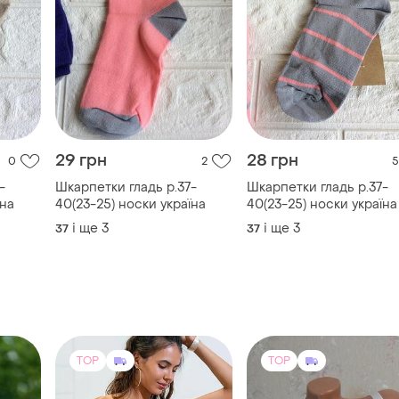
29 грн
28 грн
0
2
5
-
Шкарпетки гладь р.37-
Шкарпетки гладь р.37-
їна
40(23-25) носки україна
40(23-25) носки україна
і ще
3
і ще
3
37
37
TOP
TOP