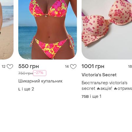
550 грн
1001 грн
12
14
18
-27%
750 грн
Victoria's Secret
Шикарний купальник
Бюстгальтер victoria's
secret 🔥акція! 🔥отрим
і ще
2
L
знижку 13%
і ще
1
75B