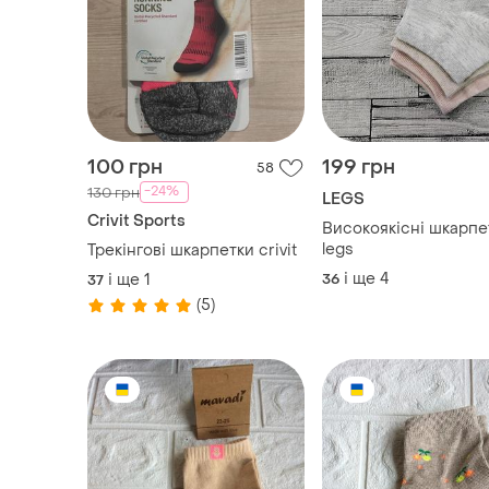
-24%
130 грн
LEGS
Crivit Sports
Високоякісні шкарпе
legs
Трекінгові шкарпетки crivit
і ще
4
і ще
1
36
37
(5)