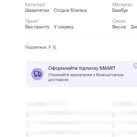
Категорії:
Матеріал
Шкарпетки
Спідня білизна
Бамбук
Принт
Сезон
Без принту
У смужку
Весна
Зи
Поділитися:
Оформлюйте підписку SMART
Отримайте замовлення з безкоштовною
доставкою
Також шукають:
Купальники в Рівне
Панчохи в Рівне
Бюс
Силіконові шкарпетки для ніг
Шкарпетки во