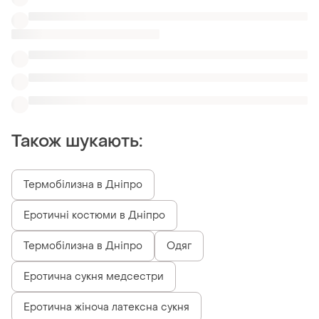
Еротична сукня медсестри
Еротична жіноча латексна сукня
Білі пеньюари ранок нареченої
Білизна ранок нареченої дубль
Чорні видовжені пеньюари
Пеньюари піжами
Схожі товари