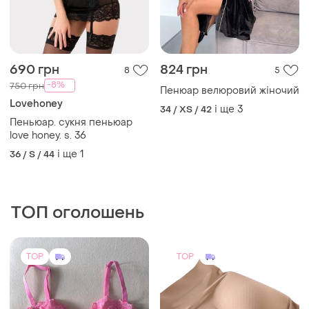
TOP
TOP
644 грн
440 грн
6
261
Корсетний топ
Пуш-ап безшовні шорти
primark,70,75,80,85,90
труси-шорти пушап, push-
b,c,d,dd,e,f,g,h,i
up труси для збільшення
і ще
4
і ще
5
ХS
ХS
попи накладна попа 3108
(5)