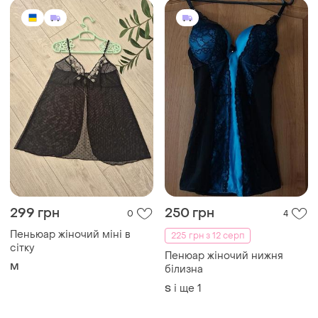
M
білизна
і ще
1
S
1100 грн
2500 грн
0
3
Hunkemöller
Autograph