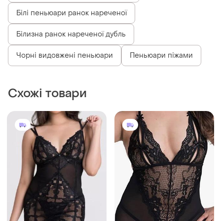
580 грн
450 грн
5
13
Lovehoney
Lovehoney
Пеньюар lovehoney
Бюстье пеньюар та трусики
lovehoney
і ще
2
38 / M / 46
і ще
3
36 / S / 44