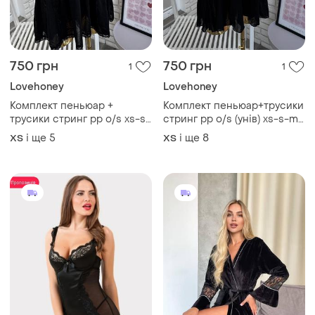
690 грн
824 грн
8
5
-8%
750 грн
Пенюар велюровий жіночий
Lovehoney
і ще
3
34 / XS / 42
Пеньюар. сукня пеньюар
love honey. s. 36
і ще
1
36 / S / 44
ТОП оголошень