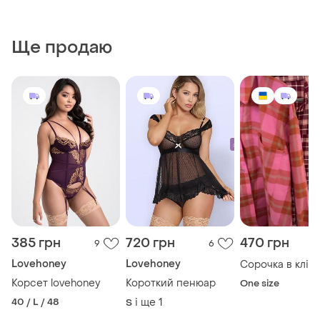
Ще продаю
385 грн
720 грн
470 грн
9
6
Lovehoney
Lovehoney
Сорочка в кліт
Корсет lovehoney
Короткий пенюар
One size
40 / L / 48
і ще
1
S