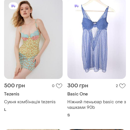
чашками 90b
L
S
299 грн
250 грн
0
4
Пеньюар жіночий міні в
225 грн з 12 серп
сітку
Пенюар жіночий нижня