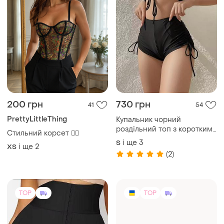
TOP
TOP
599 грн
899 грн
35
1
Шорти для моделювання
Напівпрозорий
талії та підвищення об'єму
мереживний пенюар з
сідниць
трусиками та панчохами,
і ще
2
і ще
3
M
S
do4076