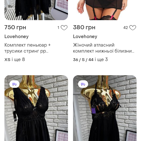
750 грн
750 грн
1
1
Lovehoney
Lovehoney
Комплект пеньюар +
Комплект пеньюар+трусики
трусики стринг рр o/s xs-s-
стринг рр o/s (унів) xs-s-m-l
m-l від lovehoney
від lovehoney
і ще
5
і ще
8
ХS
ХS