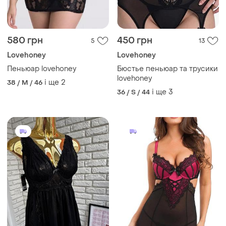
750 грн
380 грн
1
42
Lovehoney
Lovehoney
Комплект пеньюар +
Жіночий атласний
трусики стринг рр
комплект нижньої білизни
універсальний (s-m-l) від
lovehoney
і ще
8
і ще
3
ХS
36 / S / 44
lovehoney