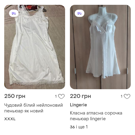
пеньюар як новий
Класна атласна сорочка
пеньюар lingerie
XXXL
і ще
1
36
Завантажуйте додаток
Купуйте речі і спілкуйтесь у будь-якому місці
Як це працює?
Україна, 02121, місто Київ, Харківське шосе, будинок
201-203, літера 4Г
Політика конфіденційності
Договір-оферта