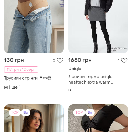
TOP
TOP
200 грн
730 грн
41
54
PrettyLittleThing
Купальник чорний
роздільний топ з короткими
Стильний корсет ❤️‍🔥
рукавами та шортики
і ще
3
S
і ще
2
ХS
(2)