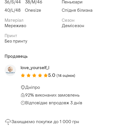
36/S/44
38/M/46
Пеньюари
40/L/48
Onesize
Спідня білизна
Матеріал
Сезон
Мереживо
Демісезон
Принт
Без принту
Продавець
love_yourself_l
5.0
(14 оцінок)
Дніпро
92% виконаних замовлень
Відповідає впродовж 3 днів
Захищаємо покупки до 1 000 грн