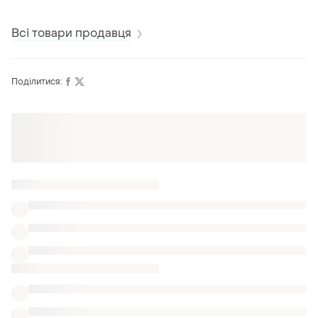
Всі товари продавця
Поділитися:
Оформлюйте підписку SMART
Отримайте замовлення з безкоштовною
доставкою
Також шукають:
Термобілизна в Дніпро
Еротичні костюми в Дніпро
Термобілизна в Дніпро
Одяг