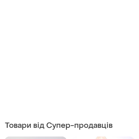
Товари від Супер-продавців
500 грн
300 грн
0
2
Tezenis
Basic One
Сукня комбінація tezenis
Ніжний пеньюар basic one з