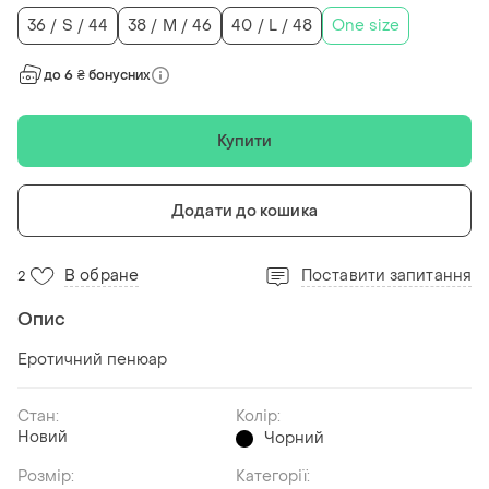
36 / S / 44
38 / M / 46
40 / L / 48
One size
до 6 ₴ бонусних
Купити
Додати до кошика
В обране
Поставити запитання
2
Опис
Еротичний пенюар
Стан:
Колір:
Новий
Чорний
Розмір:
Категорії: