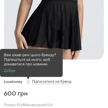
Вам цікаві речі цього бренду?
Підпишіться на нього, щоб
В наявності
1 шт
дізнаватися про новинки
Пенюар lovehoney
Добре
Підписатися на бренд
Lovehoney
600 грн
Розмір EU/Міжнародний/UA