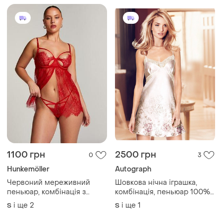
Червоний мереживний
Шовкова нічна іграшка,
пеньюар, комбінація з
комбінація, пеньюар 100%
трусиками private collection
шовк autograph
і ще
2
і ще
1
S
S
hunkemoller
250 грн
220 грн
1
1
Lingerie
Чудовий білий нейлоновий