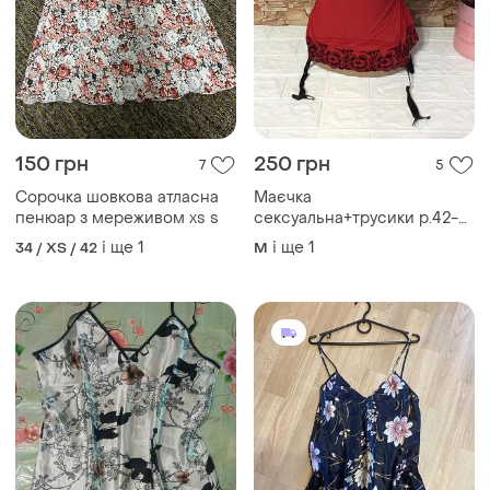
150 грн
250 грн
7
5
Сорочка шовкова атласна
Маєчка
пенюар з мереживом xs s
сексуальна+трусики р.42-
44з підтяжками для панчіх
і ще
1
і ще
1
34 / XS / 42
M
для сну\еротична