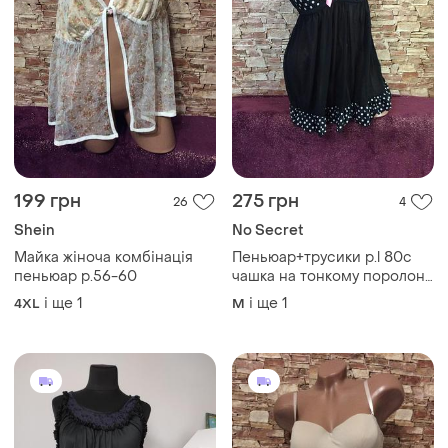
199 грн
275 грн
26
4
Shein
No Secret
Майка жіноча комбінація
Пеньюар+трусики р.l 80с
пеньюар р.56-60
чашка на тонкому поролоні
на кісточках
і ще
1
і ще
1
4XL
M