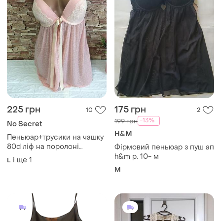
225 грн
175 грн
10
2
-13%
199 грн
No Secret
H&M
Пеньюар+трусики на чашку
80d ліф на поролоні
Фірмовий пеньюар з пуш ап
попереду на застібці і
h&m р. 10- м
і ще
1
L
зав'язках нічна
M