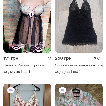
191 грн
250 грн
8
9
Пеньюар/нічна сорочка.
Сорочка,ночнушечка,пенюар
і ще
1
і ще
1
38 / M / 46
36 / S / 44