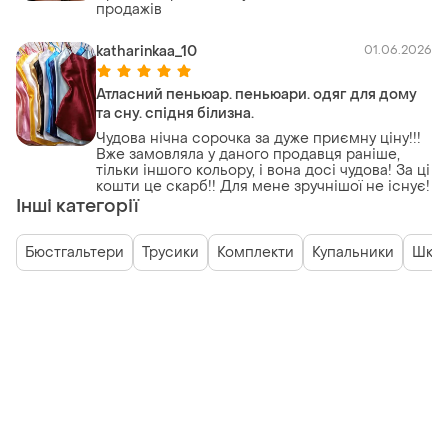
продажів
katharinkaa_10
01.06.2026
Атласний пеньюар. пеньюари. одяг для дому
та сну. спідня білизна.
Чудова нічна сорочка за дуже приємну ціну!!!
Вже замовляла у даного продавця раніше,
тільки іншого кольору, і вона досі чудова! За ці
кошти це скарб!! Для мене зручнішої не існує!
Інші категорії
Бюстгальтери
Трусики
Комплекти
Купальники
Шкар