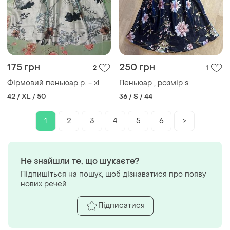
175 грн
250 грн
2
1
Фірмовий пеньюар р. - xl
Пеньюар , розмір s
42 / XL / 50
36 / S / 44
1
2
3
4
5
6
>
Не знайшли те, що шукаєте?
Підпишіться на пошук, щоб дізнаватися про появу
нових речей
Підписатися