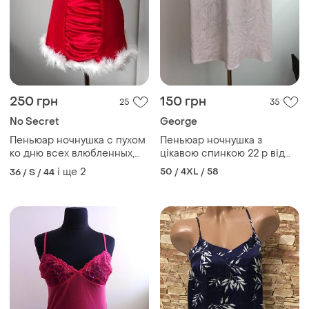
250 грн
150 грн
25
35
No Secret
George
Пеньюар ночнушка с пухом
Пеньюар ночнушка з
ко дню всех влюбленных,
цікавою спинкою 22 р від
день святого валентина от
george
і ще
2
50 / 4XL / 58
36 / S / 44
no secret