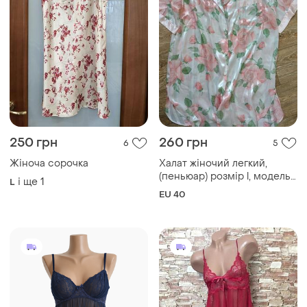
250 грн
260 грн
6
5
Жіноча сорочка
Халат жіночий легкий,
(пеньюар) розмір l, модель
і ще
1
L
оверсайз 🌸
EU 40