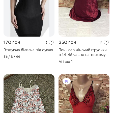
170 грн
250 грн
5
14
Втягуюча білизна під сукню
Пеньюар жіночий+трусики
р.44-46 чашка на тонкому
36 / S / 44
поролоні без кісточок нічна
і ще
1
M
сорочка