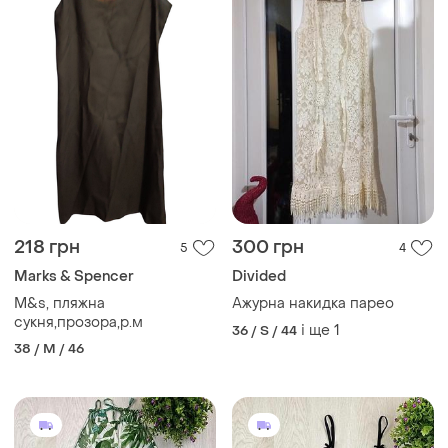
218 грн
300 грн
5
4
Marks & Spencer
Divided
M&s, пляжна
Ажурна накидка парео
сукня,прозора,р.м
і ще
1
36 / S / 44
38 / M / 46