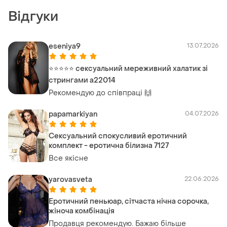
Відгуки
eseniya9
13.07.2026
⭐⭐⭐⭐⭐ сексуальний мереживний халатик зі
стрингами a22014
Рекомендую до співпраці 🙌
papamarkiyan
04.07.2026
Сексуальний спокусливий еротичний
комплект - еротична білизна 7127
Все якісне
yarovasveta
22.06.2026
Еротичний пеньюар, сітчаста нічна сорочка,
жіноча комбінація
Продавця рекомендую. Бажаю більше