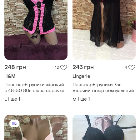
248 грн
243 грн
12
4
H&M
Lingerie
Пеньюар+трусики жіночий
Пеньюар+трусики 75в
р.48-50 80в нічна сорочка
жіночий гіпюр сексуальний
ліф пуш-ап на кісточках
і ще
1
і ще
1
L
M