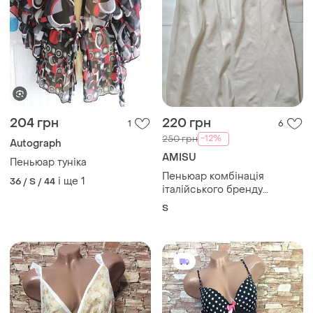
204 грн
220 грн
1
6
-12%
250 грн
Autograph
AMISU
Пеньюар туніка
Пеньюар комбінація
і ще
1
36 / S / 44
італійського бренду
yamamay р. - s
S