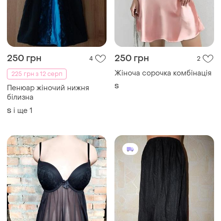
250 грн
250 грн
4
2
Жіноча сорочка комбінація
225 грн з 12 серп
S
Пенюар жіночий нижня
білизна
і ще
1
S