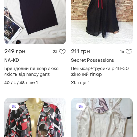
249 грн
211 грн
25
16
NA-KD
Secret Possessions
Брендовий пенюар люкс
Пеньюар+трусики р.48-50
якість від nancy ganz
жіночий гіпюр
і ще
1
і ще
1
40 / L / 48
XL