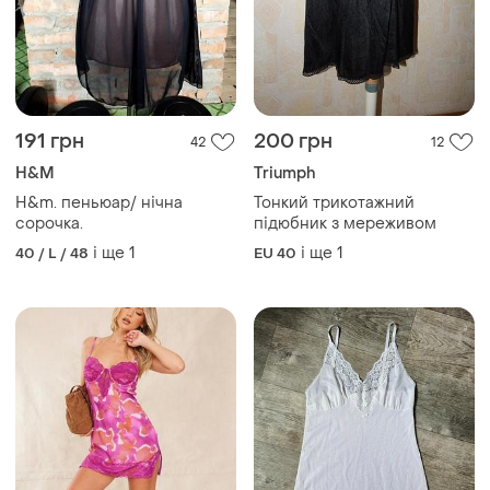
191 грн
200 грн
42
12
H&M
Triumph
H&m. пеньюар/ нічна
Тонкий трикотажний
сорочка.
підюбник з мереживом
і ще
1
і ще
1
40 / L / 48
EU 40