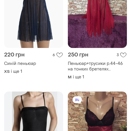
220 грн
250 грн
6
3
Синій пеньюар
Пеньюар+трусики р.44-46
на тонких бретелях
і ще
1
ХS
прозорий
і ще
1
M