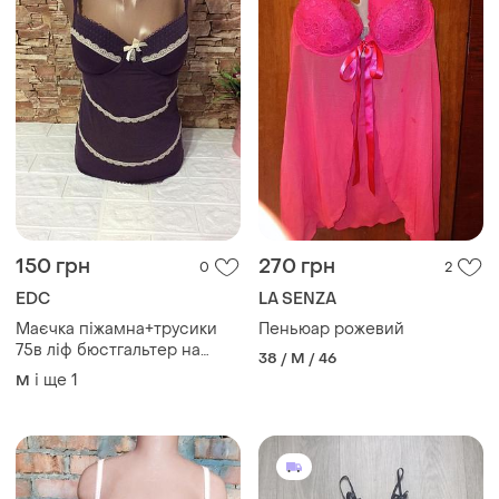
150 грн
270 грн
0
2
EDC
LA SENZA
Маєчка піжамна+трусики
Пеньюар рожевий
75в ліф бюстгальтер на
38 / M / 46
кісточках на тонкому
і ще
1
M
поролоні