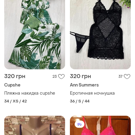
320 грн
320 грн
23
37
Cupshe
Ann Summers
Пляжна накидка cupshe
Еротичная ночнушка
34 / XS / 42
36 / S / 44