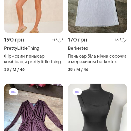
190 грн
170 грн
11
16
PrettyLittleThing
Berkertex
Фірмовий пеньюар
Пеньюар,біла нічна сорочка
комбінація pretty little thing
з мереживом berkertex
р. - 10-38-м
розмір м
38 / M / 46
38 / M / 46