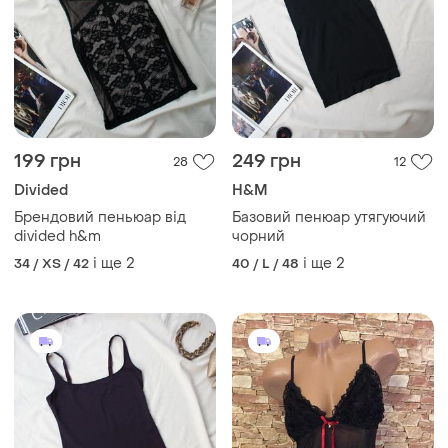
199 грн
249 грн
28
12
Divided
H&M
Брендовий пеньюар від
Базовий пенюар утягуючий
divided h&m
чорний
і ще
2
і ще
2
34 / XS / 42
40 / L / 48