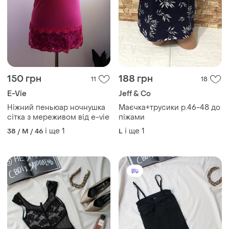
150 грн
188 грн
11
18
E-Vie
Jeff & Co
Ніжний пеньюар ночнушка
Маєчка+трусики р.46-48 до
сітка з мереживом від e-vie
піжами
і ще
1
і ще
1
38 / M / 46
L