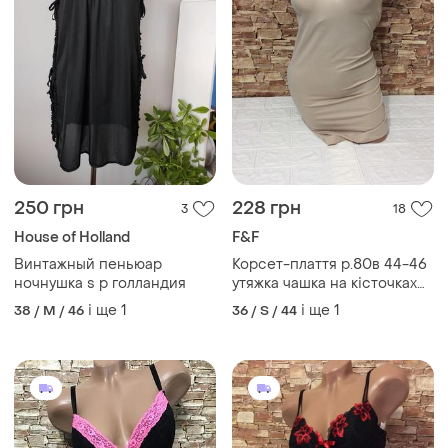
250 грн
228 грн
3
18
House of Holland
F&F
Винтажный пеньюар
Корсет-плаття р.80в 44-46
ночнушка s р голландия
утяжка чашка на кісточках
на поролоні
і ще
1
і ще
1
38 / M / 46
36 / S / 44