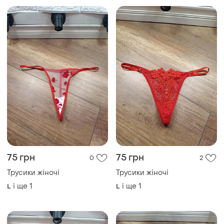
75 грн
75 грн
0
2
Трусики жіночі
Трусики жіночі
і ще
1
і ще
1
L
L