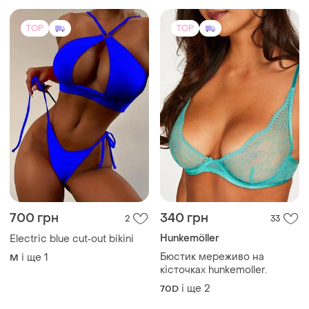
700 грн
340 грн
2
33
Hunkemöller
Electric blue cut‑out bikini
Бюстик мереживо на
і ще
1
M
кісточках hunkemoller.
і ще
2
70D
TOP
TOP