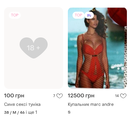
100 грн
12500 грн
7
14
Синя сексі туніка
Купальник marc andre
і ще
1
S
38 / M / 46