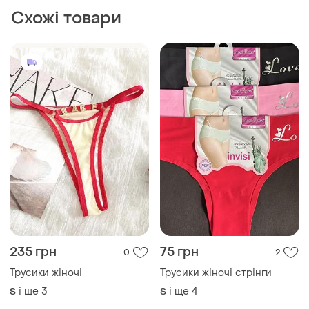
235 грн
75 грн
0
2
Трусики жіночі
Трусики жіночі стрінги
і ще
3
і ще
4
S
S