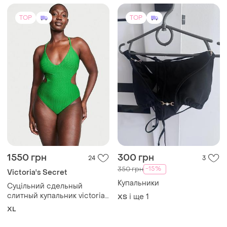
1550 грн
300 грн
24
3
-15%
350 грн
Victoria's Secret
Купальники
Суцільний сдельный
слитный купальник victorias
і ще
1
ХS
secret
XL
TOP
TOP