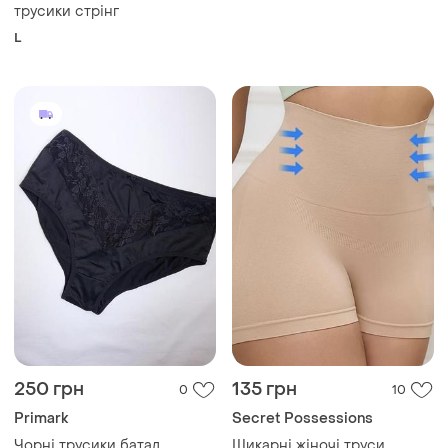
250 грн
135 грн
0
10
Primark
Secret Possessions
Чорні трусики батал
Шикарні жіночі труси
великого розміру primark
плавки шортиками утяжка
essentials 48-50 наш 56-58
утягчий бежеві 34/36
і ще
1
і ще
1
48
ХS