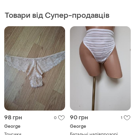
98 грн
90 грн
0
1
George
George
Трусики .
Батальні напівпрозорі
трусики сліпи.22р.
і ще
1
44
і ще
1
XXXL