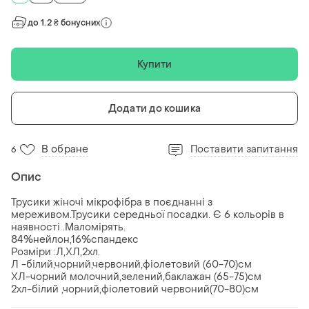
до 1.2 ₴ бонусних
Купити
Додати до кошика
В обране
Поставити запитання
6
Опис
Трусики жіночі мікрофібра в поєднанні з
мереживом.Трусики середньої посадки. Є 6 кольорів в
наявності .Маломірять.
84%нейлон,16%спандекс
Розміри :Л,ХЛ,2хл.
Л -білий,чорний,червоний,фіолетовий (60-70)см
ХЛ-чорний молочний,зелений,баклажан (65-75)см
2хл-білий ,чорний,фіолетовий червоний(70-80)см