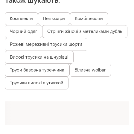
Також шукають:
Комплекти
Пеньюари
Комбінезони
Чорний одяг
Стрінги жіночі з метеликами дубль
Рожеві мереживні трусики шорти
Високі трусики на шнурівці
Труси бавовна туреччина
Білизна wolbar
Трусики високі з утяжкой
Схожі товари