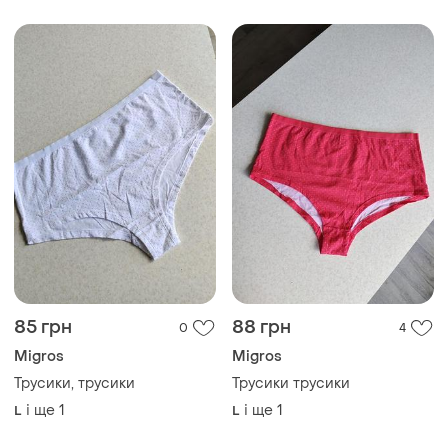
85 грн
88 грн
0
4
Migros
Migros
Трусики, трусики
Трусики трусики
і ще
1
і ще
1
L
L