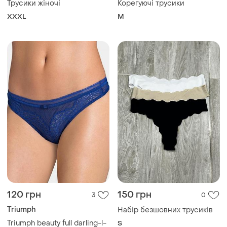
120 грн
150 грн
3
0
Triumph
Набір безшовних трусиків
Triumph beauty full darling-l-
S
трусики стрінг
L