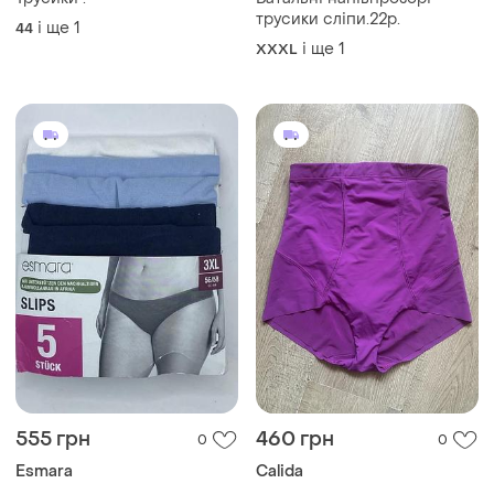
555 грн
460 грн
0
0
Esmara
Calida
Трусики жіночі
Корегуючі трусики
XXXL
M