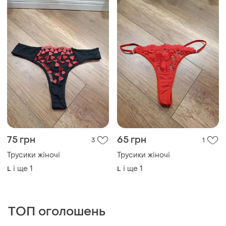
75 грн
65 грн
3
1
Трусики жіночі
Трусики жіночі
і ще
1
і ще
1
L
L
ТОП оголошень
TOP
TOP