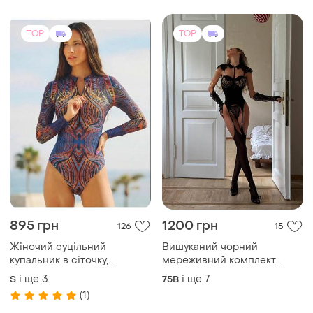
895 грн
1200 грн
126
15
Жіночий суцільний
Вишуканий чорний
купальник в сіточку,
мереживний комплект
розумний купальник з
білизни (мереживний
і ще
3
і ще
7
S
75B
захистом spf 50
комірець + подовжений
(1)
корсетний бюст на
кісточках + трусики +
панчохи + рукавички)
TOP
TOP