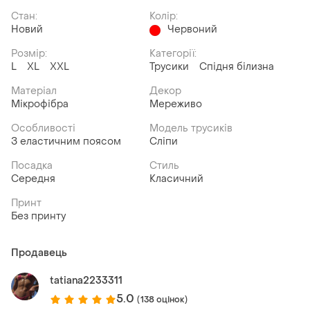
Стан:
Колір:
Новий
Червоний
Розмір:
Категорії:
L
XL
XXL
Трусики
Спідня білизна
Матеріал
Декор
Мікрофібра
Мереживо
Особливості
Модель трусиків
З еластичним поясом
Сліпи
Посадка
Стиль
Середня
Класичний
Принт
Без принту
Продавець
tatiana2233311
5.0
(138 оцінок)