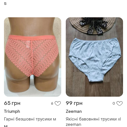
трусики атласні безшовні
h&m s високі бразильська
S
попа
65 грн
99 грн
6
0
Triumph
Zeeman
Гарні безшовні трусики м
Якісні бавовняні трусики xl