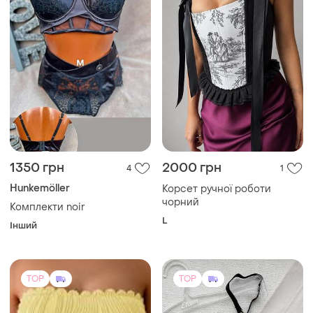
1350 грн
2000 грн
4
1
Hunkemöller
Корсет ручної роботи
чорний
Комплекти noir
L
Інший
TOP
TOP