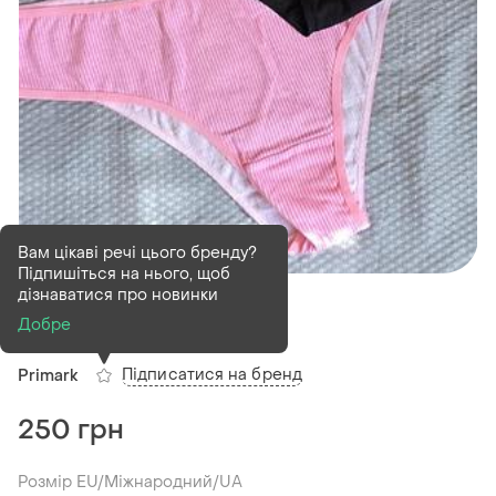
Вам цікаві речі цього бренду?
Підпишіться на нього, щоб
В наявності
1 шт
дізнаватися про новинки
Набір трусиків
Добре
Підписатися на бренд
Primark
250 грн
Розмір EU/Міжнародний/UA