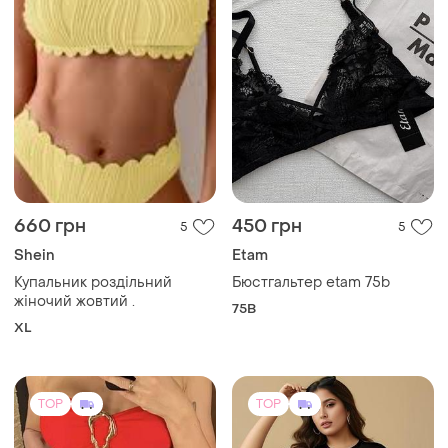
660 грн
450 грн
5
5
Shein
Etam
Купальник роздільний
Бюстгальтер etam 75b
жіночий жовтий .
75B
XL
TOP
TOP