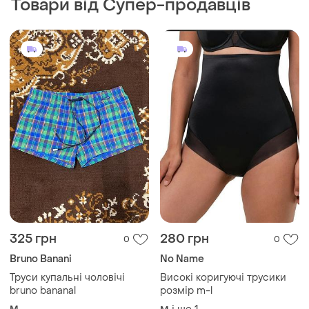
Товари від Супер-продавців
325 грн
280 грн
0
0
Bruno Banani
No Name
Труси купальні чоловічі
Високі коригуючі трусики
bruno bananal
розмір m-l