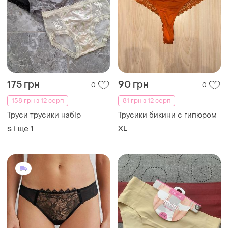
175 грн
90 грн
0
0
158 грн з 12 серп
81 грн з 12 серп
Труси трусики набір
Трусики бикини с гипюром
і ще
1
XL
S