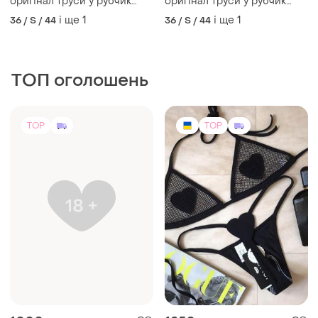
оригінал труси у рубчик
оригінал труси у рубчик
вікторія сікрет оригінал
вікторія сікрет оригінал
і ще
1
і ще
1
36 / S / 44
36 / S / 44
ТОП оголошень
TOP
TOP