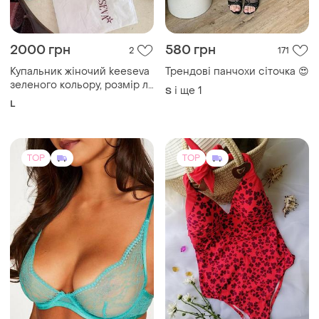
2000 грн
580 грн
2
171
Купальник жіночий keeseva
Трендові панчохи сіточка 😍
зеленого кольору, розмір л,
і ще
1
S
в рубчик
L
TOP
TOP