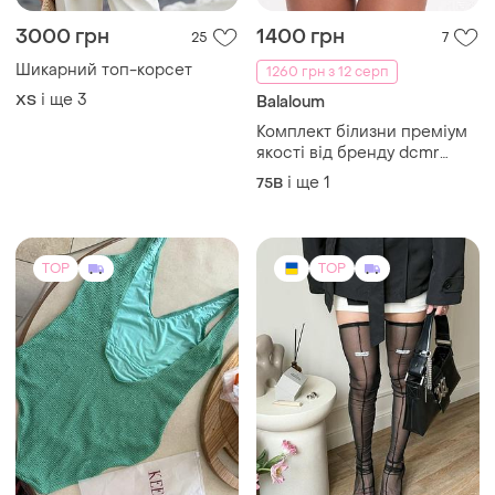
3000 грн
1400 грн
25
7
Шикарний топ-корсет
1260 грн з 12 серп
і ще
3
ХS
Balaloum
Комплект білизни преміум
якості від бренду dcmr
balaloum
і ще
1
75B
TOP
TOP