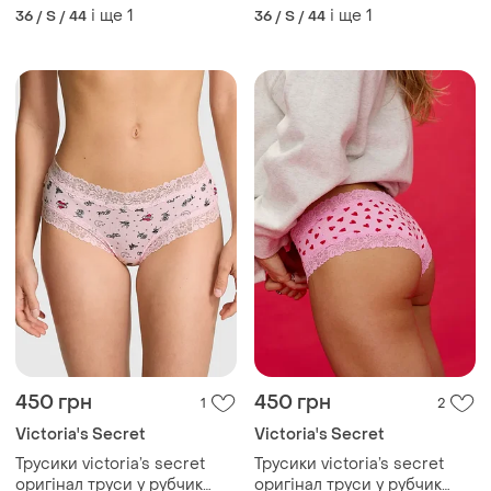
вікторія сікрет оригінал
вікторія сікрет оригінал
і ще
1
і ще
1
36 / S / 44
36 / S / 44
450 грн
450 грн
1
2
Victoria's Secret
Victoria's Secret
Трусики victoria’s secret
Трусики victoria’s secret
оригінал труси у рубчик
оригінал труси у рубчик