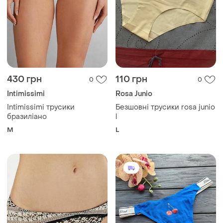
430 грн
110 грн
0
0
Intimissimi
Rosa Junio
Intimissimi трусики
Безшовні трусики rosa junio
бразиліано
l
M
L