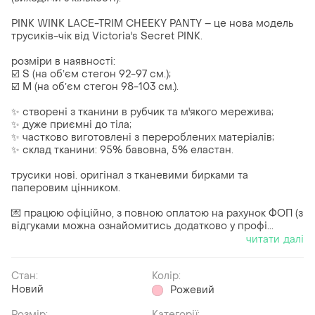
PINK WINK LACE-TRIM CHEEKY PANTY – це нова модель
трусиків-чік від Victoria's Secret PINK.
розміри в наявності:
☑️ S (на обʼєм стегон 92-97 см.);
☑️ М (на обʼєм стегон 98-103 см.).
✨ створені з тканини в рубчик та м'якого мережива;
✨ дуже приємні до тіла;
✨ частково виготовлені з перероблених матеріалів;
✨ склад тканини: 95% бавовна, 5% еластан.
трусики нові. оригінал з тканевими бирками та
паперовим цінником.
💌 працюю офіційно, з повною оплатою на рахунок ФОП (з
відгуками можна ознайомитись додатково у профі...
читати далі
Стан:
Колір:
Новий
Рожевий
Розмір:
Категорії: