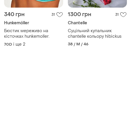
340 грн
1300 грн
31
31
Hunkemöller
Chantelle
Бюстик мереживо на
Суцільний купальник
кісточках hunkemoller.
chantelle кольору hibickus
і ще
2
38 / M / 46
70D