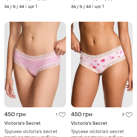
вікторія сікрет оригінал
вікторія сікрет оригінал
і ще
1
і ще
1
36 / S / 44
36 / S / 44
450 грн
450 грн
1
3
Victoria's Secret
Victoria's Secret
Трусики victoria’s secret
Трусики victoria’s secret