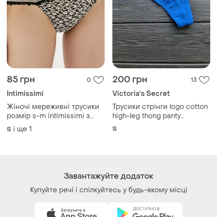
85 грн
200 грн
0
13
Intimissimi
Victoria's Secret
Жіночі мереживні трусики
Трусики стрінги logo cotton
розмір s-m intimissimi з
high-leg thong panty
колекції "let me be romantic"
victorias secret
і ще
1
S
S
Завантажуйте додаток
Купуйте речі і спілкуйтесь у будь-якому місці