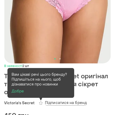
В наявності
2 шт
Вам цікаві речі цього бренду?
Трусики victoria’s secret оригінал
Підпишіться на нього, щоб
труси у рубчик вікторія сікрет
дізнаватися про новинки
оригінал
Добре
Підписатися на бренд
Victoria's Secret