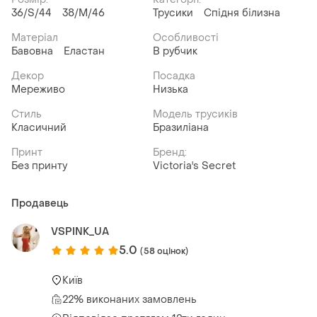
36/S/44
38/M/46
Трусики
Спідня білизна
Матеріал
Особливості
Бавовна
Еластан
В рубчик
Декор
Посадка
Мереживо
Низька
Стиль
Модель трусиків
Класичний
Бразиліана
Принт
Бренд:
Без принту
Victoria's Secret
Продавець
VSPINK_UA
5.0
(58 оцінок)
Київ
22% виконаних замовлень