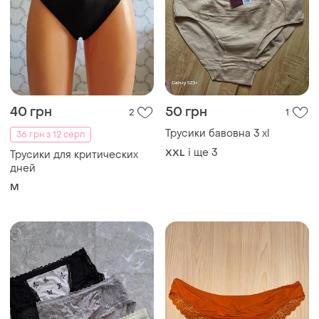
40 грн
50 грн
2
1
Трусики бавовна 3 xl
36 грн з 12 серп
і ще
3
XXL
Трусики для критических
дней
M