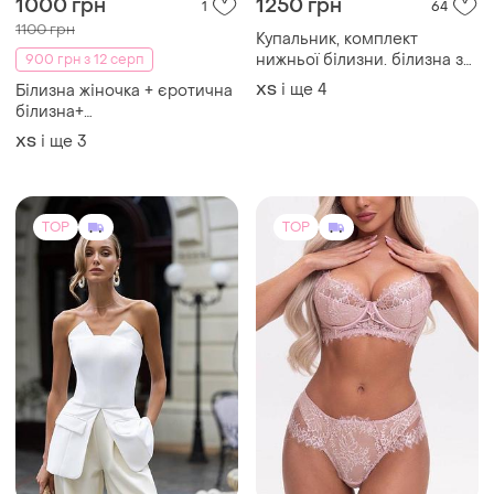
1000 грн
1250 грн
1
64
1100 грн
Купальник, комплект
нижньої білизни. білизна з
900 грн з 12 серп
сіткою , білизна зі с
і ще
4
Білизна жіночка + єротична
ХS
рингами , купальник
білизна+
стригти, купальник
трусики+бюстгалтер +
і ще
3
ХS
трикутник
жіночі комплекти білизни
TOP
TOP