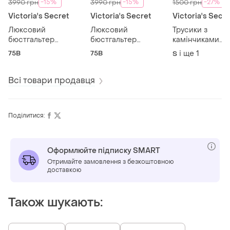
-15%
-15%
-27%
3990 грн
3990 грн
1500 грн
Victoria's Secret
Victoria's Secret
Victoria's Secre
Люксовий
Люксовий
Трусики з
бюстгальтер
бюстгальтер
камінчиками
victoria's secret
victoria's secret
victorias secret
75B
75B
і ще
1
S
стрази оригінал
стрази оригінал
оригінал віктор
ліфчик вікторія
ліфчик вікторія
сікрет труси
сікрет пуш ап
сікрет пуш ап
Всі товари продавця
Поділитися:
Оформлюйте підписку SMART
Отримайте замовлення з безкоштовною
доставкою
Також шукають: