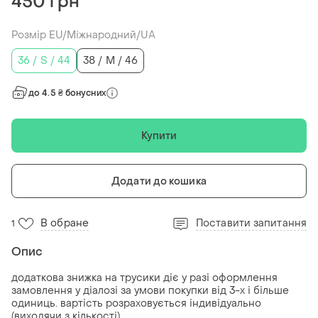
450 грн
Розмір EU/Міжнародний/UA
36 / S / 44
38 / M / 46
до 4.5 ₴ бонусних
Купити
Додати до кошика
В обране
Поставити запитання
1
Опис
додаткова знижка на трусики діє у разі оформлення
замовлення у діалозі за умови покупки від 3-х і більше
одиниць. вартість розраховується індивідуально
(виходячи з кількості).