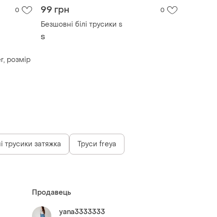
99 грн
0
0
Безшовні білі трусики s
S
er, розмір
і трусики затяжка
Труси freya
Продавець
yana3333333