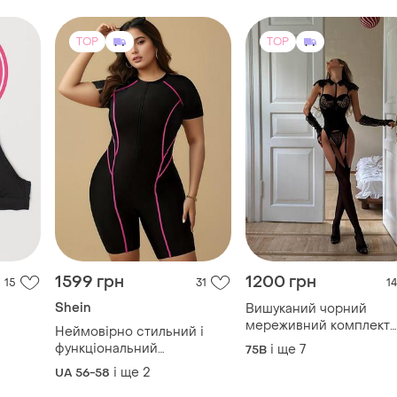
TOP
TOP
1599 грн
1200 грн
15
31
14
Shein
Вишуканий чорний
мереживний комплект
Неймовірно стильний і
білизни (мереживний
функціональний
і ще
7
75B
комірець + подовжени
спортивний купальник на
і ще
2
UA 56-58
корсетний бюст на
блискавці із коригувальним
кісточках + трусики +