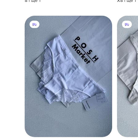
і ще
1
і ще
1
S
ХS