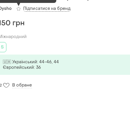
Підписатися на бренд
Oysho
150 грн
Міжнародний
S
🇺🇦 Український: 44-46, 44
Європейський: 36
В обране
12