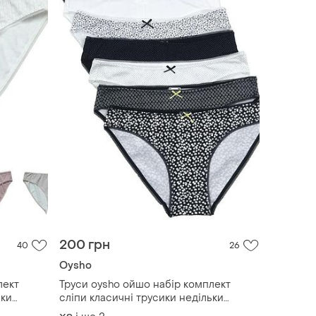
200 грн
40
26
Oysho
лект
Труси oysho ойшо набір комплект
ьки
сліпи класичні трусики недільки
семидневки ойшо обмін