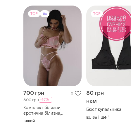
TOP
TOP
700 грн
80 грн
0
-13%
800 грн
H&M
Комплект білизни,
Бюст купальника
єротична білизна,
і ще
1
EU 36
бюстгалтер , трусики
Інший