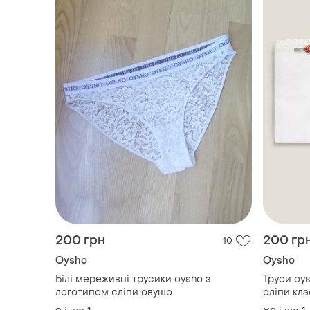
200 грн
200 гр
10
Oysho
Oysho
Білі мереживні трусики oysho з
Труси oy
логотипом сліпи овушо
сліпи кла
семидне