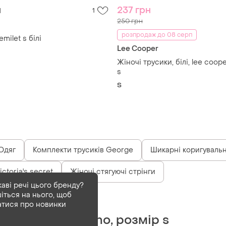
н
237 грн
1
250 грн
розпродаж до 08 серп
emilet s білі
Lee Cooper
Жіночі трусики, білі, lee coop
s
S
Одяг
Комплекти трусиків George
Шикарні коригувальн
ctoria's secret
Жіночі стягуючі стрінги
каві речі цього бренду?
іться на нього, щоб
Деактивований
1 шт
атися про новинки
Білі трусики oysho, розмір s