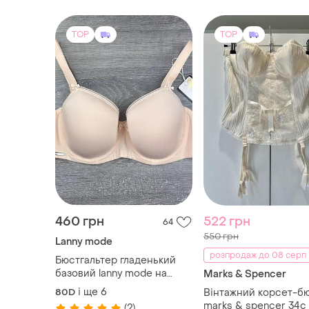
TOP
TOP
460 грн
522 грн
64
550 грн
Lanny mode
розпродаж до 08 серп
Бюстгальтер гладенький
базовий lanny mode на
Marks & Spencer
тонкому паралоні арт. 3014
і ще
6
80D
Вінтажний корсет-б
🎀
marks & spencer 34c
(2)