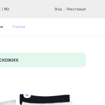
RU
Вхід
|
Реєстрація
ки
Стрічка
 схожих