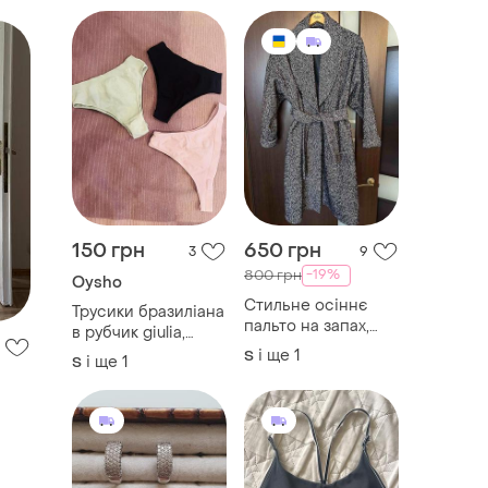
150 грн
650 грн
3
9
-19%
800 грн
Oysho
Стильне осіннє
Трусики бразиліана
пальто на запах,
в рубчик giulia,
шерсть, вовна🔥🔥
oysho
і ще
1
S
і ще
1
S
🔥
й