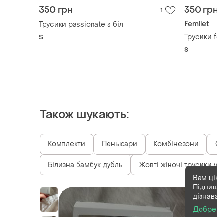
350 грн
350 гр
1
Femilet
Трусики passionate s білі
Трусики f
S
S
Також шукають:
Комплекти
Пеньюари
Комбінезони
Білизна бамбук дубль
Жовті жіночі трусики vi
Вам ці
Підпиш
дізнав
Добре