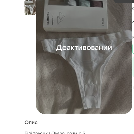
Деактивований
Опис
Білі трусики Oysho, розмір S.