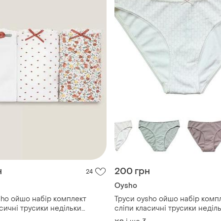
н
200 грн
24
Oysho
sho ойшо набір комплект
Труси oysho ойшо набір комп
сичні трусики недільки
сліпи класичні трусики неділ
вки
семидневки vs