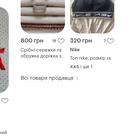
800 грн
320 грн
18
7
Nike
Срібні сережки та
обружка доріжка з
Топ nike, розмір xs
фіанітами. розмір
і ще
1
XХS
18,5
Всі товари продавця
ний