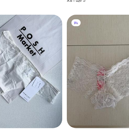
і ще
3
ХS