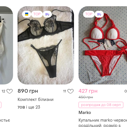
ефектом великий розмір.
панчохи + рукавички)
TOP
TOP
890 грн
427 грн
12
11
0
450 грн
Комплект білизни
розпродаж до 08 серп
і ще
23
70B
Marko
юстьє
Купальник marko черво
роздільний, розмір s