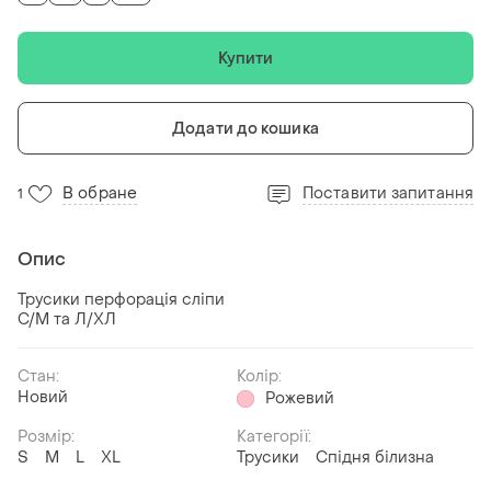
Купити
Додати до кошика
В обране
Поставити запитання
1
Опис
Трусики перфорація сліпи
С/М та Л/ХЛ
Стан:
Колір:
Новий
Рожевий
Розмір:
Категорії:
S
M
L
XL
Трусики
Спідня білизна