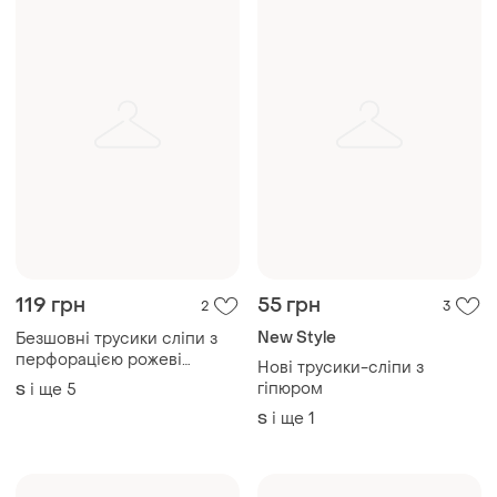
119 грн
55 грн
2
3
New Style
Безшовні трусики сліпи з
перфорацією рожеві
Нові трусики-сліпи з
пастельні пудрові
гіпюром
і ще
5
S
і ще
1
S