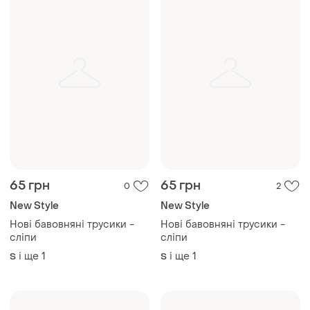
65 грн
65 грн
0
2
New Style
New Style
Нові бавовняні трусики -
Нові бавовняні трусики -
сліпи
сліпи
і ще
1
і ще
1
S
S