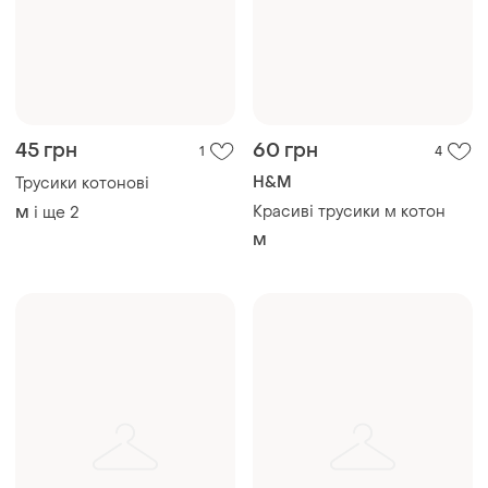
45 грн
60 грн
1
4
H&M
Трусики котонові
Красиві трусики м котон
і ще
2
M
M