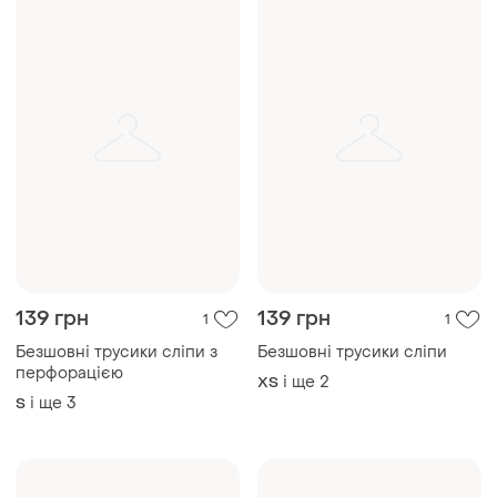
139 грн
139 грн
1
1
Безшовні трусики сліпи з
Безшовні трусики сліпи
перфорацією
і ще
2
ХS
і ще
3
S