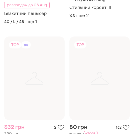
розпродаж до 08 Aug
Стильний корсет ❤️‍🔥
Блакитний пеньюар
і ще
2
ХS
і ще
1
40 / L / 48
TOP
TOP
332 грн
80 грн
2
132
350 грн
-20%