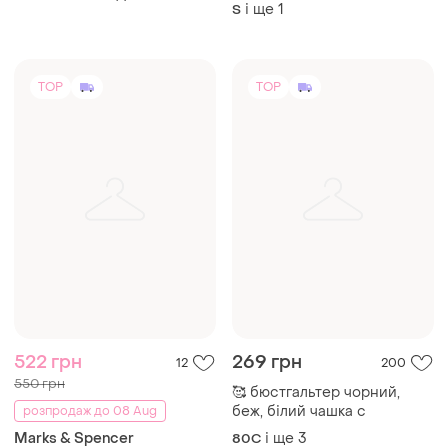
купальник на одне плече
і ще
1
S
роздільний
TOP
TOP
522 грн
269 грн
12
200
550 грн
🥰 бюстгальтер чорний,
беж, білий чашка с
розпродаж до 08 Aug
Marks & Spencer
і ще
3
80C