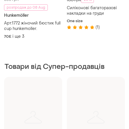
100 грн
розпродаж до 08 Aug
Силіконові багаторазові
накладки на груди
Hunkemöller
One size
Арт.1772 жіночий бюстик full
(1)
cup hunkemoller.
і ще
3
70E
Товари від Супер-продавців