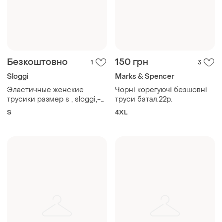
Безкоштовно
150 грн
1
3
Sloggi
Marks & Spencer
Эластичные женские
Чорні корегуючі безшовні
трусики размер s , sloggi,-
труси батал.22р.
подарок
S
4XL