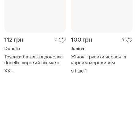
112 грн
100 грн
0
0
Donella
Janina
Трусики батал ххл донелла
Жіночі трусики червоні з
donella широкий бік максі
чорним мереживом
XXL
і ще
1
S