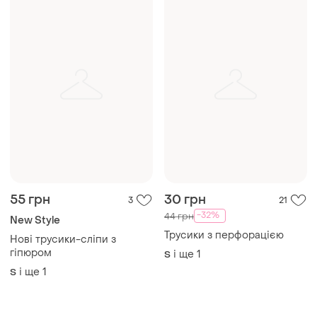
55 грн
30 грн
3
21
-32%
44 грн
New Style
Трусики з перфорацією
Нові трусики-сліпи з
гіпюром
і ще
1
S
і ще
1
S