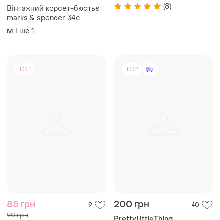
(8)
Вінтажний корсет-бюстьє
marks & spencer 34c
і ще
1
M
TOP
TOP
85 грн
200 грн
9
40
90 грн
PrettyLittleThing