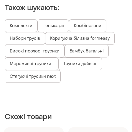
Також шукають:
Комплекти
Пеньюари
Комбінезони
Набори трусів
Коригуюча білизна formeasy
Високі прозорі трусики
Бамбук батальні
Мереживні трусики l
Трусики дайвінг
Стягуючі трусики next
Схожі товари