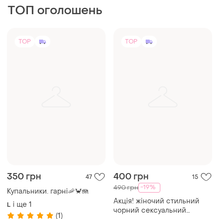
ТОП оголошень
TOP
TOP
350 грн
400 грн
47
15
-19%
490 грн
Купальники. гарні🦐🦀🪼
Акція! жіночий стильний
і ще
1
L
чорний сексуальний
(1)