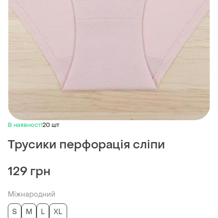
В наявності
20 шт
Трусики перфорація сліпи
129 грн
Міжнародний
S
M
L
XL