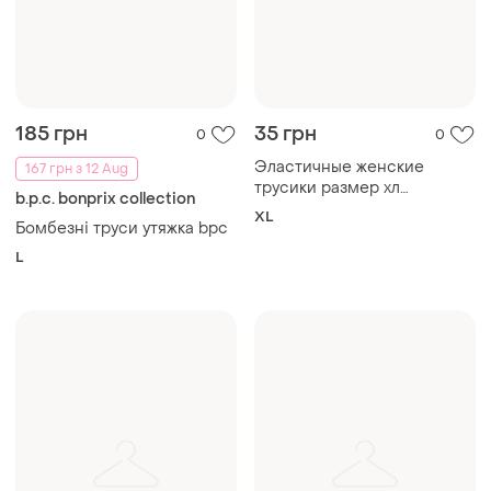
185 грн
35 грн
0
0
Эластичные женские
167 грн з 12 Aug
трусики размер хл
b.p.c. bonprix collection
принимаю заказы от 100 гр
XL
Бомбезні труси утяжка bpc
L